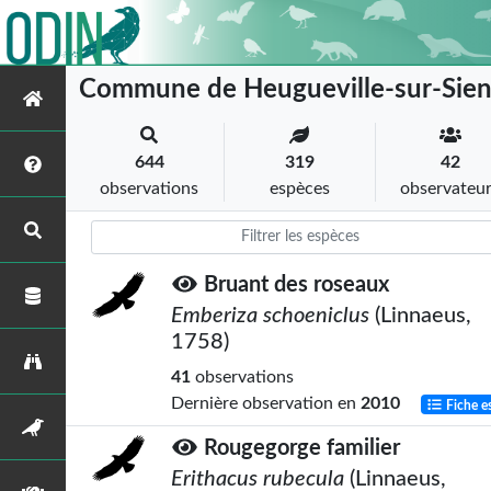
Commune de Heugueville-sur-Sie
644
319
42
observations
espèces
observateu
Bruant des roseaux
Emberiza schoeniclus
(Linnaeus,
1758)
41
observations
Dernière observation en
2010
Fiche e
Rougegorge familier
Erithacus rubecula
(Linnaeus,