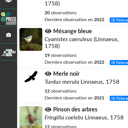
1758)
20
observations
Dernière observation en
2022
Fiche e
Mésange bleue
Cyanistes caeruleus
(Linnaeus,
1758)
19
observations
Dernière observation en
2022
Fiche e
Merle noir
Turdus merula
Linnaeus, 1758
12
observations
Dernière observation en
2021
Fiche e
Pinson des arbres
Fringilla coelebs
Linnaeus, 1758
12
observations