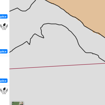
spèce
spèce
spèce