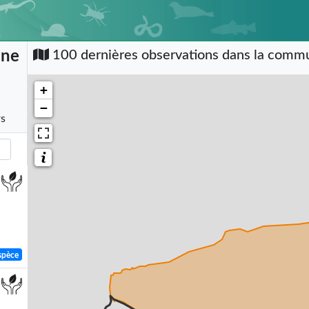
nne
100 dernières observations dans la com
+
−
rs
spèce