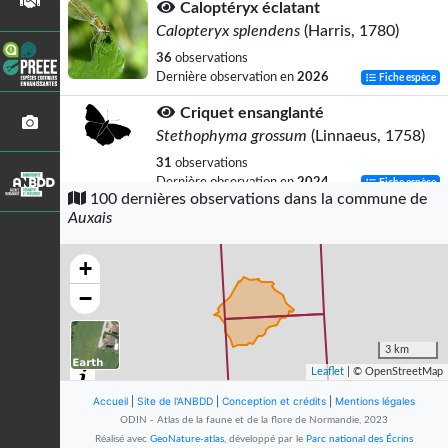
Caloptéryx éclatant
Calopteryx splendens
(Harris, 1780)
36
observations
Dernière observation en
2026
Fiche espèce
Criquet ensanglanté
Stethophyma grossum
(Linnaeus, 1758)
31
observations
Dernière observation en
2024
Fiche espèce
100 dernières observations dans la commune de
Auxais
Criquet palustre
Pseudochorthippus montanus
(Charpentier, 1825)
+
30
observations
−
Dernière observation en
2020
Fiche espèce
Agrion à larges pattes
3 km
Platycnemis pennipes
(Pallas, 1771)
Leaflet
| © OpenStreetMap
28
observations
Accueil
|
Site de l'ANBDD
|
Conception et crédits
|
Mentions légales
Dernière observation en
2024
Fiche espèce
ODIN - Atlas de la faune et de la flore de Normandie, 2023
Réalisé avec
GeoNature-atlas
, développé par le
Parc national des Écrins
Libellule fauve (La)