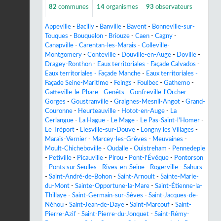
82
communes
14
organismes
93
observateurs
Appeville
-
Bacilly
-
Banville
-
Bavent
-
Bonneville-sur-
Touques
-
Bouquelon
-
Briouze
-
Caen
-
Cagny
-
Canapville
-
Carentan-les-Marais
-
Colleville-
Montgomery
-
Conteville
-
Douville-en-Auge
-
Doville
-
Dragey-Ronthon
-
Eaux territoriales - Façade Calvados
-
Eaux territoriales - Façade Manche
-
Eaux territoriales -
Façade Seine-Maritime
-
Feings
-
Foulbec
-
Gathemo
-
Gatteville-le-Phare
-
Genêts
-
Gonfreville-l'Orcher
-
Gorges
-
Goustranville
-
Graignes-Mesnil-Angot
-
Grand-
Couronne
-
Heurteauville
-
Hotot-en-Auge
-
La
Cerlangue
-
La Hague
-
Le Mage
-
Le Pas-Saint-l'Homer
-
Le Tréport
-
Liesville-sur-Douve
-
Longny les Villages
-
Marais-Vernier
-
Marcey-les-Grèves
-
Meuvaines
-
Moult-Chicheboville
-
Oudalle
-
Ouistreham
-
Pennedepie
-
Petiville
-
Picauville
-
Pirou
-
Pont-l'Évêque
-
Pontorson
-
Ponts sur Seulles
-
Rives-en-Seine
-
Rogerville
-
Sahurs
-
Saint-André-de-Bohon
-
Saint-Arnoult
-
Sainte-Marie-
du-Mont
-
Sainte-Opportune-la-Mare
-
Saint-Étienne-la-
Thillaye
-
Saint-Germain-sur-Sèves
-
Saint-Jacques-de-
Néhou
-
Saint-Jean-de-Daye
-
Saint-Marcouf
-
Saint-
Pierre-Azif
-
Saint-Pierre-du-Jonquet
-
Saint-Rémy-