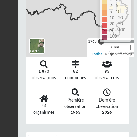
2– 5
5– 10
10– 20
20– 50
50– 100
100+
1963
30 km
Nombre d'observa
Leaflet
| © OpenStreetMap
1 870
82
93
observations
communes
observateurs
Première
Dernière
14
observation
observation
organismes
1963
2026