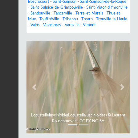
Boscrocourt
-
Saint-Samson
-
Saint-Samson-de-la-Roque
-
Saint-Sulpice-de-Grimbouville
-
Saint-Vigor-d'Ymonville
-
Sandouville
-
Tancarville
-
Terre-et-Marais
-
Thue et
Mue
-
Touffréville
-
Tribehou
-
Troarn
-
Trouville-la-Haule
-
Vains
-
Valambray
-
Varaville
-
Vimont
Previous
Next
Locustelleluscinioide(Locustellaluscinioides) © Laurent
Rouschmeyer - CC BY-NC-SA