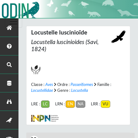
Locustelle luscinioïde
Locustella luscinioides
(Savi,
1824)
Classe :
Aves
Ordre :
Passeriformes
Famille :
Locustellidae
Genre :
Locustella
LRE :
LC
LRN :
EN
NA
LRR :
VU