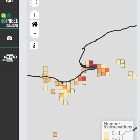
+
-
Nombre
d'observations
0– 1
1– 2