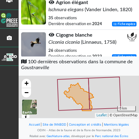
Agrion élégant
Ischnura elegans
(Vander Linden, 1820)
35
observations
Dernière observation en
2024
Fiche espèce
Cigogne blanche
Ciconia ciconia
(Linnaeus, 1758)
26
observations
Dernière observation en
2023
Fiche espèce
100 dernières observations dans la commune de
Goustranville
Pâturin commun
Poa trivialis
L., 1753
+
25
observations
Dernière observation en
2024
Fiche espèce
−
Chevreuil européen
Capreolus capreolus
(Linnaeus, 1758)
3 km
Leaflet
| © OpenStreetMap
23
observations
Dernière observation en
2025
Fiche espèce
Accueil
|
Site de l'ANBDD
|
Conception et crédits
|
Mentions légales
ODIN - Atlas de la faune et de la flore de Normandie, 2023
Vulpin genouillé
Réalisé avec
GeoNature-atlas
, développé par le
Parc national des Écrins