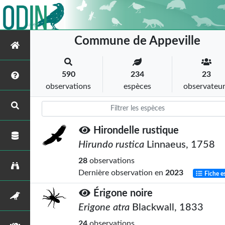
Commune de Appeville
590
234
23
observations
espèces
observateu
Hirondelle rustique
Hirundo rustica
Linnaeus, 1758
28
observations
Dernière observation en
2023
Fiche e
Érigone noire
Erigone atra
Blackwall, 1833
24
observations