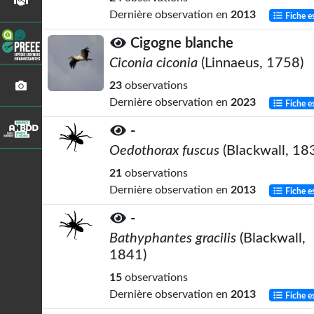
Dernière observation en
2013
Fiche e
Cigogne blanche
Ciconia ciconia
(Linnaeus, 1758)
23
observations
Dernière observation en
2023
Fiche e
-
Oedothorax fuscus
(Blackwall, 18
21
observations
Dernière observation en
2013
Fiche e
-
Bathyphantes gracilis
(Blackwall,
1841)
15
observations
Dernière observation en
2013
Fiche e