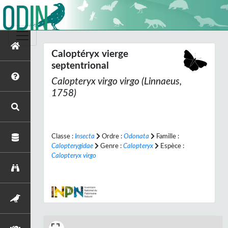
Caloptéryx vierge
septentrional
Calopteryx virgo virgo
(Linnaeus,
1758)
Classe :
Insecta
Ordre :
Odonata
Famille :
Calopterygidae
Genre :
Calopteryx
Espèce :
Calopteryx virgo