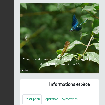
Previous
Next
Calopteryxviergeseptentrional(Calopteryxvirgovirgo) ©
O. Gargominy - CC BY-NC-SA
Informations espèce
Description
Répartition
Synonymes