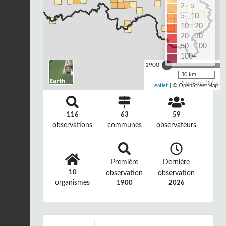
2– 5
5– 10
10– 20
20– 50
50– 100
100+
1900
30 km
Nombre d'observa
Leaflet
| © OpenStreetMap
116
63
59
observations
communes
observateurs
Première
Dernière
10
observation
observation
organismes
1900
2026