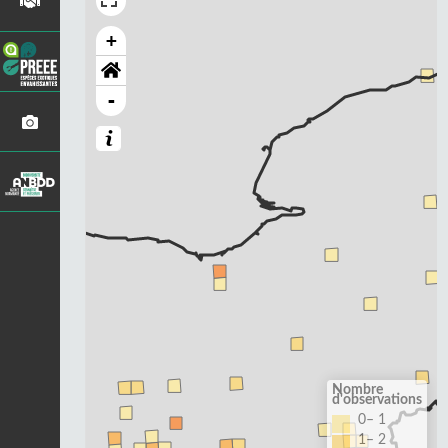
+
-
Nombre
d'observations
0– 1
1– 2