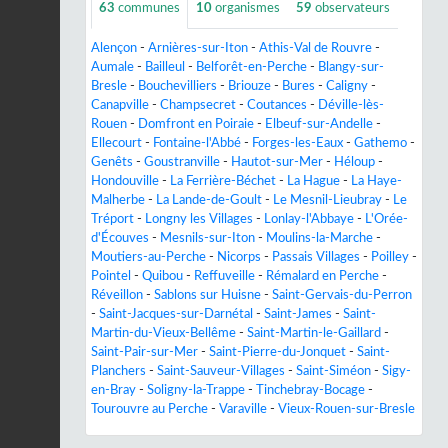
63
communes
10
organismes
59
observateurs
Alençon
-
Arnières-sur-Iton
-
Athis-Val de Rouvre
-
Aumale
-
Bailleul
-
Belforêt-en-Perche
-
Blangy-sur-
Bresle
-
Bouchevilliers
-
Briouze
-
Bures
-
Caligny
-
Canapville
-
Champsecret
-
Coutances
-
Déville-lès-
Rouen
-
Domfront en Poiraie
-
Elbeuf-sur-Andelle
-
Ellecourt
-
Fontaine-l'Abbé
-
Forges-les-Eaux
-
Gathemo
-
Genêts
-
Goustranville
-
Hautot-sur-Mer
-
Héloup
-
Hondouville
-
La Ferrière-Béchet
-
La Hague
-
La Haye-
Malherbe
-
La Lande-de-Goult
-
Le Mesnil-Lieubray
-
Le
Tréport
-
Longny les Villages
-
Lonlay-l'Abbaye
-
L'Orée-
d'Écouves
-
Mesnils-sur-Iton
-
Moulins-la-Marche
-
Moutiers-au-Perche
-
Nicorps
-
Passais Villages
-
Poilley
-
Pointel
-
Quibou
-
Reffuveille
-
Rémalard en Perche
-
Réveillon
-
Sablons sur Huisne
-
Saint-Gervais-du-Perron
-
Saint-Jacques-sur-Darnétal
-
Saint-James
-
Saint-
Martin-du-Vieux-Bellême
-
Saint-Martin-le-Gaillard
-
Saint-Pair-sur-Mer
-
Saint-Pierre-du-Jonquet
-
Saint-
Planchers
-
Saint-Sauveur-Villages
-
Saint-Siméon
-
Sigy-
en-Bray
-
Soligny-la-Trappe
-
Tinchebray-Bocage
-
Tourouvre au Perche
-
Varaville
-
Vieux-Rouen-sur-Bresle