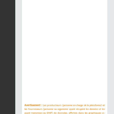
Avertissement :
Les producteurs
(personne en charge de la plateforme)
et
les fournisseurs
(personne ou organisme ayant récupéré les données et les
ayant transmises au SINP)
de données, affichés dans les graphiques ci-