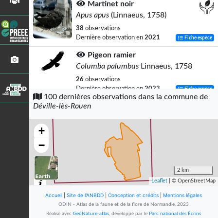
Martinet noir
Apus apus
(Linnaeus, 1758)
38
observations
Dernière observation en
2021
Fiche espèce
Pigeon ramier
Columba palumbus
Linnaeus, 1758
26
observations
Dernière observation en
2023
Fiche espèce
100 dernières observations dans la commune de
Déville-lès-Rouen
Pie bavarde
Pica pica
(Linnaeus, 1758)
+
26
observations
Dernière observation en
2022
Fiche espèce
−
Merle noir
Turdus merula
Linnaeus, 1758
2 km
Leaflet
| © OpenStreetMap
25
observations
Dernière observation en
2022
Fiche espèce
Accueil
|
Site de l'ANBDD
|
Conception et crédits
|
Mentions légales
ODIN - Atlas de la faune et de la flore de Normandie, 2023
Mésange charbonnière
Réalisé avec
GeoNature-atlas
, développé par le
Parc national des Écrins