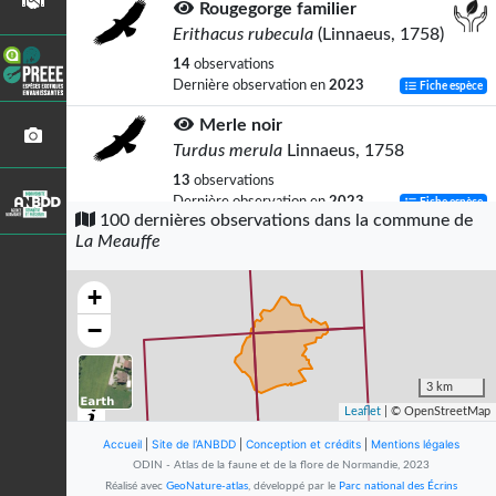
Rougegorge familier
Erithacus rubecula
(Linnaeus, 1758)
14
observations
Dernière observation en
2023
Fiche espèce
Merle noir
Turdus merula
Linnaeus, 1758
13
observations
Dernière observation en
2023
Fiche espèce
100 dernières observations dans la commune de
La Meauffe
Caloptéryx vierge
Calopteryx virgo
(Linnaeus, 1758)
+
12
observations
Dernière observation en
2019
Fiche espèce
−
Vipère péliade (La)
Vipera berus
(Linnaeus, 1758)
3 km
Leaflet
| © OpenStreetMap
12
observations
Dernière observation en
2025
Fiche espèce
Accueil
|
Site de l'ANBDD
|
Conception et crédits
|
Mentions légales
ODIN - Atlas de la faune et de la flore de Normandie, 2023
Mésange charbonnière
Réalisé avec
GeoNature-atlas
, développé par le
Parc national des Écrins