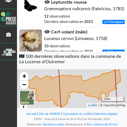
Lepturette rousse
Grammoptera ruficornis
(Fabricius, 1781)
12
observations
Dernière observation en
2021
Fiche espèce
Cerf-volant (mâle)
Lucanus cervus
(Linnaeus, 1758)
10
observations
Dernière observation en
2021
Fiche espèce
100 dernières observations dans la commune de
La Lucerne-d'Outremer
Lepture à poils durs
Stenurella melanura
(Linnaeus, 1758)
+
9
observations
Dernière observation en
2021
Fiche espèce
−
Lepture tachetée
Rutpela maculata
(Poda, 1761)
2 km
Leaflet
| © OpenStreetMap
9
observations
Dernière observation en
2021
Fiche espèce
Accueil
|
Site de l'ANBDD
|
Conception et crédits
|
Mentions légales
ODIN - Atlas de la faune et de la flore de Normandie, 2023
Grenouille rousse (La)
Réalisé avec
GeoNature-atlas
, développé par le
Parc national des Écrins