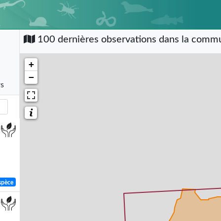
100 dernières observations dans la com
+
−
rs
spèce