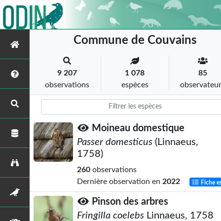
Commune de Couvains
9 207
1 078
85
observations
espèces
observateu
Moineau domestique
Passer domesticus
(Linnaeus,
1758)
260
observations
Dernière observation en
2022
Fiche e
Pinson des arbres
Fringilla coelebs
Linnaeus, 1758