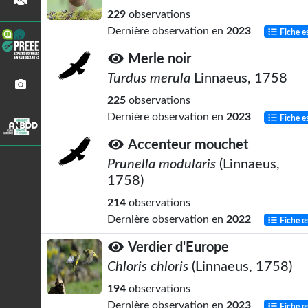
229
observations
Dernière observation en
2023
Fiche e
Merle noir
Turdus merula
Linnaeus, 1758
225
observations
Dernière observation en
2023
Fiche e
Accenteur mouchet
Prunella modularis
(Linnaeus,
1758)
214
observations
Dernière observation en
2022
Fiche e
Verdier d'Europe
Chloris chloris
(Linnaeus, 1758)
194
observations
Dernière observation en
2023
Fiche e