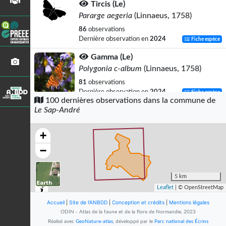
Tircis (Le)
Pararge aegeria
(Linnaeus, 1758)
86
observations
Dernière observation en
2024
Fiche espèce
Gamma (Le)
Polygonia c-album
(Linnaeus, 1758)
81
observations
Dernière observation en
2024
Fiche espèce
100 dernières observations dans la commune de
Le Sap-André
Paon-du-jour (Le)
Aglais io
(Linnaeus, 1758)
+
77
observations
Dernière observation en
2024
Fiche espèce
−
Moro-Sphinx (Le)
Macroglossum stellatarum
(Linnaeus,
5 km
1758)
Leaflet
| © OpenStreetMap
45
observations
Accueil
|
Site de l'ANBDD
|
Conception et crédits
|
Mentions légales
Dernière observation en
2025
Fiche espèce
ODIN - Atlas de la faune et de la flore de Normandie, 2023
Réalisé avec
GeoNature-atlas
, développé par le
Parc national des Écrins
Myrtil (Le)