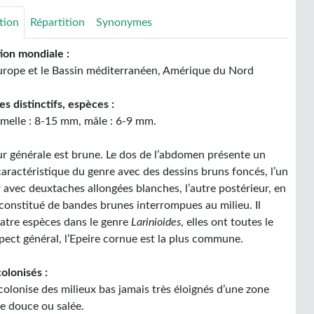
tion
Répartition
Synonymes
tion mondiale :
Europe et le Bassin méditerranéen, Amérique du Nord
s distinctifs, espèces :
femelle : 8-15 mm, mâle : 6-9 mm.
ur générale est brune. Le dos de l’abdomen présente un
aractéristique du genre avec des dessins bruns foncés, l’un
 avec deuxtaches allongées blanches, l’autre postérieur, en
 constitué de bandes brunes interrompues au milieu. Il
uatre espèces dans le genre
Larinioides
, elles ont toutes le
ect général, l’Epeire cornue est la plus commune.
olonisés :
colonise des milieux bas jamais très éloignés d’une zone
re douce ou salée.