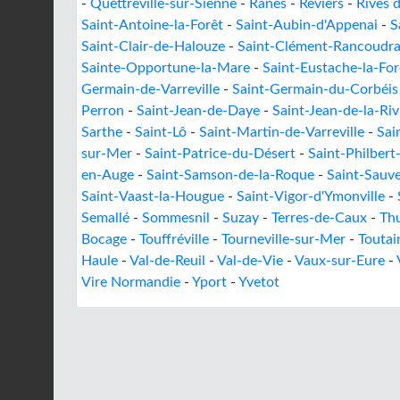
-
Quettreville-sur-Sienne
-
Rânes
-
Reviers
-
Rives 
Saint-Antoine-la-Forêt
-
Saint-Aubin-d'Appenai
-
S
Saint-Clair-de-Halouze
-
Saint-Clément-Rancoudr
Sainte-Opportune-la-Mare
-
Saint-Eustache-la-For
Germain-de-Varreville
-
Saint-Germain-du-Corbéis
Perron
-
Saint-Jean-de-Daye
-
Saint-Jean-de-la-Riv
Sarthe
-
Saint-Lô
-
Saint-Martin-de-Varreville
-
Sai
sur-Mer
-
Saint-Patrice-du-Désert
-
Saint-Philbert
en-Auge
-
Saint-Samson-de-la-Roque
-
Saint-Sauve
Saint-Vaast-la-Hougue
-
Saint-Vigor-d'Ymonville
-
Semallé
-
Sommesnil
-
Suzay
-
Terres-de-Caux
-
Th
Bocage
-
Touffréville
-
Tourneville-sur-Mer
-
Toutain
Haule
-
Val-de-Reuil
-
Val-de-Vie
-
Vaux-sur-Eure
-
Vire Normandie
-
Yport
-
Yvetot