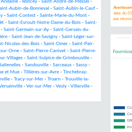
d'Andaine
-
Roncey
-
Saint-André-de-Messei
-
aint-Aubin-de-Bonneval
-
Saint-Aubin-le-Cauf
-
Avertissem
date du 01
ay
-
Saint-Contest
-
Sainte-Marie-du-Mont
-
pas nécessa
êt
-
Saint-Evroult-Notre-Dame-du-Bois
-
Saint-
-
Saint-Germain-sur-Ay
-
Saint-Gervais-du-
ière
-
Saint-Jean-de-Savigny
-
Saint-Léger-sur-
nt-Nicolas-des-Bois
-
Saint-Omer
-
Saint-Pair-
-sur-Orne
-
Saint-Pierre-Canivet
-
Saint-Pierre-
Fourniss
ur-Villages
-
Saint-Sulpice-de-Grimbouville
-
Sallenelles
-
Sandouville
-
Sarceaux
-
Sassy
-
ue et Mue
-
Tillières-sur-Avre
-
Tinchebray-
ville
-
Tracy-sur-Mer
-
Troarn
-
Trouville-la-
Versainville
-
Ver-sur-Mer
-
Vesly
-
Villerville
-