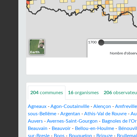
1700
Nombre d'observa
204
communes
16
organismes
206
observateu
Agneaux
-
Agon-Coutainville
-
Alençon
-
Amfrevill
sous-Bellême
-
Argentan
-
Athis-Val de Rouvre
-
Au
Auvers
-
Avernes-Saint-Gourgon
-
Bagnoles de l'O
Beauvain
-
Beauvoir
-
Bellou-en-Houlme
-
Bénouvil
sur-Bresle
-
Boos
-
Bouquelon
-
Briouze
-
Brullemai