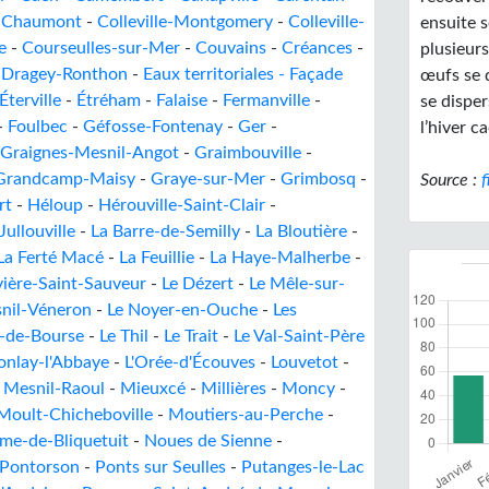
-
Chaumont
-
Colleville-Montgomery
-
Colleville-
ensuite s
e
-
Courseulles-sur-Mer
-
Couvains
-
Créances
-
plusieurs
-
Dragey-Ronthon
-
Eaux territoriales - Façade
œufs se 
Éterville
-
Étréham
-
Falaise
-
Fermanville
-
se disper
-
Foulbec
-
Géfosse-Fontenay
-
Ger
-
l’hiver c
Graignes-Mesnil-Angot
-
Graimbouville
-
Grandcamp-Maisy
-
Graye-sur-Mer
-
Grimbosq
-
Source :
f
rt
-
Héloup
-
Hérouville-Saint-Clair
-
Jullouville
-
La Barre-de-Semilly
-
La Bloutière
-
La Ferté Macé
-
La Feuillie
-
La Haye-Malherbe
-
vière-Saint-Sauveur
-
Le Dézert
-
Le Mêle-sur-
nil-Véneron
-
Le Noyer-en-Ouche
-
Les
s-de-Bourse
-
Le Thil
-
Le Trait
-
Le Val-Saint-Père
onlay-l'Abbaye
-
L'Orée-d'Écouves
-
Louvetot
-
-
Mesnil-Raoul
-
Mieuxcé
-
Millières
-
Moncy
-
Moult-Chicheboville
-
Moutiers-au-Perche
-
me-de-Bliquetuit
-
Noues de Sienne
-
Pontorson
-
Ponts sur Seulles
-
Putanges-le-Lac