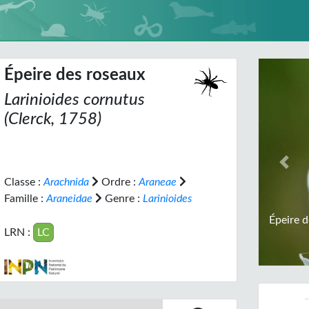
Épeire des roseaux
Larinioides cornutus
(Clerck, 1758)
Prev
Classe :
Arachnida
Ordre :
Araneae
Famille :
Araneidae
Genre :
Larinioides
Épeire 
LRN :
LC