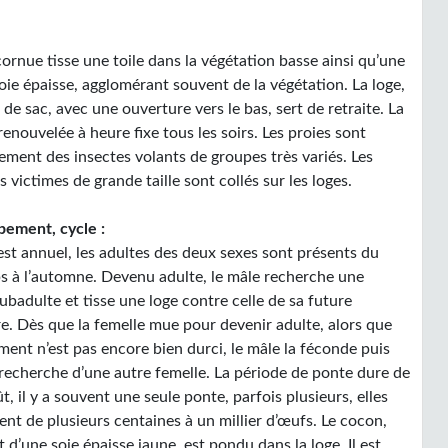
cornue tisse une toile dans la végétation basse ainsi qu’une
oie épaisse, agglomérant souvent de la végétation. La loge,
de sac, avec une ouverture vers le bas, sert de retraite. La
 renouvelée à heure fixe tous les soirs. Les proies sont
ement des insectes volants de groupes très variés. Les
s victimes de grande taille sont collés sur les loges.
ement, cycle :
est annuel, les adultes des deux sexes sont présents du
s à l’automne. Devenu adulte, le mâle recherche une
ubadulte et tisse une loge contre celle de sa future
re. Dès que la femelle mue pour devenir adulte, alors que
ment n’est pas encore bien durci, le mâle la féconde puis
 recherche d’une autre femelle. La période de ponte dure de
t, il y a souvent une seule ponte, parfois plusieurs, elles
nt de plusieurs centaines à un millier d’œufs. Le cocon,
 d’une soie épaisse jaune, est pondu dans la loge. Il est