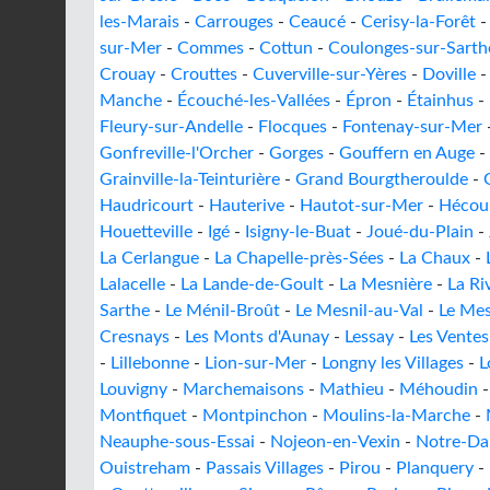
les-Marais
-
Carrouges
-
Ceaucé
-
Cerisy-la-Forêt
sur-Mer
-
Commes
-
Cottun
-
Coulonges-sur-Sarth
Crouay
-
Crouttes
-
Cuverville-sur-Yères
-
Doville
Manche
-
Écouché-les-Vallées
-
Épron
-
Étainhus
-
Fleury-sur-Andelle
-
Flocques
-
Fontenay-sur-Mer
Gonfreville-l'Orcher
-
Gorges
-
Gouffern en Auge
-
Grainville-la-Teinturière
-
Grand Bourgtheroulde
-
Haudricourt
-
Hauterive
-
Hautot-sur-Mer
-
Hécou
Houetteville
-
Igé
-
Isigny-le-Buat
-
Joué-du-Plain
-
La Cerlangue
-
La Chapelle-près-Sées
-
La Chaux
-
Lalacelle
-
La Lande-de-Goult
-
La Mesnière
-
La Ri
Sarthe
-
Le Ménil-Broût
-
Le Mesnil-au-Val
-
Le Mes
Cresnays
-
Les Monts d'Aunay
-
Lessay
-
Les Vente
-
Lillebonne
-
Lion-sur-Mer
-
Longny les Villages
-
L
Louvigny
-
Marchemaisons
-
Mathieu
-
Méhoudin
Montfiquet
-
Montpinchon
-
Moulins-la-Marche
-
Neauphe-sous-Essai
-
Nojeon-en-Vexin
-
Notre-Da
Ouistreham
-
Passais Villages
-
Pirou
-
Planquery
-