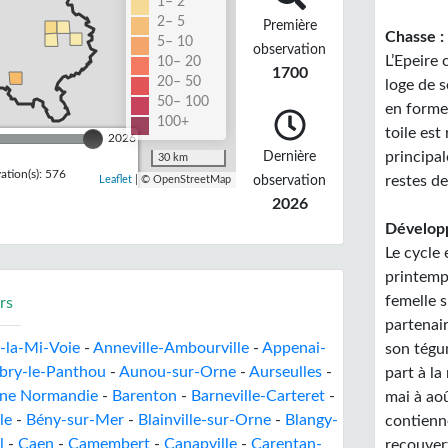
1– 2
2– 5
Première
Chasse :
5– 10
observation
L’Epeire 
10– 20
1700
20– 50
loge de s
50– 100
en forme 
100+
toile est
2026
Dernière
principal
30 km
tion(s): 576
observation
restes de
Leaflet
| © OpenStreetMap
2026
Développ
Le cycle 
printemp
femelle s
rs
partenai
e-la-Mi-Voie
-
Anneville-Ambourville
-
Appenai-
son tégu
bry-le-Panthou
-
Aunou-sur-Orne
-
Aurseulles
-
part à la
rne Normandie
-
Barenton
-
Barneville-Carteret
-
mai à aoû
le
-
Bény-sur-Mer
-
Blainville-sur-Orne
-
Blangy-
contienne
l
-
Caen
-
Camembert
-
Canapville
-
Carentan-
recouvert