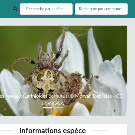
ious
Next
des roseaux (Larinioides cornutus) © Morvan Debroize - CC
BY-NC-SA
Informations espèce