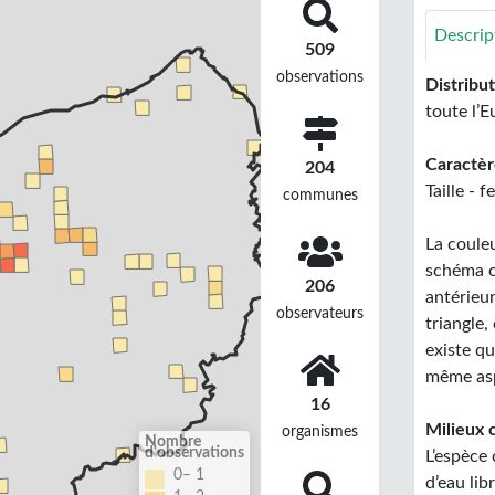
Descrip
509
observations
Distribu
toute l’
Caractère
204
Taille - 
communes
La coule
schéma c
206
antérieur
observateurs
triangle,
existe q
même asp
16
Milieux c
organismes
Nombre
d'observations
L’espèce 
0– 1
d’eau lib