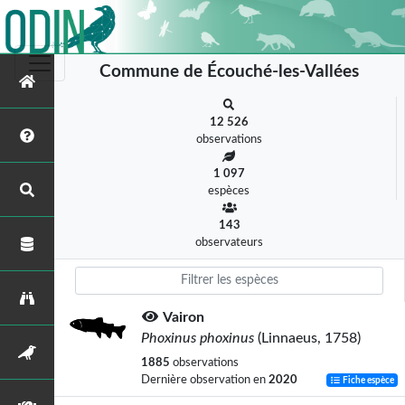
Commune de Écouché-les-Vallées
12 526
observations
1 097
espèces
143
observateurs
Vairon
Phoxinus phoxinus
(Linnaeus, 1758)
1885
observations
Dernière observation en
2020
Fiche espèce