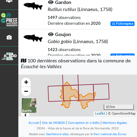
Gardon
Rutilus rutilus
(Linnaeus, 1758)
1497
observations
Dernière observation en
2020
Fiche espèce
Goujon
Gobio gobio
(Linnaeus, 1758)
1423
observations
Dernière observation en
2020
Fiche espèce
100 dernières observations dans la commune de
Écouché-les-Vallées
Chevesne commun
Squalius cephalus
(Linnaeus, 1758)
+
1111
observations
Dernière observation en
2020
Fiche espèce
−
Perche
Perca fluviatilis
Linnaeus, 1758
10 km
Leaflet
| © OpenStreetMap
413
observations
Dernière observation en
2020
Fiche espèce
Accueil
|
Site de l'ANBDD
|
Conception et crédits
|
Mentions légales
ODIN - Atlas de la faune et de la flore de Normandie, 2023
Vandoise
Réalisé avec
GeoNature-atlas
, développé par le
Parc national des Écrins