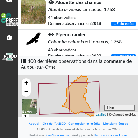
Alouette des champs
Alauda arvensis
Linnaeus, 1758
44
observations
Dernière observation en
2018
Fiche espèce
Pigeon ramier
Columba palumbus
Linnaeus, 1758
43
observations
Dernière observation en
2023
Fiche espèce
100 dernières observations dans la commune de
Aunou-sur-Orne
Pipit farlouse
Anthus pratensis
(Linnaeus, 1758)
+
42
observations
Dernière observation en
2023
Fiche espèce
−
Buse variable
Buteo buteo
(Linnaeus, 1758)
5 km
Leaflet
| © OpenStreetMap
35
observations
Dernière observation en
2023
Fiche espèce
Accueil
|
Site de l'ANBDD
|
Conception et crédits
|
Mentions légales
ODIN - Atlas de la faune et de la flore de Normandie, 2023
Grive litorne
Réalisé avec
GeoNature-atlas
, développé par le
Parc national des Écrins