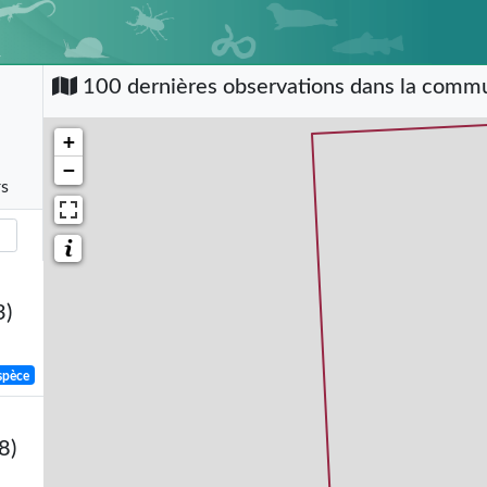
100 dernières observations dans la com
+
−
rs
3)
spèce
8)