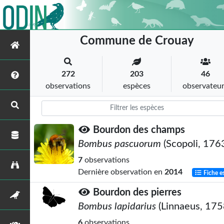
Commune de Crouay
272
203
46
observations
espèces
observateu
Bourdon des champs
Bombus pascuorum
(Scopoli, 176
7
observations
Dernière observation en
2014
Fiche e
Bourdon des pierres
Bombus lapidarius
(Linnaeus, 175
6
observations