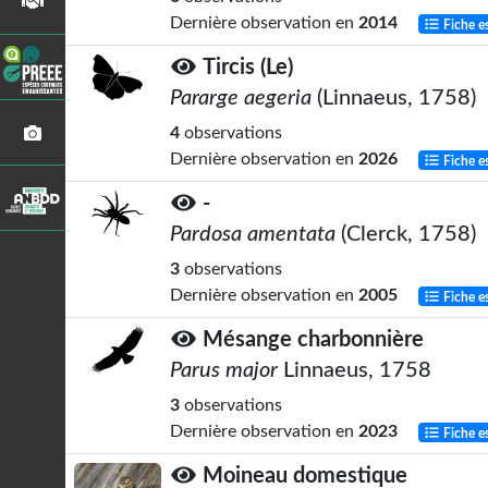
Dernière observation en
2014
Fiche e
Tircis (Le)
Pararge aegeria
(Linnaeus, 1758)
4
observations
Dernière observation en
2026
Fiche e
-
Pardosa amentata
(Clerck, 1758)
3
observations
Dernière observation en
2005
Fiche e
Mésange charbonnière
Parus major
Linnaeus, 1758
3
observations
Dernière observation en
2023
Fiche e
Moineau domestique