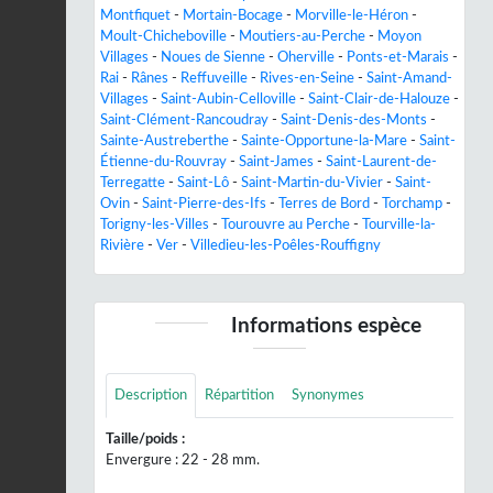
Montfiquet
-
Mortain-Bocage
-
Morville-le-Héron
-
Moult-Chicheboville
-
Moutiers-au-Perche
-
Moyon
Villages
-
Noues de Sienne
-
Oherville
-
Ponts-et-Marais
-
Rai
-
Rânes
-
Reffuveille
-
Rives-en-Seine
-
Saint-Amand-
Villages
-
Saint-Aubin-Celloville
-
Saint-Clair-de-Halouze
-
Saint-Clément-Rancoudray
-
Saint-Denis-des-Monts
-
Sainte-Austreberthe
-
Sainte-Opportune-la-Mare
-
Saint-
Étienne-du-Rouvray
-
Saint-James
-
Saint-Laurent-de-
Terregatte
-
Saint-Lô
-
Saint-Martin-du-Vivier
-
Saint-
Ovin
-
Saint-Pierre-des-Ifs
-
Terres de Bord
-
Torchamp
-
Torigny-les-Villes
-
Tourouvre au Perche
-
Tourville-la-
Rivière
-
Ver
-
Villedieu-les-Poêles-Rouffigny
Informations espèce
Description
Répartition
Synonymes
Taille/poids :
Envergure : 22 - 28 mm.