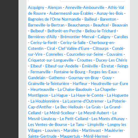
Acquigny
-
Alençon
-
Anneville-Ambourville
-
Athis-Val
de Rouvre
-
Aubermesnil-aux-Érables
-
Aunay-les-Bois
-
Bagnoles de l'Orne Normandie
-
Bailleul
-
Barenton
-
Barneville-la-Bertran
-
Beauchamps
-
Beauficel
-
Beauvain
-
Belbeuf
-
Belforêt-en-Perche
-
Bellou-le-Trichard
-
Bernières-d'Ailly
-
Brémontier-Merval
-
Caligny
-
Carolles
-
Cerisy-la-Forêt
-
Cerisy-la-Salle
-
Cherbourg-en-
Cotentin
-
Ciral
-
Clef Vallée d'Eure
-
Clitourps
-
Condé-
sur-Vire
-
Connelles
-
Courcelles-sur-Seine
-
Couvains
-
Criquetot-sur-Longueville
-
Crouttes
-
Ducey-Les Chéris
-
Elbeuf
-
Elbeuf-sur-Andelle
-
Émiéville
-
Étretat
-
Feings
-
Fermanville
-
Fontaine-le-Bourg
-
Forges-les-Eaux
-
Gandelain
-
Gathemo
-
Gournay-en-Bray
-
Gouy
-
Grainville-la-Teinturière
-
Harfleur
-
Heudreville-sur-Eure
-
Heurteauville
-
La Chaise-Baudouin
-
La Chapelle-
Montligeon
-
La Hague
-
La Haye-le-Comte
-
La Hoguette
-
La Houblonnière
-
La Lucerne-d'Outremer
-
La Poterie-
Cap-d'Antifer
-
Le Bec-Hellouin
-
Le Grais
-
Le Grand-
Celland
-
Le Ménil-Scelleur
-
Le Mesnil-Aubert
-
Le
Mesnil-Lieubray
-
Le Petit-Celland
-
Les Monts d'Aunay
-
Les Ventes-de-Bourse
-
Le Tanu
-
Limpiville
-
Longny les
Villages
-
Louviers
-
Marolles
-
Martinvast
-
Maulévrier-
Sainte-Gertrude
-
Maupertuis
-
Ménil-Hermei
-