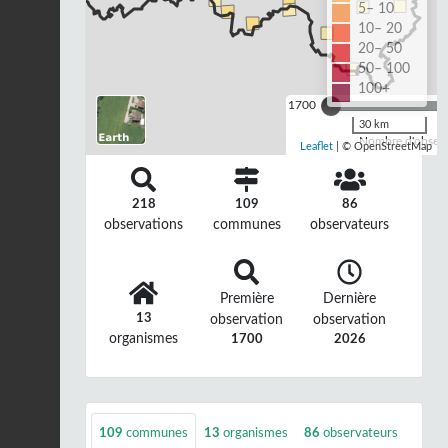
5– 10
10– 20
20– 50
50– 100
100+
1700
30 km
Nombre d'observa
Leaflet
| © OpenStreetMap
218
109
86
observations
communes
observateurs
Première
Dernière
13
observation
observation
organismes
1700
2026
109
communes
13
organismes
86
observateurs