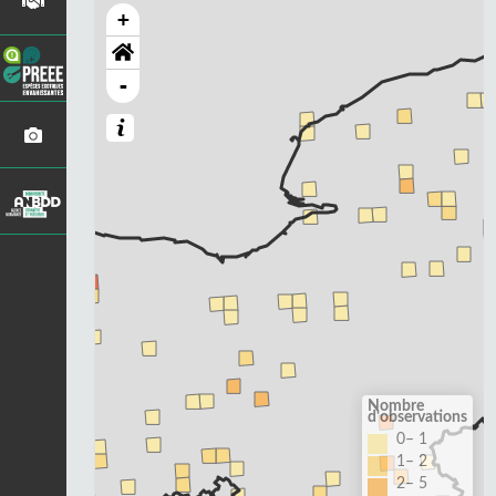
+
-
Nombre
d'observations
0– 1
1– 2
2– 5