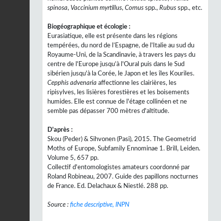
spinosa
,
Vaccinium myrtillus
,
Cornus
spp.,
Rubus
spp., etc.
Biogéographique et écologie :
Eurasiatique, elle est présente dans les régions
tempérées, du nord de l’Espagne, de l'Italie au sud du
Royaume-Uni, de la Scandinavie, à travers les pays du
centre de l'Europe jusqu’à l'Oural puis dans le Sud
sibérien jusqu'à la Corée, le Japon et les îles Kouriles.
Cepphis advenaria
affectionne les clairières, les
ripisylves, les lisières forestières et les boisements
humides. Elle est connue de l'étage collinéen et ne
semble pas dépasser 700 mètres d'altitude.
D'après :
Skou (Peder) & Sihvonen (Pasi), 2015. The Geometrid
Moths of Europe, Subfamily Ennominae 1. Brill, Leiden.
Volume 5, 657 pp.
Collectif d'entomologistes amateurs coordonné par
Roland Robineau, 2007. Guide des papillons nocturnes
de France. Ed. Delachaux & Niestlé. 288 pp.
Source :
fiche descriptive, INPN