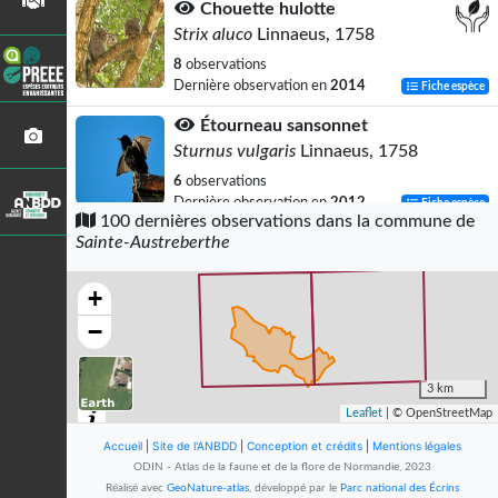
Chouette hulotte
Strix aluco
Linnaeus, 1758
8
observations
Dernière observation en
2014
Fiche espèce
Étourneau sansonnet
Sturnus vulgaris
Linnaeus, 1758
6
observations
Dernière observation en
2012
Fiche espèce
100 dernières observations dans la commune de
Sainte-Austreberthe
Buse variable
Buteo buteo
(Linnaeus, 1758)
+
5
observations
Dernière observation en
2021
Fiche espèce
−
Pie bavarde
Pica pica
(Linnaeus, 1758)
3 km
Leaflet
| © OpenStreetMap
5
observations
Dernière observation en
2021
Fiche espèce
Accueil
|
Site de l'ANBDD
|
Conception et crédits
|
Mentions légales
ODIN - Atlas de la faune et de la flore de Normandie, 2023
Hérisson d'Europe
Réalisé avec
GeoNature-atlas
, développé par le
Parc national des Écrins