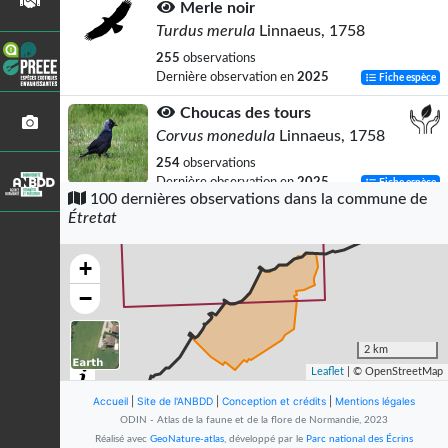
Merle noir
Turdus merula
Linnaeus, 1758
255
observations
Dernière observation en
2025
Fiche espèce
Choucas des tours
Corvus monedula
Linnaeus, 1758
254
observations
Dernière observation en
2025
Fiche espèce
100 dernières observations dans la commune de
Étretat
Pinson des arbres
Fringilla coelebs
Linnaeus, 1758
+
235
observations
Dernière observation en
2025
Fiche espèce
−
Pigeon ramier
Columba palumbus
Linnaeus, 1758
2 km
Leaflet
| © OpenStreetMap
204
observations
Dernière observation en
2025
Fiche espèce
Accueil
|
Site de l'ANBDD
|
Conception et crédits
|
Mentions légales
ODIN - Atlas de la faune et de la flore de Normandie, 2023
Linotte mélodieuse
Réalisé avec
GeoNature-atlas
, développé par le
Parc national des Écrins