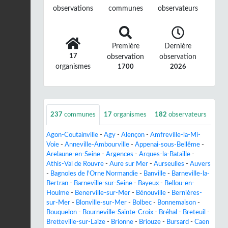
observations
communes
observateurs
Première
Dernière
17
observation
observation
organismes
1700
2026
237
communes
17
organismes
182
observateurs
Agon-Coutainville
-
Agy
-
Alençon
-
Amfreville-la-Mi-
Voie
-
Anneville-Ambourville
-
Appenai-sous-Bellême
-
Arelaune-en-Seine
-
Argences
-
Arques-la-Bataille
-
Athis-Val de Rouvre
-
Aure sur Mer
-
Aurseulles
-
Auvers
-
Bagnoles de l'Orne Normandie
-
Banville
-
Barneville-la-
Bertran
-
Barneville-sur-Seine
-
Bayeux
-
Bellou-en-
Houlme
-
Benerville-sur-Mer
-
Bénouville
-
Bernières-
sur-Mer
-
Blonville-sur-Mer
-
Bolbec
-
Bonnemaison
-
Bouquelon
-
Bourneville-Sainte-Croix
-
Bréhal
-
Breteuil
-
Bretteville-sur-Laize
-
Brionne
-
Briouze
-
Bursard
-
Caen