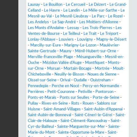
Launay
-
Le Bouillon
-
Le Cercueil
-
Le Dézert
-
Le Grand-
Celland
-
Le Havre
-
Le Landin
-
Le Mêle-sur-Sarthe
-
Le
Mesnil-au-Val
-
Le Mesnil-Lieubray
-
Le Parc
-
Le Rozel
-
Les Andelys
-
Le Sap-André
-
Les Moitiers-d'Allonne
-
Les Monts d'Andaine
-
Lessay
-
Les Trois-Pierres
-
Les
Ventes-de-Bourse
-
Le Teilleul
-
Le Trait
-
Le Tréport
-
Lonlay-l'Abbaye
-
Louviers
-
Louvigny
-
Magny-le-Désert
-
Marcilly-sur-Eure
-
Marigny-Le-Lozon
-
Maulévrier-
Sainte-Gertrude
-
Mauny
-
Ménil-Hubert-sur-Orne
-
Merville-Franceville-Plage
-
Mésangueville
-
Mesnil-en-
Ouche
-
Mézidon Vallée d'Auge
-
Montfiquet
-
Monts-
sur-Orne
-
Morsan
-
Mortain-Bocage
-
Mortrée
-
Moult-
Chicheboville
-
Neuilly-le-Bisson
-
Noues de Sienne
-
Oissel-sur-Seine
-
Orival
-
Oudalle
-
Ouistreham
-
Pennedepie
-
Perche en Nocé
-
Percy-en-Normandie
-
Perrières
-
Petit-Couronne
-
Petiville
-
Pontorson
-
Ponts-et-Marais
-
Ponts sur Seulles
-
Porte-de-Seine
-
Pullay
-
Rives-en-Seine
-
Rots
-
Rouen
-
Sablons sur
Huisne
-
Saint-Amand-Villages
-
Saint-Aubin-d'Appenai
-
Saint-Aubin-de-Bonneval
-
Saint-Céneri-le-Gérei
-
Saint-
Clair-de-Halouze
-
Saint-Clément-Rancoudray
-
Saint-
Cyr-du-Bailleul
-
Sainte-Marguerite-sur-Mer
-
Sainte-
Marie-du-Mont
-
Sainte-Opportune-la-Mare
-
Saint-