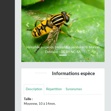
Previous
Next
Hélophile suspendu (Helophilus pendulus) © Morvan
Debroize - CC BY-NC-SA
Informations espèce
Description
Répartition
Synonymes
Taille :
Moyenne, 10 à 14mm.