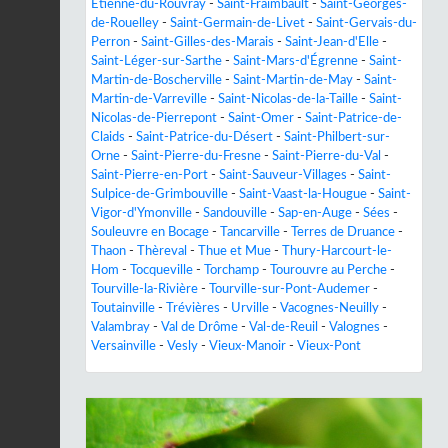
Étienne-du-Rouvray
-
Saint-Fraimbault
-
Saint-Georges-
de-Rouelley
-
Saint-Germain-de-Livet
-
Saint-Gervais-du-
Perron
-
Saint-Gilles-des-Marais
-
Saint-Jean-d'Elle
-
Saint-Léger-sur-Sarthe
-
Saint-Mars-d'Égrenne
-
Saint-
Martin-de-Boscherville
-
Saint-Martin-de-May
-
Saint-
Martin-de-Varreville
-
Saint-Nicolas-de-la-Taille
-
Saint-
Nicolas-de-Pierrepont
-
Saint-Omer
-
Saint-Patrice-de-
Claids
-
Saint-Patrice-du-Désert
-
Saint-Philbert-sur-
Orne
-
Saint-Pierre-du-Fresne
-
Saint-Pierre-du-Val
-
Saint-Pierre-en-Port
-
Saint-Sauveur-Villages
-
Saint-
Sulpice-de-Grimbouville
-
Saint-Vaast-la-Hougue
-
Saint-
Vigor-d'Ymonville
-
Sandouville
-
Sap-en-Auge
-
Sées
-
Souleuvre en Bocage
-
Tancarville
-
Terres de Druance
-
Thaon
-
Thèreval
-
Thue et Mue
-
Thury-Harcourt-le-
Hom
-
Tocqueville
-
Torchamp
-
Tourouvre au Perche
-
Tourville-la-Rivière
-
Tourville-sur-Pont-Audemer
-
Toutainville
-
Trévières
-
Urville
-
Vacognes-Neuilly
-
Valambray
-
Val de Drôme
-
Val-de-Reuil
-
Valognes
-
Versainville
-
Vesly
-
Vieux-Manoir
-
Vieux-Pont