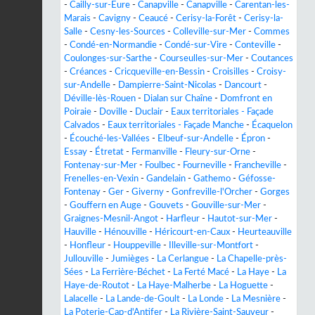
-
Cailly-sur-Eure
-
Canapville
-
Canapville
-
Carentan-les-
Marais
-
Cavigny
-
Ceaucé
-
Cerisy-la-Forêt
-
Cerisy-la-
Salle
-
Cesny-les-Sources
-
Colleville-sur-Mer
-
Commes
-
Condé-en-Normandie
-
Condé-sur-Vire
-
Conteville
-
Coulonges-sur-Sarthe
-
Courseulles-sur-Mer
-
Coutances
-
Créances
-
Cricqueville-en-Bessin
-
Croisilles
-
Croisy-
sur-Andelle
-
Dampierre-Saint-Nicolas
-
Dancourt
-
Déville-lès-Rouen
-
Dialan sur Chaîne
-
Domfront en
Poiraie
-
Doville
-
Duclair
-
Eaux territoriales - Façade
Calvados
-
Eaux territoriales - Façade Manche
-
Écaquelon
-
Écouché-les-Vallées
-
Elbeuf-sur-Andelle
-
Épron
-
Essay
-
Étretat
-
Fermanville
-
Fleury-sur-Orne
-
Fontenay-sur-Mer
-
Foulbec
-
Fourneville
-
Francheville
-
Frenelles-en-Vexin
-
Gandelain
-
Gathemo
-
Géfosse-
Fontenay
-
Ger
-
Giverny
-
Gonfreville-l'Orcher
-
Gorges
-
Gouffern en Auge
-
Gouvets
-
Gouville-sur-Mer
-
Graignes-Mesnil-Angot
-
Harfleur
-
Hautot-sur-Mer
-
Hauville
-
Hénouville
-
Héricourt-en-Caux
-
Heurteauville
-
Honfleur
-
Houppeville
-
Illeville-sur-Montfort
-
Jullouville
-
Jumièges
-
La Cerlangue
-
La Chapelle-près-
Sées
-
La Ferrière-Béchet
-
La Ferté Macé
-
La Haye
-
La
Haye-de-Routot
-
La Haye-Malherbe
-
La Hoguette
-
Lalacelle
-
La Lande-de-Goult
-
La Londe
-
La Mesnière
-
La Poterie-Cap-d'Antifer
-
La Rivière-Saint-Sauveur
-