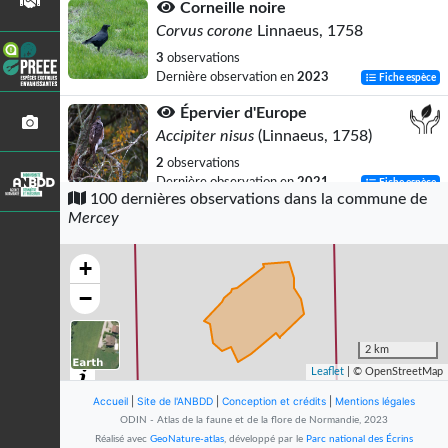
Corneille noire
Corvus corone
Linnaeus, 1758
3
observations
Dernière observation en
2023
Fiche espèce
Épervier d'Europe
Accipiter nisus
(Linnaeus, 1758)
2
observations
Dernière observation en
2021
Fiche espèce
100 dernières observations dans la commune de
Mercey
Goéland brun
Larus fuscus
Linnaeus, 1758
+
2
observations
Dernière observation en
2021
Fiche espèce
−
Pigeon ramier
Columba palumbus
Linnaeus, 1758
2 km
Leaflet
| © OpenStreetMap
2
observations
Dernière observation en
2023
Fiche espèce
Accueil
|
Site de l'ANBDD
|
Conception et crédits
|
Mentions légales
ODIN - Atlas de la faune et de la flore de Normandie, 2023
Salamandre tachetée (La)
Réalisé avec
GeoNature-atlas
, développé par le
Parc national des Écrins