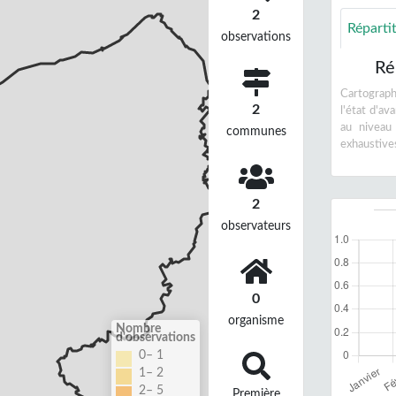
2
Réparti
observations
Ré
Cartographi
2
l'état d'a
au niveau
communes
exhaustive
2
observateurs
0
organisme
Nombre
d'observations
0– 1
1– 2
2– 5
Première