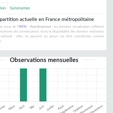
tion
Synonymes
partition actuelle en France métropolitaine
e issue de l'
INPN
-
Avertissement :
les données visualisables reflètent
vancement des connaissances et/ou la disponibilité des données existantes
 national : elles ne peuvent en aucun cas être considérées comme
s.
Observations mensuelles