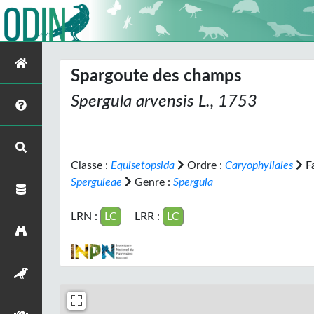
Spargoute des champs
Spergula arvensis
L., 1753
Classe :
Equisetopsida
Ordre :
Caryophyllales
Fa
Sperguleae
Genre :
Spergula
LRN :
LC
LRR :
LC