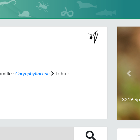
mille :
Caryophyllaceae
Tribu :
Prev
3219 Sp