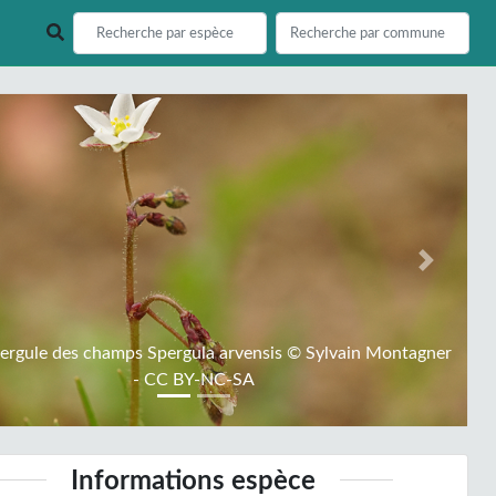
ious
Next
ergule des champs Spergula arvensis © Sylvain Montagner
- CC BY-NC-SA
Informations espèce