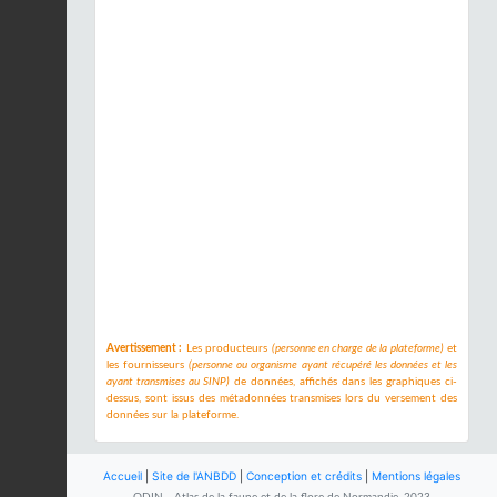
Avertissement :
Les producteurs
(personne en charge de la plateforme)
et
les fournisseurs
(personne ou organisme ayant récupéré les données et les
ayant transmises au SINP)
de données, affichés dans les graphiques ci-
dessus, sont issus des métadonnées transmises lors du versement des
données sur la plateforme.
Accueil
|
Site de l'ANBDD
|
Conception et crédits
|
Mentions légales