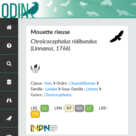
Mouette rieuse
Chroicocephalus ridibundus
(Linnaeus, 1766)
Classe :
Aves
Ordre :
Charadriiformes
Famille :
Laridae
Sous-Famille :
Larinae
Genre :
Chroicocephalus
LRE :
LC
LRN :
NT
NA
LC
LRR :
EN