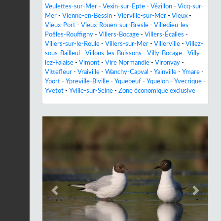
Veulettes-sur-Mer
-
Vexin-sur-Epte
-
Vézillon
-
Vicq-sur-
Mer
-
Vienne-en-Bessin
-
Vierville-sur-Mer
-
Vieux
-
Vieux-Port
-
Vieux-Rouen-sur-Bresle
-
Villedieu-les-
Poêles-Rouffigny
-
Villers-Bocage
-
Villers-Écalles
-
Villers-sur-le-Roule
-
Villers-sur-Mer
-
Villerville
-
Villez-
sous-Bailleul
-
Villons-les-Buissons
-
Villy-Bocage
-
Villy-
lez-Falaise
-
Vimont
-
Vire Normandie
-
Vironvay
-
Vittefleur
-
Vraiville
-
Wanchy-Capval
-
Yainville
-
Ymare
-
Yport
-
Ypreville-Biville
-
Yquebeuf
-
Yquelon
-
Yvecrique
-
Yvetot
-
Yville-sur-Seine
-
Zone économique exclusive
Previous
Next