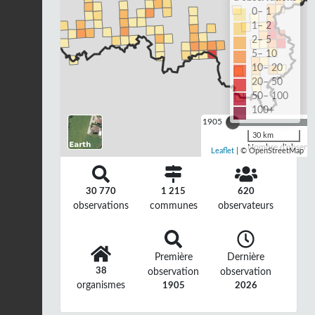
0– 1
1– 2
2– 5
5– 10
10– 20
20– 50
50– 100
100+
1905
30 km
Nombre d'observat
Leaflet
| © OpenStreetMap
30 770
1 215
620
observations
communes
observateurs
Première
Dernière
38
observation
observation
organismes
1905
2026