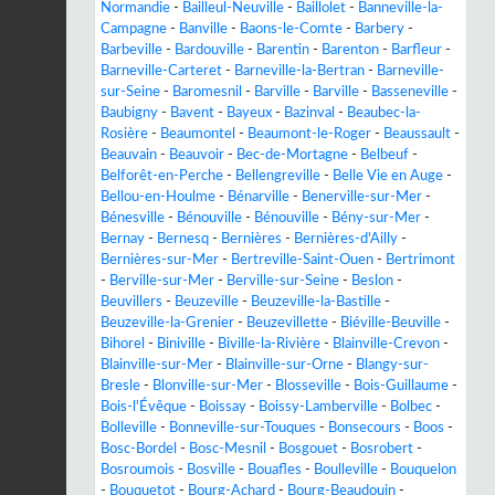
Normandie
-
Bailleul-Neuville
-
Baillolet
-
Banneville-la-
Campagne
-
Banville
-
Baons-le-Comte
-
Barbery
-
Barbeville
-
Bardouville
-
Barentin
-
Barenton
-
Barfleur
-
Barneville-Carteret
-
Barneville-la-Bertran
-
Barneville-
sur-Seine
-
Baromesnil
-
Barville
-
Barville
-
Basseneville
-
Baubigny
-
Bavent
-
Bayeux
-
Bazinval
-
Beaubec-la-
Rosière
-
Beaumontel
-
Beaumont-le-Roger
-
Beaussault
-
Beauvain
-
Beauvoir
-
Bec-de-Mortagne
-
Belbeuf
-
Belforêt-en-Perche
-
Bellengreville
-
Belle Vie en Auge
-
Bellou-en-Houlme
-
Bénarville
-
Benerville-sur-Mer
-
Bénesville
-
Bénouville
-
Bénouville
-
Bény-sur-Mer
-
Bernay
-
Bernesq
-
Bernières
-
Bernières-d'Ailly
-
Bernières-sur-Mer
-
Bertreville-Saint-Ouen
-
Bertrimont
-
Berville-sur-Mer
-
Berville-sur-Seine
-
Beslon
-
Beuvillers
-
Beuzeville
-
Beuzeville-la-Bastille
-
Beuzeville-la-Grenier
-
Beuzevillette
-
Biéville-Beuville
-
Bihorel
-
Biniville
-
Biville-la-Rivière
-
Blainville-Crevon
-
Blainville-sur-Mer
-
Blainville-sur-Orne
-
Blangy-sur-
Bresle
-
Blonville-sur-Mer
-
Blosseville
-
Bois-Guillaume
-
Bois-l'Évêque
-
Boissay
-
Boissy-Lamberville
-
Bolbec
-
Bolleville
-
Bonneville-sur-Touques
-
Bonsecours
-
Boos
-
Bosc-Bordel
-
Bosc-Mesnil
-
Bosgouet
-
Bosrobert
-
Bosroumois
-
Bosville
-
Bouafles
-
Boulleville
-
Bouquelon
-
Bouquetot
-
Bourg-Achard
-
Bourg-Beaudouin
-