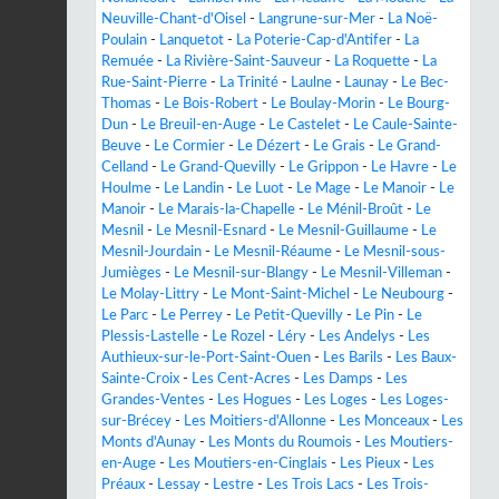
Neuville-Chant-d'Oisel
-
Langrune-sur-Mer
-
La Noë-
Poulain
-
Lanquetot
-
La Poterie-Cap-d'Antifer
-
La
Remuée
-
La Rivière-Saint-Sauveur
-
La Roquette
-
La
Rue-Saint-Pierre
-
La Trinité
-
Laulne
-
Launay
-
Le Bec-
Thomas
-
Le Bois-Robert
-
Le Boulay-Morin
-
Le Bourg-
Dun
-
Le Breuil-en-Auge
-
Le Castelet
-
Le Caule-Sainte-
Beuve
-
Le Cormier
-
Le Dézert
-
Le Grais
-
Le Grand-
Celland
-
Le Grand-Quevilly
-
Le Grippon
-
Le Havre
-
Le
Houlme
-
Le Landin
-
Le Luot
-
Le Mage
-
Le Manoir
-
Le
Manoir
-
Le Marais-la-Chapelle
-
Le Ménil-Broût
-
Le
Mesnil
-
Le Mesnil-Esnard
-
Le Mesnil-Guillaume
-
Le
Mesnil-Jourdain
-
Le Mesnil-Réaume
-
Le Mesnil-sous-
Jumièges
-
Le Mesnil-sur-Blangy
-
Le Mesnil-Villeman
-
Le Molay-Littry
-
Le Mont-Saint-Michel
-
Le Neubourg
-
Le Parc
-
Le Perrey
-
Le Petit-Quevilly
-
Le Pin
-
Le
Plessis-Lastelle
-
Le Rozel
-
Léry
-
Les Andelys
-
Les
Authieux-sur-le-Port-Saint-Ouen
-
Les Barils
-
Les Baux-
Sainte-Croix
-
Les Cent-Acres
-
Les Damps
-
Les
Grandes-Ventes
-
Les Hogues
-
Les Loges
-
Les Loges-
sur-Brécey
-
Les Moitiers-d'Allonne
-
Les Monceaux
-
Les
Monts d'Aunay
-
Les Monts du Roumois
-
Les Moutiers-
en-Auge
-
Les Moutiers-en-Cinglais
-
Les Pieux
-
Les
Préaux
-
Lessay
-
Lestre
-
Les Trois Lacs
-
Les Trois-