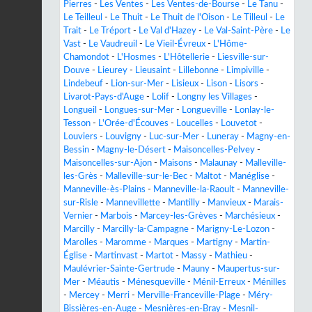
Pierres
-
Les Ventes
-
Les Ventes-de-Bourse
-
Le Tanu
-
Le Teilleul
-
Le Thuit
-
Le Thuit de l'Oison
-
Le Tilleul
-
Le
Trait
-
Le Tréport
-
Le Val d'Hazey
-
Le Val-Saint-Père
-
Le
Vast
-
Le Vaudreuil
-
Le Vieil-Évreux
-
L'Hôme-
Chamondot
-
L'Hosmes
-
L'Hôtellerie
-
Liesville-sur-
Douve
-
Lieurey
-
Lieusaint
-
Lillebonne
-
Limpiville
-
Lindebeuf
-
Lion-sur-Mer
-
Lisieux
-
Lison
-
Lisors
-
Livarot-Pays-d'Auge
-
Lolif
-
Longny les Villages
-
Longueil
-
Longues-sur-Mer
-
Longueville
-
Lonlay-le-
Tesson
-
L'Orée-d'Écouves
-
Loucelles
-
Louvetot
-
Louviers
-
Louvigny
-
Luc-sur-Mer
-
Luneray
-
Magny-en-
Bessin
-
Magny-le-Désert
-
Maisoncelles-Pelvey
-
Maisoncelles-sur-Ajon
-
Maisons
-
Malaunay
-
Malleville-
les-Grès
-
Malleville-sur-le-Bec
-
Maltot
-
Manéglise
-
Manneville-ès-Plains
-
Manneville-la-Raoult
-
Manneville-
sur-Risle
-
Mannevillette
-
Mantilly
-
Manvieux
-
Marais-
Vernier
-
Marbois
-
Marcey-les-Grèves
-
Marchésieux
-
Marcilly
-
Marcilly-la-Campagne
-
Marigny-Le-Lozon
-
Marolles
-
Maromme
-
Marques
-
Martigny
-
Martin-
Église
-
Martinvast
-
Martot
-
Massy
-
Mathieu
-
Maulévrier-Sainte-Gertrude
-
Mauny
-
Maupertus-sur-
Mer
-
Méautis
-
Ménesqueville
-
Ménil-Erreux
-
Ménilles
-
Mercey
-
Merri
-
Merville-Franceville-Plage
-
Méry-
Bissières-en-Auge
-
Mesnières-en-Bray
-
Mesnil-