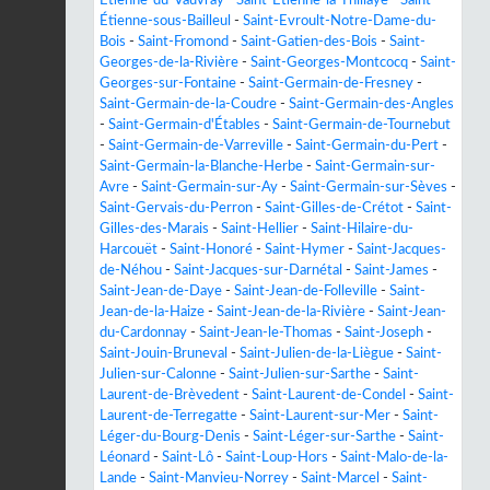
Étienne-du-Vauvray
-
Saint-Étienne-la-Thillaye
-
Saint-
Étienne-sous-Bailleul
-
Saint-Evroult-Notre-Dame-du-
Bois
-
Saint-Fromond
-
Saint-Gatien-des-Bois
-
Saint-
Georges-de-la-Rivière
-
Saint-Georges-Montcocq
-
Saint-
Georges-sur-Fontaine
-
Saint-Germain-de-Fresney
-
Saint-Germain-de-la-Coudre
-
Saint-Germain-des-Angles
-
Saint-Germain-d'Étables
-
Saint-Germain-de-Tournebut
-
Saint-Germain-de-Varreville
-
Saint-Germain-du-Pert
-
Saint-Germain-la-Blanche-Herbe
-
Saint-Germain-sur-
Avre
-
Saint-Germain-sur-Ay
-
Saint-Germain-sur-Sèves
-
Saint-Gervais-du-Perron
-
Saint-Gilles-de-Crétot
-
Saint-
Gilles-des-Marais
-
Saint-Hellier
-
Saint-Hilaire-du-
Harcouët
-
Saint-Honoré
-
Saint-Hymer
-
Saint-Jacques-
de-Néhou
-
Saint-Jacques-sur-Darnétal
-
Saint-James
-
Saint-Jean-de-Daye
-
Saint-Jean-de-Folleville
-
Saint-
Jean-de-la-Haize
-
Saint-Jean-de-la-Rivière
-
Saint-Jean-
du-Cardonnay
-
Saint-Jean-le-Thomas
-
Saint-Joseph
-
Saint-Jouin-Bruneval
-
Saint-Julien-de-la-Liègue
-
Saint-
Julien-sur-Calonne
-
Saint-Julien-sur-Sarthe
-
Saint-
Laurent-de-Brèvedent
-
Saint-Laurent-de-Condel
-
Saint-
Laurent-de-Terregatte
-
Saint-Laurent-sur-Mer
-
Saint-
Léger-du-Bourg-Denis
-
Saint-Léger-sur-Sarthe
-
Saint-
Léonard
-
Saint-Lô
-
Saint-Loup-Hors
-
Saint-Malo-de-la-
Lande
-
Saint-Manvieu-Norrey
-
Saint-Marcel
-
Saint-