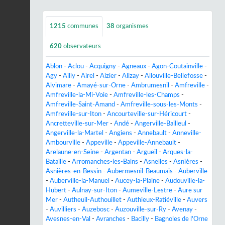
1215
communes
38
organismes
620
observateurs
Ablon
-
Aclou
-
Acquigny
-
Agneaux
-
Agon-Coutainville
-
Agy
-
Ailly
-
Airel
-
Aizier
-
Alizay
-
Allouville-Bellefosse
-
Alvimare
-
Amayé-sur-Orne
-
Ambrumesnil
-
Amfreville
-
Amfreville-la-Mi-Voie
-
Amfreville-les-Champs
-
Amfreville-Saint-Amand
-
Amfreville-sous-les-Monts
-
Amfreville-sur-Iton
-
Ancourteville-sur-Héricourt
-
Ancretteville-sur-Mer
-
Andé
-
Angerville-Bailleul
-
Angerville-la-Martel
-
Angiens
-
Annebault
-
Anneville-
Ambourville
-
Appeville
-
Appeville-Annebault
-
Arelaune-en-Seine
-
Argentan
-
Argueil
-
Arques-la-
Bataille
-
Arromanches-les-Bains
-
Asnelles
-
Asnières
-
Asnières-en-Bessin
-
Aubermesnil-Beaumais
-
Auberville
-
Auberville-la-Manuel
-
Aucey-la-Plaine
-
Audouville-la-
Hubert
-
Aulnay-sur-Iton
-
Aumeville-Lestre
-
Aure sur
Mer
-
Autheuil-Authouillet
-
Authieux-Ratiéville
-
Auvers
-
Auvilliers
-
Auzebosc
-
Auzouville-sur-Ry
-
Avenay
-
Avesnes-en-Val
-
Avranches
-
Bacilly
-
Bagnoles de l'Orne