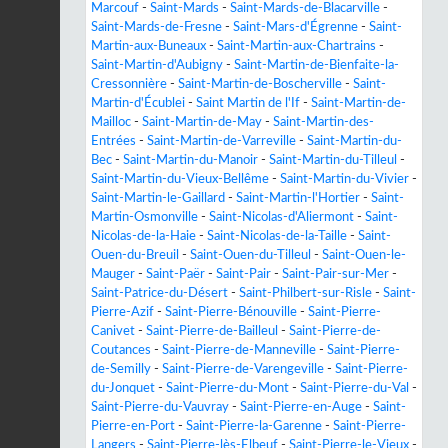
Marcouf
-
Saint-Mards
-
Saint-Mards-de-Blacarville
-
Saint-Mards-de-Fresne
-
Saint-Mars-d'Égrenne
-
Saint-
Martin-aux-Buneaux
-
Saint-Martin-aux-Chartrains
-
Saint-Martin-d'Aubigny
-
Saint-Martin-de-Bienfaite-la-
Cressonnière
-
Saint-Martin-de-Boscherville
-
Saint-
Martin-d'Écublei
-
Saint Martin de l'If
-
Saint-Martin-de-
Mailloc
-
Saint-Martin-de-May
-
Saint-Martin-des-
Entrées
-
Saint-Martin-de-Varreville
-
Saint-Martin-du-
Bec
-
Saint-Martin-du-Manoir
-
Saint-Martin-du-Tilleul
-
Saint-Martin-du-Vieux-Bellême
-
Saint-Martin-du-Vivier
-
Saint-Martin-le-Gaillard
-
Saint-Martin-l'Hortier
-
Saint-
Martin-Osmonville
-
Saint-Nicolas-d'Aliermont
-
Saint-
Nicolas-de-la-Haie
-
Saint-Nicolas-de-la-Taille
-
Saint-
Ouen-du-Breuil
-
Saint-Ouen-du-Tilleul
-
Saint-Ouen-le-
Mauger
-
Saint-Paër
-
Saint-Pair
-
Saint-Pair-sur-Mer
-
Saint-Patrice-du-Désert
-
Saint-Philbert-sur-Risle
-
Saint-
Pierre-Azif
-
Saint-Pierre-Bénouville
-
Saint-Pierre-
Canivet
-
Saint-Pierre-de-Bailleul
-
Saint-Pierre-de-
Coutances
-
Saint-Pierre-de-Manneville
-
Saint-Pierre-
de-Semilly
-
Saint-Pierre-de-Varengeville
-
Saint-Pierre-
du-Jonquet
-
Saint-Pierre-du-Mont
-
Saint-Pierre-du-Val
-
Saint-Pierre-du-Vauvray
-
Saint-Pierre-en-Auge
-
Saint-
Pierre-en-Port
-
Saint-Pierre-la-Garenne
-
Saint-Pierre-
Langers
-
Saint-Pierre-lès-Elbeuf
-
Saint-Pierre-le-Vieux
-