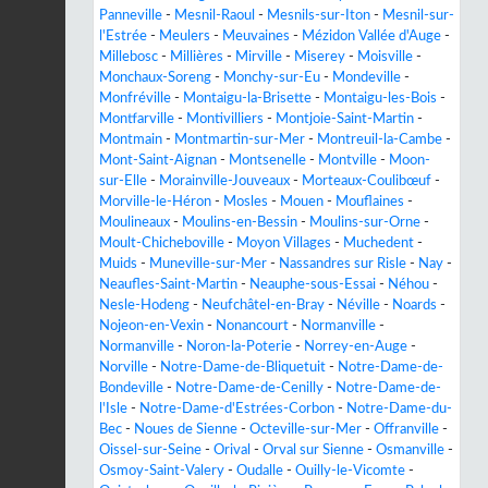
Panneville
-
Mesnil-Raoul
-
Mesnils-sur-Iton
-
Mesnil-sur-
l'Estrée
-
Meulers
-
Meuvaines
-
Mézidon Vallée d'Auge
-
Millebosc
-
Millières
-
Mirville
-
Miserey
-
Moisville
-
Monchaux-Soreng
-
Monchy-sur-Eu
-
Mondeville
-
Monfréville
-
Montaigu-la-Brisette
-
Montaigu-les-Bois
-
Montfarville
-
Montivilliers
-
Montjoie-Saint-Martin
-
Montmain
-
Montmartin-sur-Mer
-
Montreuil-la-Cambe
-
Mont-Saint-Aignan
-
Montsenelle
-
Montville
-
Moon-
sur-Elle
-
Morainville-Jouveaux
-
Morteaux-Coulibœuf
-
Morville-le-Héron
-
Mosles
-
Mouen
-
Mouflaines
-
Moulineaux
-
Moulins-en-Bessin
-
Moulins-sur-Orne
-
Moult-Chicheboville
-
Moyon Villages
-
Muchedent
-
Muids
-
Muneville-sur-Mer
-
Nassandres sur Risle
-
Nay
-
Neaufles-Saint-Martin
-
Neauphe-sous-Essai
-
Néhou
-
Nesle-Hodeng
-
Neufchâtel-en-Bray
-
Néville
-
Noards
-
Nojeon-en-Vexin
-
Nonancourt
-
Normanville
-
Normanville
-
Noron-la-Poterie
-
Norrey-en-Auge
-
Norville
-
Notre-Dame-de-Bliquetuit
-
Notre-Dame-de-
Bondeville
-
Notre-Dame-de-Cenilly
-
Notre-Dame-de-
l'Isle
-
Notre-Dame-d'Estrées-Corbon
-
Notre-Dame-du-
Bec
-
Noues de Sienne
-
Octeville-sur-Mer
-
Offranville
-
Oissel-sur-Seine
-
Orival
-
Orval sur Sienne
-
Osmanville
-
Osmoy-Saint-Valery
-
Oudalle
-
Ouilly-le-Vicomte
-