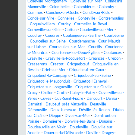
Colleville-Montgomery
-
Colleville-sur-Mer
-
Colmesnil-
Manneville
-
Colombelles
-
Colombières
-
Colomby
-
Commes
-
Conches-en-Ouche
-
Condé-sur-Risle
-
Condé-sur-Vire
-
Connelles
-
Conteville
-
Contremoulins
-
Coquainvilliers
-
Cordey
-
Cormelles-le-Royal
-
Corneville-sur-Risle
-
Cottun
-
Coudeville-sur-Mer
-
Coudray
-
Coudres
-
Coulonges-sur-Sarthe
-
Courbépine
-
Courcelles-sur-Seine
-
Courdemanche
-
Cour-Maugis
sur Huisne
-
Courseulles-sur-Mer
-
Courtils
-
Courtonne-
la-Meurdrac
-
Courtonne-les-Deux-Églises
-
Coutances
-
Crasville
-
Crasville-la-Rocquefort
-
Créances
-
Crépon
-
Cresserons
-
Crestot
-
Cricquebœuf
-
Cricqueville-en-
Bessin
-
Criel-sur-Mer
-
Criquebeuf-en-Caux
-
Criquebeuf-la-Campagne
-
Criquebeuf-sur-Seine
-
Criquetot-le-Mauconduit
-
Criquetot-l'Esneval
-
Criquetot-sur-Longueville
-
Criquetot-sur-Ouville
-
Crocy
-
Crollon
-
Croth
-
Culey-le-Patry
-
Cuverville-sur-
Yères
-
Cuves
-
Cuy-Saint-Fiacre
-
Dancourt
-
Dangu
-
Darnétal
-
Daubeuf-près-Vatteville
-
Deauville
-
Démouville
-
Deux-Jumeaux
-
Déville-lès-Rouen
-
Dialan
sur Chaîne
-
Dieppe
-
Dives-sur-Mer
-
Domfront en
Poiraie
-
Dompierre
-
Donville-les-Bains
-
Douains
-
Doudeauville-en-Vexin
-
Doudeville
-
Douville-sur-
Andelle
-
Douvres-la-Délivrande
-
Doville
-
Dragey-