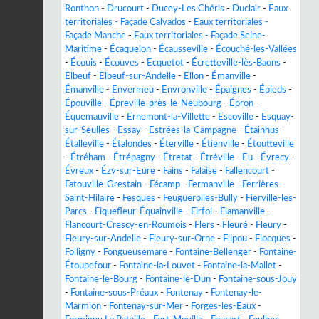
Ronthon
-
Drucourt
-
Ducey-Les Chéris
-
Duclair
-
Eaux
territoriales - Façade Calvados
-
Eaux territoriales -
Façade Manche
-
Eaux territoriales - Façade Seine-
Maritime
-
Écaquelon
-
Écausseville
-
Écouché-les-Vallées
-
Écouis
-
Écouves
-
Ecquetot
-
Écretteville-lès-Baons
-
Elbeuf
-
Elbeuf-sur-Andelle
-
Ellon
-
Émanville
-
Émanville
-
Envermeu
-
Envronville
-
Épaignes
-
Épieds
-
Épouville
-
Épreville-près-le-Neubourg
-
Épron
-
Équemauville
-
Ernemont-la-Villette
-
Escoville
-
Esquay-
sur-Seulles
-
Essay
-
Estrées-la-Campagne
-
Étainhus
-
Étalleville
-
Étalondes
-
Éterville
-
Étienville
-
Étoutteville
-
Étréham
-
Étrépagny
-
Étretat
-
Étréville
-
Eu
-
Évrecy
-
Évreux
-
Ézy-sur-Eure
-
Fains
-
Falaise
-
Fallencourt
-
Fatouville-Grestain
-
Fécamp
-
Fermanville
-
Ferrières-
Saint-Hilaire
-
Fesques
-
Feuguerolles-Bully
-
Fierville-les-
Parcs
-
Fiquefleur-Équainville
-
Firfol
-
Flamanville
-
Flancourt-Crescy-en-Roumois
-
Flers
-
Fleuré
-
Fleury
-
Fleury-sur-Andelle
-
Fleury-sur-Orne
-
Flipou
-
Flocques
-
Folligny
-
Fongueusemare
-
Fontaine-Bellenger
-
Fontaine-
Étoupefour
-
Fontaine-la-Louvet
-
Fontaine-la-Mallet
-
Fontaine-le-Bourg
-
Fontaine-le-Dun
-
Fontaine-sous-Jouy
-
Fontaine-sous-Préaux
-
Fontenay
-
Fontenay-le-
Marmion
-
Fontenay-sur-Mer
-
Forges-les-Eaux
-