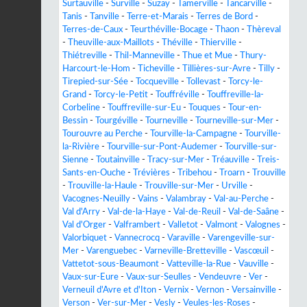
Surtauville
-
Surville
-
Suzay
-
Tamerville
-
Tancarville
-
Tanis
-
Tanville
-
Terre-et-Marais
-
Terres de Bord
-
Terres-de-Caux
-
Teurthéville-Bocage
-
Thaon
-
Thèreval
-
Theuville-aux-Maillots
-
Théville
-
Thierville
-
Thiétreville
-
Thil-Manneville
-
Thue et Mue
-
Thury-
Harcourt-le-Hom
-
Ticheville
-
Tillières-sur-Avre
-
Tilly
-
Tirepied-sur-Sée
-
Tocqueville
-
Tollevast
-
Torcy-le-
Grand
-
Torcy-le-Petit
-
Touffréville
-
Touffreville-la-
Corbeline
-
Touffreville-sur-Eu
-
Touques
-
Tour-en-
Bessin
-
Tourgéville
-
Tourneville
-
Tourneville-sur-Mer
-
Tourouvre au Perche
-
Tourville-la-Campagne
-
Tourville-
la-Rivière
-
Tourville-sur-Pont-Audemer
-
Tourville-sur-
Sienne
-
Toutainville
-
Tracy-sur-Mer
-
Tréauville
-
Treis-
Sants-en-Ouche
-
Trévières
-
Tribehou
-
Troarn
-
Trouville
-
Trouville-la-Haule
-
Trouville-sur-Mer
-
Urville
-
Vacognes-Neuilly
-
Vains
-
Valambray
-
Val-au-Perche
-
Val d'Arry
-
Val-de-la-Haye
-
Val-de-Reuil
-
Val-de-Saâne
-
Val d'Orger
-
Valframbert
-
Valletot
-
Valmont
-
Valognes
-
Valorbiquet
-
Vannecrocq
-
Varaville
-
Varengeville-sur-
Mer
-
Varenguebec
-
Varneville-Bretteville
-
Vascœuil
-
Vattetot-sous-Beaumont
-
Vatteville-la-Rue
-
Vauville
-
Vaux-sur-Eure
-
Vaux-sur-Seulles
-
Vendeuvre
-
Ver
-
Verneuil d'Avre et d'Iton
-
Vernix
-
Vernon
-
Versainville
-
Verson
-
Ver-sur-Mer
-
Vesly
-
Veules-les-Roses
-