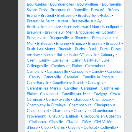
Bourguébus
-
Bourguenolles
-
Bourgvallées
-
Bourneville-
Sainte-Croix
-
Bracquetuit
-
Branville
-
Bréauté
-
Brécey
-
Bréhal
-
Breteuil
-
Bretteville
-
Bretteville-le-Rabet
-
Bretteville-Saint-Laurent
-
Bretteville-sur-Ay
-
Bretteville-sur-Laize
-
Bretteville-sur-Odon
-
Breuilpont
-
Breuville
-
Bréville-sur-Mer
-
Bricquebec-en-Cotentin
-
Bricqueville
-
Bricqueville-la-Blouette
-
Bricqueville-sur-
Mer
-
Brillevast
-
Brionne
-
Briouze
-
Brosville
-
Brucourt
-
Buais-Les-Monts
-
Bucéels
-
Buchy
-
Bueil
-
Buré
-
Bures-
en-Bray
-
Burey
-
Butot
-
Butot-Vénesville
-
Cabourg
-
Caen
-
Cagny
-
Cailleville
-
Cailly
-
Cailly-sur-Eure
-
Callengeville
-
Cambes-en-Plaine
-
Camembert
-
Campigny
-
Canappeville
-
Canapville
-
Canchy
-
Canehan
-
Canisy
-
Canouville
-
Canteleu
-
Canville-la-Rocque
-
Cany-Barville
-
Capelle-les-Grands
-
Carcagny
-
Carentan-les-Marais
-
Carolles
-
Carpiquet
-
Castine-en-
Plaine
-
Cauvicourt
-
Cauville-sur-Mer
-
Cavigny
-
Céaux
-
Cérences
-
Cerisy-la-Salle
-
Chailloué
-
Champeaux
-
Champigny-la-Futelaye
-
Champosoult
-
Champrepus
-
Champsecret
-
Charencey
-
Charleval
-
Chauvincourt-
Provemont
-
Chavigny-Bailleul
-
Cherbourg-en-Cotentin
-
Cintheaux
-
Clasville
-
Claville
-
Clécy
-
Clef Vallée
d'Eure
-
Cléon
-
Clères
-
Cléville
-
Colletot
-
Colleville
-