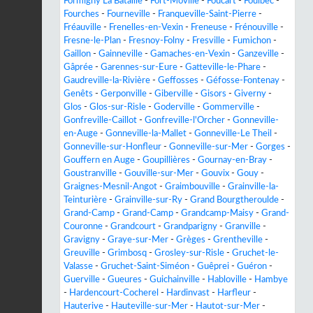
Formigny La Bataille
-
Fort-Moville
-
Foucart
-
Foulbec
-
Fourches
-
Fourneville
-
Franqueville-Saint-Pierre
-
Fréauville
-
Frenelles-en-Vexin
-
Freneuse
-
Frénouville
-
Fresne-le-Plan
-
Fresnoy-Folny
-
Fresville
-
Fumichon
-
Gaillon
-
Gainneville
-
Gamaches-en-Vexin
-
Ganzeville
-
Gâprée
-
Garennes-sur-Eure
-
Gatteville-le-Phare
-
Gaudreville-la-Rivière
-
Geffosses
-
Géfosse-Fontenay
-
Genêts
-
Gerponville
-
Giberville
-
Gisors
-
Giverny
-
Glos
-
Glos-sur-Risle
-
Goderville
-
Gommerville
-
Gonfreville-Caillot
-
Gonfreville-l'Orcher
-
Gonneville-
en-Auge
-
Gonneville-la-Mallet
-
Gonneville-Le Theil
-
Gonneville-sur-Honfleur
-
Gonneville-sur-Mer
-
Gorges
-
Gouffern en Auge
-
Goupillières
-
Gournay-en-Bray
-
Goustranville
-
Gouville-sur-Mer
-
Gouvix
-
Gouy
-
Graignes-Mesnil-Angot
-
Graimbouville
-
Grainville-la-
Teinturière
-
Grainville-sur-Ry
-
Grand Bourgtheroulde
-
Grand-Camp
-
Grand-Camp
-
Grandcamp-Maisy
-
Grand-
Couronne
-
Grandcourt
-
Grandparigny
-
Granville
-
Gravigny
-
Graye-sur-Mer
-
Grèges
-
Grentheville
-
Greuville
-
Grimbosq
-
Grosley-sur-Risle
-
Gruchet-le-
Valasse
-
Gruchet-Saint-Siméon
-
Guêprei
-
Guéron
-
Guerville
-
Gueures
-
Guichainville
-
Habloville
-
Hambye
-
Hardencourt-Cocherel
-
Hardinvast
-
Harfleur
-
Hauterive
-
Hauteville-sur-Mer
-
Hautot-sur-Mer
-