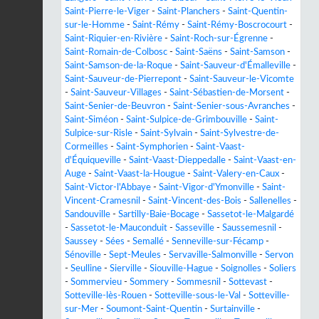
Saint-Pierre-le-Viger
-
Saint-Planchers
-
Saint-Quentin-
sur-le-Homme
-
Saint-Rémy
-
Saint-Rémy-Boscrocourt
-
Saint-Riquier-en-Rivière
-
Saint-Roch-sur-Égrenne
-
Saint-Romain-de-Colbosc
-
Saint-Saëns
-
Saint-Samson
-
Saint-Samson-de-la-Roque
-
Saint-Sauveur-d'Émalleville
-
Saint-Sauveur-de-Pierrepont
-
Saint-Sauveur-le-Vicomte
-
Saint-Sauveur-Villages
-
Saint-Sébastien-de-Morsent
-
Saint-Senier-de-Beuvron
-
Saint-Senier-sous-Avranches
-
Saint-Siméon
-
Saint-Sulpice-de-Grimbouville
-
Saint-
Sulpice-sur-Risle
-
Saint-Sylvain
-
Saint-Sylvestre-de-
Cormeilles
-
Saint-Symphorien
-
Saint-Vaast-
d'Équiqueville
-
Saint-Vaast-Dieppedalle
-
Saint-Vaast-en-
Auge
-
Saint-Vaast-la-Hougue
-
Saint-Valery-en-Caux
-
Saint-Victor-l'Abbaye
-
Saint-Vigor-d'Ymonville
-
Saint-
Vincent-Cramesnil
-
Saint-Vincent-des-Bois
-
Sallenelles
-
Sandouville
-
Sartilly-Baie-Bocage
-
Sassetot-le-Malgardé
-
Sassetot-le-Mauconduit
-
Sasseville
-
Saussemesnil
-
Saussey
-
Sées
-
Semallé
-
Senneville-sur-Fécamp
-
Sénoville
-
Sept-Meules
-
Servaville-Salmonville
-
Servon
-
Seulline
-
Sierville
-
Siouville-Hague
-
Soignolles
-
Soliers
-
Sommervieu
-
Sommery
-
Sommesnil
-
Sottevast
-
Sotteville-lès-Rouen
-
Sotteville-sous-le-Val
-
Sotteville-
sur-Mer
-
Soumont-Saint-Quentin
-
Surtainville
-