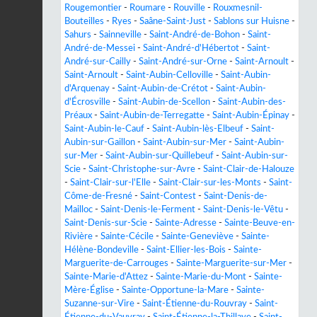
Rougemontier
-
Roumare
-
Rouville
-
Rouxmesnil-
Bouteilles
-
Ryes
-
Saâne-Saint-Just
-
Sablons sur Huisne
-
Sahurs
-
Sainneville
-
Saint-André-de-Bohon
-
Saint-
André-de-Messei
-
Saint-André-d'Hébertot
-
Saint-
André-sur-Cailly
-
Saint-André-sur-Orne
-
Saint-Arnoult
-
Saint-Arnoult
-
Saint-Aubin-Celloville
-
Saint-Aubin-
d'Arquenay
-
Saint-Aubin-de-Crétot
-
Saint-Aubin-
d'Écrosville
-
Saint-Aubin-de-Scellon
-
Saint-Aubin-des-
Préaux
-
Saint-Aubin-de-Terregatte
-
Saint-Aubin-Épinay
-
Saint-Aubin-le-Cauf
-
Saint-Aubin-lès-Elbeuf
-
Saint-
Aubin-sur-Gaillon
-
Saint-Aubin-sur-Mer
-
Saint-Aubin-
sur-Mer
-
Saint-Aubin-sur-Quillebeuf
-
Saint-Aubin-sur-
Scie
-
Saint-Christophe-sur-Avre
-
Saint-Clair-de-Halouze
-
Saint-Clair-sur-l'Elle
-
Saint-Clair-sur-les-Monts
-
Saint-
Côme-de-Fresné
-
Saint-Contest
-
Saint-Denis-de-
Mailloc
-
Saint-Denis-le-Ferment
-
Saint-Denis-le-Vêtu
-
Saint-Denis-sur-Scie
-
Sainte-Adresse
-
Sainte-Beuve-en-
Rivière
-
Sainte-Cécile
-
Sainte-Geneviève
-
Sainte-
Hélène-Bondeville
-
Saint-Ellier-les-Bois
-
Sainte-
Marguerite-de-Carrouges
-
Sainte-Marguerite-sur-Mer
-
Sainte-Marie-d'Attez
-
Sainte-Marie-du-Mont
-
Sainte-
Mère-Église
-
Sainte-Opportune-la-Mare
-
Sainte-
Suzanne-sur-Vire
-
Saint-Étienne-du-Rouvray
-
Saint-