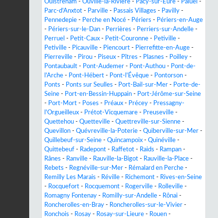
Ouistreham
-
Ouville-la-Rivière
-
Pacy-sur-Eure
-
Paluel
-
Parc-d'Anxtot
-
Parville
-
Passais Villages
-
Pavilly
-
Pennedepie
-
Perche en Nocé
-
Périers
-
Périers-en-Auge
-
Périers-sur-le-Dan
-
Perrières
-
Perriers-sur-Andelle
-
Perruel
-
Petit-Caux
-
Petit-Couronne
-
Petiville
-
Petiville
-
Picauville
-
Piencourt
-
Pierrefitte-en-Auge
-
Pierreville
-
Pirou
-
Piseux
-
Pîtres
-
Plasnes
-
Poilley
-
Pontaubault
-
Pont-Audemer
-
Pont-Authou
-
Pont-de-
l'Arche
-
Pont-Hébert
-
Pont-l'Évêque
-
Pontorson
-
Ponts
-
Ponts sur Seulles
-
Port-Bail-sur-Mer
-
Porte-de-
Seine
-
Port-en-Bessin-Huppain
-
Port-Jérôme-sur-Seine
-
Port-Mort
-
Poses
-
Préaux
-
Précey
-
Pressagny-
l'Orgueilleux
-
Prétot-Vicquemare
-
Preuseville
-
Quettehou
-
Quetteville
-
Quettreville-sur-Sienne
-
Quevillon
-
Quévreville-la-Poterie
-
Quiberville-sur-Mer
-
Quillebeuf-sur-Seine
-
Quincampoix
-
Quinéville
-
Quittebeuf
-
Radepont
-
Raffetot
-
Raids
-
Rampan
-
Rânes
-
Ranville
-
Rauville-la-Bigot
-
Rauville-la-Place
-
Rebets
-
Regnéville-sur-Mer
-
Rémalard en Perche
-
Remilly Les Marais
-
Réville
-
Richemont
-
Rives-en-Seine
-
Rocquefort
-
Rocquemont
-
Rogerville
-
Rolleville
-
Romagny Fontenay
-
Romilly-sur-Andelle
-
Rônai
-
Roncherolles-en-Bray
-
Roncherolles-sur-le-Vivier
-
Ronchois
-
Rosay
-
Rosay-sur-Lieure
-
Rouen
-