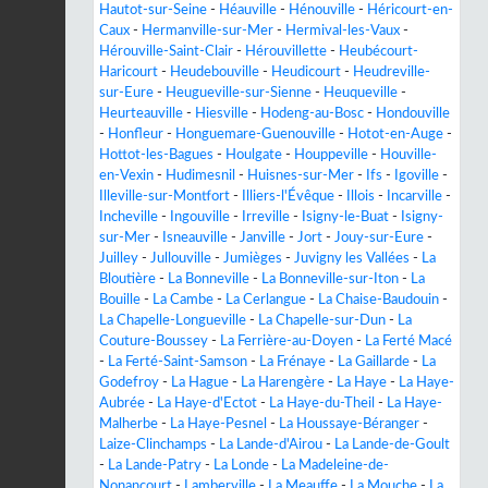
Hautot-sur-Seine
-
Héauville
-
Hénouville
-
Héricourt-en-
Caux
-
Hermanville-sur-Mer
-
Hermival-les-Vaux
-
Hérouville-Saint-Clair
-
Hérouvillette
-
Heubécourt-
Haricourt
-
Heudebouville
-
Heudicourt
-
Heudreville-
sur-Eure
-
Heugueville-sur-Sienne
-
Heuqueville
-
Heurteauville
-
Hiesville
-
Hodeng-au-Bosc
-
Hondouville
-
Honfleur
-
Honguemare-Guenouville
-
Hotot-en-Auge
-
Hottot-les-Bagues
-
Houlgate
-
Houppeville
-
Houville-
en-Vexin
-
Hudimesnil
-
Huisnes-sur-Mer
-
Ifs
-
Igoville
-
Illeville-sur-Montfort
-
Illiers-l'Évêque
-
Illois
-
Incarville
-
Incheville
-
Ingouville
-
Irreville
-
Isigny-le-Buat
-
Isigny-
sur-Mer
-
Isneauville
-
Janville
-
Jort
-
Jouy-sur-Eure
-
Juilley
-
Jullouville
-
Jumièges
-
Juvigny les Vallées
-
La
Bloutière
-
La Bonneville
-
La Bonneville-sur-Iton
-
La
Bouille
-
La Cambe
-
La Cerlangue
-
La Chaise-Baudouin
-
La Chapelle-Longueville
-
La Chapelle-sur-Dun
-
La
Couture-Boussey
-
La Ferrière-au-Doyen
-
La Ferté Macé
-
La Ferté-Saint-Samson
-
La Frénaye
-
La Gaillarde
-
La
Godefroy
-
La Hague
-
La Harengère
-
La Haye
-
La Haye-
Aubrée
-
La Haye-d'Ectot
-
La Haye-du-Theil
-
La Haye-
Malherbe
-
La Haye-Pesnel
-
La Houssaye-Béranger
-
Laize-Clinchamps
-
La Lande-d'Airou
-
La Lande-de-Goult
-
La Lande-Patry
-
La Londe
-
La Madeleine-de-
Nonancourt
-
Lamberville
-
La Meauffe
-
La Mouche
-
La