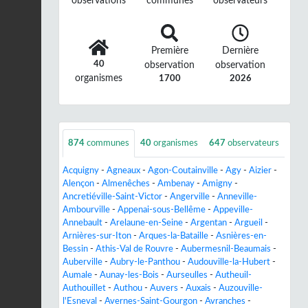
observations
communes
observateurs
Première
Dernière
40
observation
observation
organismes
1700
2026
874
communes
40
organismes
647
observateurs
Acquigny
-
Agneaux
-
Agon-Coutainville
-
Agy
-
Aizier
-
Alençon
-
Almenêches
-
Ambenay
-
Amigny
-
Ancretiéville-Saint-Victor
-
Angerville
-
Anneville-
Ambourville
-
Appenai-sous-Bellême
-
Appeville-
Annebault
-
Arelaune-en-Seine
-
Argentan
-
Argueil
-
Arnières-sur-Iton
-
Arques-la-Bataille
-
Asnières-en-
Bessin
-
Athis-Val de Rouvre
-
Aubermesnil-Beaumais
-
Auberville
-
Aubry-le-Panthou
-
Audouville-la-Hubert
-
Aumale
-
Aunay-les-Bois
-
Aurseulles
-
Autheuil-
Authouillet
-
Authou
-
Auvers
-
Auxais
-
Auzouville-
l'Esneval
-
Avernes-Saint-Gourgon
-
Avranches
-