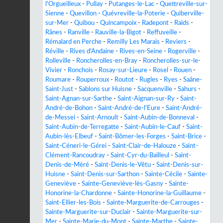
l'Orgueilleux
-
Pullay
-
Putanges-le-Lac
-
Quettreville-sur-
Sienne
-
Quevillon
-
Quévreville-la-Poterie
-
Quiberville-
sur-Mer
-
Quibou
-
Quincampoix
-
Radepont
-
Raids
-
Rânes
-
Ranville
-
Rauville-la-Bigot
-
Reffuveille
-
Rémalard en Perche
-
Remilly Les Marais
-
Reviers
-
Réville
-
Rives d'Andaine
-
Rives-en-Seine
-
Rogerville
-
Rolleville
-
Roncherolles-en-Bray
-
Roncherolles-sur-le-
Vivier
-
Ronchois
-
Rosay-sur-Lieure
-
Rosel
-
Rouen
-
Roumare
-
Rouperroux
-
Routot
-
Rugles
-
Ryes
-
Saâne-
Saint-Just
-
Sablons sur Huisne
-
Sacquenville
-
Sahurs
-
Saint-Agnan-sur-Sarthe
-
Saint-Aignan-sur-Ry
-
Saint-
André-de-Bohon
-
Saint-André-de-l'Eure
-
Saint-André-
de-Messei
-
Saint-Arnoult
-
Saint-Aubin-de-Bonneval
-
Saint-Aubin-de-Terregatte
-
Saint-Aubin-le-Cauf
-
Saint-
Aubin-lès-Elbeuf
-
Saint-Bômer-les-Forges
-
Saint-Brice
-
Saint-Céneri-le-Gérei
-
Saint-Clair-de-Halouze
-
Saint-
Clément-Rancoudray
-
Saint-Cyr-du-Bailleul
-
Saint-
Denis-de-Méré
-
Saint-Denis-le-Vêtu
-
Saint-Denis-sur-
Huisne
-
Saint-Denis-sur-Sarthon
-
Sainte-Cécile
-
Sainte-
Geneviève
-
Sainte-Geneviève-lès-Gasny
-
Sainte-
Honorine-la-Chardonne
-
Sainte-Honorine-la-Guillaume
-
Saint-Ellier-les-Bois
-
Sainte-Marguerite-de-Carrouges
-
Sainte-Marguerite-sur-Duclair
-
Sainte-Marguerite-sur-
Mer
-
Sainte-Marie-du-Mont
-
Sainte-Marthe
-
Sainte-