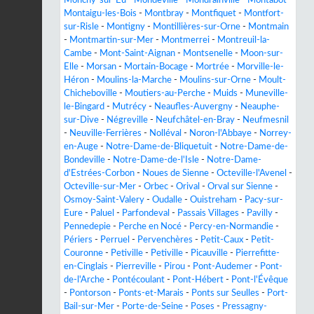
Monchy-sur-Eu
-
Mondeville
-
Mondrainville
-
Montabot
-
Montaigu-les-Bois
-
Montbray
-
Montfiquet
-
Montfort-
sur-Risle
-
Montigny
-
Montillières-sur-Orne
-
Montmain
-
Montmartin-sur-Mer
-
Montmerrei
-
Montreuil-la-
Cambe
-
Mont-Saint-Aignan
-
Montsenelle
-
Moon-sur-
Elle
-
Morsan
-
Mortain-Bocage
-
Mortrée
-
Morville-le-
Héron
-
Moulins-la-Marche
-
Moulins-sur-Orne
-
Moult-
Chicheboville
-
Moutiers-au-Perche
-
Muids
-
Muneville-
le-Bingard
-
Mutrécy
-
Neaufles-Auvergny
-
Neauphe-
sur-Dive
-
Négreville
-
Neufchâtel-en-Bray
-
Neufmesnil
-
Neuville-Ferrières
-
Nolléval
-
Noron-l'Abbaye
-
Norrey-
en-Auge
-
Notre-Dame-de-Bliquetuit
-
Notre-Dame-de-
Bondeville
-
Notre-Dame-de-l'Isle
-
Notre-Dame-
d'Estrées-Corbon
-
Noues de Sienne
-
Octeville-l'Avenel
-
Octeville-sur-Mer
-
Orbec
-
Orival
-
Orval sur Sienne
-
Osmoy-Saint-Valery
-
Oudalle
-
Ouistreham
-
Pacy-sur-
Eure
-
Paluel
-
Parfondeval
-
Passais Villages
-
Pavilly
-
Pennedepie
-
Perche en Nocé
-
Percy-en-Normandie
-
Périers
-
Perruel
-
Pervenchères
-
Petit-Caux
-
Petit-
Couronne
-
Petiville
-
Petiville
-
Picauville
-
Pierrefitte-
en-Cinglais
-
Pierreville
-
Pirou
-
Pont-Audemer
-
Pont-
de-l'Arche
-
Pontécoulant
-
Pont-Hébert
-
Pont-l'Évêque
-
Pontorson
-
Ponts-et-Marais
-
Ponts sur Seulles
-
Port-
Bail-sur-Mer
-
Porte-de-Seine
-
Poses
-
Pressagny-