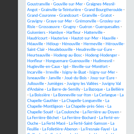
Goustranville
-
Gouville-sur-Mer
-
Graignes-Mesnil-
Angot
-
Grainville-la-Teinturière
-
Grand Bourgtheroulde
-
Grand-Couronne
-
Grandcourt
-
Granville
-
Gratot
-
Gravigny
-
Graye-sur-Mer
-
Grémonville
-
Grosley-sur-
Risle
-
Grossœuvre
-
Grugny
-
Guéron
-
Guerquesalles
-
Guiseniers
-
Hambye
-
Harfleur
-
Hattenville
-
Haudricourt
-
Hauterive
-
Hautot-sur-Mer
-
Hauville
-
Héauville
-
Héloup
-
Hénouville
-
Hermeville
-
Hérouville-
Saint-Clair
-
Heudebouville
-
Heudreville-sur-Eure
-
Heurteauville
-
Hodeng-au-Bosc
-
Hodeng-Hodenger
-
Honfleur
-
Honguemare-Guenouville
-
Hudimesnil
-
Hugleville-en-Caux
-
Igé
-
Illeville-sur-Montfort
-
Incarville
-
Irreville
-
Isigny-le-Buat
-
Isigny-sur-Mer
-
Isneauville
-
Janville
-
Joué-du-Bois
-
Jouy-sur-Eure
-
Jullouville
-
Jumièges
-
Juvigny les Vallées
-
Juvigny Val
d'Andaine
-
La Barre-de-Semilly
-
La Bazoque
-
La Bellière
-
La Boissière
-
La Bonneville-sur-Iton
-
La Cerlangue
-
La
Chapelle-Gauthier
-
La Chapelle-Longueville
-
La
Chapelle-Montligeon
-
La Chapelle-près-Sées
-
La
Chapelle-Souëf
-
La Coulonche
-
La Ferrière-au-Doyen
-
La Ferrière-Béchet
-
La Ferrière-Bochard
-
La Ferté-en-
Ouche
-
La Ferté Macé
-
La Ferté-Saint-Samson
-
La
Feuillie
-
La Folletière-Abenon
-
La Fresnaie-Fayel
-
La