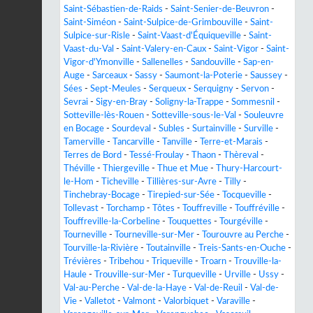
Saint-Sébastien-de-Raids
-
Saint-Senier-de-Beuvron
-
Saint-Siméon
-
Saint-Sulpice-de-Grimbouville
-
Saint-
Sulpice-sur-Risle
-
Saint-Vaast-d'Équiqueville
-
Saint-
Vaast-du-Val
-
Saint-Valery-en-Caux
-
Saint-Vigor
-
Saint-
Vigor-d'Ymonville
-
Sallenelles
-
Sandouville
-
Sap-en-
Auge
-
Sarceaux
-
Sassy
-
Saumont-la-Poterie
-
Saussey
-
Sées
-
Sept-Meules
-
Serqueux
-
Serquigny
-
Servon
-
Sevrai
-
Sigy-en-Bray
-
Soligny-la-Trappe
-
Sommesnil
-
Sotteville-lès-Rouen
-
Sotteville-sous-le-Val
-
Souleuvre
en Bocage
-
Sourdeval
-
Subles
-
Surtainville
-
Surville
-
Tamerville
-
Tancarville
-
Tanville
-
Terre-et-Marais
-
Terres de Bord
-
Tessé-Froulay
-
Thaon
-
Thèreval
-
Théville
-
Thiergeville
-
Thue et Mue
-
Thury-Harcourt-
le-Hom
-
Ticheville
-
Tillières-sur-Avre
-
Tilly
-
Tinchebray-Bocage
-
Tirepied-sur-Sée
-
Tocqueville
-
Tollevast
-
Torchamp
-
Tôtes
-
Touffreville
-
Touffréville
-
Touffreville-la-Corbeline
-
Touquettes
-
Tourgéville
-
Tourneville
-
Tourneville-sur-Mer
-
Tourouvre au Perche
-
Tourville-la-Rivière
-
Toutainville
-
Treis-Sants-en-Ouche
-
Trévières
-
Tribehou
-
Triqueville
-
Troarn
-
Trouville-la-
Haule
-
Trouville-sur-Mer
-
Turqueville
-
Urville
-
Ussy
-
Val-au-Perche
-
Val-de-la-Haye
-
Val-de-Reuil
-
Val-de-
Vie
-
Valletot
-
Valmont
-
Valorbiquet
-
Varaville
-