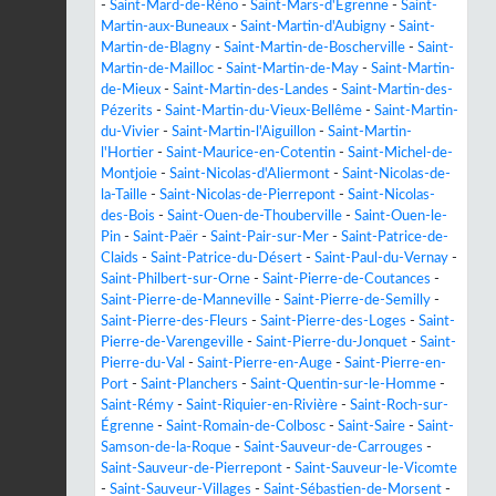
-
Saint-Mard-de-Réno
-
Saint-Mars-d'Égrenne
-
Saint-
Martin-aux-Buneaux
-
Saint-Martin-d'Aubigny
-
Saint-
Martin-de-Blagny
-
Saint-Martin-de-Boscherville
-
Saint-
Martin-de-Mailloc
-
Saint-Martin-de-May
-
Saint-Martin-
de-Mieux
-
Saint-Martin-des-Landes
-
Saint-Martin-des-
Pézerits
-
Saint-Martin-du-Vieux-Bellême
-
Saint-Martin-
du-Vivier
-
Saint-Martin-l'Aiguillon
-
Saint-Martin-
l'Hortier
-
Saint-Maurice-en-Cotentin
-
Saint-Michel-de-
Montjoie
-
Saint-Nicolas-d'Aliermont
-
Saint-Nicolas-de-
la-Taille
-
Saint-Nicolas-de-Pierrepont
-
Saint-Nicolas-
des-Bois
-
Saint-Ouen-de-Thouberville
-
Saint-Ouen-le-
Pin
-
Saint-Paër
-
Saint-Pair-sur-Mer
-
Saint-Patrice-de-
Claids
-
Saint-Patrice-du-Désert
-
Saint-Paul-du-Vernay
-
Saint-Philbert-sur-Orne
-
Saint-Pierre-de-Coutances
-
Saint-Pierre-de-Manneville
-
Saint-Pierre-de-Semilly
-
Saint-Pierre-des-Fleurs
-
Saint-Pierre-des-Loges
-
Saint-
Pierre-de-Varengeville
-
Saint-Pierre-du-Jonquet
-
Saint-
Pierre-du-Val
-
Saint-Pierre-en-Auge
-
Saint-Pierre-en-
Port
-
Saint-Planchers
-
Saint-Quentin-sur-le-Homme
-
Saint-Rémy
-
Saint-Riquier-en-Rivière
-
Saint-Roch-sur-
Égrenne
-
Saint-Romain-de-Colbosc
-
Saint-Saire
-
Saint-
Samson-de-la-Roque
-
Saint-Sauveur-de-Carrouges
-
Saint-Sauveur-de-Pierrepont
-
Saint-Sauveur-le-Vicomte
-
Saint-Sauveur-Villages
-
Saint-Sébastien-de-Morsent
-