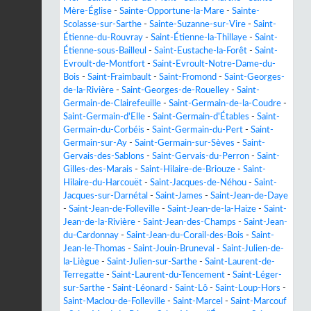
Mère-Église
-
Sainte-Opportune-la-Mare
-
Sainte-
Scolasse-sur-Sarthe
-
Sainte-Suzanne-sur-Vire
-
Saint-
Étienne-du-Rouvray
-
Saint-Étienne-la-Thillaye
-
Saint-
Étienne-sous-Bailleul
-
Saint-Eustache-la-Forêt
-
Saint-
Evroult-de-Montfort
-
Saint-Evroult-Notre-Dame-du-
Bois
-
Saint-Fraimbault
-
Saint-Fromond
-
Saint-Georges-
de-la-Rivière
-
Saint-Georges-de-Rouelley
-
Saint-
Germain-de-Clairefeuille
-
Saint-Germain-de-la-Coudre
-
Saint-Germain-d'Elle
-
Saint-Germain-d'Étables
-
Saint-
Germain-du-Corbéis
-
Saint-Germain-du-Pert
-
Saint-
Germain-sur-Ay
-
Saint-Germain-sur-Sèves
-
Saint-
Gervais-des-Sablons
-
Saint-Gervais-du-Perron
-
Saint-
Gilles-des-Marais
-
Saint-Hilaire-de-Briouze
-
Saint-
Hilaire-du-Harcouët
-
Saint-Jacques-de-Néhou
-
Saint-
Jacques-sur-Darnétal
-
Saint-James
-
Saint-Jean-de-Daye
-
Saint-Jean-de-Folleville
-
Saint-Jean-de-la-Haize
-
Saint-
Jean-de-la-Rivière
-
Saint-Jean-des-Champs
-
Saint-Jean-
du-Cardonnay
-
Saint-Jean-du-Corail-des-Bois
-
Saint-
Jean-le-Thomas
-
Saint-Jouin-Bruneval
-
Saint-Julien-de-
la-Liègue
-
Saint-Julien-sur-Sarthe
-
Saint-Laurent-de-
Terregatte
-
Saint-Laurent-du-Tencement
-
Saint-Léger-
sur-Sarthe
-
Saint-Léonard
-
Saint-Lô
-
Saint-Loup-Hors
-
Saint-Maclou-de-Folleville
-
Saint-Marcel
-
Saint-Marcouf