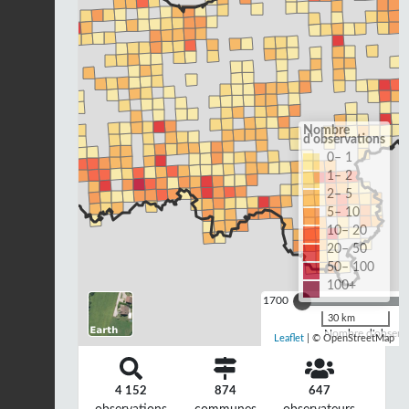
Nombre
d'observations
0– 1
1– 2
2– 5
5– 10
10– 20
20– 50
50– 100
100+
1700
30 km
Nombre d'observa
Leaflet
| © OpenStreetMap
4 152
874
647