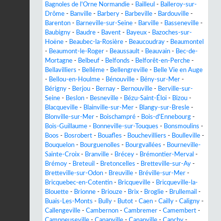
Bagnoles de l'Orne Normandie
-
Bailleul
-
Balleroy-sur-
Drôme
-
Banville
-
Barbery
-
Barbeville
-
Bardouville
-
Barenton
-
Barneville-sur-Seine
-
Barville
-
Basseneville
-
Baubigny
-
Baudre
-
Bavent
-
Bayeux
-
Bazoches-sur-
Hoëne
-
Beaubec-la-Rosière
-
Beaucoudray
-
Beaumontel
-
Beaumont-le-Roger
-
Beaussault
-
Beauvain
-
Bec-de-
Mortagne
-
Belbeuf
-
Belfonds
-
Belforêt-en-Perche
-
Bellavilliers
-
Bellême
-
Bellengreville
-
Belle Vie en Auge
-
Bellou-en-Houlme
-
Bénouville
-
Bény-sur-Mer
-
Bérigny
-
Berjou
-
Bernay
-
Bernouville
-
Berville-sur-
Seine
-
Beslon
-
Besneville
-
Bézu-Saint-Éloi
-
Bizou
-
Blacqueville
-
Blainville-sur-Mer
-
Blangy-sur-Bresle
-
Blonville-sur-Mer
-
Boischampré
-
Bois-d'Ennebourg
-
Bois-Guillaume
-
Bonneville-sur-Touques
-
Bonsmoulins
-
Boos
-
Bosrobert
-
Bouafles
-
Bouchevilliers
-
Boulleville
-
Bouquelon
-
Bourguenolles
-
Bourgvallées
-
Bourneville-
Sainte-Croix
-
Branville
-
Brécey
-
Brémontier-Merval
-
Brémoy
-
Breteuil
-
Bretoncelles
-
Bretteville-sur-Ay
-
Bretteville-sur-Odon
-
Breuville
-
Bréville-sur-Mer
-
Bricquebec-en-Cotentin
-
Bricqueville
-
Bricqueville-la-
Blouette
-
Brionne
-
Briouze
-
Brix
-
Broglie
-
Brullemail
-
Buais-Les-Monts
-
Bully
-
Butot
-
Caen
-
Cailly
-
Caligny
-
Callengeville
-
Cambernon
-
Cambremer
-
Camembert
-
Campneuseville
-
Canapville
-
Canapville
-
Canchy
-