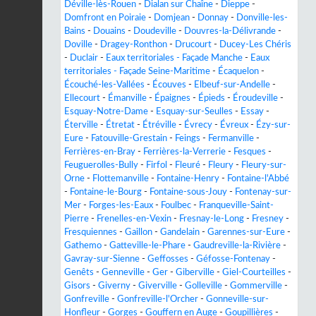
Déville-lès-Rouen
-
Dialan sur Chaîne
-
Dieppe
-
Domfront en Poiraie
-
Domjean
-
Donnay
-
Donville-les-
Bains
-
Douains
-
Doudeville
-
Douvres-la-Délivrande
-
Doville
-
Dragey-Ronthon
-
Drucourt
-
Ducey-Les Chéris
-
Duclair
-
Eaux territoriales - Façade Manche
-
Eaux
territoriales - Façade Seine-Maritime
-
Écaquelon
-
Écouché-les-Vallées
-
Écouves
-
Elbeuf-sur-Andelle
-
Ellecourt
-
Émanville
-
Épaignes
-
Épieds
-
Éroudeville
-
Esquay-Notre-Dame
-
Esquay-sur-Seulles
-
Essay
-
Éterville
-
Étretat
-
Étréville
-
Évrecy
-
Évreux
-
Ézy-sur-
Eure
-
Fatouville-Grestain
-
Feings
-
Fermanville
-
Ferrières-en-Bray
-
Ferrières-la-Verrerie
-
Fesques
-
Feuguerolles-Bully
-
Firfol
-
Fleuré
-
Fleury
-
Fleury-sur-
Orne
-
Flottemanville
-
Fontaine-Henry
-
Fontaine-l'Abbé
-
Fontaine-le-Bourg
-
Fontaine-sous-Jouy
-
Fontenay-sur-
Mer
-
Forges-les-Eaux
-
Foulbec
-
Franqueville-Saint-
Pierre
-
Frenelles-en-Vexin
-
Fresnay-le-Long
-
Fresney
-
Fresquiennes
-
Gaillon
-
Gandelain
-
Garennes-sur-Eure
-
Gathemo
-
Gatteville-le-Phare
-
Gaudreville-la-Rivière
-
Gavray-sur-Sienne
-
Geffosses
-
Géfosse-Fontenay
-
Genêts
-
Genneville
-
Ger
-
Giberville
-
Giel-Courteilles
-
Gisors
-
Giverny
-
Giverville
-
Golleville
-
Gommerville
-
Gonfreville
-
Gonfreville-l'Orcher
-
Gonneville-sur-
Honfleur
-
Gorges
-
Gouffern en Auge
-
Goupillières
-