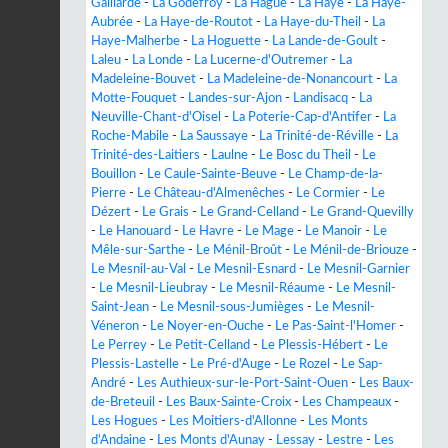
Gaillarde
-
La Godefroy
-
La Hague
-
La Haye
-
La Haye-
Aubrée
-
La Haye-de-Routot
-
La Haye-du-Theil
-
La
Haye-Malherbe
-
La Hoguette
-
La Lande-de-Goult
-
Laleu
-
La Londe
-
La Lucerne-d'Outremer
-
La
Madeleine-Bouvet
-
La Madeleine-de-Nonancourt
-
La
Motte-Fouquet
-
Landes-sur-Ajon
-
Landisacq
-
La
Neuville-Chant-d'Oisel
-
La Poterie-Cap-d'Antifer
-
La
Roche-Mabile
-
La Saussaye
-
La Trinité-de-Réville
-
La
Trinité-des-Laitiers
-
Laulne
-
Le Bosc du Theil
-
Le
Bouillon
-
Le Caule-Sainte-Beuve
-
Le Champ-de-la-
Pierre
-
Le Château-d'Almenêches
-
Le Cormier
-
Le
Dézert
-
Le Grais
-
Le Grand-Celland
-
Le Grand-Quevilly
-
Le Hanouard
-
Le Havre
-
Le Mage
-
Le Manoir
-
Le
Mêle-sur-Sarthe
-
Le Ménil-Broût
-
Le Ménil-de-Briouze
-
Le Mesnil-au-Val
-
Le Mesnil-Esnard
-
Le Mesnil-Garnier
-
Le Mesnil-Lieubray
-
Le Mesnil-Réaume
-
Le Mesnil-
Saint-Jean
-
Le Mesnil-sous-Jumièges
-
Le Mesnil-
Véneron
-
Le Noyer-en-Ouche
-
Le Pas-Saint-l'Homer
-
Le Perrey
-
Le Petit-Celland
-
Le Plessis-Hébert
-
Le
Plessis-Lastelle
-
Le Pré-d'Auge
-
Le Rozel
-
Le Sap-
André
-
Les Authieux-sur-le-Port-Saint-Ouen
-
Les Baux-
de-Breteuil
-
Les Baux-Sainte-Croix
-
Les Champeaux
-
Les Hogues
-
Les Moitiers-d'Allonne
-
Les Monts
d'Andaine
-
Les Monts d'Aunay
-
Lessay
-
Lestre
-
Les