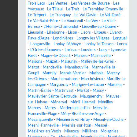
Trois Lacs
-
Les Ventes
-
Les Ventes-de-Bourse
-
Les
Yveteaux
-
Le Tilleul
-
Le Trait
-
Le Tremblay-Omonville
-
Le Tréport
-
Le Tronquay
-
Le Val-David
-
Le Val-Doré
-
Le Val-Saint-Père
-
Le Vaudreuil
-
Le Vey
-
Le Vieil-
Évreux
-
L'Hôme-Chamondot
-
Liesville-sur-Douve
-
Lieusaint
-
Lillebonne
-
Lison
-
Lisors
-
Litteau
-
Livarot-
Pays-d'Auge
-
Londinières
-
Longny les Villages
-
Longueil
-
Longueville
-
Lonlay-l'Abbaye
-
Lonlay-le-Tesson
-
Lonrai
-
L'Orée-d'Écouves
-
Lorleau
-
Louviers
-
Lucy
-
Lyons-la-
Forêt
-
Magny-le-Désert
-
Mahéru
-
Mainneville
-
Maisons
-
Maizet
-
Malaunay
-
Malleville-les-Grès
-
Maltot
-
Mandeville
-
Manéhouville
-
Manneville-la-
Goupil
-
Mantilly
-
Marais-Vernier
-
Marbois
-
Marcey-
les-Grèves
-
Marchemaisons
-
Marchésieux
-
Marcilly-la-
Campagne
-
Margueray
-
Marigny-Le-Lozon
-
Marolles
-
Martin-Église
-
Martinvast
-
Martot
-
Massy
-
Maulévrier-Sainte-Gertrude
-
Mauquenchy
-
Mauves-
sur-Huisne
-
Ménerval
-
Ménil-Hermei
-
Ménilles
-
Mercey
-
Merey
-
Merlerault-le-Pin
-
Merville-
Franceville-Plage
-
Méry-Bissières-en-Auge
-
Mésangueville
-
Mesnières-en-Bray
-
Mesnil-en-Ouche
-
Mesnil-Panneville
-
Mesnils-sur-Iton
-
Messei
-
Mézières-en-Vexin
-
Mieuxcé
-
Millières
-
Molagnies
-