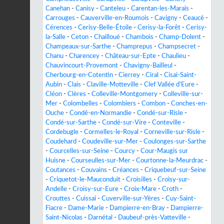
Canehan
-
Canisy
-
Canteleu
-
Carentan-les-Marais
-
Carrouges
-
Cauverville-en-Roumois
-
Cavigny
-
Ceaucé
-
Cérences
-
Cerisy-Belle-Étoile
-
Cerisy-la-Forêt
-
Cerisy-
la-Salle
-
Ceton
-
Chailloué
-
Chambois
-
Champ-Dolent
-
Champeaux-sur-Sarthe
-
Champrepus
-
Champsecret
-
Chanu
-
Charencey
-
Château-sur-Epte
-
Chaulieu
-
Chauvincourt-Provemont
-
Chavigny-Bailleul
-
Cherbourg-en-Cotentin
-
Cierrey
-
Ciral
-
Cisai-Saint-
Aubin
-
Clais
-
Claville-Motteville
-
Clef Vallée d'Eure
-
Cléon
-
Clères
-
Colleville-Montgomery
-
Colleville-sur-
Mer
-
Colombelles
-
Colombiers
-
Combon
-
Conches-en-
Ouche
-
Condé-en-Normandie
-
Condé-sur-Risle
-
Condé-sur-Sarthe
-
Condé-sur-Vire
-
Conteville
-
Cordebugle
-
Cormelles-le-Royal
-
Corneville-sur-Risle
-
Coudehard
-
Coudeville-sur-Mer
-
Coulonges-sur-Sarthe
-
Courcelles-sur-Seine
-
Courcy
-
Cour-Maugis sur
Huisne
-
Courseulles-sur-Mer
-
Courtonne-la-Meurdrac
-
Coutances
-
Couvains
-
Créances
-
Criquebeuf-sur-Seine
-
Criquetot-le-Mauconduit
-
Croisilles
-
Croisy-sur-
Andelle
-
Croisy-sur-Eure
-
Croix-Mare
-
Croth
-
Crouttes
-
Cuissai
-
Cuverville-sur-Yères
-
Cuy-Saint-
Fiacre
-
Dame-Marie
-
Dampierre-en-Bray
-
Dampierre-
Saint-Nicolas
-
Darnétal
-
Daubeuf-près-Vatteville
-