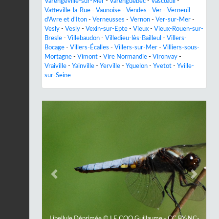
Varengeville-sur-Mer
-
Varenguebec
-
Vascœuil
-
Vatteville-la-Rue
-
Vaunoise
-
Vendes
-
Ver
-
Verneuil
d'Avre et d'Iton
-
Verneusses
-
Vernon
-
Ver-sur-Mer
-
Vesly
-
Vesly
-
Vexin-sur-Epte
-
Vieux
-
Vieux-Rouen-sur-
Bresle
-
Villebaudon
-
Villedieu-lès-Bailleul
-
Villers-
Bocage
-
Villers-Écalles
-
Villers-sur-Mer
-
Villiers-sous-
Mortagne
-
Vimont
-
Vire Normandie
-
Vironvay
-
Vraiville
-
Yainville
-
Yerville
-
Yquelon
-
Yvetot
-
Yville-
sur-Seine
Previous
Next
Libellule Déprimée © LE COQ Guillaume - CC BY-NC-