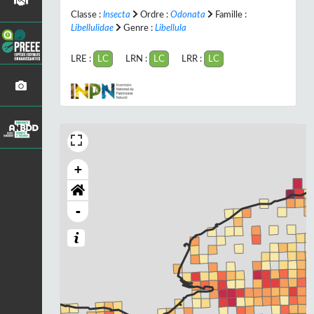
Classe :
Insecta
Ordre :
Odonata
Famille :
Libellulidae
Genre :
Libellula
LRE :
LC
LRN :
LC
LRR :
LC
+
-