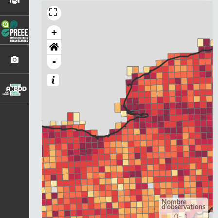
+
-
Nombre
d'observations
0– 1