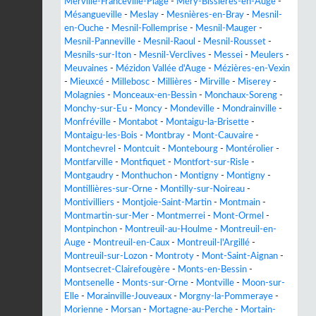
Merville-Franceville-Plage
-
Méry-Bissières-en-Auge
-
Mésangueville
-
Meslay
-
Mesnières-en-Bray
-
Mesnil-
en-Ouche
-
Mesnil-Follemprise
-
Mesnil-Mauger
-
Mesnil-Panneville
-
Mesnil-Raoul
-
Mesnil-Rousset
-
Mesnils-sur-Iton
-
Mesnil-Verclives
-
Messei
-
Meulers
-
Meuvaines
-
Mézidon Vallée d'Auge
-
Mézières-en-Vexin
-
Mieuxcé
-
Millebosc
-
Millières
-
Mirville
-
Miserey
-
Molagnies
-
Monceaux-en-Bessin
-
Monchaux-Soreng
-
Monchy-sur-Eu
-
Moncy
-
Mondeville
-
Mondrainville
-
Monfréville
-
Montabot
-
Montaigu-la-Brisette
-
Montaigu-les-Bois
-
Montbray
-
Mont-Cauvaire
-
Montchevrel
-
Montcuit
-
Montebourg
-
Montérolier
-
Montfarville
-
Montfiquet
-
Montfort-sur-Risle
-
Montgaudry
-
Monthuchon
-
Montigny
-
Montigny
-
Montillières-sur-Orne
-
Montilly-sur-Noireau
-
Montivilliers
-
Montjoie-Saint-Martin
-
Montmain
-
Montmartin-sur-Mer
-
Montmerrei
-
Mont-Ormel
-
Montpinchon
-
Montreuil-au-Houlme
-
Montreuil-en-
Auge
-
Montreuil-en-Caux
-
Montreuil-l'Argillé
-
Montreuil-sur-Lozon
-
Montroty
-
Mont-Saint-Aignan
-
Montsecret-Clairefougère
-
Monts-en-Bessin
-
Montsenelle
-
Monts-sur-Orne
-
Montville
-
Moon-sur-
Elle
-
Morainville-Jouveaux
-
Morgny-la-Pommeraye
-
Morienne
-
Morsan
-
Mortagne-au-Perche
-
Mortain-