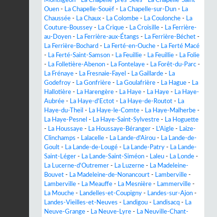
Montligeon
-
La Chapelle-près-Sées
-
La Chapelle-Saint-
Ouen
-
La Chapelle-Souëf
-
La Chapelle-sur-Dun
-
La
Chaussée
-
La Chaux
-
La Colombe
-
La Coulonche
-
La
Couture-Boussey
-
La Crique
-
La Croisille
-
La Ferrière-
au-Doyen
-
La Ferrière-aux-Étangs
-
La Ferrière-Béchet
-
La Ferrière-Bochard
-
La Ferté-en-Ouche
-
La Ferté Macé
-
La Ferté-Saint-Samson
-
La Feuillie
-
La Feuillie
-
La Folie
-
La Folletière-Abenon
-
La Fontelaye
-
La Forêt-du-Parc
-
La Frénaye
-
La Fresnaie-Fayel
-
La Gaillarde
-
La
Godefroy
-
La Gonfrière
-
La Goulafrière
-
La Hague
-
La
Hallotière
-
La Harengère
-
La Haye
-
La Haye
-
La Haye-
Aubrée
-
La Haye-d'Ectot
-
La Haye-de-Routot
-
La
Haye-du-Theil
-
La Haye-le-Comte
-
La Haye-Malherbe
-
La Haye-Pesnel
-
La Haye-Saint-Sylvestre
-
La Hoguette
-
La Houssaye
-
La Houssaye-Béranger
-
L'Aigle
-
Laize-
Clinchamps
-
Lalacelle
-
La Lande-d'Airou
-
La Lande-de-
Goult
-
La Lande-de-Lougé
-
La Lande-Patry
-
La Lande-
Saint-Léger
-
La Lande-Saint-Siméon
-
Laleu
-
La Londe
-
La Lucerne-d'Outremer
-
La Luzerne
-
La Madeleine-
Bouvet
-
La Madeleine-de-Nonancourt
-
Lamberville
-
Lamberville
-
La Meauffe
-
La Mesnière
-
Lammerville
-
La Mouche
-
Landelles-et-Coupigny
-
Landes-sur-Ajon
-
Landes-Vieilles-et-Neuves
-
Landigou
-
Landisacq
-
La
Neuve-Grange
-
La Neuve-Lyre
-
La Neuville-Chant-