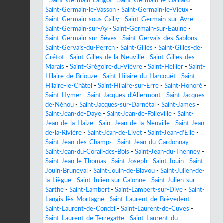
-
Saint-Germain-Langot
-
Saint-Germain-le-Gaillard
-
Saint-Germain-le-Vasson
-
Saint-Germain-le-Vieux
-
Saint-Germain-sous-Cailly
-
Saint-Germain-sur-Avre
-
Saint-Germain-sur-Ay
-
Saint-Germain-sur-Eaulne
-
Saint-Germain-sur-Sèves
-
Saint-Gervais-des-Sablons
-
Saint-Gervais-du-Perron
-
Saint-Gilles
-
Saint-Gilles-de-
Crétot
-
Saint-Gilles-de-la-Neuville
-
Saint-Gilles-des-
Marais
-
Saint-Grégoire-du-Vièvre
-
Saint-Hellier
-
Saint-
Hilaire-de-Briouze
-
Saint-Hilaire-du-Harcouët
-
Saint-
Hilaire-le-Châtel
-
Saint-Hilaire-sur-Erre
-
Saint-Honoré
-
Saint-Hymer
-
Saint-Jacques-d'Aliermont
-
Saint-Jacques-
de-Néhou
-
Saint-Jacques-sur-Darnétal
-
Saint-James
-
Saint-Jean-de-Daye
-
Saint-Jean-de-Folleville
-
Saint-
Jean-de-la-Haize
-
Saint-Jean-de-la-Neuville
-
Saint-Jean-
de-la-Rivière
-
Saint-Jean-de-Livet
-
Saint-Jean-d'Elle
-
Saint-Jean-des-Champs
-
Saint-Jean-du-Cardonnay
-
Saint-Jean-du-Corail-des-Bois
-
Saint-Jean-du-Thenney
-
Saint-Jean-le-Thomas
-
Saint-Joseph
-
Saint-Jouin
-
Saint-
Jouin-Bruneval
-
Saint-Jouin-de-Blavou
-
Saint-Julien-de-
la-Liègue
-
Saint-Julien-sur-Calonne
-
Saint-Julien-sur-
Sarthe
-
Saint-Lambert
-
Saint-Lambert-sur-Dive
-
Saint-
Langis-lès-Mortagne
-
Saint-Laurent-de-Brèvedent
-
Saint-Laurent-de-Condel
-
Saint-Laurent-de-Cuves
-
Saint-Laurent-de-Terregatte
-
Saint-Laurent-du-