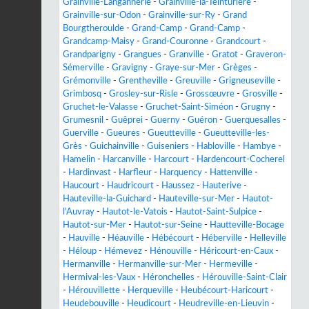
Grainville-Langannerie
-
Grainville-la-Teinturière
-
Grainville-sur-Odon
-
Grainville-sur-Ry
-
Grand
Bourgtheroulde
-
Grand-Camp
-
Grand-Camp
-
Grandcamp-Maisy
-
Grand-Couronne
-
Grandcourt
-
Grandparigny
-
Grangues
-
Granville
-
Gratot
-
Graveron-
Sémerville
-
Gravigny
-
Graye-sur-Mer
-
Grèges
-
Grémonville
-
Grentheville
-
Greuville
-
Grigneuseville
-
Grimbosq
-
Grosley-sur-Risle
-
Grossœuvre
-
Grosville
-
Gruchet-le-Valasse
-
Gruchet-Saint-Siméon
-
Grugny
-
Grumesnil
-
Guêprei
-
Guerny
-
Guéron
-
Guerquesalles
-
Guerville
-
Gueures
-
Gueutteville
-
Gueutteville-les-
Grès
-
Guichainville
-
Guiseniers
-
Habloville
-
Hambye
-
Hamelin
-
Harcanville
-
Harcourt
-
Hardencourt-Cocherel
-
Hardinvast
-
Harfleur
-
Harquency
-
Hattenville
-
Haucourt
-
Haudricourt
-
Haussez
-
Hauterive
-
Hauteville-la-Guichard
-
Hauteville-sur-Mer
-
Hautot-
l'Auvray
-
Hautot-le-Vatois
-
Hautot-Saint-Sulpice
-
Hautot-sur-Mer
-
Hautot-sur-Seine
-
Hautteville-Bocage
-
Hauville
-
Héauville
-
Hébécourt
-
Héberville
-
Helleville
-
Héloup
-
Hémevez
-
Hénouville
-
Héricourt-en-Caux
-
Hermanville
-
Hermanville-sur-Mer
-
Hermeville
-
Hermival-les-Vaux
-
Héronchelles
-
Hérouville-Saint-Clair
-
Hérouvillette
-
Herqueville
-
Heubécourt-Haricourt
-
Heudebouville
-
Heudicourt
-
Heudreville-en-Lieuvin
-