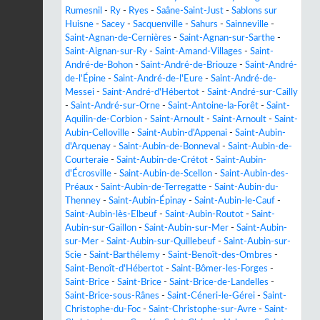
Rumesnil
-
Ry
-
Ryes
-
Saâne-Saint-Just
-
Sablons sur
Huisne
-
Sacey
-
Sacquenville
-
Sahurs
-
Sainneville
-
Saint-Agnan-de-Cernières
-
Saint-Agnan-sur-Sarthe
-
Saint-Aignan-sur-Ry
-
Saint-Amand-Villages
-
Saint-
André-de-Bohon
-
Saint-André-de-Briouze
-
Saint-André-
de-l'Épine
-
Saint-André-de-l'Eure
-
Saint-André-de-
Messei
-
Saint-André-d'Hébertot
-
Saint-André-sur-Cailly
-
Saint-André-sur-Orne
-
Saint-Antoine-la-Forêt
-
Saint-
Aquilin-de-Corbion
-
Saint-Arnoult
-
Saint-Arnoult
-
Saint-
Aubin-Celloville
-
Saint-Aubin-d'Appenai
-
Saint-Aubin-
d'Arquenay
-
Saint-Aubin-de-Bonneval
-
Saint-Aubin-de-
Courteraie
-
Saint-Aubin-de-Crétot
-
Saint-Aubin-
d'Écrosville
-
Saint-Aubin-de-Scellon
-
Saint-Aubin-des-
Préaux
-
Saint-Aubin-de-Terregatte
-
Saint-Aubin-du-
Thenney
-
Saint-Aubin-Épinay
-
Saint-Aubin-le-Cauf
-
Saint-Aubin-lès-Elbeuf
-
Saint-Aubin-Routot
-
Saint-
Aubin-sur-Gaillon
-
Saint-Aubin-sur-Mer
-
Saint-Aubin-
sur-Mer
-
Saint-Aubin-sur-Quillebeuf
-
Saint-Aubin-sur-
Scie
-
Saint-Barthélemy
-
Saint-Benoît-des-Ombres
-
Saint-Benoît-d'Hébertot
-
Saint-Bômer-les-Forges
-
Saint-Brice
-
Saint-Brice
-
Saint-Brice-de-Landelles
-
Saint-Brice-sous-Rânes
-
Saint-Céneri-le-Gérei
-
Saint-
Christophe-du-Foc
-
Saint-Christophe-sur-Avre
-
Saint-