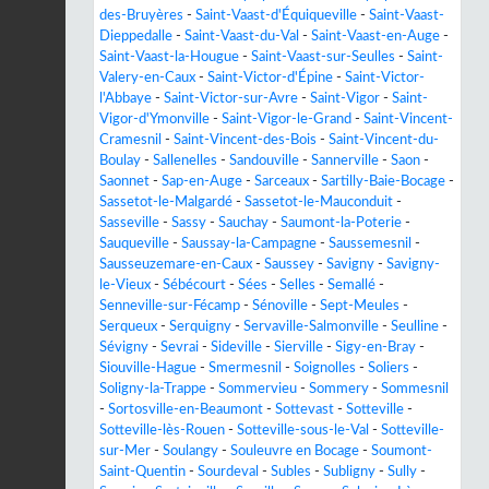
des-Bruyères
-
Saint-Vaast-d'Équiqueville
-
Saint-Vaast-
Dieppedalle
-
Saint-Vaast-du-Val
-
Saint-Vaast-en-Auge
-
Saint-Vaast-la-Hougue
-
Saint-Vaast-sur-Seulles
-
Saint-
Valery-en-Caux
-
Saint-Victor-d'Épine
-
Saint-Victor-
l'Abbaye
-
Saint-Victor-sur-Avre
-
Saint-Vigor
-
Saint-
Vigor-d'Ymonville
-
Saint-Vigor-le-Grand
-
Saint-Vincent-
Cramesnil
-
Saint-Vincent-des-Bois
-
Saint-Vincent-du-
Boulay
-
Sallenelles
-
Sandouville
-
Sannerville
-
Saon
-
Saonnet
-
Sap-en-Auge
-
Sarceaux
-
Sartilly-Baie-Bocage
-
Sassetot-le-Malgardé
-
Sassetot-le-Mauconduit
-
Sasseville
-
Sassy
-
Sauchay
-
Saumont-la-Poterie
-
Sauqueville
-
Saussay-la-Campagne
-
Saussemesnil
-
Sausseuzemare-en-Caux
-
Saussey
-
Savigny
-
Savigny-
le-Vieux
-
Sébécourt
-
Sées
-
Selles
-
Semallé
-
Senneville-sur-Fécamp
-
Sénoville
-
Sept-Meules
-
Serqueux
-
Serquigny
-
Servaville-Salmonville
-
Seulline
-
Sévigny
-
Sevrai
-
Sideville
-
Sierville
-
Sigy-en-Bray
-
Siouville-Hague
-
Smermesnil
-
Soignolles
-
Soliers
-
Soligny-la-Trappe
-
Sommervieu
-
Sommery
-
Sommesnil
-
Sortosville-en-Beaumont
-
Sottevast
-
Sotteville
-
Sotteville-lès-Rouen
-
Sotteville-sous-le-Val
-
Sotteville-
sur-Mer
-
Soulangy
-
Souleuvre en Bocage
-
Soumont-
Saint-Quentin
-
Sourdeval
-
Subles
-
Subligny
-
Sully
-