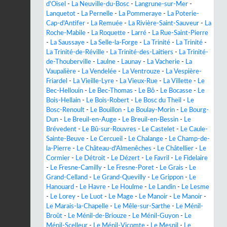
d'Oisel
-
La Neuville-du-Bosc
-
Langrune-sur-Mer
-
Lanquetot
-
La Pernelle
-
La Pommeraye
-
La Poterie-
Cap-d'Antifer
-
La Remuée
-
La Rivière-Saint-Sauveur
-
La
Roche-Mabile
-
La Roquette
-
Larré
-
La Rue-Saint-Pierre
-
La Saussaye
-
La Selle-la-Forge
-
La Trinité
-
La Trinité
-
La Trinité-de-Réville
-
La Trinité-des-Laitiers
-
La Trinité-
de-Thouberville
-
Laulne
-
Launay
-
La Vacherie
-
La
Vaupalière
-
La Vendelée
-
La Ventrouze
-
La Vespière-
Friardel
-
La Vieille-Lyre
-
La Vieux-Rue
-
La Villette
-
Le
Bec-Hellouin
-
Le Bec-Thomas
-
Le Bô
-
Le Bocasse
-
Le
Bois-Hellain
-
Le Bois-Robert
-
Le Bosc du Theil
-
Le
Bosc-Renoult
-
Le Bouillon
-
Le Boulay-Morin
-
Le Bourg-
Dun
-
Le Breuil-en-Auge
-
Le Breuil-en-Bessin
-
Le
Brévedent
-
Le Bû-sur-Rouvres
-
Le Castelet
-
Le Caule-
Sainte-Beuve
-
Le Cercueil
-
Le Chalange
-
Le Champ-de-
la-Pierre
-
Le Château-d'Almenêches
-
Le Châtellier
-
Le
Cormier
-
Le Détroit
-
Le Dézert
-
Le Favril
-
Le Fidelaire
-
Le Fresne-Camilly
-
Le Fresne-Poret
-
Le Grais
-
Le
Grand-Celland
-
Le Grand-Quevilly
-
Le Grippon
-
Le
Hanouard
-
Le Havre
-
Le Houlme
-
Le Landin
-
Le Lesme
-
Le Lorey
-
Le Luot
-
Le Mage
-
Le Manoir
-
Le Manoir
-
Le Marais-la-Chapelle
-
Le Mêle-sur-Sarthe
-
Le Ménil-
Broût
-
Le Ménil-de-Briouze
-
Le Ménil-Guyon
-
Le
Ménil-Scelleur
-
Le Ménil-Vicomte
-
Le Mesnil
-
Le