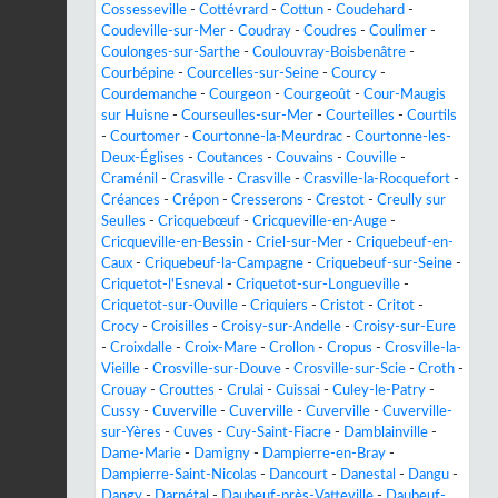
Cossesseville
-
Cottévrard
-
Cottun
-
Coudehard
-
Coudeville-sur-Mer
-
Coudray
-
Coudres
-
Coulimer
-
Coulonges-sur-Sarthe
-
Coulouvray-Boisbenâtre
-
Courbépine
-
Courcelles-sur-Seine
-
Courcy
-
Courdemanche
-
Courgeon
-
Courgeoût
-
Cour-Maugis
sur Huisne
-
Courseulles-sur-Mer
-
Courteilles
-
Courtils
-
Courtomer
-
Courtonne-la-Meurdrac
-
Courtonne-les-
Deux-Églises
-
Coutances
-
Couvains
-
Couville
-
Craménil
-
Crasville
-
Crasville
-
Crasville-la-Rocquefort
-
Créances
-
Crépon
-
Cresserons
-
Crestot
-
Creully sur
Seulles
-
Cricquebœuf
-
Cricqueville-en-Auge
-
Cricqueville-en-Bessin
-
Criel-sur-Mer
-
Criquebeuf-en-
Caux
-
Criquebeuf-la-Campagne
-
Criquebeuf-sur-Seine
-
Criquetot-l'Esneval
-
Criquetot-sur-Longueville
-
Criquetot-sur-Ouville
-
Criquiers
-
Cristot
-
Critot
-
Crocy
-
Croisilles
-
Croisy-sur-Andelle
-
Croisy-sur-Eure
-
Croixdalle
-
Croix-Mare
-
Crollon
-
Cropus
-
Crosville-la-
Vieille
-
Crosville-sur-Douve
-
Crosville-sur-Scie
-
Croth
-
Crouay
-
Crouttes
-
Crulai
-
Cuissai
-
Culey-le-Patry
-
Cussy
-
Cuverville
-
Cuverville
-
Cuverville
-
Cuverville-
sur-Yères
-
Cuves
-
Cuy-Saint-Fiacre
-
Damblainville
-
Dame-Marie
-
Damigny
-
Dampierre-en-Bray
-
Dampierre-Saint-Nicolas
-
Dancourt
-
Danestal
-
Dangu
-
Dangy
-
Darnétal
-
Daubeuf-près-Vatteville
-
Daubeuf-