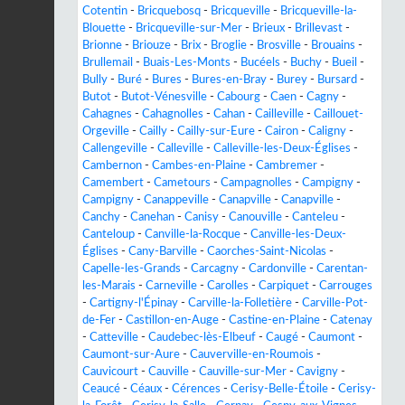
Cotentin
-
Bricquebosq
-
Bricqueville
-
Bricqueville-la-
Blouette
-
Bricqueville-sur-Mer
-
Brieux
-
Brillevast
-
Brionne
-
Briouze
-
Brix
-
Broglie
-
Brosville
-
Brouains
-
Brullemail
-
Buais-Les-Monts
-
Bucéels
-
Buchy
-
Bueil
-
Bully
-
Buré
-
Bures
-
Bures-en-Bray
-
Burey
-
Bursard
-
Butot
-
Butot-Vénesville
-
Cabourg
-
Caen
-
Cagny
-
Cahagnes
-
Cahagnolles
-
Cahan
-
Cailleville
-
Caillouet-
Orgeville
-
Cailly
-
Cailly-sur-Eure
-
Cairon
-
Caligny
-
Callengeville
-
Calleville
-
Calleville-les-Deux-Églises
-
Cambernon
-
Cambes-en-Plaine
-
Cambremer
-
Camembert
-
Cametours
-
Campagnolles
-
Campigny
-
Campigny
-
Canappeville
-
Canapville
-
Canapville
-
Canchy
-
Canehan
-
Canisy
-
Canouville
-
Canteleu
-
Canteloup
-
Canville-la-Rocque
-
Canville-les-Deux-
Églises
-
Cany-Barville
-
Caorches-Saint-Nicolas
-
Capelle-les-Grands
-
Carcagny
-
Cardonville
-
Carentan-
les-Marais
-
Carneville
-
Carolles
-
Carpiquet
-
Carrouges
-
Cartigny-l'Épinay
-
Carville-la-Folletière
-
Carville-Pot-
de-Fer
-
Castillon-en-Auge
-
Castine-en-Plaine
-
Catenay
-
Catteville
-
Caudebec-lès-Elbeuf
-
Caugé
-
Caumont
-
Caumont-sur-Aure
-
Cauverville-en-Roumois
-
Cauvicourt
-
Cauville
-
Cauville-sur-Mer
-
Cavigny
-
Ceaucé
-
Céaux
-
Cérences
-
Cerisy-Belle-Étoile
-
Cerisy-