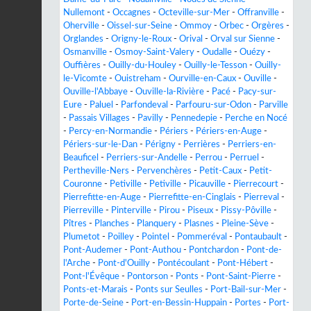
Nullemont
-
Occagnes
-
Octeville-sur-Mer
-
Offranville
-
Oherville
-
Oissel-sur-Seine
-
Ommoy
-
Orbec
-
Orgères
-
Orglandes
-
Origny-le-Roux
-
Orival
-
Orval sur Sienne
-
Osmanville
-
Osmoy-Saint-Valery
-
Oudalle
-
Ouézy
-
Ouffières
-
Ouilly-du-Houley
-
Ouilly-le-Tesson
-
Ouilly-
le-Vicomte
-
Ouistreham
-
Ourville-en-Caux
-
Ouville
-
Ouville-l'Abbaye
-
Ouville-la-Rivière
-
Pacé
-
Pacy-sur-
Eure
-
Paluel
-
Parfondeval
-
Parfouru-sur-Odon
-
Parville
-
Passais Villages
-
Pavilly
-
Pennedepie
-
Perche en Nocé
-
Percy-en-Normandie
-
Périers
-
Périers-en-Auge
-
Périers-sur-le-Dan
-
Périgny
-
Perrières
-
Perriers-en-
Beauficel
-
Perriers-sur-Andelle
-
Perrou
-
Perruel
-
Pertheville-Ners
-
Pervenchères
-
Petit-Caux
-
Petit-
Couronne
-
Petiville
-
Petiville
-
Picauville
-
Pierrecourt
-
Pierrefitte-en-Auge
-
Pierrefitte-en-Cinglais
-
Pierreval
-
Pierreville
-
Pinterville
-
Pirou
-
Piseux
-
Pissy-Pôville
-
Pîtres
-
Planches
-
Planquery
-
Plasnes
-
Pleine-Sève
-
Plumetot
-
Poilley
-
Pointel
-
Pommeréval
-
Pontaubault
-
Pont-Audemer
-
Pont-Authou
-
Pontchardon
-
Pont-de-
l'Arche
-
Pont-d'Ouilly
-
Pontécoulant
-
Pont-Hébert
-
Pont-l'Évêque
-
Pontorson
-
Ponts
-
Pont-Saint-Pierre
-
Ponts-et-Marais
-
Ponts sur Seulles
-
Port-Bail-sur-Mer
-
Porte-de-Seine
-
Port-en-Bessin-Huppain
-
Portes
-
Port-