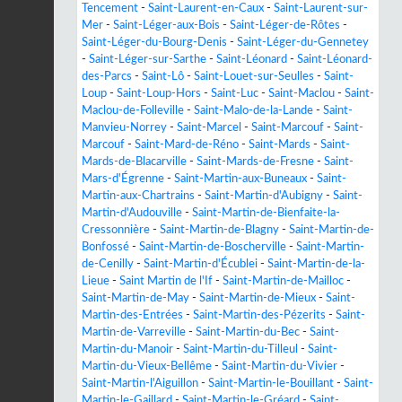
Tencement
-
Saint-Laurent-en-Caux
-
Saint-Laurent-sur-
Mer
-
Saint-Léger-aux-Bois
-
Saint-Léger-de-Rôtes
-
Saint-Léger-du-Bourg-Denis
-
Saint-Léger-du-Gennetey
-
Saint-Léger-sur-Sarthe
-
Saint-Léonard
-
Saint-Léonard-
des-Parcs
-
Saint-Lô
-
Saint-Louet-sur-Seulles
-
Saint-
Loup
-
Saint-Loup-Hors
-
Saint-Luc
-
Saint-Maclou
-
Saint-
Maclou-de-Folleville
-
Saint-Malo-de-la-Lande
-
Saint-
Manvieu-Norrey
-
Saint-Marcel
-
Saint-Marcouf
-
Saint-
Marcouf
-
Saint-Mard-de-Réno
-
Saint-Mards
-
Saint-
Mards-de-Blacarville
-
Saint-Mards-de-Fresne
-
Saint-
Mars-d'Égrenne
-
Saint-Martin-aux-Buneaux
-
Saint-
Martin-aux-Chartrains
-
Saint-Martin-d'Aubigny
-
Saint-
Martin-d'Audouville
-
Saint-Martin-de-Bienfaite-la-
Cressonnière
-
Saint-Martin-de-Blagny
-
Saint-Martin-de-
Bonfossé
-
Saint-Martin-de-Boscherville
-
Saint-Martin-
de-Cenilly
-
Saint-Martin-d'Écublei
-
Saint-Martin-de-la-
Lieue
-
Saint Martin de l'If
-
Saint-Martin-de-Mailloc
-
Saint-Martin-de-May
-
Saint-Martin-de-Mieux
-
Saint-
Martin-des-Entrées
-
Saint-Martin-des-Pézerits
-
Saint-
Martin-de-Varreville
-
Saint-Martin-du-Bec
-
Saint-
Martin-du-Manoir
-
Saint-Martin-du-Tilleul
-
Saint-
Martin-du-Vieux-Bellême
-
Saint-Martin-du-Vivier
-
Saint-Martin-l'Aiguillon
-
Saint-Martin-le-Bouillant
-
Saint-
Martin-le-Gaillard
-
Saint-Martin-le-Gréard
-
Saint-