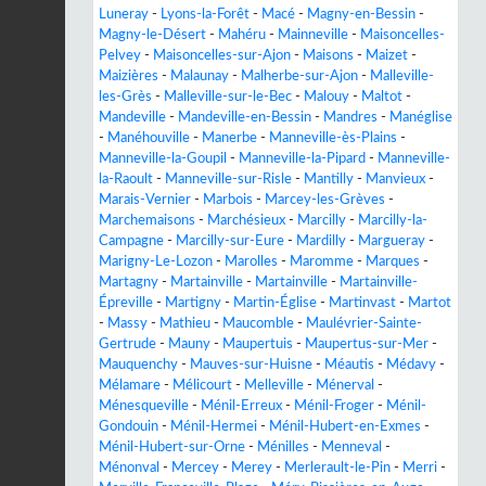
Luneray
-
Lyons-la-Forêt
-
Macé
-
Magny-en-Bessin
-
Magny-le-Désert
-
Mahéru
-
Mainneville
-
Maisoncelles-
Pelvey
-
Maisoncelles-sur-Ajon
-
Maisons
-
Maizet
-
Maizières
-
Malaunay
-
Malherbe-sur-Ajon
-
Malleville-
les-Grès
-
Malleville-sur-le-Bec
-
Malouy
-
Maltot
-
Mandeville
-
Mandeville-en-Bessin
-
Mandres
-
Manéglise
-
Manéhouville
-
Manerbe
-
Manneville-ès-Plains
-
Manneville-la-Goupil
-
Manneville-la-Pipard
-
Manneville-
la-Raoult
-
Manneville-sur-Risle
-
Mantilly
-
Manvieux
-
Marais-Vernier
-
Marbois
-
Marcey-les-Grèves
-
Marchemaisons
-
Marchésieux
-
Marcilly
-
Marcilly-la-
Campagne
-
Marcilly-sur-Eure
-
Mardilly
-
Margueray
-
Marigny-Le-Lozon
-
Marolles
-
Maromme
-
Marques
-
Martagny
-
Martainville
-
Martainville
-
Martainville-
Épreville
-
Martigny
-
Martin-Église
-
Martinvast
-
Martot
-
Massy
-
Mathieu
-
Maucomble
-
Maulévrier-Sainte-
Gertrude
-
Mauny
-
Maupertuis
-
Maupertus-sur-Mer
-
Mauquenchy
-
Mauves-sur-Huisne
-
Méautis
-
Médavy
-
Mélamare
-
Mélicourt
-
Melleville
-
Ménerval
-
Ménesqueville
-
Ménil-Erreux
-
Ménil-Froger
-
Ménil-
Gondouin
-
Ménil-Hermei
-
Ménil-Hubert-en-Exmes
-
Ménil-Hubert-sur-Orne
-
Ménilles
-
Menneval
-
Ménonval
-
Mercey
-
Merey
-
Merlerault-le-Pin
-
Merri
-