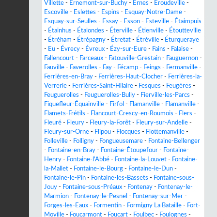
Villette
-
Ernemont-sur-Buchy
-
Ernes
-
Éroudeville
-
Escoville
-
Eslettes
-
Espins
-
Esquay-Notre-Dame
-
Esquay-sur-Seulles
-
Essay
-
Esson
-
Esteville
-
Étaimpuis
-
Étainhus
-
Étalondes
-
Éterville
-
Étienville
-
Étoutteville
-
Étréham
-
Étrépagny
-
Étretat
-
Étréville
-
Éturqueraye
-
Eu
-
Évrecy
-
Évreux
-
Ézy-sur-Eure
-
Fains
-
Falaise
-
Fallencourt
-
Farceaux
-
Fatouville-Grestain
-
Fauguernon
-
Fauville
-
Faverolles
-
Fay
-
Fécamp
-
Feings
-
Fermanville
-
Ferrières-en-Bray
-
Ferrières-Haut-Clocher
-
Ferrières-la-
Verrerie
-
Ferrières-Saint-Hilaire
-
Fesques
-
Feugères
-
Feuguerolles
-
Feuguerolles-Bully
-
Fierville-les-Parcs
-
Fiquefleur-Équainville
-
Firfol
-
Flamanville
-
Flamanville
-
Flamets-Frétils
-
Flancourt-Crescy-en-Roumois
-
Flers
-
Fleuré
-
Fleury
-
Fleury-la-Forêt
-
Fleury-sur-Andelle
-
Fleury-sur-Orne
-
Flipou
-
Flocques
-
Flottemanville
-
Folleville
-
Folligny
-
Fongueusemare
-
Fontaine-Bellenger
-
Fontaine-en-Bray
-
Fontaine-Étoupefour
-
Fontaine-
Henry
-
Fontaine-l'Abbé
-
Fontaine-la-Louvet
-
Fontaine-
la-Mallet
-
Fontaine-le-Bourg
-
Fontaine-le-Dun
-
Fontaine-le-Pin
-
Fontaine-les-Bassets
-
Fontaine-sous-
Jouy
-
Fontaine-sous-Préaux
-
Fontenay
-
Fontenay-le-
Marmion
-
Fontenay-le-Pesnel
-
Fontenay-sur-Mer
-
Forges-les-Eaux
-
Formentin
-
Formigny La Bataille
-
Fort-
Moville
-
Foucarmont
-
Foucart
-
Foulbec
-
Foulognes
-