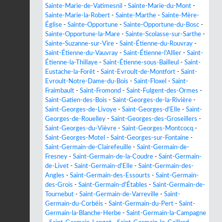
Sainte-Marie-de-Vatimesnil
-
Sainte-Marie-du-Mont
-
Sainte-Marie-la-Robert
-
Sainte-Marthe
-
Sainte-Mère-
Église
-
Sainte-Opportune
-
Sainte-Opportune-du-Bosc
-
Sainte-Opportune-la-Mare
-
Sainte-Scolasse-sur-Sarthe
-
Sainte-Suzanne-sur-Vire
-
Saint-Étienne-du-Rouvray
-
Saint-Étienne-du-Vauvray
-
Saint-Étienne-l'Allier
-
Saint-
Étienne-la-Thillaye
-
Saint-Étienne-sous-Bailleul
-
Saint-
Eustache-la-Forêt
-
Saint-Evroult-de-Montfort
-
Saint-
Evroult-Notre-Dame-du-Bois
-
Saint-Floxel
-
Saint-
Fraimbault
-
Saint-Fromond
-
Saint-Fulgent-des-Ormes
-
Saint-Gatien-des-Bois
-
Saint-Georges-de-la-Rivière
-
Saint-Georges-de-Livoye
-
Saint-Georges-d'Elle
-
Saint-
Georges-de-Rouelley
-
Saint-Georges-des-Groseillers
-
Saint-Georges-du-Vièvre
-
Saint-Georges-Montcocq
-
Saint-Georges-Motel
-
Saint-Georges-sur-Fontaine
-
Saint-Germain-de-Clairefeuille
-
Saint-Germain-de-
Fresney
-
Saint-Germain-de-la-Coudre
-
Saint-Germain-
de-Livet
-
Saint-Germain-d'Elle
-
Saint-Germain-des-
Angles
-
Saint-Germain-des-Essourts
-
Saint-Germain-
des-Grois
-
Saint-Germain-d'Étables
-
Saint-Germain-de-
Tournebut
-
Saint-Germain-de-Varreville
-
Saint-
Germain-du-Corbéis
-
Saint-Germain-du-Pert
-
Saint-
Germain-la-Blanche-Herbe
-
Saint-Germain-la-Campagne