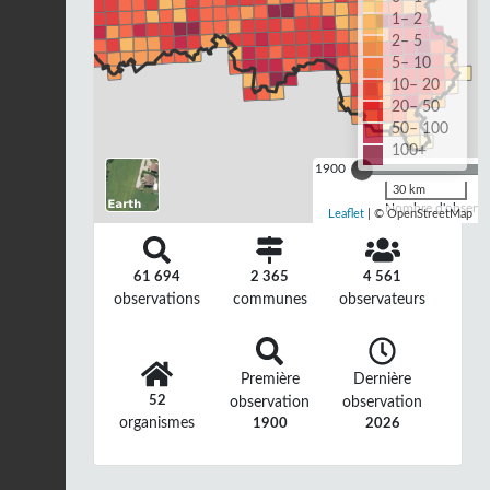
1– 2
2– 5
5– 10
10– 20
20– 50
50– 100
100+
1900
30 km
Nombre d'observat
Leaflet
| © OpenStreetMap
61 694
2 365
4 561
observations
communes
observateurs
Première
Dernière
52
observation
observation
organismes
1900
2026