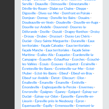
Serville
-
Deauville
-
Démouville
-
Dénestanville
-
Déville-lès-Rouen
-
Dialan sur Chaîne
-
Dieppe
-
Digosville
-
Dives-sur-Mer
-
Domfront en Poiraie
-
Domjean
-
Donnay
-
Donville-les-Bains
-
Douains
-
Doudeauville-en-Vexin
-
Doudeville
-
Douville-en-Auge
-
Douville-sur-Andelle
-
Douvrend
-
Douvres-la-
Délivrande
-
Doville
-
Dozulé
-
Dragey-Ronthon
-
Droisy
-
Drosay
-
Drubec
-
Drucourt
-
Ducey-Les Chéris
-
Duclair
-
Ducy-Sainte-Marguerite
-
Duranville
-
Eaux
territoriales - Façade Calvados
-
Eaux territoriales -
Façade Manche
-
Eaux territoriales - Façade Seine-
Maritime
-
Écalles-Alix
-
Écaquelon
-
Écardenville-la-
Campagne
-
Écauville
-
Échauffour
-
Écorches
-
Écouché-
les-Vallées
-
Écouis
-
Écouves
-
Ecquetot
-
Écrainville
-
Écretteville-lès-Baons
-
Écretteville-sur-Mer
-
Ectot-
l'Auber
-
Ectot-lès-Baons
-
Elbeuf
-
Elbeuf-en-Bray
-
Elbeuf-sur-Andelle
-
Életot
-
Ellecourt
-
Ellon
-
Émalleville
-
Émanville
-
Émanville
-
Émiéville
-
Émondeville
-
Englesqueville-la-Percée
-
Envermeu
-
Envronville
-
Épaignes
-
Épaney
-
Épégard
-
Épinay-sur-
Duclair
-
Épinay-sur-Odon
-
Épouville
-
Épreville-en-
Lieuvin
-
Épreville-près-le-Neubourg
-
Épron
-
Équemauville
-
Équilly
-
Ermenouville
-
Ernemont-la-