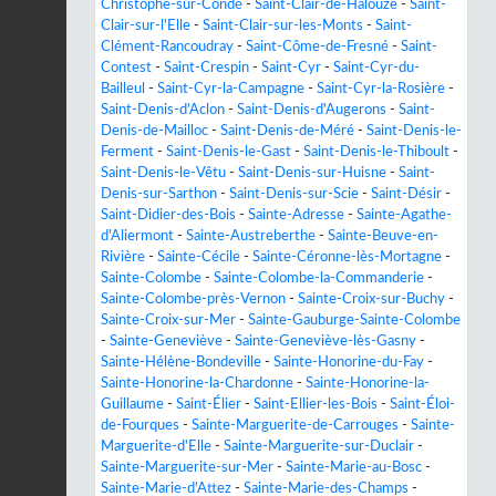
Christophe-sur-Condé
-
Saint-Clair-de-Halouze
-
Saint-
Clair-sur-l'Elle
-
Saint-Clair-sur-les-Monts
-
Saint-
Clément-Rancoudray
-
Saint-Côme-de-Fresné
-
Saint-
Contest
-
Saint-Crespin
-
Saint-Cyr
-
Saint-Cyr-du-
Bailleul
-
Saint-Cyr-la-Campagne
-
Saint-Cyr-la-Rosière
-
Saint-Denis-d'Aclon
-
Saint-Denis-d'Augerons
-
Saint-
Denis-de-Mailloc
-
Saint-Denis-de-Méré
-
Saint-Denis-le-
Ferment
-
Saint-Denis-le-Gast
-
Saint-Denis-le-Thiboult
-
Saint-Denis-le-Vêtu
-
Saint-Denis-sur-Huisne
-
Saint-
Denis-sur-Sarthon
-
Saint-Denis-sur-Scie
-
Saint-Désir
-
Saint-Didier-des-Bois
-
Sainte-Adresse
-
Sainte-Agathe-
d'Aliermont
-
Sainte-Austreberthe
-
Sainte-Beuve-en-
Rivière
-
Sainte-Cécile
-
Sainte-Céronne-lès-Mortagne
-
Sainte-Colombe
-
Sainte-Colombe-la-Commanderie
-
Sainte-Colombe-près-Vernon
-
Sainte-Croix-sur-Buchy
-
Sainte-Croix-sur-Mer
-
Sainte-Gauburge-Sainte-Colombe
-
Sainte-Geneviève
-
Sainte-Geneviève-lès-Gasny
-
Sainte-Hélène-Bondeville
-
Sainte-Honorine-du-Fay
-
Sainte-Honorine-la-Chardonne
-
Sainte-Honorine-la-
Guillaume
-
Saint-Élier
-
Saint-Ellier-les-Bois
-
Saint-Éloi-
de-Fourques
-
Sainte-Marguerite-de-Carrouges
-
Sainte-
Marguerite-d'Elle
-
Sainte-Marguerite-sur-Duclair
-
Sainte-Marguerite-sur-Mer
-
Sainte-Marie-au-Bosc
-
Sainte-Marie-d'Attez
-
Sainte-Marie-des-Champs
-