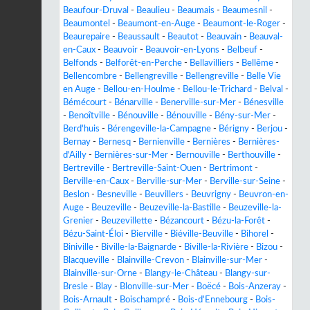
Beaufour-Druval
-
Beaulieu
-
Beaumais
-
Beaumesnil
-
Beaumontel
-
Beaumont-en-Auge
-
Beaumont-le-Roger
-
Beaurepaire
-
Beaussault
-
Beautot
-
Beauvain
-
Beauval-
en-Caux
-
Beauvoir
-
Beauvoir-en-Lyons
-
Belbeuf
-
Belfonds
-
Belforêt-en-Perche
-
Bellavilliers
-
Bellême
-
Bellencombre
-
Bellengreville
-
Bellengreville
-
Belle Vie
en Auge
-
Bellou-en-Houlme
-
Bellou-le-Trichard
-
Belval
-
Bémécourt
-
Bénarville
-
Benerville-sur-Mer
-
Bénesville
-
Benoîtville
-
Bénouville
-
Bénouville
-
Bény-sur-Mer
-
Berd'huis
-
Bérengeville-la-Campagne
-
Bérigny
-
Berjou
-
Bernay
-
Bernesq
-
Bernienville
-
Bernières
-
Bernières-
d'Ailly
-
Bernières-sur-Mer
-
Bernouville
-
Berthouville
-
Bertreville
-
Bertreville-Saint-Ouen
-
Bertrimont
-
Berville-en-Caux
-
Berville-sur-Mer
-
Berville-sur-Seine
-
Beslon
-
Besneville
-
Beuvillers
-
Beuvrigny
-
Beuvron-en-
Auge
-
Beuzeville
-
Beuzeville-la-Bastille
-
Beuzeville-la-
Grenier
-
Beuzevillette
-
Bézancourt
-
Bézu-la-Forêt
-
Bézu-Saint-Éloi
-
Bierville
-
Biéville-Beuville
-
Bihorel
-
Biniville
-
Biville-la-Baignarde
-
Biville-la-Rivière
-
Bizou
-
Blacqueville
-
Blainville-Crevon
-
Blainville-sur-Mer
-
Blainville-sur-Orne
-
Blangy-le-Château
-
Blangy-sur-
Bresle
-
Blay
-
Blonville-sur-Mer
-
Boëcé
-
Bois-Anzeray
-
Bois-Arnault
-
Boischampré
-
Bois-d'Ennebourg
-
Bois-