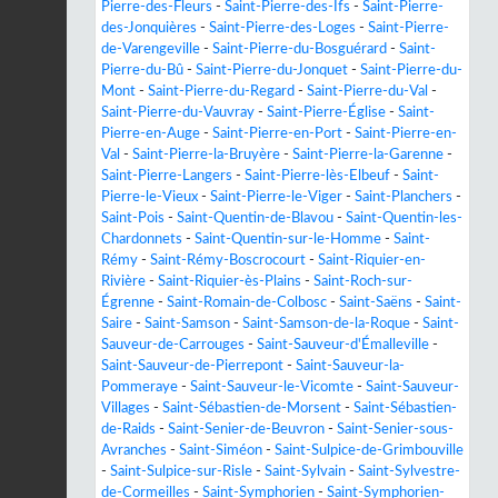
Pierre-des-Fleurs
-
Saint-Pierre-des-Ifs
-
Saint-Pierre-
des-Jonquières
-
Saint-Pierre-des-Loges
-
Saint-Pierre-
de-Varengeville
-
Saint-Pierre-du-Bosguérard
-
Saint-
Pierre-du-Bû
-
Saint-Pierre-du-Jonquet
-
Saint-Pierre-du-
Mont
-
Saint-Pierre-du-Regard
-
Saint-Pierre-du-Val
-
Saint-Pierre-du-Vauvray
-
Saint-Pierre-Église
-
Saint-
Pierre-en-Auge
-
Saint-Pierre-en-Port
-
Saint-Pierre-en-
Val
-
Saint-Pierre-la-Bruyère
-
Saint-Pierre-la-Garenne
-
Saint-Pierre-Langers
-
Saint-Pierre-lès-Elbeuf
-
Saint-
Pierre-le-Vieux
-
Saint-Pierre-le-Viger
-
Saint-Planchers
-
Saint-Pois
-
Saint-Quentin-de-Blavou
-
Saint-Quentin-les-
Chardonnets
-
Saint-Quentin-sur-le-Homme
-
Saint-
Rémy
-
Saint-Rémy-Boscrocourt
-
Saint-Riquier-en-
Rivière
-
Saint-Riquier-ès-Plains
-
Saint-Roch-sur-
Égrenne
-
Saint-Romain-de-Colbosc
-
Saint-Saëns
-
Saint-
Saire
-
Saint-Samson
-
Saint-Samson-de-la-Roque
-
Saint-
Sauveur-de-Carrouges
-
Saint-Sauveur-d'Émalleville
-
Saint-Sauveur-de-Pierrepont
-
Saint-Sauveur-la-
Pommeraye
-
Saint-Sauveur-le-Vicomte
-
Saint-Sauveur-
Villages
-
Saint-Sébastien-de-Morsent
-
Saint-Sébastien-
de-Raids
-
Saint-Senier-de-Beuvron
-
Saint-Senier-sous-
Avranches
-
Saint-Siméon
-
Saint-Sulpice-de-Grimbouville
-
Saint-Sulpice-sur-Risle
-
Saint-Sylvain
-
Saint-Sylvestre-
de-Cormeilles
-
Saint-Symphorien
-
Saint-Symphorien-