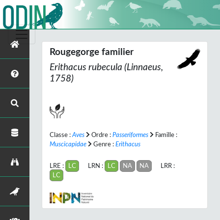
Rougegorge familier
Erithacus rubecula
(Linnaeus,
1758)
Classe :
Aves
Ordre :
Passeriformes
Famille :
Muscicapidae
Genre :
Erithacus
LRE :
LC
LRN :
LC
NA
NA
LRR :
LC