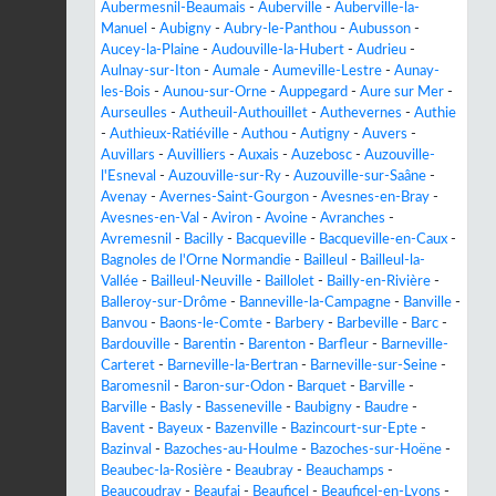
Aubermesnil-Beaumais
-
Auberville
-
Auberville-la-
Manuel
-
Aubigny
-
Aubry-le-Panthou
-
Aubusson
-
Aucey-la-Plaine
-
Audouville-la-Hubert
-
Audrieu
-
Aulnay-sur-Iton
-
Aumale
-
Aumeville-Lestre
-
Aunay-
les-Bois
-
Aunou-sur-Orne
-
Auppegard
-
Aure sur Mer
-
Aurseulles
-
Autheuil-Authouillet
-
Authevernes
-
Authie
-
Authieux-Ratiéville
-
Authou
-
Autigny
-
Auvers
-
Auvillars
-
Auvilliers
-
Auxais
-
Auzebosc
-
Auzouville-
l'Esneval
-
Auzouville-sur-Ry
-
Auzouville-sur-Saâne
-
Avenay
-
Avernes-Saint-Gourgon
-
Avesnes-en-Bray
-
Avesnes-en-Val
-
Aviron
-
Avoine
-
Avranches
-
Avremesnil
-
Bacilly
-
Bacqueville
-
Bacqueville-en-Caux
-
Bagnoles de l'Orne Normandie
-
Bailleul
-
Bailleul-la-
Vallée
-
Bailleul-Neuville
-
Baillolet
-
Bailly-en-Rivière
-
Balleroy-sur-Drôme
-
Banneville-la-Campagne
-
Banville
-
Banvou
-
Baons-le-Comte
-
Barbery
-
Barbeville
-
Barc
-
Bardouville
-
Barentin
-
Barenton
-
Barfleur
-
Barneville-
Carteret
-
Barneville-la-Bertran
-
Barneville-sur-Seine
-
Baromesnil
-
Baron-sur-Odon
-
Barquet
-
Barville
-
Barville
-
Basly
-
Basseneville
-
Baubigny
-
Baudre
-
Bavent
-
Bayeux
-
Bazenville
-
Bazincourt-sur-Epte
-
Bazinval
-
Bazoches-au-Houlme
-
Bazoches-sur-Hoëne
-
Beaubec-la-Rosière
-
Beaubray
-
Beauchamps
-
Beaucoudray
-
Beaufai
-
Beauficel
-
Beauficel-en-Lyons
-