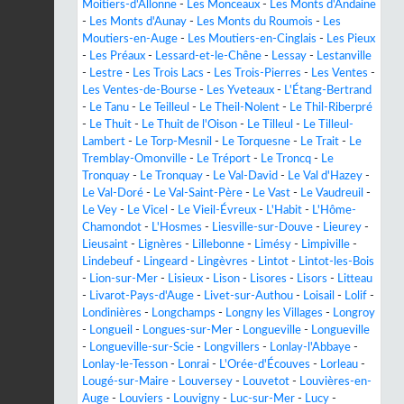
Moitiers-d'Allonne
-
Les Monceaux
-
Les Monts d'Andaine
-
Les Monts d'Aunay
-
Les Monts du Roumois
-
Les
Moutiers-en-Auge
-
Les Moutiers-en-Cinglais
-
Les Pieux
-
Les Préaux
-
Lessard-et-le-Chêne
-
Lessay
-
Lestanville
-
Lestre
-
Les Trois Lacs
-
Les Trois-Pierres
-
Les Ventes
-
Les Ventes-de-Bourse
-
Les Yveteaux
-
L'Étang-Bertrand
-
Le Tanu
-
Le Teilleul
-
Le Theil-Nolent
-
Le Thil-Riberpré
-
Le Thuit
-
Le Thuit de l'Oison
-
Le Tilleul
-
Le Tilleul-
Lambert
-
Le Torp-Mesnil
-
Le Torquesne
-
Le Trait
-
Le
Tremblay-Omonville
-
Le Tréport
-
Le Troncq
-
Le
Tronquay
-
Le Tronquay
-
Le Val-David
-
Le Val d'Hazey
-
Le Val-Doré
-
Le Val-Saint-Père
-
Le Vast
-
Le Vaudreuil
-
Le Vey
-
Le Vicel
-
Le Vieil-Évreux
-
L'Habit
-
L'Hôme-
Chamondot
-
L'Hosmes
-
Liesville-sur-Douve
-
Lieurey
-
Lieusaint
-
Lignères
-
Lillebonne
-
Limésy
-
Limpiville
-
Lindebeuf
-
Lingeard
-
Lingèvres
-
Lintot
-
Lintot-les-Bois
-
Lion-sur-Mer
-
Lisieux
-
Lison
-
Lisores
-
Lisors
-
Litteau
-
Livarot-Pays-d'Auge
-
Livet-sur-Authou
-
Loisail
-
Lolif
-
Londinières
-
Longchamps
-
Longny les Villages
-
Longroy
-
Longueil
-
Longues-sur-Mer
-
Longueville
-
Longueville
-
Longueville-sur-Scie
-
Longvillers
-
Lonlay-l'Abbaye
-
Lonlay-le-Tesson
-
Lonrai
-
L'Orée-d'Écouves
-
Lorleau
-
Lougé-sur-Maire
-
Louversey
-
Louvetot
-
Louvières-en-
Auge
-
Louviers
-
Louvigny
-
Luc-sur-Mer
-
Lucy
-