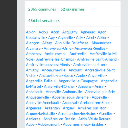
2365
communes
52
organismes
4561
observateurs
Ablon
-
Aclou
-
Acon
-
Acquigny
-
Agneaux
-
Agon-
Coutainville
-
Agy
-
Aigleville
-
Ailly
-
Airel
-
Aizier
-
Alençon
-
Alizay
-
Allouville-Bellefosse
-
Almenêches
-
Alvimare
-
Amayé-sur-Orne
-
Amayé-sur-Seulles
-
Ambenay
-
Ambrumesnil
-
Amfreville
-
Amfreville-la-Mi-
Voie
-
Amfreville-les-Champs
-
Amfreville-Saint-Amand
-
Amfreville-sous-les-Monts
-
Amfreville-sur-Iton
-
Amigny
-
Anceaumeville
-
Ancourt
-
Ancretiéville-Saint-
Victor
-
Anctoville-sur-Boscq
-
Andé
-
Angerville
-
Angerville-Bailleul
-
Angerville-la-Campagne
-
Angerville-
la-Martel
-
Angerville-l'Orcher
-
Angiens
-
Anisy
-
Annebault
-
Anneville-Ambourville
-
Anneville-sur-Scie
-
Anquetierville
-
Appenai-sous-Bellême
-
Appeville
-
Appeville-Annebault
-
Ardouval
-
Arelaune-en-Seine
-
Argences
-
Argentan
-
Argueil
-
Arnières-sur-Iton
-
Arques-la-Bataille
-
Arromanches-les-Bains
-
Asnelles
-
Asnières
-
Asnières-en-Bessin
-
Athis-Val de Rouvre
-
Aube
-
Aubéguimont
-
Aubermesnil-aux-Érables
-