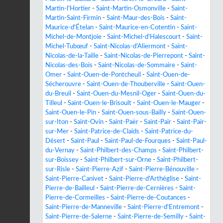
Martin-l'Hortier
-
Saint-Martin-Osmonville
-
Saint-
Martin-Saint-Firmin
-
Saint-Maur-des-Bois
-
Saint-
Maurice-d'Ételan
-
Saint-Maurice-en-Cotentin
-
Saint-
Michel-de-Montjoie
-
Saint-Michel-d'Halescourt
-
Saint-
Michel-Tubœuf
-
Saint-Nicolas-d'Aliermont
-
Saint-
Nicolas-de-la-Taille
-
Saint-Nicolas-de-Pierrepont
-
Saint-
Nicolas-des-Bois
-
Saint-Nicolas-de-Sommaire
-
Saint-
Omer
-
Saint-Ouen-de-Pontcheuil
-
Saint-Ouen-de-
Sécherouvre
-
Saint-Ouen-de-Thouberville
-
Saint-Ouen-
du-Breuil
-
Saint-Ouen-du-Mesnil-Oger
-
Saint-Ouen-du-
Tilleul
-
Saint-Ouen-le-Brisoult
-
Saint-Ouen-le-Mauger
-
Saint-Ouen-le-Pin
-
Saint-Ouen-sous-Bailly
-
Saint-Ouen-
sur-Iton
-
Saint-Ovin
-
Saint-Paër
-
Saint-Pair
-
Saint-Pair-
sur-Mer
-
Saint-Patrice-de-Claids
-
Saint-Patrice-du-
Désert
-
Saint-Paul
-
Saint-Paul-de-Fourques
-
Saint-Paul-
du-Vernay
-
Saint-Philbert-des-Champs
-
Saint-Philbert-
sur-Boissey
-
Saint-Philbert-sur-Orne
-
Saint-Philbert-
sur-Risle
-
Saint-Pierre-Azif
-
Saint-Pierre-Bénouville
-
Saint-Pierre-Canivet
-
Saint-Pierre-d'Arthéglise
-
Saint-
Pierre-de-Bailleul
-
Saint-Pierre-de-Cernières
-
Saint-
Pierre-de-Cormeilles
-
Saint-Pierre-de-Coutances
-
Saint-Pierre-de-Manneville
-
Saint-Pierre-d'Entremont
-
Saint-Pierre-de-Salerne
-
Saint-Pierre-de-Semilly
-
Saint-