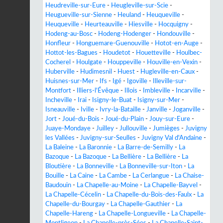
Heudreville-sur-Eure
-
Heugleville-sur-Scie
-
Heugueville-sur-Sienne
-
Heuland
-
Heuqueville
-
Heuqueville
-
Heurteauville
-
Hiesville
-
Hocquigny
-
Hodeng-au-Bosc
-
Hodeng-Hodenger
-
Hondouville
-
Honfleur
-
Honguemare-Guenouville
-
Hotot-en-Auge
-
Hottot-les-Bagues
-
Houdetot
-
Houetteville
-
Houlbec-
Cocherel
-
Houlgate
-
Houppeville
-
Houville-en-Vexin
-
Huberville
-
Hudimesnil
-
Huest
-
Hugleville-en-Caux
-
Huisnes-sur-Mer
-
Ifs
-
Igé
-
Igoville
-
Illeville-sur-
Montfort
-
Illiers-l'Évêque
-
Illois
-
Imbleville
-
Incarville
-
Incheville
-
Irai
-
Isigny-le-Buat
-
Isigny-sur-Mer
-
Isneauville
-
Iville
-
Ivry-la-Bataille
-
Janville
-
Joganville
-
Jort
-
Joué-du-Bois
-
Joué-du-Plain
-
Jouy-sur-Eure
-
Juaye-Mondaye
-
Juilley
-
Jullouville
-
Jumièges
-
Juvigny
les Vallées
-
Juvigny-sur-Seulles
-
Juvigny Val d'Andaine
-
La Baleine
-
La Baronnie
-
La Barre-de-Semilly
-
La
Bazoque
-
La Bazoque
-
La Bellière
-
La Bellière
-
La
Bloutière
-
La Bonneville
-
La Bonneville-sur-Iton
-
La
Bouille
-
La Caine
-
La Cambe
-
La Cerlangue
-
La Chaise-
Baudouin
-
La Chapelle-au-Moine
-
La Chapelle-Bayvel
-
La Chapelle-Cécelin
-
La Chapelle-du-Bois-des-Faulx
-
La
Chapelle-du-Bourgay
-
La Chapelle-Gauthier
-
La
Chapelle-Hareng
-
La Chapelle-Longueville
-
La Chapelle-