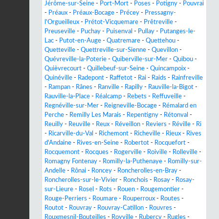
Jérôme-sur-Seine
-
Port-Mort
-
Poses
-
Potigny
-
Pouvrai
-
Préaux
-
Préaux-Bocage
-
Précey
-
Pressagny-
l'Orgueilleux
-
Prétot-Vicquemare
-
Prêtreville
-
Preuseville
-
Puchay
-
Puisenval
-
Pullay
-
Putanges-le-
Lac
-
Putot-en-Auge
-
Quatremare
-
Quettehou
-
Quetteville
-
Quettreville-sur-Sienne
-
Quevillon
-
Quévreville-la-Poterie
-
Quiberville-sur-Mer
-
Quibou
-
Quièvrecourt
-
Quillebeuf-sur-Seine
-
Quincampoix
-
Quinéville
-
Radepont
-
Raffetot
-
Rai
-
Raids
-
Rainfreville
-
Rampan
-
Rânes
-
Ranville
-
Rapilly
-
Rauville-la-Bigot
-
Rauville-la-Place
-
Réalcamp
-
Rebets
-
Reffuveille
-
Regnéville-sur-Mer
-
Reigneville-Bocage
-
Rémalard en
Perche
-
Remilly Les Marais
-
Repentigny
-
Rétonval
-
Reuilly
-
Reuville
-
Reux
-
Réveillon
-
Reviers
-
Réville
-
Ri
-
Ricarville-du-Val
-
Richemont
-
Richeville
-
Rieux
-
Rives
d'Andaine
-
Rives-en-Seine
-
Robertot
-
Rocquefort
-
Rocquemont
-
Rocques
-
Rogerville
-
Roiville
-
Rolleville
-
Romagny Fontenay
-
Romilly-la-Puthenaye
-
Romilly-sur-
Andelle
-
Rônai
-
Roncey
-
Roncherolles-en-Bray
-
Roncherolles-sur-le-Vivier
-
Ronchois
-
Rosay
-
Rosay-
sur-Lieure
-
Rosel
-
Rots
-
Rouen
-
Rougemontier
-
Rouge-Perriers
-
Roumare
-
Rouperroux
-
Routes
-
Routot
-
Rouvray
-
Rouvray-Catillon
-
Rouvres
-
Rouxmesnil-Bouteilles
-
Royville
-
Rubercy
-
Rugles
-