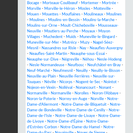
Bocage
-
Morteaux-Coulibœuf
-
Mortemer
-
Mortrée
-
Morville
-
Morville-le-Héron
-
Mosles
-
Motteville
-
Mouen
-
Mouettes
-
Mouflaines
-
Moulineaux
-
Moulines
-
Moulines
-
Moulins-en-Bessin
-
Moulins-la-Marche
-
Moulins-sur-Orne
-
Moult-Chicheboville
-
Mousseaux-
Neuville
-
Moutiers-au-Perche
-
Moyaux
-
Moyon
Villages
-
Muchedent
-
Muids
-
Muneville-le-Bingard
-
Muneville-sur-Mer
-
Mutrécy
-
Muzy
-
Nagel-Séez-
Mesnil
-
Nassandres sur Risle
-
Nay
-
Neaufles-Auvergny
-
Neaufles-Saint-Martin
-
Neauphe-sous-Essai
-
Neauphe-sur-Dive
-
Négreville
-
Néhou
-
Nesle-Hodeng
-
Nesle-Normandeuse
-
Neufbosc
-
Neufchâtel-en-Bray
-
Neuf-Marché
-
Neufmesnil
-
Neuilly
-
Neuilly-le-Bisson
-
Neuville-au-Plain
-
Neuville-Ferrières
-
Neuville-sur-
Touques
-
Néville
-
Nicorps
-
Nogent-le-Sec
-
Nointot
-
Nojeon-en-Vexin
-
Nolléval
-
Nonancourt
-
Nonant
-
Normanville
-
Normanville
-
Norolles
-
Noron-l'Abbaye
-
Noron-la-Poterie
-
Norrey-en-Auge
-
Norville
-
Notre-
Dame-d'Aliermont
-
Notre-Dame-de-Bliquetuit
-
Notre-
Dame-de-Bondeville
-
Notre-Dame-de-Cenilly
-
Notre-
Dame-de-l'Isle
-
Notre-Dame-de-Livaye
-
Notre-Dame-
de-Livoye
-
Notre-Dame-d'Épine
-
Notre-Dame-
d'Estrées-Corbon
-
Notre-Dame-du-Hamel
-
Notre-
Dame-du-Parc
-
Nouainville
-
Noues de Sienne
-