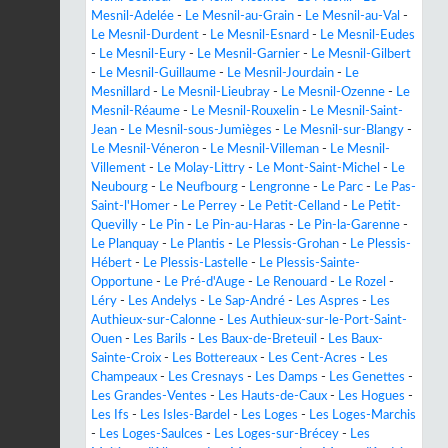
Mesnil-Adelée
-
Le Mesnil-au-Grain
-
Le Mesnil-au-Val
-
Le Mesnil-Durdent
-
Le Mesnil-Esnard
-
Le Mesnil-Eudes
-
Le Mesnil-Eury
-
Le Mesnil-Garnier
-
Le Mesnil-Gilbert
-
Le Mesnil-Guillaume
-
Le Mesnil-Jourdain
-
Le
Mesnillard
-
Le Mesnil-Lieubray
-
Le Mesnil-Ozenne
-
Le
Mesnil-Réaume
-
Le Mesnil-Rouxelin
-
Le Mesnil-Saint-
Jean
-
Le Mesnil-sous-Jumièges
-
Le Mesnil-sur-Blangy
-
Le Mesnil-Véneron
-
Le Mesnil-Villeman
-
Le Mesnil-
Villement
-
Le Molay-Littry
-
Le Mont-Saint-Michel
-
Le
Neubourg
-
Le Neufbourg
-
Lengronne
-
Le Parc
-
Le Pas-
Saint-l'Homer
-
Le Perrey
-
Le Petit-Celland
-
Le Petit-
Quevilly
-
Le Pin
-
Le Pin-au-Haras
-
Le Pin-la-Garenne
-
Le Planquay
-
Le Plantis
-
Le Plessis-Grohan
-
Le Plessis-
Hébert
-
Le Plessis-Lastelle
-
Le Plessis-Sainte-
Opportune
-
Le Pré-d'Auge
-
Le Renouard
-
Le Rozel
-
Léry
-
Les Andelys
-
Le Sap-André
-
Les Aspres
-
Les
Authieux-sur-Calonne
-
Les Authieux-sur-le-Port-Saint-
Ouen
-
Les Barils
-
Les Baux-de-Breteuil
-
Les Baux-
Sainte-Croix
-
Les Bottereaux
-
Les Cent-Acres
-
Les
Champeaux
-
Les Cresnays
-
Les Damps
-
Les Genettes
-
Les Grandes-Ventes
-
Les Hauts-de-Caux
-
Les Hogues
-
Les Ifs
-
Les Isles-Bardel
-
Les Loges
-
Les Loges-Marchis
-
Les Loges-Saulces
-
Les Loges-sur-Brécey
-
Les