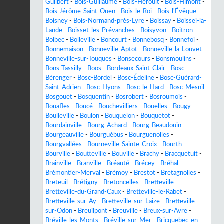
Guilbert
-
Bois-Guillaume
-
Bois-Héroult
-
Bois-Himont
-
Bois-Jérôme-Saint-Ouen
-
Bois-le-Roi
-
Bois-l'Évêque
-
Boisney
-
Bois-Normand-près-Lyre
-
Boissay
-
Boissei-la-
Lande
-
Boisset-les-Prévanches
-
Boisyvon
-
Boitron
-
Bolbec
-
Bolleville
-
Boncourt
-
Bonnebosq
-
Bonnefoi
-
Bonnemaison
-
Bonneville-Aptot
-
Bonneville-la-Louvet
-
Bonneville-sur-Touques
-
Bonsecours
-
Bonsmoulins
-
Bons-Tassilly
-
Boos
-
Bordeaux-Saint-Clair
-
Bosc-
Bérenger
-
Bosc-Bordel
-
Bosc-Édeline
-
Bosc-Guérard-
Saint-Adrien
-
Bosc-Hyons
-
Bosc-le-Hard
-
Bosc-Mesnil
-
Bosgouet
-
Bosquentin
-
Bosrobert
-
Bosroumois
-
Bouafles
-
Boucé
-
Bouchevilliers
-
Bouelles
-
Bougy
-
Boulleville
-
Boulon
-
Bouquelon
-
Bouquetot
-
Bourdainville
-
Bourg-Achard
-
Bourg-Beaudouin
-
Bourgeauville
-
Bourguébus
-
Bourguenolles
-
Bourgvallées
-
Bourneville-Sainte-Croix
-
Bourth
-
Bourville
-
Boutteville
-
Bouville
-
Brachy
-
Bracquetuit
-
Brainville
-
Branville
-
Bréauté
-
Brécey
-
Bréhal
-
Brémontier-Merval
-
Brémoy
-
Brestot
-
Bretagnolles
-
Breteuil
-
Brétigny
-
Bretoncelles
-
Bretteville
-
Bretteville-du-Grand-Caux
-
Bretteville-le-Rabet
-
Bretteville-sur-Ay
-
Bretteville-sur-Laize
-
Bretteville-
sur-Odon
-
Breuilpont
-
Breuville
-
Breux-sur-Avre
-
Bréville-les-Monts
-
Bréville-sur-Mer
-
Bricquebec-en-