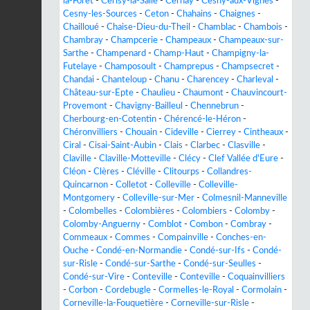
la-Forêt
-
Cerisy-la-Salle
-
Cernay
-
Cesny-aux-Vignes
-
Cesny-les-Sources
-
Ceton
-
Chahains
-
Chaignes
-
Chailloué
-
Chaise-Dieu-du-Theil
-
Chamblac
-
Chambois
-
Chambray
-
Champcerie
-
Champeaux
-
Champeaux-sur-
Sarthe
-
Champenard
-
Champ-Haut
-
Champigny-la-
Futelaye
-
Champosoult
-
Champrepus
-
Champsecret
-
Chandai
-
Chanteloup
-
Chanu
-
Charencey
-
Charleval
-
Château-sur-Epte
-
Chaulieu
-
Chaumont
-
Chauvincourt-
Provemont
-
Chavigny-Bailleul
-
Chennebrun
-
Cherbourg-en-Cotentin
-
Chérencé-le-Héron
-
Chéronvilliers
-
Chouain
-
Cideville
-
Cierrey
-
Cintheaux
-
Ciral
-
Cisai-Saint-Aubin
-
Clais
-
Clarbec
-
Clasville
-
Claville
-
Claville-Motteville
-
Clécy
-
Clef Vallée d'Eure
-
Cléon
-
Clères
-
Cléville
-
Clitourps
-
Collandres-
Quincarnon
-
Colletot
-
Colleville
-
Colleville-
Montgomery
-
Colleville-sur-Mer
-
Colmesnil-Manneville
-
Colombelles
-
Colombières
-
Colombiers
-
Colomby
-
Colomby-Anguerny
-
Comblot
-
Combon
-
Combray
-
Commeaux
-
Commes
-
Compainville
-
Conches-en-
Ouche
-
Condé-en-Normandie
-
Condé-sur-Ifs
-
Condé-
sur-Risle
-
Condé-sur-Sarthe
-
Condé-sur-Seulles
-
Condé-sur-Vire
-
Conteville
-
Conteville
-
Coquainvilliers
-
Corbon
-
Cordebugle
-
Cormelles-le-Royal
-
Cormolain
-
Corneville-la-Fouquetière
-
Corneville-sur-Risle
-