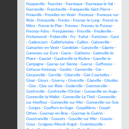
Fouqueville
-
Fourches
-
Fourneaux
-
Fourneaux-le-Val
-
Fourneville
-
Francheville
-
Franqueville-Saint-Pierre
-
Fréauville
-
Frenelles-en-Vexin
-
Freneuse
-
Freneuse-sur-
Risle
-
Frénouville
-
Fresles
-
Fresnay-le-Long
-
Fresné-la-
Mère
-
Fresne-le-Plan
-
Fresney
-
Fresney-le-Puceux
-
Fresnoy-Folny
-
Fresquiennes
-
Fresville
-
Freulleville
-
Frichemesnil
-
Froberville
-
Fry
-
Fultot
-
Fumichon
-
Gacé
-
Gadencourt
-
Gaillefontaine
-
Gaillon
-
Gainneville
-
Gamaches-en-Vexin
-
Gandelain
-
Ganzeville
-
Gâprée
-
Garennes-sur-Eure
-
Gasny
-
Gathemo
-
Gatteville-le-
Phare
-
Gauciel
-
Gaudreville-la-Rivière
-
Gauville-la-
Campagne
-
Gavray-sur-Sienne
-
Gavrus
-
Geffosses
-
Géfosse-Fontenay
-
Genêts
-
Genneville
-
Ger
-
Gerponville
-
Gerville
-
Giberville
-
Giel-Courteilles
-
Ginai
-
Gisors
-
Giverny
-
Giverville
-
Glanville
-
Glisolles
-
Glos
-
Glos-sur-Risle
-
Goderville
-
Gommerville
-
Gonfreville
-
Gonfreville-l'Orcher
-
Gonneville-en-Auge
-
Gonneville-la-Mallet
-
Gonneville-Le Theil
-
Gonneville-
sur-Honfleur
-
Gonneville-sur-Mer
-
Gonneville-sur-Scie
-
Gorges
-
Gouffern en Auge
-
Goupillières
-
Goupil-
Othon
-
Gournay-en-Bray
-
Gournay-le-Guérin
-
Goustranville
-
Gouvets
-
Gouville-sur-Mer
-
Gouvix
-
Gouy
-
Graignes-Mesnil-Angot
-
Graimbouville
-