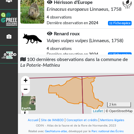
Hérisson d'Europe
Erinaceus europaeus
Linnaeus, 1758
4
observations
Dernière observation en
2024
Fiche espèce
Renard roux
Vulpes vulpes vulpes
(Linnaeus, 1758)
4
observations
Dernière observation en
2024
Fiche espèce
100 dernières observations dans la commune de
La Poterie-Mathieu
Blaireau européen
Meles meles
(Linnaeus, 1758)
+
4
observations
Dernière observation en
2024
Fiche espèce
−
Fouine
Martes foina
(Erxleben, 1777)
2 km
Leaflet
| © OpenStreetMap
4
observations
Dernière observation en
2024
Fiche espèce
Accueil
|
Site de l'ANBDD
|
Conception et crédits
|
Mentions légales
ODIN - Atlas de la faune et de la flore de Normandie, 2023
Chevreuil européen
Réalisé avec
GeoNature-atlas
, développé par le
Parc national des Écrins