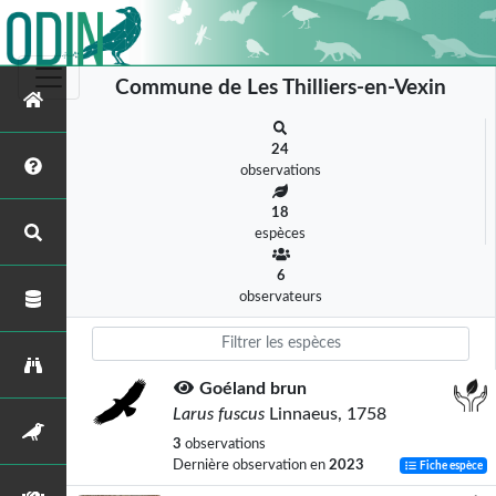
Commune de Les Thilliers-en-Vexin
24
observations
18
espèces
6
observateurs
Goéland brun
Larus fuscus
Linnaeus, 1758
3
observations
Dernière observation en
2023
Fiche espèce