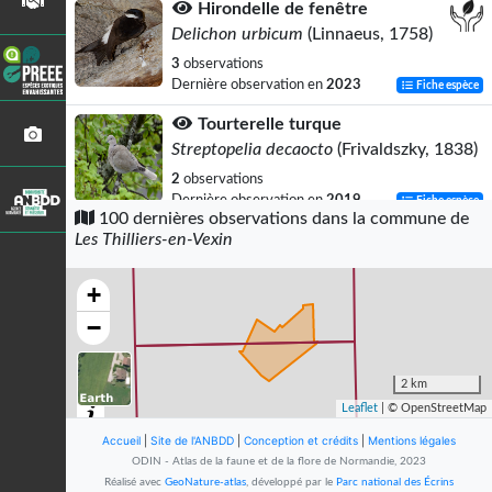
Hirondelle de fenêtre
Delichon urbicum
(Linnaeus, 1758)
3
observations
Dernière observation en
2023
Fiche espèce
Tourterelle turque
Streptopelia decaocto
(Frivaldszky, 1838)
2
observations
Dernière observation en
2019
Fiche espèce
100 dernières observations dans la commune de
Les Thilliers-en-Vexin
Renard roux
Vulpes vulpes
(Linnaeus, 1758)
+
2
observations
Dernière observation en
2020
Fiche espèce
−
Héron cendré
Ardea cinerea
Linnaeus, 1758
2 km
Leaflet
| © OpenStreetMap
1
observation
Dernière observation en
2019
Fiche espèce
Accueil
|
Site de l'ANBDD
|
Conception et crédits
|
Mentions légales
ODIN - Atlas de la faune et de la flore de Normandie, 2023
Buse variable
Réalisé avec
GeoNature-atlas
, développé par le
Parc national des Écrins