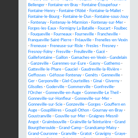
Bellenger
-
Fontaine-en-Bray
-
Fontaine-Étoupefour
-
Fontaine-Henry
-
Fontaine-l'Abbé
-
Fontaine-la-Mallet
-
Fontaine-le-Bourg
-
Fontaine-le-Dun
-
Fontaine-sous-Jouy
-
Fontenay
-
Fontenay-le-Marmion
-
Fontenay-sur-Mer
-
Forges-les-Eaux
-
Formigny La Bataille
-
Foucart
-
Foulbec
-
Fouqueville
-
Fourneaux
-
Fourneville
-
Francheville
-
Franqueville-Saint-Pierre
-
Fréauville
-
Frenelles-en-Vexin
-
Freneuse
-
Freneuse-sur-Risle
-
Fresles
-
Fresney
-
Fresnoy-Folny
-
Fresville
-
Freulleville
-
Gacé
-
Gaillefontaine
-
Gaillon
-
Gamaches-en-Vexin
-
Gandelain
-
Ganzeville
-
Garennes-sur-Eure
-
Gasny
-
Gathemo
-
Gatteville-le-Phare
-
Gauciel
-
Gaudreville-la-Rivière
-
Geffosses
-
Géfosse-Fontenay
-
Genêts
-
Genneville
-
Ger
-
Gerponville
-
Giel-Courteilles
-
Ginai
-
Giverny
-
Glisolles
-
Goderville
-
Gommerville
-
Gonfreville-
l'Orcher
-
Gonneville-en-Auge
-
Gonneville-Le Theil
-
Gonneville-sur-Honfleur
-
Gonneville-sur-Mer
-
Gonneville-sur-Scie
-
Gonzeville
-
Gorges
-
Gouffern en
Auge
-
Goupillières
-
Goupil-Othon
-
Gournay-en-Bray
-
Goustranville
-
Gouville-sur-Mer
-
Graignes-Mesnil-
Angot
-
Graimbouville
-
Grainville-la-Teinturière
-
Grand
Bourgtheroulde
-
Grand-Camp
-
Grandcamp-Maisy
-
Grand-Couronne
-
Granville
-
Gratot
-
Gravigny
-
Graye-