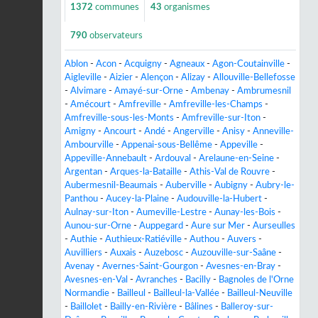
1372
communes
43
organismes
790
observateurs
Ablon
-
Acon
-
Acquigny
-
Agneaux
-
Agon-Coutainville
-
Aigleville
-
Aizier
-
Alençon
-
Alizay
-
Allouville-Bellefosse
-
Alvimare
-
Amayé-sur-Orne
-
Ambenay
-
Ambrumesnil
-
Amécourt
-
Amfreville
-
Amfreville-les-Champs
-
Amfreville-sous-les-Monts
-
Amfreville-sur-Iton
-
Amigny
-
Ancourt
-
Andé
-
Angerville
-
Anisy
-
Anneville-
Ambourville
-
Appenai-sous-Bellême
-
Appeville
-
Appeville-Annebault
-
Ardouval
-
Arelaune-en-Seine
-
Argentan
-
Arques-la-Bataille
-
Athis-Val de Rouvre
-
Aubermesnil-Beaumais
-
Auberville
-
Aubigny
-
Aubry-le-
Panthou
-
Aucey-la-Plaine
-
Audouville-la-Hubert
-
Aulnay-sur-Iton
-
Aumeville-Lestre
-
Aunay-les-Bois
-
Aunou-sur-Orne
-
Auppegard
-
Aure sur Mer
-
Aurseulles
-
Authie
-
Authieux-Ratiéville
-
Authou
-
Auvers
-
Auvilliers
-
Auxais
-
Auzebosc
-
Auzouville-sur-Saâne
-
Avenay
-
Avernes-Saint-Gourgon
-
Avesnes-en-Bray
-
Avesnes-en-Val
-
Avranches
-
Bacilly
-
Bagnoles de l'Orne
Normandie
-
Bailleul
-
Bailleul-la-Vallée
-
Bailleul-Neuville
-
Baillolet
-
Bailly-en-Rivière
-
Bâlines
-
Balleroy-sur-