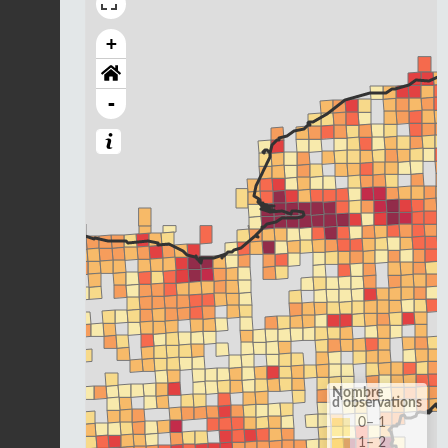
+
-
Nombre
d'observations
0– 1
1– 2