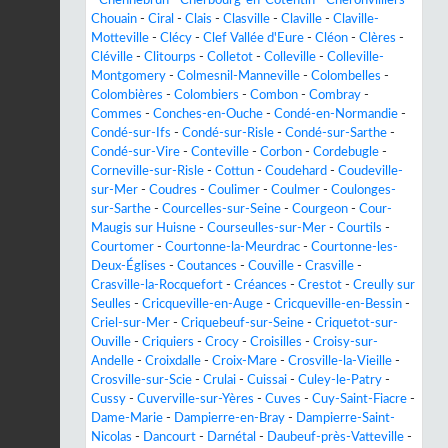
-
Chennebrun
-
Cherbourg-en-Cotentin
-
Chéronvilliers
-
Chouain
-
Ciral
-
Clais
-
Clasville
-
Claville
-
Claville-
Motteville
-
Clécy
-
Clef Vallée d'Eure
-
Cléon
-
Clères
-
Cléville
-
Clitourps
-
Colletot
-
Colleville
-
Colleville-
Montgomery
-
Colmesnil-Manneville
-
Colombelles
-
Colombières
-
Colombiers
-
Combon
-
Combray
-
Commes
-
Conches-en-Ouche
-
Condé-en-Normandie
-
Condé-sur-Ifs
-
Condé-sur-Risle
-
Condé-sur-Sarthe
-
Condé-sur-Vire
-
Conteville
-
Corbon
-
Cordebugle
-
Corneville-sur-Risle
-
Cottun
-
Coudehard
-
Coudeville-
sur-Mer
-
Coudres
-
Coulimer
-
Coulmer
-
Coulonges-
sur-Sarthe
-
Courcelles-sur-Seine
-
Courgeon
-
Cour-
Maugis sur Huisne
-
Courseulles-sur-Mer
-
Courtils
-
Courtomer
-
Courtonne-la-Meurdrac
-
Courtonne-les-
Deux-Églises
-
Coutances
-
Couville
-
Crasville
-
Crasville-la-Rocquefort
-
Créances
-
Crestot
-
Creully sur
Seulles
-
Cricqueville-en-Auge
-
Cricqueville-en-Bessin
-
Criel-sur-Mer
-
Criquebeuf-sur-Seine
-
Criquetot-sur-
Ouville
-
Criquiers
-
Crocy
-
Croisilles
-
Croisy-sur-
Andelle
-
Croixdalle
-
Croix-Mare
-
Crosville-la-Vieille
-
Crosville-sur-Scie
-
Crulai
-
Cuissai
-
Culey-le-Patry
-
Cussy
-
Cuverville-sur-Yères
-
Cuves
-
Cuy-Saint-Fiacre
-
Dame-Marie
-
Dampierre-en-Bray
-
Dampierre-Saint-
Nicolas
-
Dancourt
-
Darnétal
-
Daubeuf-près-Vatteville
-