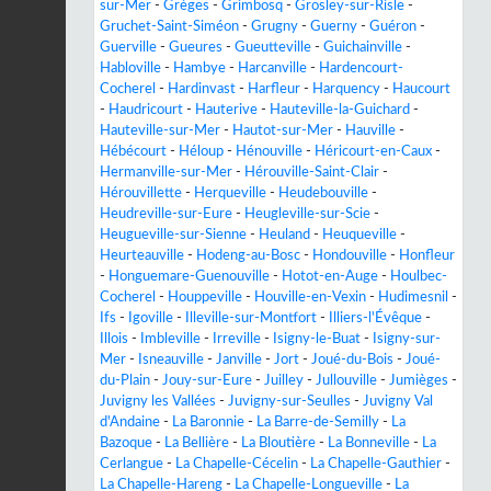
sur-Mer
-
Grèges
-
Grimbosq
-
Grosley-sur-Risle
-
Gruchet-Saint-Siméon
-
Grugny
-
Guerny
-
Guéron
-
Guerville
-
Gueures
-
Gueutteville
-
Guichainville
-
Habloville
-
Hambye
-
Harcanville
-
Hardencourt-
Cocherel
-
Hardinvast
-
Harfleur
-
Harquency
-
Haucourt
-
Haudricourt
-
Hauterive
-
Hauteville-la-Guichard
-
Hauteville-sur-Mer
-
Hautot-sur-Mer
-
Hauville
-
Hébécourt
-
Héloup
-
Hénouville
-
Héricourt-en-Caux
-
Hermanville-sur-Mer
-
Hérouville-Saint-Clair
-
Hérouvillette
-
Herqueville
-
Heudebouville
-
Heudreville-sur-Eure
-
Heugleville-sur-Scie
-
Heugueville-sur-Sienne
-
Heuland
-
Heuqueville
-
Heurteauville
-
Hodeng-au-Bosc
-
Hondouville
-
Honfleur
-
Honguemare-Guenouville
-
Hotot-en-Auge
-
Houlbec-
Cocherel
-
Houppeville
-
Houville-en-Vexin
-
Hudimesnil
-
Ifs
-
Igoville
-
Illeville-sur-Montfort
-
Illiers-l'Évêque
-
Illois
-
Imbleville
-
Irreville
-
Isigny-le-Buat
-
Isigny-sur-
Mer
-
Isneauville
-
Janville
-
Jort
-
Joué-du-Bois
-
Joué-
du-Plain
-
Jouy-sur-Eure
-
Juilley
-
Jullouville
-
Jumièges
-
Juvigny les Vallées
-
Juvigny-sur-Seulles
-
Juvigny Val
d'Andaine
-
La Baronnie
-
La Barre-de-Semilly
-
La
Bazoque
-
La Bellière
-
La Bloutière
-
La Bonneville
-
La
Cerlangue
-
La Chapelle-Cécelin
-
La Chapelle-Gauthier
-
La Chapelle-Hareng
-
La Chapelle-Longueville
-
La