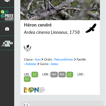
Héron cendré
Ardea cinerea
Linnaeus, 1758
Classe :
Aves
Ordre :
Pelecaniformes
Famille
:
Ardeidae
Genre :
Ardea
LRE :
LC
LRN :
NA
NA
LC
LRR :
LC