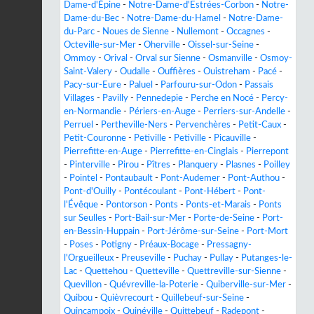
Dame-d'Épine
-
Notre-Dame-d'Estrées-Corbon
-
Notre-
Dame-du-Bec
-
Notre-Dame-du-Hamel
-
Notre-Dame-
du-Parc
-
Noues de Sienne
-
Nullemont
-
Occagnes
-
Octeville-sur-Mer
-
Oherville
-
Oissel-sur-Seine
-
Ommoy
-
Orival
-
Orval sur Sienne
-
Osmanville
-
Osmoy-
Saint-Valery
-
Oudalle
-
Ouffières
-
Ouistreham
-
Pacé
-
Pacy-sur-Eure
-
Paluel
-
Parfouru-sur-Odon
-
Passais
Villages
-
Pavilly
-
Pennedepie
-
Perche en Nocé
-
Percy-
en-Normandie
-
Périers-en-Auge
-
Perriers-sur-Andelle
-
Perruel
-
Pertheville-Ners
-
Pervenchères
-
Petit-Caux
-
Petit-Couronne
-
Petiville
-
Petiville
-
Picauville
-
Pierrefitte-en-Auge
-
Pierrefitte-en-Cinglais
-
Pierrepont
-
Pinterville
-
Pirou
-
Pîtres
-
Planquery
-
Plasnes
-
Poilley
-
Pointel
-
Pontaubault
-
Pont-Audemer
-
Pont-Authou
-
Pont-d'Ouilly
-
Pontécoulant
-
Pont-Hébert
-
Pont-
l'Évêque
-
Pontorson
-
Ponts
-
Ponts-et-Marais
-
Ponts
sur Seulles
-
Port-Bail-sur-Mer
-
Porte-de-Seine
-
Port-
en-Bessin-Huppain
-
Port-Jérôme-sur-Seine
-
Port-Mort
-
Poses
-
Potigny
-
Préaux-Bocage
-
Pressagny-
l'Orgueilleux
-
Preuseville
-
Puchay
-
Pullay
-
Putanges-le-
Lac
-
Quettehou
-
Quetteville
-
Quettreville-sur-Sienne
-
Quevillon
-
Quévreville-la-Poterie
-
Quiberville-sur-Mer
-
Quibou
-
Quièvrecourt
-
Quillebeuf-sur-Seine
-
Quincampoix
-
Quinéville
-
Quittebeuf
-
Radepont
-