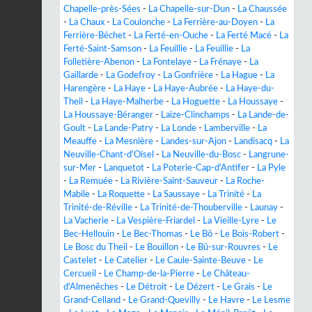
Chapelle-près-Sées
-
La Chapelle-sur-Dun
-
La Chaussée
-
La Chaux
-
La Coulonche
-
La Ferrière-au-Doyen
-
La
Ferrière-Béchet
-
La Ferté-en-Ouche
-
La Ferté Macé
-
La
Ferté-Saint-Samson
-
La Feuillie
-
La Feuillie
-
La
Folletière-Abenon
-
La Fontelaye
-
La Frénaye
-
La
Gaillarde
-
La Godefroy
-
La Gonfrière
-
La Hague
-
La
Harengère
-
La Haye
-
La Haye-Aubrée
-
La Haye-du-
Theil
-
La Haye-Malherbe
-
La Hoguette
-
La Houssaye
-
La Houssaye-Béranger
-
Laize-Clinchamps
-
La Lande-de-
Goult
-
La Lande-Patry
-
La Londe
-
Lamberville
-
La
Meauffe
-
La Mesnière
-
Landes-sur-Ajon
-
Landisacq
-
La
Neuville-Chant-d'Oisel
-
La Neuville-du-Bosc
-
Langrune-
sur-Mer
-
Lanquetot
-
La Poterie-Cap-d'Antifer
-
La Pyle
-
La Remuée
-
La Rivière-Saint-Sauveur
-
La Roche-
Mabile
-
La Roquette
-
La Saussaye
-
La Trinité
-
La
Trinité-de-Réville
-
La Trinité-de-Thouberville
-
Launay
-
La Vacherie
-
La Vespière-Friardel
-
La Vieille-Lyre
-
Le
Bec-Hellouin
-
Le Bec-Thomas
-
Le Bô
-
Le Bois-Robert
-
Le Bosc du Theil
-
Le Bouillon
-
Le Bû-sur-Rouvres
-
Le
Castelet
-
Le Catelier
-
Le Caule-Sainte-Beuve
-
Le
Cercueil
-
Le Champ-de-la-Pierre
-
Le Château-
d'Almenêches
-
Le Détroit
-
Le Dézert
-
Le Grais
-
Le
Grand-Celland
-
Le Grand-Quevilly
-
Le Havre
-
Le Lesme