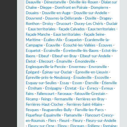
Deauville
-
Dénestanville
-
Déville-lès-Rouen
-
Dialan sur
Chaîne
-
Dieppe
-
Domfront en Poiraie
-
Dompierre
-
Douains
-
Douville-en-Auge
-
Douville-sur-Andelle
-
Douvrend
-
Douvres-la-Délivrande
-
Doville
-
Dragey-
Ronthon
-
Droisy
-
Drucourt
-
Ducey-Les Chéris
-
Duclair
-
Eaux territoriales - Façade Calvados
-
Eaux territoriales -
Façade Manche
-
Eaux territoriales - Façade Seine-
Maritime
-
Écalles-Alix
-
Écaquelon
-
Écardenville-la-
Campagne
-
Écauville
-
Écouché-les-Vallées
-
Écouves
-
Ecquetot
-
Écrainville
-
Écretteville-lès-Baons
-
Ectot-lès-
Baons
-
Elbeuf
-
Elbeuf-en-Bray
-
Elbeuf-sur-Andelle
-
Életot
-
Ellecourt
-
Émanville
-
Émondeville
-
Englesqueville-la-Percée
-
Envermeu
-
Envronville
-
Épégard
-
Épinay-sur-Duclair
-
Épreville-en-Lieuvin
-
Épreville-près-le-Neubourg
-
Éroudeville
-
Escoville
-
Esquay-sur-Seulles
-
Essay
-
Esson
-
Éterville
-
Étienville
-
Étréham
-
Étrépagny
-
Étretat
-
Eu
-
Évrecy
-
Évreux
-
Fains
-
Fallencourt
-
Farceaux
-
Fatouville-Grestain
-
Fécamp
-
Feings
-
Fermanville
-
Ferrières-en-Bray
-
Ferrières-Haut-Clocher
-
Ferrières-Saint-Hilaire
-
Fesques
-
Feuguerolles-Bully
-
Fierville-les-Parcs
-
Fiquefleur-Équainville
-
Flamanville
-
Flancourt-Crescy-
en-Roumois
-
Flers
-
Fleuré
-
Fleury
-
Fleury-sur-Andelle
-
Fleury-sur-Orne
-
Flipou
-
Flocques
-
Folligny
-
Fontaine-