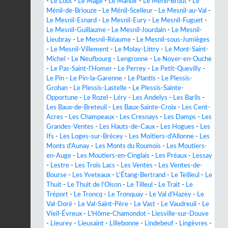
-
Le Luot
-
Le Mage
-
Le Manoir
-
Le Ménil-Broût
-
Le
Ménil-de-Briouze
-
Le Ménil-Scelleur
-
Le Mesnil-au-Val
-
Le Mesnil-Esnard
-
Le Mesnil-Eury
-
Le Mesnil-Fuguet
-
Le Mesnil-Guillaume
-
Le Mesnil-Jourdain
-
Le Mesnil-
Lieubray
-
Le Mesnil-Réaume
-
Le Mesnil-sous-Jumièges
-
Le Mesnil-Villement
-
Le Molay-Littry
-
Le Mont-Saint-
Michel
-
Le Neufbourg
-
Lengronne
-
Le Noyer-en-Ouche
-
Le Pas-Saint-l'Homer
-
Le Perrey
-
Le Petit-Quevilly
-
Le Pin
-
Le Pin-la-Garenne
-
Le Plantis
-
Le Plessis-
Grohan
-
Le Plessis-Lastelle
-
Le Plessis-Sainte-
Opportune
-
Le Rozel
-
Léry
-
Les Andelys
-
Les Barils
-
Les Baux-de-Breteuil
-
Les Baux-Sainte-Croix
-
Les Cent-
Acres
-
Les Champeaux
-
Les Cresnays
-
Les Damps
-
Les
Grandes-Ventes
-
Les Hauts-de-Caux
-
Les Hogues
-
Les
Ifs
-
Les Loges-sur-Brécey
-
Les Moitiers-d'Allonne
-
Les
Monts d'Aunay
-
Les Monts du Roumois
-
Les Moutiers-
en-Auge
-
Les Moutiers-en-Cinglais
-
Les Préaux
-
Lessay
-
Lestre
-
Les Trois Lacs
-
Les Ventes
-
Les Ventes-de-
Bourse
-
Les Yveteaux
-
L'Étang-Bertrand
-
Le Teilleul
-
Le
Thuit
-
Le Thuit de l'Oison
-
Le Tilleul
-
Le Trait
-
Le
Tréport
-
Le Troncq
-
Le Tronquay
-
Le Val d'Hazey
-
Le
Val-Doré
-
Le Val-Saint-Père
-
Le Vast
-
Le Vaudreuil
-
Le
Vieil-Évreux
-
L'Hôme-Chamondot
-
Liesville-sur-Douve
-
Lieurey
-
Lieusaint
-
Lillebonne
-
Lindebeuf
-
Lingèvres
-