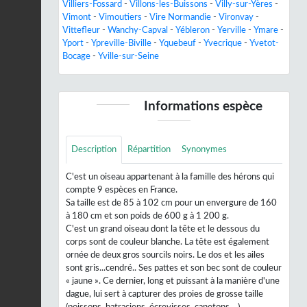
Villiers-Fossard
-
Villons-les-Buissons
-
Villy-sur-Yères
-
Vimont
-
Vimoutiers
-
Vire Normandie
-
Vironvay
-
Vittefleur
-
Wanchy-Capval
-
Yébleron
-
Yerville
-
Ymare
-
Yport
-
Ypreville-Biville
-
Yquebeuf
-
Yvecrique
-
Yvetot-
Bocage
-
Yville-sur-Seine
Informations espèce
Description
Répartition
Synonymes
C'est un oiseau appartenant à la famille des hérons qui
compte 9 espèces en France.
Sa taille est de 85 à 102 cm pour un envergure de 160
à 180 cm et son poids de 600 g à 1 200 g.
C'est un grand oiseau dont la tête et le dessous du
corps sont de couleur blanche. La tête est également
ornée de deux gros sourcils noirs. Le dos et les ailes
sont gris...cendré.. Ses pattes et son bec sont de couleur
« jaune ». Ce dernier, long et puissant à la manière d'une
dague, lui sert à capturer des proies de grosse taille