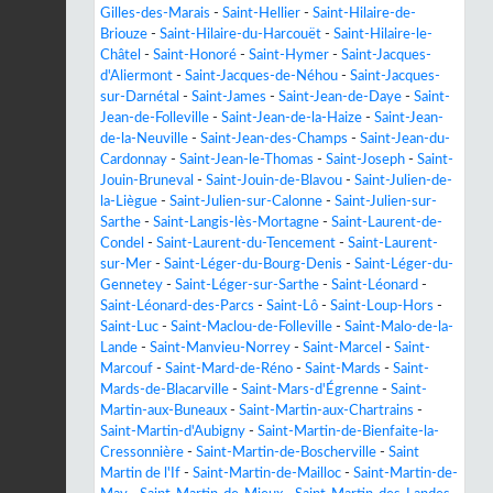
Gilles-des-Marais
-
Saint-Hellier
-
Saint-Hilaire-de-
Briouze
-
Saint-Hilaire-du-Harcouët
-
Saint-Hilaire-le-
Châtel
-
Saint-Honoré
-
Saint-Hymer
-
Saint-Jacques-
d'Aliermont
-
Saint-Jacques-de-Néhou
-
Saint-Jacques-
sur-Darnétal
-
Saint-James
-
Saint-Jean-de-Daye
-
Saint-
Jean-de-Folleville
-
Saint-Jean-de-la-Haize
-
Saint-Jean-
de-la-Neuville
-
Saint-Jean-des-Champs
-
Saint-Jean-du-
Cardonnay
-
Saint-Jean-le-Thomas
-
Saint-Joseph
-
Saint-
Jouin-Bruneval
-
Saint-Jouin-de-Blavou
-
Saint-Julien-de-
la-Liègue
-
Saint-Julien-sur-Calonne
-
Saint-Julien-sur-
Sarthe
-
Saint-Langis-lès-Mortagne
-
Saint-Laurent-de-
Condel
-
Saint-Laurent-du-Tencement
-
Saint-Laurent-
sur-Mer
-
Saint-Léger-du-Bourg-Denis
-
Saint-Léger-du-
Gennetey
-
Saint-Léger-sur-Sarthe
-
Saint-Léonard
-
Saint-Léonard-des-Parcs
-
Saint-Lô
-
Saint-Loup-Hors
-
Saint-Luc
-
Saint-Maclou-de-Folleville
-
Saint-Malo-de-la-
Lande
-
Saint-Manvieu-Norrey
-
Saint-Marcel
-
Saint-
Marcouf
-
Saint-Mard-de-Réno
-
Saint-Mards
-
Saint-
Mards-de-Blacarville
-
Saint-Mars-d'Égrenne
-
Saint-
Martin-aux-Buneaux
-
Saint-Martin-aux-Chartrains
-
Saint-Martin-d'Aubigny
-
Saint-Martin-de-Bienfaite-la-
Cressonnière
-
Saint-Martin-de-Boscherville
-
Saint
Martin de l'If
-
Saint-Martin-de-Mailloc
-
Saint-Martin-de-