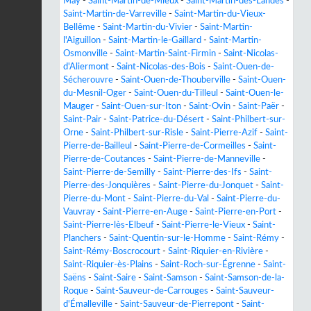
May
-
Saint-Martin-de-Mieux
-
Saint-Martin-des-Landes
-
Saint-Martin-de-Varreville
-
Saint-Martin-du-Vieux-
Bellême
-
Saint-Martin-du-Vivier
-
Saint-Martin-
l'Aiguillon
-
Saint-Martin-le-Gaillard
-
Saint-Martin-
Osmonville
-
Saint-Martin-Saint-Firmin
-
Saint-Nicolas-
d'Aliermont
-
Saint-Nicolas-des-Bois
-
Saint-Ouen-de-
Sécherouvre
-
Saint-Ouen-de-Thouberville
-
Saint-Ouen-
du-Mesnil-Oger
-
Saint-Ouen-du-Tilleul
-
Saint-Ouen-le-
Mauger
-
Saint-Ouen-sur-Iton
-
Saint-Ovin
-
Saint-Paër
-
Saint-Pair
-
Saint-Patrice-du-Désert
-
Saint-Philbert-sur-
Orne
-
Saint-Philbert-sur-Risle
-
Saint-Pierre-Azif
-
Saint-
Pierre-de-Bailleul
-
Saint-Pierre-de-Cormeilles
-
Saint-
Pierre-de-Coutances
-
Saint-Pierre-de-Manneville
-
Saint-Pierre-de-Semilly
-
Saint-Pierre-des-Ifs
-
Saint-
Pierre-des-Jonquières
-
Saint-Pierre-du-Jonquet
-
Saint-
Pierre-du-Mont
-
Saint-Pierre-du-Val
-
Saint-Pierre-du-
Vauvray
-
Saint-Pierre-en-Auge
-
Saint-Pierre-en-Port
-
Saint-Pierre-lès-Elbeuf
-
Saint-Pierre-le-Vieux
-
Saint-
Planchers
-
Saint-Quentin-sur-le-Homme
-
Saint-Rémy
-
Saint-Rémy-Boscrocourt
-
Saint-Riquier-en-Rivière
-
Saint-Riquier-ès-Plains
-
Saint-Roch-sur-Égrenne
-
Saint-
Saëns
-
Saint-Saire
-
Saint-Samson
-
Saint-Samson-de-la-
Roque
-
Saint-Sauveur-de-Carrouges
-
Saint-Sauveur-
d'Émalleville
-
Saint-Sauveur-de-Pierrepont
-
Saint-