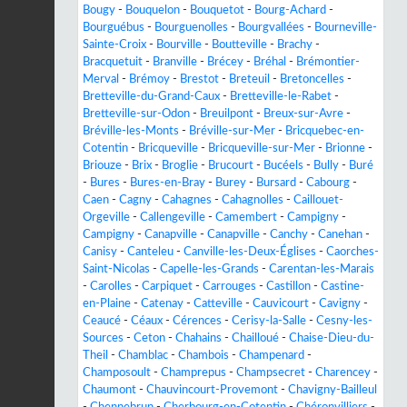
Bougy
-
Bouquelon
-
Bouquetot
-
Bourg-Achard
-
Bourguébus
-
Bourguenolles
-
Bourgvallées
-
Bourneville-
Sainte-Croix
-
Bourville
-
Boutteville
-
Brachy
-
Bracquetuit
-
Branville
-
Brécey
-
Bréhal
-
Brémontier-
Merval
-
Brémoy
-
Brestot
-
Breteuil
-
Bretoncelles
-
Bretteville-du-Grand-Caux
-
Bretteville-le-Rabet
-
Bretteville-sur-Odon
-
Breuilpont
-
Breux-sur-Avre
-
Bréville-les-Monts
-
Bréville-sur-Mer
-
Bricquebec-en-
Cotentin
-
Bricqueville
-
Bricqueville-sur-Mer
-
Brionne
-
Briouze
-
Brix
-
Broglie
-
Brucourt
-
Bucéels
-
Bully
-
Buré
-
Bures
-
Bures-en-Bray
-
Burey
-
Bursard
-
Cabourg
-
Caen
-
Cagny
-
Cahagnes
-
Cahagnolles
-
Caillouet-
Orgeville
-
Callengeville
-
Camembert
-
Campigny
-
Campigny
-
Canapville
-
Canapville
-
Canchy
-
Canehan
-
Canisy
-
Canteleu
-
Canville-les-Deux-Églises
-
Caorches-
Saint-Nicolas
-
Capelle-les-Grands
-
Carentan-les-Marais
-
Carolles
-
Carpiquet
-
Carrouges
-
Castillon
-
Castine-
en-Plaine
-
Catenay
-
Catteville
-
Cauvicourt
-
Cavigny
-
Ceaucé
-
Céaux
-
Cérences
-
Cerisy-la-Salle
-
Cesny-les-
Sources
-
Ceton
-
Chahains
-
Chailloué
-
Chaise-Dieu-du-
Theil
-
Chamblac
-
Chambois
-
Champenard
-
Champosoult
-
Champrepus
-
Champsecret
-
Charencey
-
Chaumont
-
Chauvincourt-Provemont
-
Chavigny-Bailleul