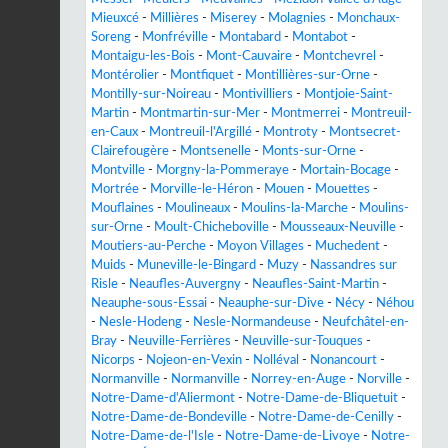
Mieuxcé
-
Millières
-
Miserey
-
Molagnies
-
Monchaux-
Soreng
-
Monfréville
-
Montabard
-
Montabot
-
Montaigu-les-Bois
-
Mont-Cauvaire
-
Montchevrel
-
Montérolier
-
Montfiquet
-
Montillières-sur-Orne
-
Montilly-sur-Noireau
-
Montivilliers
-
Montjoie-Saint-
Martin
-
Montmartin-sur-Mer
-
Montmerrei
-
Montreuil-
en-Caux
-
Montreuil-l'Argillé
-
Montroty
-
Montsecret-
Clairefougère
-
Montsenelle
-
Monts-sur-Orne
-
Montville
-
Morgny-la-Pommeraye
-
Mortain-Bocage
-
Mortrée
-
Morville-le-Héron
-
Mouen
-
Mouettes
-
Mouflaines
-
Moulineaux
-
Moulins-la-Marche
-
Moulins-
sur-Orne
-
Moult-Chicheboville
-
Mousseaux-Neuville
-
Moutiers-au-Perche
-
Moyon Villages
-
Muchedent
-
Muids
-
Muneville-le-Bingard
-
Muzy
-
Nassandres sur
Risle
-
Neaufles-Auvergny
-
Neaufles-Saint-Martin
-
Neauphe-sous-Essai
-
Neauphe-sur-Dive
-
Nécy
-
Néhou
-
Nesle-Hodeng
-
Nesle-Normandeuse
-
Neufchâtel-en-
Bray
-
Neuville-Ferrières
-
Neuville-sur-Touques
-
Nicorps
-
Nojeon-en-Vexin
-
Nolléval
-
Nonancourt
-
Normanville
-
Normanville
-
Norrey-en-Auge
-
Norville
-
Notre-Dame-d'Aliermont
-
Notre-Dame-de-Bliquetuit
-
Notre-Dame-de-Bondeville
-
Notre-Dame-de-Cenilly
-
Notre-Dame-de-l'Isle
-
Notre-Dame-de-Livoye
-
Notre-