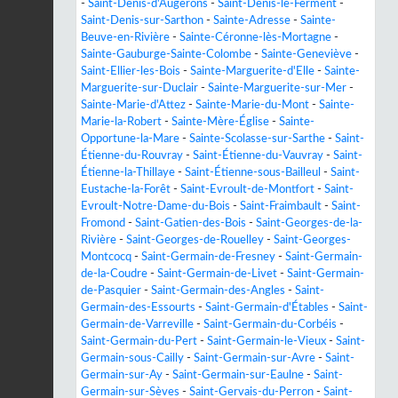
-
Saint-Denis-d'Augerons
-
Saint-Denis-le-Ferment
-
Saint-Denis-sur-Sarthon
-
Sainte-Adresse
-
Sainte-
Beuve-en-Rivière
-
Sainte-Céronne-lès-Mortagne
-
Sainte-Gauburge-Sainte-Colombe
-
Sainte-Geneviève
-
Saint-Ellier-les-Bois
-
Sainte-Marguerite-d'Elle
-
Sainte-
Marguerite-sur-Duclair
-
Sainte-Marguerite-sur-Mer
-
Sainte-Marie-d'Attez
-
Sainte-Marie-du-Mont
-
Sainte-
Marie-la-Robert
-
Sainte-Mère-Église
-
Sainte-
Opportune-la-Mare
-
Sainte-Scolasse-sur-Sarthe
-
Saint-
Étienne-du-Rouvray
-
Saint-Étienne-du-Vauvray
-
Saint-
Étienne-la-Thillaye
-
Saint-Étienne-sous-Bailleul
-
Saint-
Eustache-la-Forêt
-
Saint-Evroult-de-Montfort
-
Saint-
Evroult-Notre-Dame-du-Bois
-
Saint-Fraimbault
-
Saint-
Fromond
-
Saint-Gatien-des-Bois
-
Saint-Georges-de-la-
Rivière
-
Saint-Georges-de-Rouelley
-
Saint-Georges-
Montcocq
-
Saint-Germain-de-Fresney
-
Saint-Germain-
de-la-Coudre
-
Saint-Germain-de-Livet
-
Saint-Germain-
de-Pasquier
-
Saint-Germain-des-Angles
-
Saint-
Germain-des-Essourts
-
Saint-Germain-d'Étables
-
Saint-
Germain-de-Varreville
-
Saint-Germain-du-Corbéis
-
Saint-Germain-du-Pert
-
Saint-Germain-le-Vieux
-
Saint-
Germain-sous-Cailly
-
Saint-Germain-sur-Avre
-
Saint-
Germain-sur-Ay
-
Saint-Germain-sur-Eaulne
-
Saint-
Germain-sur-Sèves
-
Saint-Gervais-du-Perron
-
Saint-