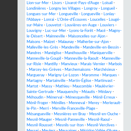
Lion-sur-Mer
-
Lisors
-
Livarot-Pays-d'Auge
-
Loisail
-
Londinières
-
Longny les Villages
-
Longroy
-
Longueil
-
Longues-sur-Mer
-
Longueville
-
Longueville
-
Lonlay-
l'Abbaye
-
Lonrai
-
L'Orée-d'Écouves
-
Loucelles
-
Lougé-
sur-Maire
-
Louvetot
-
Louvières-en-Auge
-
Louviers
-
Louvigny
-
Luc-sur-Mer
-
Lyons-la-Forêt
-
Macé
-
Magny-
le-Désert
-
Mainneville
-
Maisoncelles-sur-Ajon
-
Maisons
-
Maizet
-
Malaunay
-
Malherbe-sur-Ajon
-
Malleville-les-Grès
-
Mandeville
-
Mandeville-en-Bessin
-
Mandres
-
Manéglise
-
Manéhouville
-
Maniquerville
-
Manneville-la-Goupil
-
Manneville-la-Raoult
-
Manneville-
sur-Risle
-
Mantilly
-
Manvieux
-
Marais-Vernier
-
Marbois
-
Marcey-les-Grèves
-
Marchemaisons
-
Marchésieux
-
Margueray
-
Marigny-Le-Lozon
-
Maromme
-
Marques
-
Martagny
-
Martainville
-
Martin-Église
-
Martinvast
-
Martot
-
Massy
-
Mathieu
-
Maucomble
-
Maulévrier-
Sainte-Gertrude
-
Mauquenchy
-
Méautis
-
Médavy
-
Méhoudin
-
Ménerval
-
Ménesqueville
-
Ménil-Erreux
-
Ménil-Froger
-
Ménilles
-
Menneval
-
Merey
-
Merlerault-
le-Pin
-
Merri
-
Merville-Franceville-Plage
-
Mésangueville
-
Mesnières-en-Bray
-
Mesnil-en-Ouche
-
Mesnil-Mauger
-
Mesnil-Panneville
-
Mesnil-Raoul
-
Mesnil-Rousset
-
Mesnils-sur-Iton
-
Mesnil-Verclives
-
Messei
-
Meulers
-
Meuvaines
-
Mézidon Vallée d'Auge
-