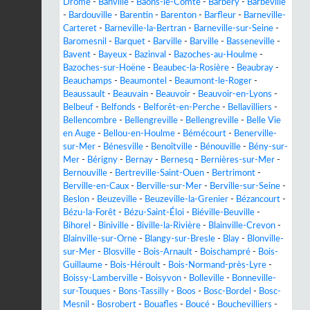
Drôme
-
Banville
-
Baons-le-Comte
-
Barbery
-
Barbeville
-
Bardouville
-
Barentin
-
Barenton
-
Barfleur
-
Barneville-
Carteret
-
Barneville-la-Bertran
-
Barneville-sur-Seine
-
Baromesnil
-
Barquet
-
Barville
-
Barville
-
Basseneville
-
Bavent
-
Bayeux
-
Bazinval
-
Bazoches-au-Houlme
-
Bazoches-sur-Hoëne
-
Beaubec-la-Rosière
-
Beaubray
-
Beauchamps
-
Beaumontel
-
Beaumont-le-Roger
-
Beaussault
-
Beauvain
-
Beauvoir
-
Beauvoir-en-Lyons
-
Belbeuf
-
Belfonds
-
Belforêt-en-Perche
-
Bellavilliers
-
Bellencombre
-
Bellengreville
-
Bellengreville
-
Belle Vie
en Auge
-
Bellou-en-Houlme
-
Bémécourt
-
Benerville-
sur-Mer
-
Bénesville
-
Benoîtville
-
Bénouville
-
Bény-sur-
Mer
-
Bérigny
-
Bernay
-
Bernesq
-
Bernières-sur-Mer
-
Bernouville
-
Bertreville-Saint-Ouen
-
Bertrimont
-
Berville-en-Caux
-
Berville-sur-Mer
-
Berville-sur-Seine
-
Beslon
-
Beuzeville
-
Beuzeville-la-Grenier
-
Bézancourt
-
Bézu-la-Forêt
-
Bézu-Saint-Éloi
-
Biéville-Beuville
-
Bihorel
-
Biniville
-
Biville-la-Rivière
-
Blainville-Crevon
-
Blainville-sur-Orne
-
Blangy-sur-Bresle
-
Blay
-
Blonville-
sur-Mer
-
Blosville
-
Bois-Arnault
-
Boischampré
-
Bois-
Guillaume
-
Bois-Héroult
-
Bois-Normand-près-Lyre
-
Boissy-Lamberville
-
Boisyvon
-
Bolleville
-
Bonneville-
sur-Touques
-
Bons-Tassilly
-
Boos
-
Bosc-Bordel
-
Bosc-
Mesnil
-
Bosrobert
-
Bouafles
-
Boucé
-
Bouchevilliers
-