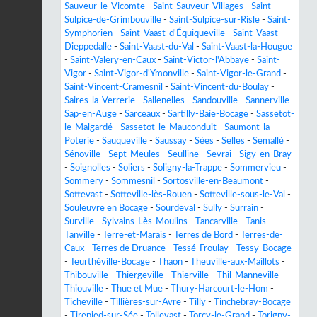
Sauveur-le-Vicomte
-
Saint-Sauveur-Villages
-
Saint-
Sulpice-de-Grimbouville
-
Saint-Sulpice-sur-Risle
-
Saint-
Symphorien
-
Saint-Vaast-d'Équiqueville
-
Saint-Vaast-
Dieppedalle
-
Saint-Vaast-du-Val
-
Saint-Vaast-la-Hougue
-
Saint-Valery-en-Caux
-
Saint-Victor-l'Abbaye
-
Saint-
Vigor
-
Saint-Vigor-d'Ymonville
-
Saint-Vigor-le-Grand
-
Saint-Vincent-Cramesnil
-
Saint-Vincent-du-Boulay
-
Saires-la-Verrerie
-
Sallenelles
-
Sandouville
-
Sannerville
-
Sap-en-Auge
-
Sarceaux
-
Sartilly-Baie-Bocage
-
Sassetot-
le-Malgardé
-
Sassetot-le-Mauconduit
-
Saumont-la-
Poterie
-
Sauqueville
-
Saussay
-
Sées
-
Selles
-
Semallé
-
Sénoville
-
Sept-Meules
-
Seulline
-
Sevrai
-
Sigy-en-Bray
-
Soignolles
-
Soliers
-
Soligny-la-Trappe
-
Sommervieu
-
Sommery
-
Sommesnil
-
Sortosville-en-Beaumont
-
Sottevast
-
Sotteville-lès-Rouen
-
Sotteville-sous-le-Val
-
Souleuvre en Bocage
-
Sourdeval
-
Sully
-
Surrain
-
Surville
-
Sylvains-Lès-Moulins
-
Tancarville
-
Tanis
-
Tanville
-
Terre-et-Marais
-
Terres de Bord
-
Terres-de-
Caux
-
Terres de Druance
-
Tessé-Froulay
-
Tessy-Bocage
-
Teurthéville-Bocage
-
Thaon
-
Theuville-aux-Maillots
-
Thibouville
-
Thiergeville
-
Thierville
-
Thil-Manneville
-
Thiouville
-
Thue et Mue
-
Thury-Harcourt-le-Hom
-
Ticheville
-
Tillières-sur-Avre
-
Tilly
-
Tinchebray-Bocage
-
Tirepied-sur-Sée
-
Tollevast
-
Torcy-le-Grand
-
Torigny-