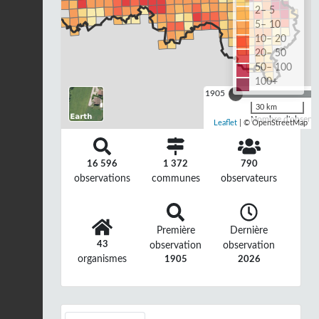
2– 5
5– 10
10– 20
20– 50
50– 100
100+
1905
30 km
Nombre d'observat
Leaflet
| © OpenStreetMap
16 596
1 372
790
observations
communes
observateurs
Première
Dernière
43
observation
observation
organismes
1905
2026