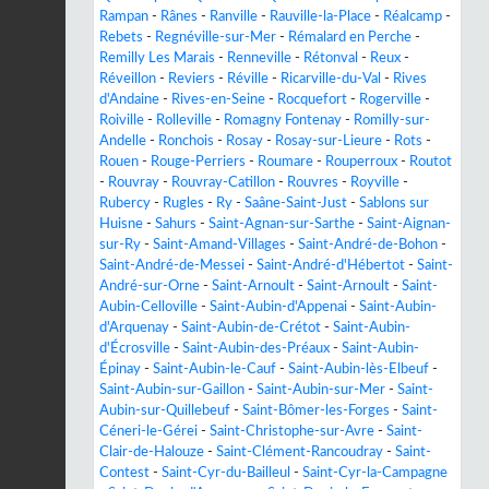
Rampan
-
Rânes
-
Ranville
-
Rauville-la-Place
-
Réalcamp
-
Rebets
-
Regnéville-sur-Mer
-
Rémalard en Perche
-
Remilly Les Marais
-
Renneville
-
Rétonval
-
Reux
-
Réveillon
-
Reviers
-
Réville
-
Ricarville-du-Val
-
Rives
d'Andaine
-
Rives-en-Seine
-
Rocquefort
-
Rogerville
-
Roiville
-
Rolleville
-
Romagny Fontenay
-
Romilly-sur-
Andelle
-
Ronchois
-
Rosay
-
Rosay-sur-Lieure
-
Rots
-
Rouen
-
Rouge-Perriers
-
Roumare
-
Rouperroux
-
Routot
-
Rouvray
-
Rouvray-Catillon
-
Rouvres
-
Royville
-
Rubercy
-
Rugles
-
Ry
-
Saâne-Saint-Just
-
Sablons sur
Huisne
-
Sahurs
-
Saint-Agnan-sur-Sarthe
-
Saint-Aignan-
sur-Ry
-
Saint-Amand-Villages
-
Saint-André-de-Bohon
-
Saint-André-de-Messei
-
Saint-André-d'Hébertot
-
Saint-
André-sur-Orne
-
Saint-Arnoult
-
Saint-Arnoult
-
Saint-
Aubin-Celloville
-
Saint-Aubin-d'Appenai
-
Saint-Aubin-
d'Arquenay
-
Saint-Aubin-de-Crétot
-
Saint-Aubin-
d'Écrosville
-
Saint-Aubin-des-Préaux
-
Saint-Aubin-
Épinay
-
Saint-Aubin-le-Cauf
-
Saint-Aubin-lès-Elbeuf
-
Saint-Aubin-sur-Gaillon
-
Saint-Aubin-sur-Mer
-
Saint-
Aubin-sur-Quillebeuf
-
Saint-Bômer-les-Forges
-
Saint-
Céneri-le-Gérei
-
Saint-Christophe-sur-Avre
-
Saint-
Clair-de-Halouze
-
Saint-Clément-Rancoudray
-
Saint-
Contest
-
Saint-Cyr-du-Bailleul
-
Saint-Cyr-la-Campagne