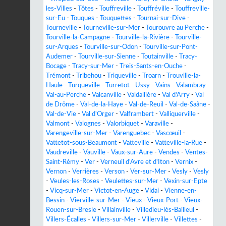
les-Villes
-
Tôtes
-
Touffreville
-
Touffréville
-
Touffreville-
sur-Eu
-
Touques
-
Touquettes
-
Tournai-sur-Dive
-
Tourneville
-
Tourneville-sur-Mer
-
Tourouvre au Perche
-
Tourville-la-Campagne
-
Tourville-la-Rivière
-
Tourville-
sur-Arques
-
Tourville-sur-Odon
-
Tourville-sur-Pont-
Audemer
-
Tourville-sur-Sienne
-
Toutainville
-
Tracy-
Bocage
-
Tracy-sur-Mer
-
Treis-Sants-en-Ouche
-
Trémont
-
Tribehou
-
Triqueville
-
Troarn
-
Trouville-la-
Haule
-
Turqueville
-
Turretot
-
Ussy
-
Vains
-
Valambray
-
Val-au-Perche
-
Valcanville
-
Valdallière
-
Val d'Arry
-
Val
de Drôme
-
Val-de-la-Haye
-
Val-de-Reuil
-
Val-de-Saâne
-
Val-de-Vie
-
Val d'Orger
-
Valframbert
-
Valliquerville
-
Valmont
-
Valognes
-
Valorbiquet
-
Varaville
-
Varengeville-sur-Mer
-
Varenguebec
-
Vascœuil
-
Vattetot-sous-Beaumont
-
Vatteville
-
Vatteville-la-Rue
-
Vaudreville
-
Vauville
-
Vaux-sur-Aure
-
Vendes
-
Ventes-
Saint-Rémy
-
Ver
-
Verneuil d'Avre et d'Iton
-
Vernix
-
Vernon
-
Verrières
-
Verson
-
Ver-sur-Mer
-
Vesly
-
Vesly
-
Veules-les-Roses
-
Veulettes-sur-Mer
-
Vexin-sur-Epte
-
Vicq-sur-Mer
-
Victot-en-Auge
-
Vidai
-
Vienne-en-
Bessin
-
Vierville-sur-Mer
-
Vieux
-
Vieux-Port
-
Vieux-
Rouen-sur-Bresle
-
Villainville
-
Villedieu-lès-Bailleul
-
Villers-Écalles
-
Villers-sur-Mer
-
Villerville
-
Villettes
-