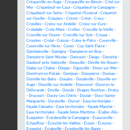
Cricqueville-en-Auge
-
Cricqueville-en-Bessin
-
Criel-sur-
Mer
-
Criquebeuf-en-Caux
-
Criquebeuf-la-Campagne
-
Criquebeuf-sur-Seine
-
Criquetot-l'Esneval
-
Criquetot-
sur-Ouville
-
Criquiers
-
Cristot
-
Critot
-
Crocy
-
Croisilles
-
Croisy-sur-Andelle
-
Croisy-sur-Eure
-
Croixdalle
-
Croix-Mare
-
Crollon
-
Crosville-la-Vieille
-
Crosville-sur-Douve
-
Crosville-sur-Scie
-
Crouay
-
Crouttes
-
Crulai
-
Cuissai
-
Culey-le-Patry
-
Cuverville
-
Cuverville-sur-Yères
-
Cuves
-
Cuy-Saint-Fiacre
-
Damblainville
-
Damigny
-
Dampierre-en-Bray
-
Dampierre-Saint-Nicolas
-
Dancourt
-
Dangy
-
Darnétal
-
Daubeuf-près-Vatteville
-
Deauville
-
Déville-lès-Rouen
-
Dialan sur Chaîne
-
Dieppe
-
Digosville
-
Dives-sur-Mer
-
Domfront en Poiraie
-
Domjean
-
Dompierre
-
Donnay
-
Donville-les-Bains
-
Douains
-
Doudeville
-
Douville-en-
Auge
-
Douville-sur-Andelle
-
Douvrend
-
Douvres-la-
Délivrande
-
Doville
-
Dozulé
-
Dragey-Ronthon
-
Droisy
-
Drucourt
-
Ducey-Les Chéris
-
Duclair
-
Ducy-Sainte-
Marguerite
-
Duranville
-
Durcet
-
Eaux territoriales -
Façade Calvados
-
Eaux territoriales - Façade Manche
-
Eaux territoriales - Façade Seine-Maritime
-
Écalles-Alix
-
Écaquelon
-
Écardenville-la-Campagne
-
Écausseville
-
Échauffour
-
Écouché-les-Vallées
-
Écouis
-
Écouves
-
Ecquetot
-
Écrainville
-
Écretteville-lès-Baons
-