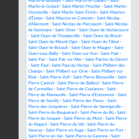
Martin-le-Bouillant
-
Saint-Martin-le-Gaillard
-
Saint-
Martin-le-Gréard
-
Saint-Martin-l'Hortier
-
Saint-Martin-
Osmonville
-
Saint-Martin-Saint-Firmin
-
Saint-Maurice-
d'Ételan
-
Saint-Maurice-en-Cotentin
-
Saint-Nicolas-
d'Aliermont
-
Saint-Nicolas-de-Pierrepont
-
Saint-Nicolas-
de-Sommaire
-
Saint-Omer
-
Saint-Ouen-de-Sécherouvre
-
Saint-Ouen-de-Thouberville
-
Saint-Ouen-du-Breuil
-
Saint-Ouen-du-Mesnil-Oger
-
Saint-Ouen-du-Tilleul
-
Saint-Ouen-le-Brisoult
-
Saint-Ouen-le-Mauger
-
Saint-
Ouen-sous-Bailly
-
Saint-Ouen-sur-Iton
-
Saint-Paër
-
Saint-Pair
-
Saint-Pair-sur-Mer
-
Saint-Patrice-du-Désert
-
Saint-Paul
-
Saint-Paul-du-Vernay
-
Saint-Philbert-des-
Champs
-
Saint-Philbert-sur-Orne
-
Saint-Philbert-sur-
Risle
-
Saint-Pierre-Azif
-
Saint-Pierre-Bénouville
-
Saint-
Pierre-Canivet
-
Saint-Pierre-de-Bailleul
-
Saint-Pierre-
de-Cormeilles
-
Saint-Pierre-de-Coutances
-
Saint-
Pierre-de-Manneville
-
Saint-Pierre-d'Entremont
-
Saint-
Pierre-de-Semilly
-
Saint-Pierre-des-Fleurs
-
Saint-
Pierre-des-Jonquières
-
Saint-Pierre-de-Varengeville
-
Saint-Pierre-du-Bosguérard
-
Saint-Pierre-du-Bû
-
Saint-
Pierre-du-Jonquet
-
Saint-Pierre-du-Mont
-
Saint-Pierre-
du-Regard
-
Saint-Pierre-du-Val
-
Saint-Pierre-du-
Vauvray
-
Saint-Pierre-en-Auge
-
Saint-Pierre-en-Port
-
Saint-Pierre-en-Val
-
Saint-Pierre-la-Garenne
-
Saint-