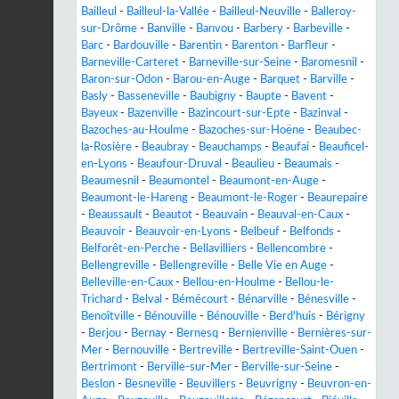
Bailleul
-
Bailleul-la-Vallée
-
Bailleul-Neuville
-
Balleroy-
sur-Drôme
-
Banville
-
Banvou
-
Barbery
-
Barbeville
-
Barc
-
Bardouville
-
Barentin
-
Barenton
-
Barfleur
-
Barneville-Carteret
-
Barneville-sur-Seine
-
Baromesnil
-
Baron-sur-Odon
-
Barou-en-Auge
-
Barquet
-
Barville
-
Basly
-
Basseneville
-
Baubigny
-
Baupte
-
Bavent
-
Bayeux
-
Bazenville
-
Bazincourt-sur-Epte
-
Bazinval
-
Bazoches-au-Houlme
-
Bazoches-sur-Hoëne
-
Beaubec-
la-Rosière
-
Beaubray
-
Beauchamps
-
Beaufai
-
Beauficel-
en-Lyons
-
Beaufour-Druval
-
Beaulieu
-
Beaumais
-
Beaumesnil
-
Beaumontel
-
Beaumont-en-Auge
-
Beaumont-le-Hareng
-
Beaumont-le-Roger
-
Beaurepaire
-
Beaussault
-
Beautot
-
Beauvain
-
Beauval-en-Caux
-
Beauvoir
-
Beauvoir-en-Lyons
-
Belbeuf
-
Belfonds
-
Belforêt-en-Perche
-
Bellavilliers
-
Bellencombre
-
Bellengreville
-
Bellengreville
-
Belle Vie en Auge
-
Belleville-en-Caux
-
Bellou-en-Houlme
-
Bellou-le-
Trichard
-
Belval
-
Bémécourt
-
Bénarville
-
Bénesville
-
Benoîtville
-
Bénouville
-
Bénouville
-
Berd'huis
-
Bérigny
-
Berjou
-
Bernay
-
Bernesq
-
Bernienville
-
Bernières-sur-
Mer
-
Bernouville
-
Bertreville
-
Bertreville-Saint-Ouen
-
Bertrimont
-
Berville-sur-Mer
-
Berville-sur-Seine
-
Beslon
-
Besneville
-
Beuvillers
-
Beuvrigny
-
Beuvron-en-