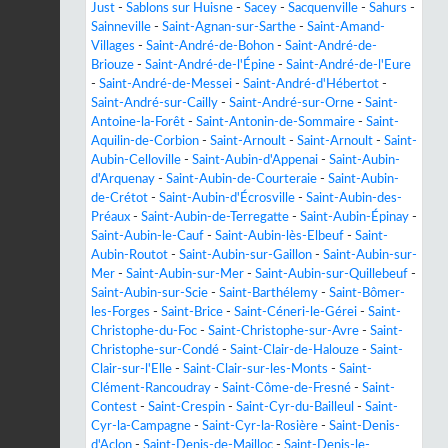
Just
-
Sablons sur Huisne
-
Sacey
-
Sacquenville
-
Sahurs
-
Sainneville
-
Saint-Agnan-sur-Sarthe
-
Saint-Amand-
Villages
-
Saint-André-de-Bohon
-
Saint-André-de-
Briouze
-
Saint-André-de-l'Épine
-
Saint-André-de-l'Eure
-
Saint-André-de-Messei
-
Saint-André-d'Hébertot
-
Saint-André-sur-Cailly
-
Saint-André-sur-Orne
-
Saint-
Antoine-la-Forêt
-
Saint-Antonin-de-Sommaire
-
Saint-
Aquilin-de-Corbion
-
Saint-Arnoult
-
Saint-Arnoult
-
Saint-
Aubin-Celloville
-
Saint-Aubin-d'Appenai
-
Saint-Aubin-
d'Arquenay
-
Saint-Aubin-de-Courteraie
-
Saint-Aubin-
de-Crétot
-
Saint-Aubin-d'Écrosville
-
Saint-Aubin-des-
Préaux
-
Saint-Aubin-de-Terregatte
-
Saint-Aubin-Épinay
-
Saint-Aubin-le-Cauf
-
Saint-Aubin-lès-Elbeuf
-
Saint-
Aubin-Routot
-
Saint-Aubin-sur-Gaillon
-
Saint-Aubin-sur-
Mer
-
Saint-Aubin-sur-Mer
-
Saint-Aubin-sur-Quillebeuf
-
Saint-Aubin-sur-Scie
-
Saint-Barthélemy
-
Saint-Bômer-
les-Forges
-
Saint-Brice
-
Saint-Céneri-le-Gérei
-
Saint-
Christophe-du-Foc
-
Saint-Christophe-sur-Avre
-
Saint-
Christophe-sur-Condé
-
Saint-Clair-de-Halouze
-
Saint-
Clair-sur-l'Elle
-
Saint-Clair-sur-les-Monts
-
Saint-
Clément-Rancoudray
-
Saint-Côme-de-Fresné
-
Saint-
Contest
-
Saint-Crespin
-
Saint-Cyr-du-Bailleul
-
Saint-
Cyr-la-Campagne
-
Saint-Cyr-la-Rosière
-
Saint-Denis-
d'Aclon
-
Saint-Denis-de-Mailloc
-
Saint-Denis-le-