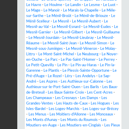
Le Havre
-
Le Houlme
-
Le Landin
-
Le Lesme
-
Le Luot
-
Le Mage
-
Le Manoir
-
Le Marais-la-Chapelle
-
Le Mêle-
sur-Sarthe
-
Le Ménil-Broût
-
Le Ménil-de-Briouze
-
Le
Ménil-Scelleur
-
Le Mesnil
-
Le Mesnil-Aubert
-
Le
Mesnil-au-Val
-
Le Mesnil-Esnard
-
Le Mesnil-Eudes
-
Le
Mesnil-Garnier
-
Le Mesnil-Gilbert
-
Le Mesnil-Guillaume
-
Le Mesnil-Jourdain
-
Le Mesnil-Lieubray
-
Le Mesnil-
Réaume
-
Le Mesnil-Saint-Jean
-
Le Mesnil-Simon
-
Le
Mesnil-sous-Jumièges
-
Le Mesnil-Véneron
-
Le Molay-
Littry
-
Le Mont-Saint-Michel
-
Le Neubourg
-
Le Noyer-
en-Ouche
-
Le Parc
-
Le Pas-Saint-l'Homer
-
Le Perrey
-
Le Petit-Quevilly
-
Le Pin
-
Le Pin-au-Haras
-
Le Pin-la-
Garenne
-
Le Plantis
-
Le Plessis-Sainte-Opportune
-
Le
Pré-d'Auge
-
Le Rozel
-
Léry
-
Les Andelys
-
Le Sap-
André
-
Les Aspres
-
Les Authieux-sur-Calonne
-
Les
Authieux-sur-le-Port-Saint-Ouen
-
Les Barils
-
Les Baux-
de-Breteuil
-
Les Baux-Sainte-Croix
-
Les Cent-Acres
-
Les Champeaux
-
Les Cresnays
-
Les Damps
-
Les
Grandes-Ventes
-
Les Hauts-de-Caux
-
Les Hogues
-
Les
Isles-Bardel
-
Les Loges-Marchis
-
Les Loges-sur-Brécey
-
Les Menus
-
Les Moitiers-d'Allonne
-
Les Monceaux
-
Les Monts d'Aunay
-
Les Monts du Roumois
-
Les
Moutiers-en-Auge
-
Les Moutiers-en-Cinglais
-
Les Pieux