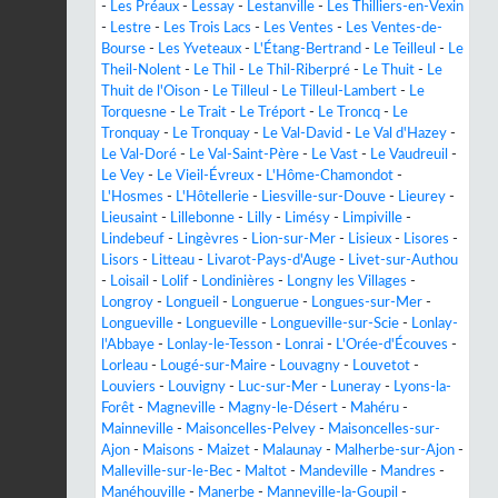
-
Les Préaux
-
Lessay
-
Lestanville
-
Les Thilliers-en-Vexin
-
Lestre
-
Les Trois Lacs
-
Les Ventes
-
Les Ventes-de-
Bourse
-
Les Yveteaux
-
L'Étang-Bertrand
-
Le Teilleul
-
Le
Theil-Nolent
-
Le Thil
-
Le Thil-Riberpré
-
Le Thuit
-
Le
Thuit de l'Oison
-
Le Tilleul
-
Le Tilleul-Lambert
-
Le
Torquesne
-
Le Trait
-
Le Tréport
-
Le Troncq
-
Le
Tronquay
-
Le Tronquay
-
Le Val-David
-
Le Val d'Hazey
-
Le Val-Doré
-
Le Val-Saint-Père
-
Le Vast
-
Le Vaudreuil
-
Le Vey
-
Le Vieil-Évreux
-
L'Hôme-Chamondot
-
L'Hosmes
-
L'Hôtellerie
-
Liesville-sur-Douve
-
Lieurey
-
Lieusaint
-
Lillebonne
-
Lilly
-
Limésy
-
Limpiville
-
Lindebeuf
-
Lingèvres
-
Lion-sur-Mer
-
Lisieux
-
Lisores
-
Lisors
-
Litteau
-
Livarot-Pays-d'Auge
-
Livet-sur-Authou
-
Loisail
-
Lolif
-
Londinières
-
Longny les Villages
-
Longroy
-
Longueil
-
Longuerue
-
Longues-sur-Mer
-
Longueville
-
Longueville
-
Longueville-sur-Scie
-
Lonlay-
l'Abbaye
-
Lonlay-le-Tesson
-
Lonrai
-
L'Orée-d'Écouves
-
Lorleau
-
Lougé-sur-Maire
-
Louvagny
-
Louvetot
-
Louviers
-
Louvigny
-
Luc-sur-Mer
-
Luneray
-
Lyons-la-
Forêt
-
Magneville
-
Magny-le-Désert
-
Mahéru
-
Mainneville
-
Maisoncelles-Pelvey
-
Maisoncelles-sur-
Ajon
-
Maisons
-
Maizet
-
Malaunay
-
Malherbe-sur-Ajon
-
Malleville-sur-le-Bec
-
Maltot
-
Mandeville
-
Mandres
-
Manéhouville
-
Manerbe
-
Manneville-la-Goupil
-