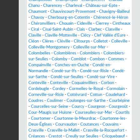
Chanu
-
Charencey
-
Charleval
-
Château-sur-Epte
-
Chaumont
-
Chauvincourt-Provemont
-
Chavigny-Bailleul
-
Chavoy
-
Cherbourg-en-Cotentin
-
Chérencé-le-Héron
-
Chéronvilliers
-
Chouain
-
Cideville
-
Cierrey
-
Cintheaux
-
Ciral
-
Cisai-Saint-Aubin
-
Clais
-
Clarbec
-
Clasville
-
Claville
-
Claville-Motteville
-
Clécy
-
Clef Vallée d'Eure
-
Cléon
-
Clères
-
Cléville
-
Clitourps
-
Colletot
-
Colleville
-
Colleville-Montgomery
-
Colleville-sur-Mer
-
Colombelles
-
Colombières
-
Colombiers
-
Colombiers-
sur-Seulles
-
Colomby
-
Comblot
-
Combon
-
Commes
-
Compainville
-
Conches-en-Ouche
-
Condé-en-
Normandie
-
Condé-sur-Ifs
-
Condé-sur-Risle
-
Condé-
sur-Sarthe
-
Condé-sur-Seulles
-
Condé-sur-Vire
-
Conteville
-
Conteville
-
Coquainvilliers
-
Corbon
-
Cordebugle
-
Cordey
-
Cormelles-le-Royal
-
Cormolain
-
Corneville-sur-Risle
-
Cottévrard
-
Cottun
-
Coudehard
-
Coudres
-
Coulimer
-
Coulonges-sur-Sarthe
-
Courbépine
-
Courcelles-sur-Seine
-
Courcy
-
Courgeon
-
Courgeoût
-
Cour-Maugis sur Huisne
-
Courseulles-sur-Mer
-
Courtils
-
Courtomer
-
Courtonne-la-Meurdrac
-
Courtonne-les-
Deux-Églises
-
Courvaudon
-
Coutances
-
Couvains
-
Crasville
-
Crasville-la-Mallet
-
Crasville-la-Rocquefort
-
Créances
-
Crestot
-
Creully sur Seulles
-
Cricquebœuf
-