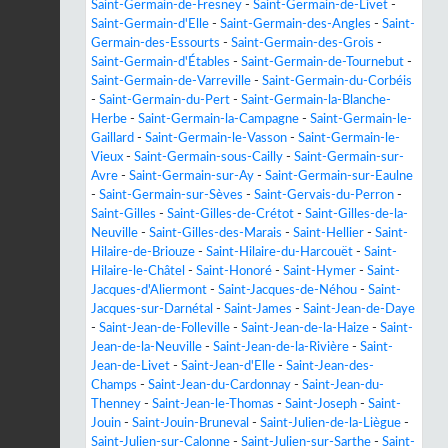
Saint-Germain-de-Fresney
-
Saint-Germain-de-Livet
-
Saint-Germain-d'Elle
-
Saint-Germain-des-Angles
-
Saint-
Germain-des-Essourts
-
Saint-Germain-des-Grois
-
Saint-Germain-d'Étables
-
Saint-Germain-de-Tournebut
-
Saint-Germain-de-Varreville
-
Saint-Germain-du-Corbéis
-
Saint-Germain-du-Pert
-
Saint-Germain-la-Blanche-
Herbe
-
Saint-Germain-la-Campagne
-
Saint-Germain-le-
Gaillard
-
Saint-Germain-le-Vasson
-
Saint-Germain-le-
Vieux
-
Saint-Germain-sous-Cailly
-
Saint-Germain-sur-
Avre
-
Saint-Germain-sur-Ay
-
Saint-Germain-sur-Eaulne
-
Saint-Germain-sur-Sèves
-
Saint-Gervais-du-Perron
-
Saint-Gilles
-
Saint-Gilles-de-Crétot
-
Saint-Gilles-de-la-
Neuville
-
Saint-Gilles-des-Marais
-
Saint-Hellier
-
Saint-
Hilaire-de-Briouze
-
Saint-Hilaire-du-Harcouët
-
Saint-
Hilaire-le-Châtel
-
Saint-Honoré
-
Saint-Hymer
-
Saint-
Jacques-d'Aliermont
-
Saint-Jacques-de-Néhou
-
Saint-
Jacques-sur-Darnétal
-
Saint-James
-
Saint-Jean-de-Daye
-
Saint-Jean-de-Folleville
-
Saint-Jean-de-la-Haize
-
Saint-
Jean-de-la-Neuville
-
Saint-Jean-de-la-Rivière
-
Saint-
Jean-de-Livet
-
Saint-Jean-d'Elle
-
Saint-Jean-des-
Champs
-
Saint-Jean-du-Cardonnay
-
Saint-Jean-du-
Thenney
-
Saint-Jean-le-Thomas
-
Saint-Joseph
-
Saint-
Jouin
-
Saint-Jouin-Bruneval
-
Saint-Julien-de-la-Liègue
-
Saint-Julien-sur-Calonne
-
Saint-Julien-sur-Sarthe
-
Saint-