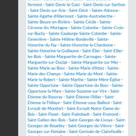
Ferment
-
Saint-Denis-le-Gast
-
Saint-Denis-sur-Sarthon
-
Saint-Denis-sur-Scie
-
Saint-Désir
-
Sainte-Adresse
-
Sainte-Agathe-d'Aliermont
-
Sainte-Austreberthe
-
Sainte-Beuve-en-Rivière
-
Sainte-Cécile
-
Sainte-
Céronne-lès-Mortagne
-
Sainte-Colombe
-
Sainte-Croix-
sur-Buchy
-
Sainte-Gauburge-Sainte-Colombe
-
Sainte-
Geneviève
-
Sainte-Hélène-Bondeville
-
Sainte-
Honorine-du-Fay
-
Sainte-Honorine-la-Chardonne
-
Sainte-Honorine-la-Guillaume
-
Saint-Élier
-
Saint-Ellier-
les-Bois
-
Sainte-Marguerite-de-Carrouges
-
Sainte-
Marguerite-sur-Duclair
-
Sainte-Marguerite-sur-Mer
-
Sainte-Marie-au-Bosc
-
Sainte-Marie-d'Attez
-
Sainte-
Marie-des-Champs
-
Sainte-Marie-du-Mont
-
Sainte-
Marie-la-Robert
-
Sainte-Marthe
-
Sainte-Mère-Église
-
Sainte-Opportune
-
Sainte-Opportune-du-Bosc
-
Sainte-
Opportune-la-Mare
-
Sainte-Suzanne-sur-Vire
-
Saint-
Étienne-du-Rouvray
-
Saint-Étienne-l'Allier
-
Saint-
Étienne-la-Thillaye
-
Saint-Étienne-sous-Bailleul
-
Saint-
Evroult-de-Montfort
-
Saint-Evroult-Notre-Dame-du-
Bois
-
Saint-Floxel
-
Saint-Fraimbault
-
Saint-Fromond
-
Saint-Gatien-des-Bois
-
Saint-Georges-de-Livoye
-
Saint-
Georges-de-Rouelley
-
Saint-Georges-du-Vièvre
-
Saint-
Georges-sur-Fontaine
-
Saint-Germain-de-Clairefeuille
-