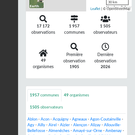
30 km
Nombre d'observat
Leaflet
| © OpenStreetMap
17 172
1 957
1 505
observations
communes
observateurs
Première
Dernière
49
observation
observation
organismes
1905
2026
1957
communes
49
organismes
1505
observateurs
Ablon
-
Acon
-
Acquigny
-
Agneaux
-
Agon-Coutainville
-
Agy
-
Ailly
-
Airel
-
Aizier
-
Alençon
-
Alizay
-
Allouville-
Bellefosse
-
Almenêches
-
Amayé-sur-Orne
-
Ambenay
-