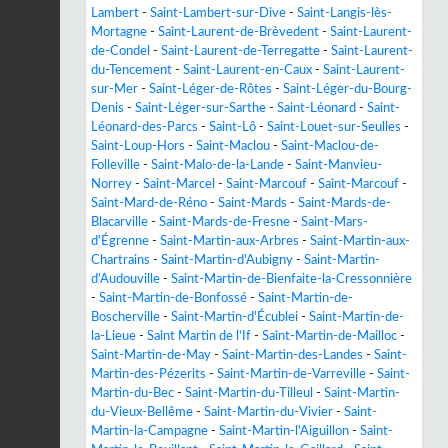
Lambert
-
Saint-Lambert-sur-Dive
-
Saint-Langis-lès-
Mortagne
-
Saint-Laurent-de-Brèvedent
-
Saint-Laurent-
de-Condel
-
Saint-Laurent-de-Terregatte
-
Saint-Laurent-
du-Tencement
-
Saint-Laurent-en-Caux
-
Saint-Laurent-
sur-Mer
-
Saint-Léger-de-Rôtes
-
Saint-Léger-du-Bourg-
Denis
-
Saint-Léger-sur-Sarthe
-
Saint-Léonard
-
Saint-
Léonard-des-Parcs
-
Saint-Lô
-
Saint-Louet-sur-Seulles
-
Saint-Loup-Hors
-
Saint-Maclou
-
Saint-Maclou-de-
Folleville
-
Saint-Malo-de-la-Lande
-
Saint-Manvieu-
Norrey
-
Saint-Marcel
-
Saint-Marcouf
-
Saint-Marcouf
-
Saint-Mard-de-Réno
-
Saint-Mards
-
Saint-Mards-de-
Blacarville
-
Saint-Mards-de-Fresne
-
Saint-Mars-
d'Égrenne
-
Saint-Martin-aux-Arbres
-
Saint-Martin-aux-
Chartrains
-
Saint-Martin-d'Aubigny
-
Saint-Martin-
d'Audouville
-
Saint-Martin-de-Bienfaite-la-Cressonnière
-
Saint-Martin-de-Bonfossé
-
Saint-Martin-de-
Boscherville
-
Saint-Martin-d'Écublei
-
Saint-Martin-de-
la-Lieue
-
Saint Martin de l'If
-
Saint-Martin-de-Mailloc
-
Saint-Martin-de-May
-
Saint-Martin-des-Landes
-
Saint-
Martin-des-Pézerits
-
Saint-Martin-de-Varreville
-
Saint-
Martin-du-Bec
-
Saint-Martin-du-Tilleul
-
Saint-Martin-
du-Vieux-Bellême
-
Saint-Martin-du-Vivier
-
Saint-
Martin-la-Campagne
-
Saint-Martin-l'Aiguillon
-
Saint-