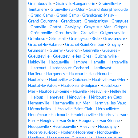
Graimbouville
-
Grainville-Langannerie
-
Grainville-la-
Teinturière
-
Grainville-sur-Odon
-
Grand Bourgtheroulde
-
Grand-Camp
-
Grand-Camp
-
Grandcamp-Maisy
-
Grand-Couronne
-
Grandcourt
-
Grandparigny
-
Grangues
-
Granville
-
Gratot
-
Gravigny
-
Graye-sur-Mer
-
Grèges
-
Grémonville
-
Grentheville
-
Greuville
-
Grigneuseville
-
Grimbosq
-
Grimesnil
-
Grosley-sur-Risle
-
Grossœuvre
-
Gruchet-le-Valasse
-
Gruchet-Saint-Siméon
-
Grugny
-
Grumesnil
-
Guerny
-
Guéron
-
Guerville
-
Gueures
-
Gueutteville
-
Gueutteville-les-Grès
-
Guichainville
-
Habloville
-
Hacqueville
-
Hambye
-
Hamelin
-
Harcanville
-
Harcourt
-
Hardencourt-Cocherel
-
Hardinvast
-
Harfleur
-
Harquency
-
Haucourt
-
Haudricourt
-
Hauterive
-
Hauteville-la-Guichard
-
Hauteville-sur-Mer
-
Hautot-le-Vatois
-
Hautot-Saint-Sulpice
-
Hautot-sur-
Mer
-
Hautot-sur-Seine
-
Hauville
-
Héauville
-
Helleville
-
Héloup
-
Hémevez
-
Hénouville
-
Héricourt-en-Caux
-
Hermanville
-
Hermanville-sur-Mer
-
Hermival-les-Vaux
-
Héronchelles
-
Hérouville-Saint-Clair
-
Hérouvillette
-
Heubécourt-Haricourt
-
Heudebouville
-
Heudreville-sur-
Eure
-
Heugleville-sur-Scie
-
Heugueville-sur-Sienne
-
Heuqueville
-
Heurteauville
-
Hiesville
-
Hocquigny
-
Hodeng-au-Bosc
-
Hodeng-Hodenger
-
Hondouville
-