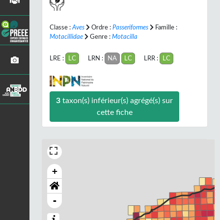
Classe :
Aves
Ordre :
Passeriformes
Famille :
Motacillidae
Genre :
Motacilla
LRE :
LC
LRN :
NA
LC
LRR :
LC
3
taxon(s) inférieur(s) agrégé(s) sur
cette fiche
+
-