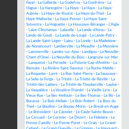
Fayel
-
La Gaillarde
-
La Godefroy
-
La Gonfrière
-
La
Hague
-
La Harengère
-
La Haye
-
La Haye
-
La Haye-
Aubrée
-
La Haye-de-Routot
-
La Haye-du-Theil
-
La
Haye-Malherbe
-
La Haye-Pesnel
-
La Haye-Saint-
Sylvestre
-
La Hoguette
-
La Houssaye-Béranger
-
L'Aigle
-
Laize-Clinchamps
-
Lalacelle
-
La Lande-d'Airou
-
La
Lande-de-Goult
-
La Lande-de-Lougé
-
La Lande-Patry
-
La Lande-Saint-Léger
-
Laleu
-
La Londe
-
La Madeleine-
de-Nonancourt
-
Lamberville
-
La Meauffe
-
La Mesnière
-
Lammerville
-
Landes-sur-Ajon
-
Landigou
-
La Neuville-
Chant-d'Oisel
-
La Neuville-du-Bosc
-
Langrune-sur-Mer
-
Lanquetot
-
La Pernelle
-
La Poterie-Cap-d'Antifer
-
La
Remuée
-
La Rivière-Saint-Sauveur
-
La Roche-Mabile
-
La Roquette
-
Larré
-
La Rue-Saint-Pierre
-
La Saussaye
-
La Selle-la-Forge
-
La Trinité
-
La Trinité-de-Réville
-
La
Trinité-des-Laitiers
-
La Trinité-de-Thouberville
-
Laulne
-
La Vaupalière
-
La Vespière-Friardel
-
La Vieille-Lyre
-
La
Vieux-Rue
-
Le Bec-Hellouin
-
Le Bec-Thomas
-
Le Bô
-
Le
Bocasse
-
Le Bois-Hellain
-
Le Bois-Robert
-
Le Bosc du
Theil
-
Le Bouillon
-
Le Boulay-Morin
-
Le Breuil-en-Auge
-
Le Brévedent
-
Le Castelet
-
Le Caule-Sainte-Beuve
-
Le Cercueil
-
Le Cormier
-
Le Dézert
-
Le Fidelaire
-
Le
Fresne-Camilly
-
Le Fresne-Poret
-
Le Grais
-
Le Grand-
Celland
-
Le Grand-Quevilly
-
Le Grippon
-
Le Hanouard
-