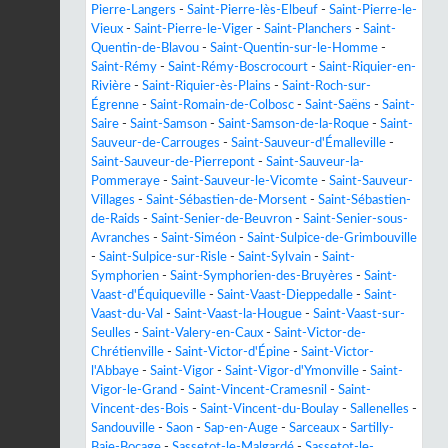
Pierre-Langers
-
Saint-Pierre-lès-Elbeuf
-
Saint-Pierre-le-
Vieux
-
Saint-Pierre-le-Viger
-
Saint-Planchers
-
Saint-
Quentin-de-Blavou
-
Saint-Quentin-sur-le-Homme
-
Saint-Rémy
-
Saint-Rémy-Boscrocourt
-
Saint-Riquier-en-
Rivière
-
Saint-Riquier-ès-Plains
-
Saint-Roch-sur-
Égrenne
-
Saint-Romain-de-Colbosc
-
Saint-Saëns
-
Saint-
Saire
-
Saint-Samson
-
Saint-Samson-de-la-Roque
-
Saint-
Sauveur-de-Carrouges
-
Saint-Sauveur-d'Émalleville
-
Saint-Sauveur-de-Pierrepont
-
Saint-Sauveur-la-
Pommeraye
-
Saint-Sauveur-le-Vicomte
-
Saint-Sauveur-
Villages
-
Saint-Sébastien-de-Morsent
-
Saint-Sébastien-
de-Raids
-
Saint-Senier-de-Beuvron
-
Saint-Senier-sous-
Avranches
-
Saint-Siméon
-
Saint-Sulpice-de-Grimbouville
-
Saint-Sulpice-sur-Risle
-
Saint-Sylvain
-
Saint-
Symphorien
-
Saint-Symphorien-des-Bruyères
-
Saint-
Vaast-d'Équiqueville
-
Saint-Vaast-Dieppedalle
-
Saint-
Vaast-du-Val
-
Saint-Vaast-la-Hougue
-
Saint-Vaast-sur-
Seulles
-
Saint-Valery-en-Caux
-
Saint-Victor-de-
Chrétienville
-
Saint-Victor-d'Épine
-
Saint-Victor-
l'Abbaye
-
Saint-Vigor
-
Saint-Vigor-d'Ymonville
-
Saint-
Vigor-le-Grand
-
Saint-Vincent-Cramesnil
-
Saint-
Vincent-des-Bois
-
Saint-Vincent-du-Boulay
-
Sallenelles
-
Sandouville
-
Saon
-
Sap-en-Auge
-
Sarceaux
-
Sartilly-
Baie-Bocage
-
Sassetot-le-Malgardé
-
Sassetot-le-