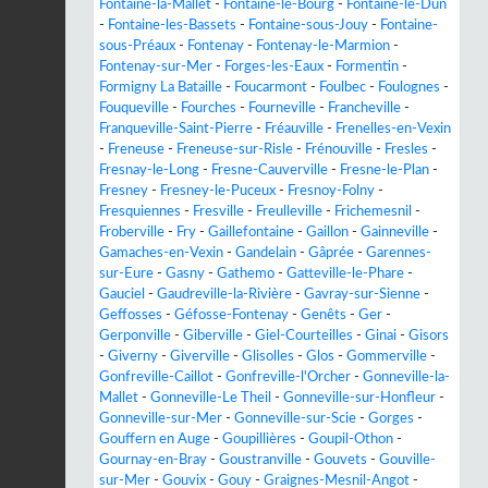
Fontaine-la-Mallet
-
Fontaine-le-Bourg
-
Fontaine-le-Dun
-
Fontaine-les-Bassets
-
Fontaine-sous-Jouy
-
Fontaine-
sous-Préaux
-
Fontenay
-
Fontenay-le-Marmion
-
Fontenay-sur-Mer
-
Forges-les-Eaux
-
Formentin
-
Formigny La Bataille
-
Foucarmont
-
Foulbec
-
Foulognes
-
Fouqueville
-
Fourches
-
Fourneville
-
Francheville
-
Franqueville-Saint-Pierre
-
Fréauville
-
Frenelles-en-Vexin
-
Freneuse
-
Freneuse-sur-Risle
-
Frénouville
-
Fresles
-
Fresnay-le-Long
-
Fresne-Cauverville
-
Fresne-le-Plan
-
Fresney
-
Fresney-le-Puceux
-
Fresnoy-Folny
-
Fresquiennes
-
Fresville
-
Freulleville
-
Frichemesnil
-
Froberville
-
Fry
-
Gaillefontaine
-
Gaillon
-
Gainneville
-
Gamaches-en-Vexin
-
Gandelain
-
Gâprée
-
Garennes-
sur-Eure
-
Gasny
-
Gathemo
-
Gatteville-le-Phare
-
Gauciel
-
Gaudreville-la-Rivière
-
Gavray-sur-Sienne
-
Geffosses
-
Géfosse-Fontenay
-
Genêts
-
Ger
-
Gerponville
-
Giberville
-
Giel-Courteilles
-
Ginai
-
Gisors
-
Giverny
-
Giverville
-
Glisolles
-
Glos
-
Gommerville
-
Gonfreville-Caillot
-
Gonfreville-l'Orcher
-
Gonneville-la-
Mallet
-
Gonneville-Le Theil
-
Gonneville-sur-Honfleur
-
Gonneville-sur-Mer
-
Gonneville-sur-Scie
-
Gorges
-
Gouffern en Auge
-
Goupillières
-
Goupil-Othon
-
Gournay-en-Bray
-
Goustranville
-
Gouvets
-
Gouville-
sur-Mer
-
Gouvix
-
Gouy
-
Graignes-Mesnil-Angot
-