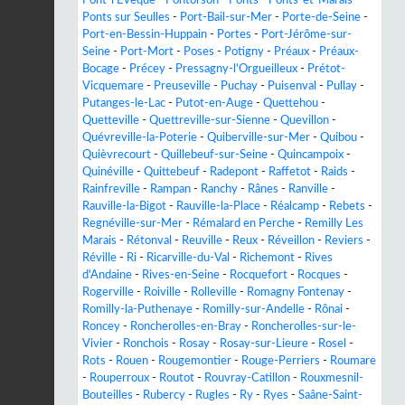
Ponts sur Seulles
-
Port-Bail-sur-Mer
-
Porte-de-Seine
-
Port-en-Bessin-Huppain
-
Portes
-
Port-Jérôme-sur-
Seine
-
Port-Mort
-
Poses
-
Potigny
-
Préaux
-
Préaux-
Bocage
-
Précey
-
Pressagny-l'Orgueilleux
-
Prétot-
Vicquemare
-
Preuseville
-
Puchay
-
Puisenval
-
Pullay
-
Putanges-le-Lac
-
Putot-en-Auge
-
Quettehou
-
Quetteville
-
Quettreville-sur-Sienne
-
Quevillon
-
Quévreville-la-Poterie
-
Quiberville-sur-Mer
-
Quibou
-
Quièvrecourt
-
Quillebeuf-sur-Seine
-
Quincampoix
-
Quinéville
-
Quittebeuf
-
Radepont
-
Raffetot
-
Raids
-
Rainfreville
-
Rampan
-
Ranchy
-
Rânes
-
Ranville
-
Rauville-la-Bigot
-
Rauville-la-Place
-
Réalcamp
-
Rebets
-
Regnéville-sur-Mer
-
Rémalard en Perche
-
Remilly Les
Marais
-
Rétonval
-
Reuville
-
Reux
-
Réveillon
-
Reviers
-
Réville
-
Ri
-
Ricarville-du-Val
-
Richemont
-
Rives
d'Andaine
-
Rives-en-Seine
-
Rocquefort
-
Rocques
-
Rogerville
-
Roiville
-
Rolleville
-
Romagny Fontenay
-
Romilly-la-Puthenaye
-
Romilly-sur-Andelle
-
Rônai
-
Roncey
-
Roncherolles-en-Bray
-
Roncherolles-sur-le-
Vivier
-
Ronchois
-
Rosay
-
Rosay-sur-Lieure
-
Rosel
-
Rots
-
Rouen
-
Rougemontier
-
Rouge-Perriers
-
Roumare
-
Rouperroux
-
Routot
-
Rouvray-Catillon
-
Rouxmesnil-
Bouteilles
-
Rubercy
-
Rugles
-
Ry
-
Ryes
-
Saâne-Saint-