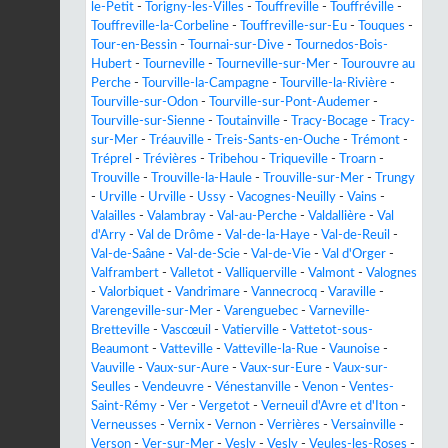
le-Petit
-
Torigny-les-Villes
-
Touffreville
-
Touffréville
-
Touffreville-la-Corbeline
-
Touffreville-sur-Eu
-
Touques
-
Tour-en-Bessin
-
Tournai-sur-Dive
-
Tournedos-Bois-
Hubert
-
Tourneville
-
Tourneville-sur-Mer
-
Tourouvre au
Perche
-
Tourville-la-Campagne
-
Tourville-la-Rivière
-
Tourville-sur-Odon
-
Tourville-sur-Pont-Audemer
-
Tourville-sur-Sienne
-
Toutainville
-
Tracy-Bocage
-
Tracy-
sur-Mer
-
Tréauville
-
Treis-Sants-en-Ouche
-
Trémont
-
Tréprel
-
Trévières
-
Tribehou
-
Triqueville
-
Troarn
-
Trouville
-
Trouville-la-Haule
-
Trouville-sur-Mer
-
Trungy
-
Urville
-
Urville
-
Ussy
-
Vacognes-Neuilly
-
Vains
-
Valailles
-
Valambray
-
Val-au-Perche
-
Valdallière
-
Val
d'Arry
-
Val de Drôme
-
Val-de-la-Haye
-
Val-de-Reuil
-
Val-de-Saâne
-
Val-de-Scie
-
Val-de-Vie
-
Val d'Orger
-
Valframbert
-
Valletot
-
Valliquerville
-
Valmont
-
Valognes
-
Valorbiquet
-
Vandrimare
-
Vannecrocq
-
Varaville
-
Varengeville-sur-Mer
-
Varenguebec
-
Varneville-
Bretteville
-
Vascœuil
-
Vatierville
-
Vattetot-sous-
Beaumont
-
Vatteville
-
Vatteville-la-Rue
-
Vaunoise
-
Vauville
-
Vaux-sur-Aure
-
Vaux-sur-Eure
-
Vaux-sur-
Seulles
-
Vendeuvre
-
Vénestanville
-
Venon
-
Ventes-
Saint-Rémy
-
Ver
-
Vergetot
-
Verneuil d'Avre et d'Iton
-
Verneusses
-
Vernix
-
Vernon
-
Verrières
-
Versainville
-
Verson
-
Ver-sur-Mer
-
Vesly
-
Vesly
-
Veules-les-Roses
-