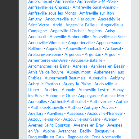
Ambrumesnil
-
Amfreville
-
Amfreville-la-Mi-Voie
-
Amfreville-les-Champs
-
Amfreville-Saint-Amand
-
Amfreville-sous-les-Monts
-
Amfreville-sur-Iton
-
Amigny
-
Ancourteville-sur-Héricourt
-
Ancretiéville-
Saint-Victor
-
Andé
-
Angerville-Bailleul
-
Angerville-la-
Campagne
-
Angerville-l'Orcher
-
Angiens
-
Anisy
-
Annebault
-
Anneville-Ambourville
-
Anneville-sur-Scie
-
Annouville-Vilmesnil
-
Anquetierville
-
Appenai-sous-
Bellême
-
Appeville
-
Appeville-Annebault
-
Ardouval
-
Arelaune-en-Seine
-
Argences
-
Argentan
-
Argueil
-
Armentières-sur-Avre
-
Arques-la-Bataille
-
Arromanches-les-Bains
-
Asnelles
-
Asnières-en-Bessin
-
Athis-Val de Rouvre
-
Aubéguimont
-
Aubermesnil-aux-
Érables
-
Aubermesnil-Beaumais
-
Auberville
-
Aubigny
-
Aubry-le-Panthou
-
Aucey-la-Plaine
-
Audouville-la-
Hubert
-
Audrieu
-
Aumale
-
Aumeville-Lestre
-
Aunay-
les-Bois
-
Aunou-sur-Orne
-
Auppegard
-
Aure sur Mer
-
Aurseulles
-
Autheuil-Authouillet
-
Authevernes
-
Authie
-
Authieux-Ratiéville
-
Authou
-
Autigny
-
Auvers
-
Auvillars
-
Auvilliers
-
Auzebosc
-
Auzouville-l'Esneval
-
Auzouville-sur-Ry
-
Auzouville-sur-Saâne
-
Avenay
-
Avernes-Saint-Gourgon
-
Avesnes-en-Bray
-
Avesnes-
en-Val
-
Avoine
-
Avranches
-
Bacilly
-
Bacqueville
-
Bacqueville-en-Caux
-
Bagnoles de l'Orne Normandie
-