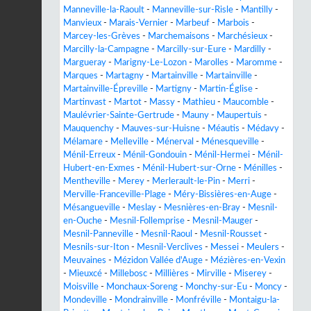
Manneville-la-Raoult
-
Manneville-sur-Risle
-
Mantilly
-
Manvieux
-
Marais-Vernier
-
Marbeuf
-
Marbois
-
Marcey-les-Grèves
-
Marchemaisons
-
Marchésieux
-
Marcilly-la-Campagne
-
Marcilly-sur-Eure
-
Mardilly
-
Margueray
-
Marigny-Le-Lozon
-
Marolles
-
Maromme
-
Marques
-
Martagny
-
Martainville
-
Martainville
-
Martainville-Épreville
-
Martigny
-
Martin-Église
-
Martinvast
-
Martot
-
Massy
-
Mathieu
-
Maucomble
-
Maulévrier-Sainte-Gertrude
-
Mauny
-
Maupertuis
-
Mauquenchy
-
Mauves-sur-Huisne
-
Méautis
-
Médavy
-
Mélamare
-
Melleville
-
Ménerval
-
Ménesqueville
-
Ménil-Erreux
-
Ménil-Gondouin
-
Ménil-Hermei
-
Ménil-
Hubert-en-Exmes
-
Ménil-Hubert-sur-Orne
-
Ménilles
-
Mentheville
-
Merey
-
Merlerault-le-Pin
-
Merri
-
Merville-Franceville-Plage
-
Méry-Bissières-en-Auge
-
Mésangueville
-
Meslay
-
Mesnières-en-Bray
-
Mesnil-
en-Ouche
-
Mesnil-Follemprise
-
Mesnil-Mauger
-
Mesnil-Panneville
-
Mesnil-Raoul
-
Mesnil-Rousset
-
Mesnils-sur-Iton
-
Mesnil-Verclives
-
Messei
-
Meulers
-
Meuvaines
-
Mézidon Vallée d'Auge
-
Mézières-en-Vexin
-
Mieuxcé
-
Millebosc
-
Millières
-
Mirville
-
Miserey
-
Moisville
-
Monchaux-Soreng
-
Monchy-sur-Eu
-
Moncy
-
Mondeville
-
Mondrainville
-
Monfréville
-
Montaigu-la-