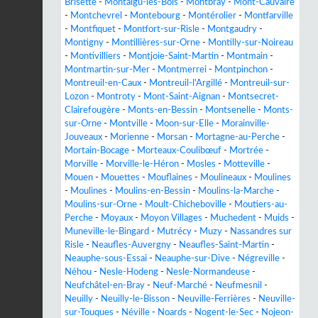
Brisette
-
Montaigu-les-Bois
-
Montbray
-
Mont-Cauvaire
-
Montchevrel
-
Montebourg
-
Montérolier
-
Montfarville
-
Montfiquet
-
Montfort-sur-Risle
-
Montgaudry
-
Montigny
-
Montillières-sur-Orne
-
Montilly-sur-Noireau
-
Montivilliers
-
Montjoie-Saint-Martin
-
Montmain
-
Montmartin-sur-Mer
-
Montmerrei
-
Montpinchon
-
Montreuil-en-Caux
-
Montreuil-l'Argillé
-
Montreuil-sur-
Lozon
-
Montroty
-
Mont-Saint-Aignan
-
Montsecret-
Clairefougère
-
Monts-en-Bessin
-
Montsenelle
-
Monts-
sur-Orne
-
Montville
-
Moon-sur-Elle
-
Morainville-
Jouveaux
-
Morienne
-
Morsan
-
Mortagne-au-Perche
-
Mortain-Bocage
-
Morteaux-Coulibœuf
-
Mortrée
-
Morville
-
Morville-le-Héron
-
Mosles
-
Motteville
-
Mouen
-
Mouettes
-
Mouflaines
-
Moulineaux
-
Moulines
-
Moulines
-
Moulins-en-Bessin
-
Moulins-la-Marche
-
Moulins-sur-Orne
-
Moult-Chicheboville
-
Moutiers-au-
Perche
-
Moyaux
-
Moyon Villages
-
Muchedent
-
Muids
-
Muneville-le-Bingard
-
Mutrécy
-
Muzy
-
Nassandres sur
Risle
-
Neaufles-Auvergny
-
Neaufles-Saint-Martin
-
Neauphe-sous-Essai
-
Neauphe-sur-Dive
-
Négreville
-
Néhou
-
Nesle-Hodeng
-
Nesle-Normandeuse
-
Neufchâtel-en-Bray
-
Neuf-Marché
-
Neufmesnil
-
Neuilly
-
Neuilly-le-Bisson
-
Neuville-Ferrières
-
Neuville-
sur-Touques
-
Néville
-
Noards
-
Nogent-le-Sec
-
Nojeon-