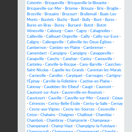
Cotentin
-
Bricqueville
-
Bricqueville-la-Blouette
-
Bricqueville-sur-Mer
-
Brionne
-
Briouze
-
Brix
-
Broglie
-
Brosville
-
Brouains
-
Brucourt
-
Brullemail
-
Buais-Les-
Monts
-
Bucéels
-
Buchy
-
Bueil
-
Bully
-
Buré
-
Bures
-
Bures-en-Bray
-
Burey
-
Bursard
-
Butot
-
Butot-
Vénesville
-
Cabourg
-
Caen
-
Cagny
-
Cahagnolles
-
Cailleville
-
Caillouet-Orgeville
-
Cailly
-
Cailly-sur-Eure
-
Caligny
-
Callengeville
-
Calleville-les-Deux-Églises
-
Cambernon
-
Cambes-en-Plaine
-
Cambremer
-
Camembert
-
Campigny
-
Campigny
-
Canappeville
-
Canapville
-
Canchy
-
Canehan
-
Canisy
-
Canouville
-
Canteleu
-
Canville-la-Rocque
-
Cany-Barville
-
Caorches-
Saint-Nicolas
-
Capelle-les-Grands
-
Carentan-les-Marais
-
Carneville
-
Carolles
-
Carpiquet
-
Carrouges
-
Cartigny-
l'Épinay
-
Carville-la-Folletière
-
Castine-en-Plaine
-
Catenay
-
Caudebec-lès-Elbeuf
-
Caugé
-
Caumont
-
Caumont-sur-Aure
-
Cauverville-en-Roumois
-
Cauvicourt
-
Cauville
-
Cauville-sur-Mer
-
Ceaucé
-
Céaux
-
Cérences
-
Cerisy-Belle-Étoile
-
Cerisy-la-Salle
-
Cernay
-
Cesny-aux-Vignes
-
Cesny-les-Sources
-
Cesseville
-
Ceton
-
Chahains
-
Chaignes
-
Chailloué
-
Chamblac
-
Chambois
-
Chambray
-
Champcerie
-
Champeaux
-
Champenard
-
Champ-Haut
-
Champigny-la-Futelaye
-
Champosoult
-
Champrepus
-
Champsecret
-
Chandai
-