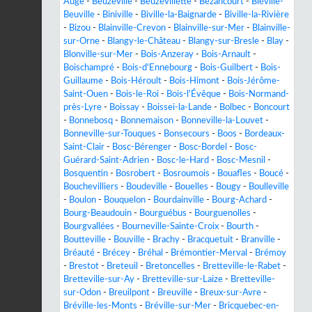
Auge
-
Beuzeville
-
Beuzevillette
-
Bézancourt
-
Biéville-
Beuville
-
Biniville
-
Biville-la-Baignarde
-
Biville-la-Rivière
-
Bizou
-
Blainville-Crevon
-
Blainville-sur-Mer
-
Blainville-
sur-Orne
-
Blangy-le-Château
-
Blangy-sur-Bresle
-
Blay
-
Blonville-sur-Mer
-
Bois-Anzeray
-
Bois-Arnault
-
Boischampré
-
Bois-d'Ennebourg
-
Bois-Guilbert
-
Bois-
Guillaume
-
Bois-Héroult
-
Bois-Himont
-
Bois-Jérôme-
Saint-Ouen
-
Bois-le-Roi
-
Bois-l'Évêque
-
Bois-Normand-
près-Lyre
-
Boissay
-
Boissei-la-Lande
-
Bolbec
-
Boncourt
-
Bonnebosq
-
Bonnemaison
-
Bonneville-la-Louvet
-
Bonneville-sur-Touques
-
Bonsecours
-
Boos
-
Bordeaux-
Saint-Clair
-
Bosc-Bérenger
-
Bosc-Bordel
-
Bosc-
Guérard-Saint-Adrien
-
Bosc-le-Hard
-
Bosc-Mesnil
-
Bosquentin
-
Bosrobert
-
Bosroumois
-
Bouafles
-
Boucé
-
Bouchevilliers
-
Boudeville
-
Bouelles
-
Bougy
-
Boulleville
-
Boulon
-
Bouquelon
-
Bourdainville
-
Bourg-Achard
-
Bourg-Beaudouin
-
Bourguébus
-
Bourguenolles
-
Bourgvallées
-
Bourneville-Sainte-Croix
-
Bourth
-
Boutteville
-
Bouville
-
Brachy
-
Bracquetuit
-
Branville
-
Bréauté
-
Brécey
-
Bréhal
-
Brémontier-Merval
-
Brémoy
-
Brestot
-
Breteuil
-
Bretoncelles
-
Bretteville-le-Rabet
-
Bretteville-sur-Ay
-
Bretteville-sur-Laize
-
Bretteville-
sur-Odon
-
Breuilpont
-
Breuville
-
Breux-sur-Avre
-
Bréville-les-Monts
-
Bréville-sur-Mer
-
Bricquebec-en-