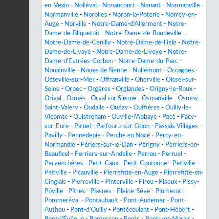
en-Vexin
-
Nolléval
-
Nonancourt
-
Nonant
-
Normanville
-
Normanville
-
Norolles
-
Noron-la-Poterie
-
Norrey-en-
Auge
-
Norville
-
Notre-Dame-d'Aliermont
-
Notre-
Dame-de-Bliquetuit
-
Notre-Dame-de-Bondeville
-
Notre-Dame-de-Cenilly
-
Notre-Dame-de-l'Isle
-
Notre-
Dame-de-Livaye
-
Notre-Dame-de-Livoye
-
Notre-
Dame-d'Estrées-Corbon
-
Notre-Dame-du-Parc
-
Nouainville
-
Noues de Sienne
-
Nullemont
-
Occagnes
-
Octeville-sur-Mer
-
Offranville
-
Oherville
-
Oissel-sur-
Seine
-
Orbec
-
Orgères
-
Orglandes
-
Origny-le-Roux
-
Orival
-
Ormes
-
Orval sur Sienne
-
Osmanville
-
Osmoy-
Saint-Valery
-
Oudalle
-
Ouézy
-
Ouffières
-
Ouilly-le-
Vicomte
-
Ouistreham
-
Ouville-l'Abbaye
-
Pacé
-
Pacy-
sur-Eure
-
Paluel
-
Parfouru-sur-Odon
-
Passais Villages
-
Pavilly
-
Pennedepie
-
Perche en Nocé
-
Percy-en-
Normandie
-
Périers-sur-le-Dan
-
Périgny
-
Perriers-en-
Beauficel
-
Perriers-sur-Andelle
-
Perrou
-
Perruel
-
Pervenchères
-
Petit-Caux
-
Petit-Couronne
-
Petiville
-
Petiville
-
Picauville
-
Pierrefitte-en-Auge
-
Pierrefitte-en-
Cinglais
-
Pierreville
-
Pinterville
-
Pirou
-
Piseux
-
Pissy-
Pôville
-
Pîtres
-
Plasnes
-
Pleine-Sève
-
Plumetot
-
Pommeréval
-
Pontaubault
-
Pont-Audemer
-
Pont-
Authou
-
Pont-d'Ouilly
-
Pontécoulant
-
Pont-Hébert
-
Pont-l'Évêque
-
Pontorson
-
Ponts
-
Ponts-et-Marais
-