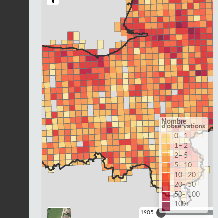
Nombre
d'observations
0– 1
1– 2
2– 5
5– 10
10– 20
20– 50
50– 100
100+
1905