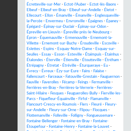
Écretteville-sur-Mer
-
Ectot-l'Auber
-
Ectot-lès-Baons
-
Elbeuf
-
Elbeuf-en-Bray
-
Elbeuf-sur-Andelle
-
Életot
-
Ellecourt
-
Ellon
-
Émanville
-
Émanville
-
Englesqueville-
la-Percée
-
Envermeu
-
Envronville
-
Épaignes
-
Épaney
-
Épégard
-
Épinay-sur-Duclair
-
Épinay-sur-Odon
-
Épreville-en-Lieuvin
-
Épreville-près-le-Neubourg
-
Épron
-
Équemauville
-
Ermenouville
-
Ernemont-la-
Villette
-
Ernemont-sur-Buchy
-
Éroudeville
-
Escoville
-
Eslettes
-
Espins
-
Esquay-Notre-Dame
-
Esquay-sur-
Seulles
-
Essay
-
Esson
-
Esteville
-
Étaimpuis
-
Étainhus
-
Étalondes
-
Éterville
-
Étienville
-
Étoutteville
-
Étréham
-
Étrépagny
-
Étretat
-
Étréville
-
Éturqueraye
-
Eu
-
Évrecy
-
Évreux
-
Ézy-sur-Eure
-
Fains
-
Falaise
-
Fallencourt
-
Farceaux
-
Fatouville-Grestain
-
Fauguernon
-
Fauville
-
Faverolles
-
Fécamp
-
Feings
-
Fermanville
-
Ferrières-en-Bray
-
Ferrières-la-Verrerie
-
Ferrières-
Saint-Hilaire
-
Fesques
-
Feuguerolles-Bully
-
Fierville-les-
Parcs
-
Fiquefleur-Équainville
-
Firfol
-
Flamanville
-
Flancourt-Crescy-en-Roumois
-
Flers
-
Fleuré
-
Fleury-
sur-Andelle
-
Fleury-sur-Orne
-
Flipou
-
Flocques
-
Flottemanville
-
Folleville
-
Folligny
-
Fongueusemare
-
Fontaine-Bellenger
-
Fontaine-en-Bray
-
Fontaine-
Étoupefour
-
Fontaine-Henry
-
Fontaine-la-Louvet
-