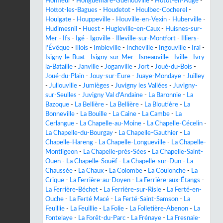
Honfleur
-
Honguemare-Guenouville
-
Hotot-en-Auge
-
Hottot-les-Bagues
-
Houdetot
-
Houlbec-Cocherel
-
Houlgate
-
Houppeville
-
Houville-en-Vexin
-
Huberville
-
Hudimesnil
-
Huest
-
Hugleville-en-Caux
-
Huisnes-sur-
Mer
-
Ifs
-
Igé
-
Igoville
-
Illeville-sur-Montfort
-
Illiers-
l'Évêque
-
Illois
-
Imbleville
-
Incheville
-
Ingouville
-
Irai
-
Isigny-le-Buat
-
Isigny-sur-Mer
-
Isneauville
-
Iville
-
Ivry-
la-Bataille
-
Janville
-
Joganville
-
Jort
-
Joué-du-Bois
-
Joué-du-Plain
-
Jouy-sur-Eure
-
Juaye-Mondaye
-
Juilley
-
Jullouville
-
Jumièges
-
Juvigny les Vallées
-
Juvigny-
sur-Seulles
-
Juvigny Val d'Andaine
-
La Baronnie
-
La
Bazoque
-
La Bellière
-
La Bellière
-
La Bloutière
-
La
Bonneville
-
La Bouille
-
La Caine
-
La Cambe
-
La
Cerlangue
-
La Chapelle-au-Moine
-
La Chapelle-Cécelin
-
La Chapelle-du-Bourgay
-
La Chapelle-Gauthier
-
La
Chapelle-Hareng
-
La Chapelle-Longueville
-
La Chapelle-
Montligeon
-
La Chapelle-près-Sées
-
La Chapelle-Saint-
Ouen
-
La Chapelle-Souëf
-
La Chapelle-sur-Dun
-
La
Chaussée
-
La Chaux
-
La Colombe
-
La Coulonche
-
La
Crique
-
La Ferrière-au-Doyen
-
La Ferrière-aux-Étangs
-
La Ferrière-Béchet
-
La Ferrière-sur-Risle
-
La Ferté-en-
Ouche
-
La Ferté Macé
-
La Ferté-Saint-Samson
-
La
Feuillie
-
La Feuillie
-
La Folie
-
La Folletière-Abenon
-
La
Fontelaye
-
La Forêt-du-Parc
-
La Frénaye
-
La Fresnaie-