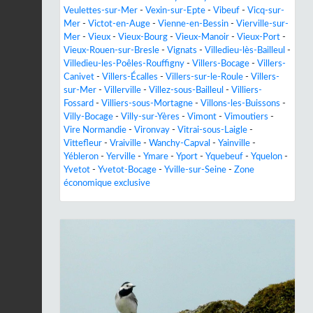
Veulettes-sur-Mer
-
Vexin-sur-Epte
-
Vibeuf
-
Vicq-sur-
Mer
-
Victot-en-Auge
-
Vienne-en-Bessin
-
Vierville-sur-
Mer
-
Vieux
-
Vieux-Bourg
-
Vieux-Manoir
-
Vieux-Port
-
Vieux-Rouen-sur-Bresle
-
Vignats
-
Villedieu-lès-Bailleul
-
Villedieu-les-Poêles-Rouffigny
-
Villers-Bocage
-
Villers-
Canivet
-
Villers-Écalles
-
Villers-sur-le-Roule
-
Villers-
sur-Mer
-
Villerville
-
Villez-sous-Bailleul
-
Villiers-
Fossard
-
Villiers-sous-Mortagne
-
Villons-les-Buissons
-
Villy-Bocage
-
Villy-sur-Yères
-
Vimont
-
Vimoutiers
-
Vire Normandie
-
Vironvay
-
Vitrai-sous-Laigle
-
Vittefleur
-
Vraiville
-
Wanchy-Capval
-
Yainville
-
Yébleron
-
Yerville
-
Ymare
-
Yport
-
Yquebeuf
-
Yquelon
-
Yvetot
-
Yvetot-Bocage
-
Yville-sur-Seine
-
Zone
économique exclusive