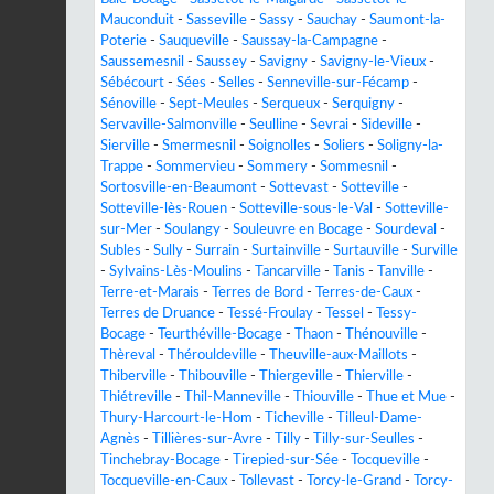
Mauconduit
-
Sasseville
-
Sassy
-
Sauchay
-
Saumont-la-
Poterie
-
Sauqueville
-
Saussay-la-Campagne
-
Saussemesnil
-
Saussey
-
Savigny
-
Savigny-le-Vieux
-
Sébécourt
-
Sées
-
Selles
-
Senneville-sur-Fécamp
-
Sénoville
-
Sept-Meules
-
Serqueux
-
Serquigny
-
Servaville-Salmonville
-
Seulline
-
Sevrai
-
Sideville
-
Sierville
-
Smermesnil
-
Soignolles
-
Soliers
-
Soligny-la-
Trappe
-
Sommervieu
-
Sommery
-
Sommesnil
-
Sortosville-en-Beaumont
-
Sottevast
-
Sotteville
-
Sotteville-lès-Rouen
-
Sotteville-sous-le-Val
-
Sotteville-
sur-Mer
-
Soulangy
-
Souleuvre en Bocage
-
Sourdeval
-
Subles
-
Sully
-
Surrain
-
Surtainville
-
Surtauville
-
Surville
-
Sylvains-Lès-Moulins
-
Tancarville
-
Tanis
-
Tanville
-
Terre-et-Marais
-
Terres de Bord
-
Terres-de-Caux
-
Terres de Druance
-
Tessé-Froulay
-
Tessel
-
Tessy-
Bocage
-
Teurthéville-Bocage
-
Thaon
-
Thénouville
-
Thèreval
-
Thérouldeville
-
Theuville-aux-Maillots
-
Thiberville
-
Thibouville
-
Thiergeville
-
Thierville
-
Thiétreville
-
Thil-Manneville
-
Thiouville
-
Thue et Mue
-
Thury-Harcourt-le-Hom
-
Ticheville
-
Tilleul-Dame-
Agnès
-
Tillières-sur-Avre
-
Tilly
-
Tilly-sur-Seulles
-
Tinchebray-Bocage
-
Tirepied-sur-Sée
-
Tocqueville
-
Tocqueville-en-Caux
-
Tollevast
-
Torcy-le-Grand
-
Torcy-