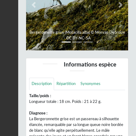
Previous
Next
Bergeronnette grise (Motacilla alba) © Morvan Debroize
- CC BY-NC-SA
Informations espèce
Description
Répartition
Synonymes
Taille/poids :
Longueur totale : 18 cm. Poids : 21 à 22 g.
Diagnose :
La Bergeronnette grise est un passereau à silhouette
élancée, remarquable par sa longue queue noire bordée
de blanc qu’elle agite perpétuellement. Le mâle