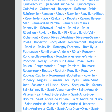
Quièvrecourt
-
Quillebeuf-sur-Seine
-
Quincampoix
-
Quinéville
-
Quittebeuf
-
Radepont
-
Raffetot
-
Raids
-
Rainfreville
-
Rampan
-
Rânes
-
Ranville
-
Rauville-la-Bigot
-
Rauville-la-Place
-
Réalcamp
-
Rebets
-
Regnéville-sur-
Mer
-
Rémalard en Perche
-
Remilly Les Marais
-
Renneville
-
Rétonval
-
Reuilly
-
Reuville
-
Reux
-
Réveillon
-
Reviers
-
Réville
-
Ri
-
Ricarville-du-Val
-
Richemont
-
Rieux
-
Rives d'Andaine
-
Rives-en-Seine
-
Riville
-
Robertot
-
Rocquefort
-
Rocquemont
-
Rogerville
-
Roiville
-
Rolleville
-
Romagny Fontenay
-
Romilly-la-
Puthenaye
-
Romilly-sur-Andelle
-
Rônai
-
Roncey
-
Roncherolles-en-Bray
-
Roncherolles-sur-le-Vivier
-
Ronchois
-
Rosay
-
Rosay-sur-Lieure
-
Rosel
-
Rots
-
Rouen
-
Rougemontier
-
Rouge-Perriers
-
Roumare
-
Rouperroux
-
Routes
-
Routot
-
Rouville
-
Rouvray
-
Rouvray-Catillon
-
Rouxmesnil-Bouteilles
-
Royville
-
Rubercy
-
Rugles
-
Rumesnil
-
Ry
-
Ryes
-
Saâne-Saint-
Just
-
Sablons sur Huisne
-
Sacey
-
Sacquenville
-
Sahurs
-
Sai
-
Sainneville
-
Saint-Aignan-sur-Ry
-
Saint-Amand-
Villages
-
Saint-André-de-Bohon
-
Saint-André-de-
Briouze
-
Saint-André-de-l'Épine
-
Saint-André-de-l'Eure
-
Saint-André-de-Messei
-
Saint-André-d'Hébertot
-
Saint-André-sur-Cailly
-
Saint-André-sur-Orne
-
Saint-