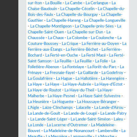
sur-Iton
-
La Bouille
-
La Cambe
-
La Cerlangue
-
La
Chaise-Baudouin
-
La Chapelle-Cécelin
-
La Chapelle-du-
Bois-des-Faulx
-
La Chapelle-du-Bourgay
-
La Chapelle-
Gauthier
-
La Chapelle-Hareng
-
La Chapelle-Longueville
-
La Chapelle-Montligeon
-
La Chapelle-près-Sées
-
La
Chapelle-Saint-Ouen
-
La Chapelle-sur-Dun
-
La
Chaussée
-
La Chaux
-
La Colombe
-
La Coulonche
-
La
Couture-Boussey
-
La Crique
-
La Ferrière-au-Doyen
-
La
Ferrière-aux-Étangs
-
La Ferrière-Béchet
-
La Ferrière-
Bochard
-
La Ferté-en-Ouche
-
La Ferté Macé
-
La Ferté-
Saint-Samson
-
La Feuillie
-
La Feuillie
-
La Folie
-
La
Folletière-Abenon
-
La Fontelaye
-
La Forêt-du-Parc
-
La
Frénaye
-
La Fresnaie-Fayel
-
La Gaillarde
-
La Godefroy
-
La Goulafrière
-
La Hague
-
La Hallotière
-
La Harengère
-
La Haye
-
La Haye
-
La Haye-Aubrée
-
La Haye-d'Ectot
-
La Haye-de-Routot
-
La Haye-du-Theil
-
La Haye-
Malherbe
-
La Haye-Pesnel
-
La Haye-Saint-Sylvestre
-
La Heunière
-
La Hoguette
-
La Houssaye-Béranger
-
L'Aigle
-
Laize-Clinchamps
-
Lalacelle
-
La Lande-d'Airou
-
La Lande-de-Goult
-
La Lande-de-Lougé
-
La Lande-Patry
-
La Lande-Saint-Léger
-
La Lande-Saint-Siméon
-
Laleu
-
La Londe
-
La Lucerne-d'Outremer
-
La Madeleine-
Bouvet
-
La Madeleine-de-Nonancourt
-
Lamberville
-
La
Meauffe
-
La Mesnière
-
Lammerville
-
La Mouche
-