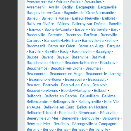
Avesnes-en-Val
-
Aviron
-
Avoine
-
Avranches
-
Avremesnil
-
Avrilly
-
Bacilly
-
Bacquepuis
-
Bacqueville
-
Bacqueville-en-Caux
-
Bagnoles de l'Orne Normandie
-
Bailleul
-
Bailleul-la-Vallée
-
Bailleul-Neuville
-
Baillolet
-
Bailly-en-Rivière
-
Bâlines
-
Balleroy-sur-Drôme
-
Banville
-
Banvou
-
Baons-le-Comte
-
Barbery
-
Barbeville
-
Barc
-
Bardouville
-
Barentin
-
Barenton
-
Barfleur
-
Barneville-
Carteret
-
Barneville-la-Bertran
-
Barneville-sur-Seine
-
Baromesnil
-
Baron-sur-Odon
-
Barou-en-Auge
-
Barquet
-
Barville
-
Barville
-
Basly
-
Basseneville
-
Baubigny
-
Baupte
-
Bavent
-
Bayeux
-
Bazenville
-
Bazinval
-
Bazoches-sur-Hoëne
-
Beaubec-la-Rosière
-
Beaubray
-
Beauchamps
-
Beauficel-en-Lyons
-
Beaumais
-
Beaumontel
-
Beaumont-en-Auge
-
Beaumont-le-Hareng
-
Beaumont-le-Roger
-
Beaurepaire
-
Beaussault
-
Beautot
-
Beauvain
-
Beauval-en-Caux
-
Beauvoir
-
Beauvoir-en-Lyons
-
Bec-de-Mortagne
-
Belbeuf
-
Belfonds
-
Belforêt-en-Perche
-
Bellavilliers
-
Bellême
-
Bellencombre
-
Bellengreville
-
Bellengreville
-
Belle Vie
en Auge
-
Belleville-en-Caux
-
Bellou-en-Houlme
-
Bellou-le-Trichard
-
Belmesnil
-
Bémécourt
-
Bénarville
-
Benerville-sur-Mer
-
Bénesville
-
Bénouville
-
Bénouville
-
Bény-sur-Mer
-
Berd'huis
-
Bérengeville-la-Campagne
-
Bérigny
-
Berjou
-
Bernay
-
Bernesq
-
Bernienville
-