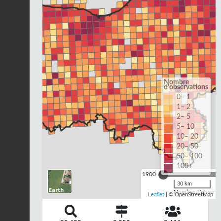
Nombre
d'observations
0– 1
1– 2
2– 5
5– 10
10– 20
20– 50
50– 100
100+
1900
30 km
Nombre d'observat
Leaflet
| © OpenStreetMap