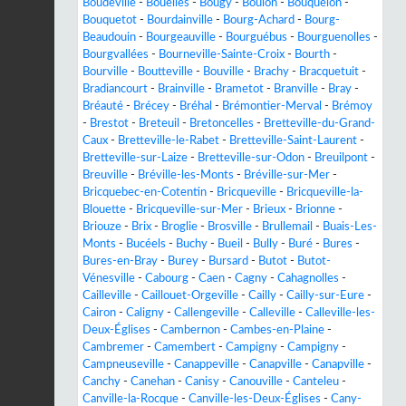
Boudeville
-
Bouelles
-
Bougy
-
Boulon
-
Bouquelon
-
Bouquetot
-
Bourdainville
-
Bourg-Achard
-
Bourg-
Beaudouin
-
Bourgeauville
-
Bourguébus
-
Bourguenolles
-
Bourgvallées
-
Bourneville-Sainte-Croix
-
Bourth
-
Bourville
-
Boutteville
-
Bouville
-
Brachy
-
Bracquetuit
-
Bradiancourt
-
Brainville
-
Brametot
-
Branville
-
Bray
-
Bréauté
-
Brécey
-
Bréhal
-
Brémontier-Merval
-
Brémoy
-
Brestot
-
Breteuil
-
Bretoncelles
-
Bretteville-du-Grand-
Caux
-
Bretteville-le-Rabet
-
Bretteville-Saint-Laurent
-
Bretteville-sur-Laize
-
Bretteville-sur-Odon
-
Breuilpont
-
Breuville
-
Bréville-les-Monts
-
Bréville-sur-Mer
-
Bricquebec-en-Cotentin
-
Bricqueville
-
Bricqueville-la-
Blouette
-
Bricqueville-sur-Mer
-
Brieux
-
Brionne
-
Briouze
-
Brix
-
Broglie
-
Brosville
-
Brullemail
-
Buais-Les-
Monts
-
Bucéels
-
Buchy
-
Bueil
-
Bully
-
Buré
-
Bures
-
Bures-en-Bray
-
Burey
-
Bursard
-
Butot
-
Butot-
Vénesville
-
Cabourg
-
Caen
-
Cagny
-
Cahagnolles
-
Cailleville
-
Caillouet-Orgeville
-
Cailly
-
Cailly-sur-Eure
-
Cairon
-
Caligny
-
Callengeville
-
Calleville
-
Calleville-les-
Deux-Églises
-
Cambernon
-
Cambes-en-Plaine
-
Cambremer
-
Camembert
-
Campigny
-
Campigny
-
Campneuseville
-
Canappeville
-
Canapville
-
Canapville
-
Canchy
-
Canehan
-
Canisy
-
Canouville
-
Canteleu
-
Canville-la-Rocque
-
Canville-les-Deux-Églises
-
Cany-