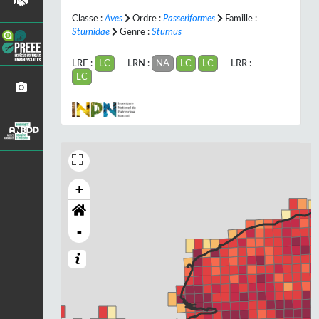
Classe :
Aves
Ordre :
Passeriformes
Famille :
Sturnidae
Genre :
Sturnus
LRE :
LC
LRN :
NA
LC
LC
LRR :
LC
+
-