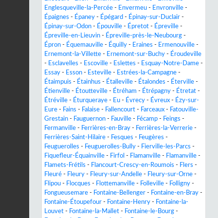
Englesqueville-la-Percée
-
Envermeu
-
Envronville
-
Épaignes
-
Épaney
-
Épégard
-
Épinay-sur-Duclair
-
Épinay-sur-Odon
-
Épouville
-
Épretot
-
Épreville
-
Épreville-en-Lieuvin
-
Épreville-près-le-Neubourg
-
Épron
-
Équemauville
-
Équilly
-
Eraines
-
Ermenouville
-
Ernemont-la-Villette
-
Ernemont-sur-Buchy
-
Éroudeville
-
Esclavelles
-
Escoville
-
Eslettes
-
Esquay-Notre-Dame
-
Essay
-
Esson
-
Esteville
-
Estrées-la-Campagne
-
Étaimpuis
-
Étainhus
-
Étalleville
-
Étalondes
-
Éterville
-
Étienville
-
Étoutteville
-
Étréham
-
Étrépagny
-
Étretat
-
Étréville
-
Éturqueraye
-
Eu
-
Évrecy
-
Évreux
-
Ézy-sur-
Eure
-
Fains
-
Falaise
-
Fallencourt
-
Farceaux
-
Fatouville-
Grestain
-
Fauguernon
-
Fauville
-
Fécamp
-
Feings
-
Fermanville
-
Ferrières-en-Bray
-
Ferrières-la-Verrerie
-
Ferrières-Saint-Hilaire
-
Fesques
-
Feugères
-
Feuguerolles
-
Feuguerolles-Bully
-
Fierville-les-Parcs
-
Fiquefleur-Équainville
-
Firfol
-
Flamanville
-
Flamanville
-
Flamets-Frétils
-
Flancourt-Crescy-en-Roumois
-
Flers
-
Fleuré
-
Fleury
-
Fleury-sur-Andelle
-
Fleury-sur-Orne
-
Flipou
-
Flocques
-
Flottemanville
-
Folleville
-
Folligny
-
Fongueusemare
-
Fontaine-Bellenger
-
Fontaine-en-Bray
-
Fontaine-Étoupefour
-
Fontaine-Henry
-
Fontaine-la-
Louvet
-
Fontaine-la-Mallet
-
Fontaine-le-Bourg
-