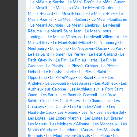
-
Le Mêle-sur-Sarthe
-
Le Ménil-Broût
-
Le Ménil-Guyon
-
Le Mesnil
-
Le Mesnil-au-Val
-
Le Mesnil-Durdent
-
Le
Mesnil-Esnard
-
Le Mesnil-Eudes
-
Le Mesnil-Eury
-
Le
Mesnil-Garnier
-
Le Mesnil-Gilbert
-
Le Mesnil-Guillaume
-
Le Mesnil-Jourdain
-
Le Mesnil-Lieubray
-
Le Mesnil-
Réaume
-
Le Mesnil-Saint-Jean
-
Le Mesnil-sous-
Jumièges
-
Le Mesnil-Véneron
-
Le Mesnil-Villement
-
Le
Molay-Littry
-
Le Mont-Saint-Michel
-
Le Neubourg
-
Le
Neufbourg
-
Lengronne
-
Le Noyer-en-Ouche
-
Le Parc
-
Le Pas-Saint-l'Homer
-
Le Perrey
-
Le Petit-Celland
-
Le
Petit-Quevilly
-
Le Pin
-
Le Pin-au-Haras
-
Le Pin-la-
Garenne
-
Le Plantis
-
Le Plessis-Grohan
-
Le Plessis-
Hébert
-
Le Plessis-Lastelle
-
Le Plessis-Sainte-
Opportune
-
Le Pré-d'Auge
-
Le Rozel
-
Léry
-
Les
Andelys
-
Le Sap-André
-
Les Aspres
-
Les Authieux
-
Les
Authieux-sur-Calonne
-
Les Authieux-sur-le-Port-Saint-
Ouen
-
Les Barils
-
Les Baux-de-Breteuil
-
Les Baux-
Sainte-Croix
-
Les Cent-Acres
-
Les Champeaux
-
Les
Cresnays
-
Les Damps
-
Les Grandes-Ventes
-
Les
Hauts-de-Caux
-
Les Hogues
-
Les Ifs
-
Les Isles-Bardel
-
Les Loges
-
Les Loges-Marchis
-
Les Loges-sur-Brécey
-
Les Menus
-
Les Moitiers-d'Allonne
-
Les Monceaux
-
Les
Monts d'Andaine
-
Les Monts d'Aunay
-
Les Monts du
Roumois
-
Les Moutiers-en-Cinglais
-
Les Pieux
-
Les