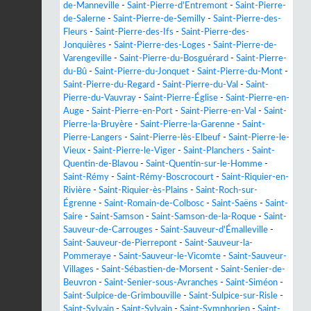
de-Manneville
-
Saint-Pierre-d'Entremont
-
Saint-Pierre-
de-Salerne
-
Saint-Pierre-de-Semilly
-
Saint-Pierre-des-
Fleurs
-
Saint-Pierre-des-Ifs
-
Saint-Pierre-des-
Jonquières
-
Saint-Pierre-des-Loges
-
Saint-Pierre-de-
Varengeville
-
Saint-Pierre-du-Bosguérard
-
Saint-Pierre-
du-Bû
-
Saint-Pierre-du-Jonquet
-
Saint-Pierre-du-Mont
-
Saint-Pierre-du-Regard
-
Saint-Pierre-du-Val
-
Saint-
Pierre-du-Vauvray
-
Saint-Pierre-Église
-
Saint-Pierre-en-
Auge
-
Saint-Pierre-en-Port
-
Saint-Pierre-en-Val
-
Saint-
Pierre-la-Bruyère
-
Saint-Pierre-la-Garenne
-
Saint-
Pierre-Langers
-
Saint-Pierre-lès-Elbeuf
-
Saint-Pierre-le-
Vieux
-
Saint-Pierre-le-Viger
-
Saint-Planchers
-
Saint-
Quentin-de-Blavou
-
Saint-Quentin-sur-le-Homme
-
Saint-Rémy
-
Saint-Rémy-Boscrocourt
-
Saint-Riquier-en-
Rivière
-
Saint-Riquier-ès-Plains
-
Saint-Roch-sur-
Égrenne
-
Saint-Romain-de-Colbosc
-
Saint-Saëns
-
Saint-
Saire
-
Saint-Samson
-
Saint-Samson-de-la-Roque
-
Saint-
Sauveur-de-Carrouges
-
Saint-Sauveur-d'Émalleville
-
Saint-Sauveur-de-Pierrepont
-
Saint-Sauveur-la-
Pommeraye
-
Saint-Sauveur-le-Vicomte
-
Saint-Sauveur-
Villages
-
Saint-Sébastien-de-Morsent
-
Saint-Senier-de-
Beuvron
-
Saint-Senier-sous-Avranches
-
Saint-Siméon
-
Saint-Sulpice-de-Grimbouville
-
Saint-Sulpice-sur-Risle
-
Saint-Sylvain
-
Saint-Sylvain
-
Saint-Symphorien
-
Saint-