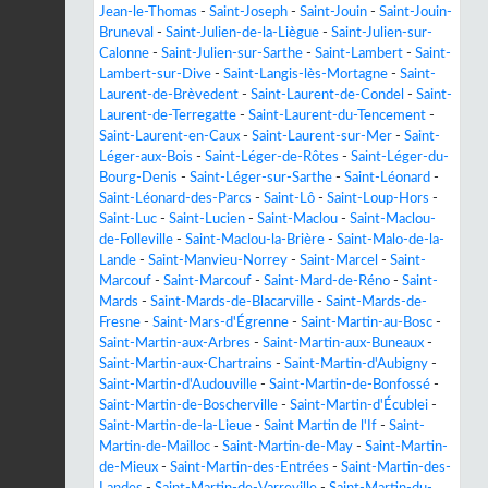
Jean-le-Thomas
-
Saint-Joseph
-
Saint-Jouin
-
Saint-Jouin-
Bruneval
-
Saint-Julien-de-la-Liègue
-
Saint-Julien-sur-
Calonne
-
Saint-Julien-sur-Sarthe
-
Saint-Lambert
-
Saint-
Lambert-sur-Dive
-
Saint-Langis-lès-Mortagne
-
Saint-
Laurent-de-Brèvedent
-
Saint-Laurent-de-Condel
-
Saint-
Laurent-de-Terregatte
-
Saint-Laurent-du-Tencement
-
Saint-Laurent-en-Caux
-
Saint-Laurent-sur-Mer
-
Saint-
Léger-aux-Bois
-
Saint-Léger-de-Rôtes
-
Saint-Léger-du-
Bourg-Denis
-
Saint-Léger-sur-Sarthe
-
Saint-Léonard
-
Saint-Léonard-des-Parcs
-
Saint-Lô
-
Saint-Loup-Hors
-
Saint-Luc
-
Saint-Lucien
-
Saint-Maclou
-
Saint-Maclou-
de-Folleville
-
Saint-Maclou-la-Brière
-
Saint-Malo-de-la-
Lande
-
Saint-Manvieu-Norrey
-
Saint-Marcel
-
Saint-
Marcouf
-
Saint-Marcouf
-
Saint-Mard-de-Réno
-
Saint-
Mards
-
Saint-Mards-de-Blacarville
-
Saint-Mards-de-
Fresne
-
Saint-Mars-d'Égrenne
-
Saint-Martin-au-Bosc
-
Saint-Martin-aux-Arbres
-
Saint-Martin-aux-Buneaux
-
Saint-Martin-aux-Chartrains
-
Saint-Martin-d'Aubigny
-
Saint-Martin-d'Audouville
-
Saint-Martin-de-Bonfossé
-
Saint-Martin-de-Boscherville
-
Saint-Martin-d'Écublei
-
Saint-Martin-de-la-Lieue
-
Saint Martin de l'If
-
Saint-
Martin-de-Mailloc
-
Saint-Martin-de-May
-
Saint-Martin-
de-Mieux
-
Saint-Martin-des-Entrées
-
Saint-Martin-des-
Landes
-
Saint-Martin-de-Varreville
-
Saint-Martin-du-