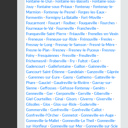
Fontaine-le-Dun
-
Fontaine-les-Bassets
-
Fontaine-sous-
Jouy
-
Fontaine-sous-Préaux
-
Fontenay
-
Fontenay-le-
Marmion
-
Fontenay-le-Pesnel
-
Forges-les-Eaux
-
Formentin
-
Formigny La Bataille
-
Fort-Moville
-
Foucarmont
-
Foucart
-
Foulbec
-
Fouqueville
-
Fourches
-
Fourneaux-le-Val
-
Fourneville
-
Francheville
-
Franqueville-Saint-Pierre
-
Fréauville
-
Frenelles-en-Vexin
-
Freneuse
-
Freneuse-sur-Risle
-
Frénouville
-
Fresles
-
Fresnay-le-Long
-
Fresnay-le-Samson
-
Fresné-la-Mère
-
Fresne-le-Plan
-
Fresney
-
Fresney-le-Puceux
-
Fresnoy-
Folny
-
Fresquiennes
-
Fresville
-
Freulleville
-
Frichemesnil
-
Froberville
-
Fry
-
Fultot
-
Gacé
-
Gadencourt
-
Gaillefontaine
-
Gaillon
-
Gainneville
-
Gancourt-Saint-Étienne
-
Gandelain
-
Ganzeville
-
Gâprée
-
Garennes-sur-Eure
-
Gasny
-
Gathemo
-
Gatteville-le-
Phare
-
Gauciel
-
Gaudreville-la-Rivière
-
Gavray-sur-
Sienne
-
Geffosses
-
Géfosse-Fontenay
-
Genêts
-
Genneville
-
Ger
-
Gerponville
-
Gerville
-
Giberville
-
Giel-Courteilles
-
Ginai
-
Gisors
-
Giverny
-
Giverville
-
Glisolles
-
Glos
-
Glos-sur-Risle
-
Goderville
-
Gommerville
-
Gonfreville
-
Gonfreville-Caillot
-
Gonfreville-l'Orcher
-
Gonnetot
-
Gonneville-en-Auge
-
Gonneville-la-Mallet
-
Gonneville-Le Theil
-
Gonneville-
sur-Honfleur
-
Gonneville-sur-Mer
-
Gonneville-sur-Scie