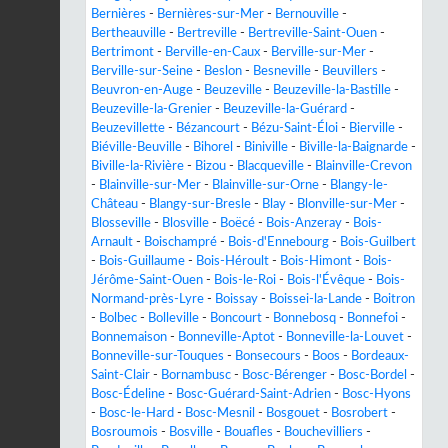
Bernières
-
Bernières-sur-Mer
-
Bernouville
-
Bertheauville
-
Bertreville
-
Bertreville-Saint-Ouen
-
Bertrimont
-
Berville-en-Caux
-
Berville-sur-Mer
-
Berville-sur-Seine
-
Beslon
-
Besneville
-
Beuvillers
-
Beuvron-en-Auge
-
Beuzeville
-
Beuzeville-la-Bastille
-
Beuzeville-la-Grenier
-
Beuzeville-la-Guérard
-
Beuzevillette
-
Bézancourt
-
Bézu-Saint-Éloi
-
Bierville
-
Biéville-Beuville
-
Bihorel
-
Biniville
-
Biville-la-Baignarde
-
Biville-la-Rivière
-
Bizou
-
Blacqueville
-
Blainville-Crevon
-
Blainville-sur-Mer
-
Blainville-sur-Orne
-
Blangy-le-
Château
-
Blangy-sur-Bresle
-
Blay
-
Blonville-sur-Mer
-
Blosseville
-
Blosville
-
Boëcé
-
Bois-Anzeray
-
Bois-
Arnault
-
Boischampré
-
Bois-d'Ennebourg
-
Bois-Guilbert
-
Bois-Guillaume
-
Bois-Héroult
-
Bois-Himont
-
Bois-
Jérôme-Saint-Ouen
-
Bois-le-Roi
-
Bois-l'Évêque
-
Bois-
Normand-près-Lyre
-
Boissay
-
Boissei-la-Lande
-
Boitron
-
Bolbec
-
Bolleville
-
Boncourt
-
Bonnebosq
-
Bonnefoi
-
Bonnemaison
-
Bonneville-Aptot
-
Bonneville-la-Louvet
-
Bonneville-sur-Touques
-
Bonsecours
-
Boos
-
Bordeaux-
Saint-Clair
-
Bornambusc
-
Bosc-Bérenger
-
Bosc-Bordel
-
Bosc-Édeline
-
Bosc-Guérard-Saint-Adrien
-
Bosc-Hyons
-
Bosc-le-Hard
-
Bosc-Mesnil
-
Bosgouet
-
Bosrobert
-
Bosroumois
-
Bosville
-
Bouafles
-
Bouchevilliers
-