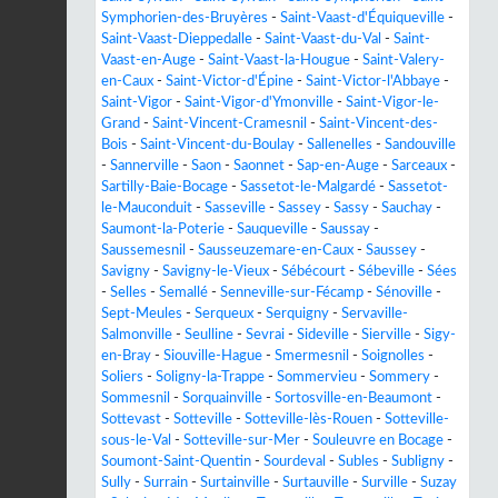
Symphorien-des-Bruyères
-
Saint-Vaast-d'Équiqueville
-
Saint-Vaast-Dieppedalle
-
Saint-Vaast-du-Val
-
Saint-
Vaast-en-Auge
-
Saint-Vaast-la-Hougue
-
Saint-Valery-
en-Caux
-
Saint-Victor-d'Épine
-
Saint-Victor-l'Abbaye
-
Saint-Vigor
-
Saint-Vigor-d'Ymonville
-
Saint-Vigor-le-
Grand
-
Saint-Vincent-Cramesnil
-
Saint-Vincent-des-
Bois
-
Saint-Vincent-du-Boulay
-
Sallenelles
-
Sandouville
-
Sannerville
-
Saon
-
Saonnet
-
Sap-en-Auge
-
Sarceaux
-
Sartilly-Baie-Bocage
-
Sassetot-le-Malgardé
-
Sassetot-
le-Mauconduit
-
Sasseville
-
Sassey
-
Sassy
-
Sauchay
-
Saumont-la-Poterie
-
Sauqueville
-
Saussay
-
Saussemesnil
-
Sausseuzemare-en-Caux
-
Saussey
-
Savigny
-
Savigny-le-Vieux
-
Sébécourt
-
Sébeville
-
Sées
-
Selles
-
Semallé
-
Senneville-sur-Fécamp
-
Sénoville
-
Sept-Meules
-
Serqueux
-
Serquigny
-
Servaville-
Salmonville
-
Seulline
-
Sevrai
-
Sideville
-
Sierville
-
Sigy-
en-Bray
-
Siouville-Hague
-
Smermesnil
-
Soignolles
-
Soliers
-
Soligny-la-Trappe
-
Sommervieu
-
Sommery
-
Sommesnil
-
Sorquainville
-
Sortosville-en-Beaumont
-
Sottevast
-
Sotteville
-
Sotteville-lès-Rouen
-
Sotteville-
sous-le-Val
-
Sotteville-sur-Mer
-
Souleuvre en Bocage
-
Soumont-Saint-Quentin
-
Sourdeval
-
Subles
-
Subligny
-
Sully
-
Surrain
-
Surtainville
-
Surtauville
-
Surville
-
Suzay