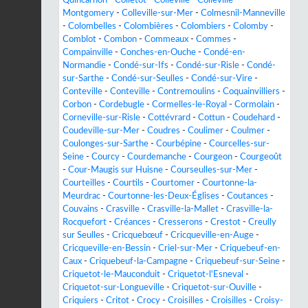
Montgomery
-
Colleville-sur-Mer
-
Colmesnil-Manneville
-
Colombelles
-
Colombières
-
Colombiers
-
Colomby
-
Comblot
-
Combon
-
Commeaux
-
Commes
-
Compainville
-
Conches-en-Ouche
-
Condé-en-
Normandie
-
Condé-sur-Ifs
-
Condé-sur-Risle
-
Condé-
sur-Sarthe
-
Condé-sur-Seulles
-
Condé-sur-Vire
-
Conteville
-
Conteville
-
Contremoulins
-
Coquainvilliers
-
Corbon
-
Cordebugle
-
Cormelles-le-Royal
-
Cormolain
-
Corneville-sur-Risle
-
Cottévrard
-
Cottun
-
Coudehard
-
Coudeville-sur-Mer
-
Coudres
-
Coulimer
-
Coulmer
-
Coulonges-sur-Sarthe
-
Courbépine
-
Courcelles-sur-
Seine
-
Courcy
-
Courdemanche
-
Courgeon
-
Courgeoût
-
Cour-Maugis sur Huisne
-
Courseulles-sur-Mer
-
Courteilles
-
Courtils
-
Courtomer
-
Courtonne-la-
Meurdrac
-
Courtonne-les-Deux-Églises
-
Coutances
-
Couvains
-
Crasville
-
Crasville-la-Mallet
-
Crasville-la-
Rocquefort
-
Créances
-
Cresserons
-
Crestot
-
Creully
sur Seulles
-
Cricquebœuf
-
Cricqueville-en-Auge
-
Cricqueville-en-Bessin
-
Criel-sur-Mer
-
Criquebeuf-en-
Caux
-
Criquebeuf-la-Campagne
-
Criquebeuf-sur-Seine
-
Criquetot-le-Mauconduit
-
Criquetot-l'Esneval
-
Criquetot-sur-Longueville
-
Criquetot-sur-Ouville
-
Criquiers
-
Critot
-
Crocy
-
Croisilles
-
Croisilles
-
Croisy-