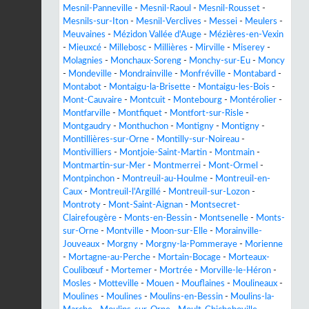
Mesnil-Panneville
-
Mesnil-Raoul
-
Mesnil-Rousset
-
Mesnils-sur-Iton
-
Mesnil-Verclives
-
Messei
-
Meulers
-
Meuvaines
-
Mézidon Vallée d'Auge
-
Mézières-en-Vexin
-
Mieuxcé
-
Millebosc
-
Millières
-
Mirville
-
Miserey
-
Molagnies
-
Monchaux-Soreng
-
Monchy-sur-Eu
-
Moncy
-
Mondeville
-
Mondrainville
-
Monfréville
-
Montabard
-
Montabot
-
Montaigu-la-Brisette
-
Montaigu-les-Bois
-
Mont-Cauvaire
-
Montcuit
-
Montebourg
-
Montérolier
-
Montfarville
-
Montfiquet
-
Montfort-sur-Risle
-
Montgaudry
-
Monthuchon
-
Montigny
-
Montigny
-
Montillières-sur-Orne
-
Montilly-sur-Noireau
-
Montivilliers
-
Montjoie-Saint-Martin
-
Montmain
-
Montmartin-sur-Mer
-
Montmerrei
-
Mont-Ormel
-
Montpinchon
-
Montreuil-au-Houlme
-
Montreuil-en-
Caux
-
Montreuil-l'Argillé
-
Montreuil-sur-Lozon
-
Montroty
-
Mont-Saint-Aignan
-
Montsecret-
Clairefougère
-
Monts-en-Bessin
-
Montsenelle
-
Monts-
sur-Orne
-
Montville
-
Moon-sur-Elle
-
Morainville-
Jouveaux
-
Morgny
-
Morgny-la-Pommeraye
-
Morienne
-
Mortagne-au-Perche
-
Mortain-Bocage
-
Morteaux-
Coulibœuf
-
Mortemer
-
Mortrée
-
Morville-le-Héron
-
Mosles
-
Motteville
-
Mouen
-
Mouflaines
-
Moulineaux
-
Moulines
-
Moulines
-
Moulins-en-Bessin
-
Moulins-la-