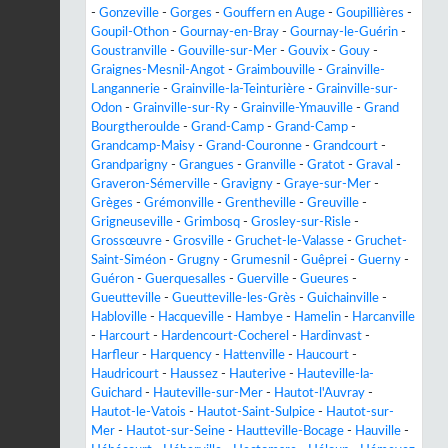
-
Gonzeville
-
Gorges
-
Gouffern en Auge
-
Goupillières
-
Goupil-Othon
-
Gournay-en-Bray
-
Gournay-le-Guérin
-
Goustranville
-
Gouville-sur-Mer
-
Gouvix
-
Gouy
-
Graignes-Mesnil-Angot
-
Graimbouville
-
Grainville-
Langannerie
-
Grainville-la-Teinturière
-
Grainville-sur-
Odon
-
Grainville-sur-Ry
-
Grainville-Ymauville
-
Grand
Bourgtheroulde
-
Grand-Camp
-
Grand-Camp
-
Grandcamp-Maisy
-
Grand-Couronne
-
Grandcourt
-
Grandparigny
-
Grangues
-
Granville
-
Gratot
-
Graval
-
Graveron-Sémerville
-
Gravigny
-
Graye-sur-Mer
-
Grèges
-
Grémonville
-
Grentheville
-
Greuville
-
Grigneuseville
-
Grimbosq
-
Grosley-sur-Risle
-
Grossœuvre
-
Grosville
-
Gruchet-le-Valasse
-
Gruchet-
Saint-Siméon
-
Grugny
-
Grumesnil
-
Guêprei
-
Guerny
-
Guéron
-
Guerquesalles
-
Guerville
-
Gueures
-
Gueutteville
-
Gueutteville-les-Grès
-
Guichainville
-
Habloville
-
Hacqueville
-
Hambye
-
Hamelin
-
Harcanville
-
Harcourt
-
Hardencourt-Cocherel
-
Hardinvast
-
Harfleur
-
Harquency
-
Hattenville
-
Haucourt
-
Haudricourt
-
Haussez
-
Hauterive
-
Hauteville-la-
Guichard
-
Hauteville-sur-Mer
-
Hautot-l'Auvray
-
Hautot-le-Vatois
-
Hautot-Saint-Sulpice
-
Hautot-sur-
Mer
-
Hautot-sur-Seine
-
Hautteville-Bocage
-
Hauville
-