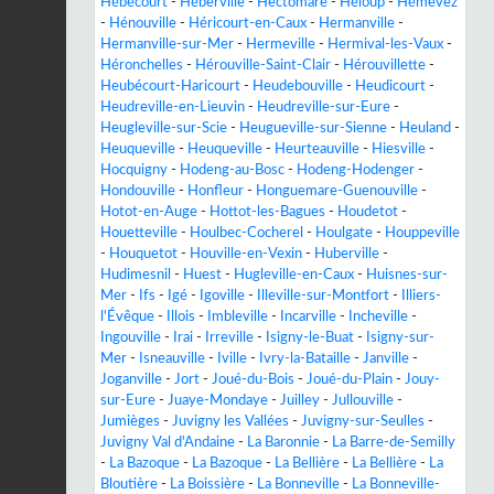
Hébécourt
-
Héberville
-
Hectomare
-
Héloup
-
Hémevez
-
Hénouville
-
Héricourt-en-Caux
-
Hermanville
-
Hermanville-sur-Mer
-
Hermeville
-
Hermival-les-Vaux
-
Héronchelles
-
Hérouville-Saint-Clair
-
Hérouvillette
-
Heubécourt-Haricourt
-
Heudebouville
-
Heudicourt
-
Heudreville-en-Lieuvin
-
Heudreville-sur-Eure
-
Heugleville-sur-Scie
-
Heugueville-sur-Sienne
-
Heuland
-
Heuqueville
-
Heuqueville
-
Heurteauville
-
Hiesville
-
Hocquigny
-
Hodeng-au-Bosc
-
Hodeng-Hodenger
-
Hondouville
-
Honfleur
-
Honguemare-Guenouville
-
Hotot-en-Auge
-
Hottot-les-Bagues
-
Houdetot
-
Houetteville
-
Houlbec-Cocherel
-
Houlgate
-
Houppeville
-
Houquetot
-
Houville-en-Vexin
-
Huberville
-
Hudimesnil
-
Huest
-
Hugleville-en-Caux
-
Huisnes-sur-
Mer
-
Ifs
-
Igé
-
Igoville
-
Illeville-sur-Montfort
-
Illiers-
l'Évêque
-
Illois
-
Imbleville
-
Incarville
-
Incheville
-
Ingouville
-
Irai
-
Irreville
-
Isigny-le-Buat
-
Isigny-sur-
Mer
-
Isneauville
-
Iville
-
Ivry-la-Bataille
-
Janville
-
Joganville
-
Jort
-
Joué-du-Bois
-
Joué-du-Plain
-
Jouy-
sur-Eure
-
Juaye-Mondaye
-
Juilley
-
Jullouville
-
Jumièges
-
Juvigny les Vallées
-
Juvigny-sur-Seulles
-
Juvigny Val d'Andaine
-
La Baronnie
-
La Barre-de-Semilly
-
La Bazoque
-
La Bazoque
-
La Bellière
-
La Bellière
-
La
Bloutière
-
La Boissière
-
La Bonneville
-
La Bonneville-