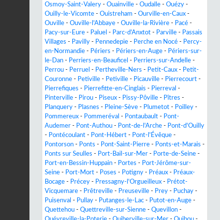
Osmoy-Saint-Valery
-
Ouainville
-
Oudalle
-
Ouézy
-
Ouilly-le-Vicomte
-
Ouistreham
-
Ourville-en-Caux
-
Ouville
-
Ouville-l'Abbaye
-
Ouville-la-Rivière
-
Pacé
-
Pacy-sur-Eure
-
Paluel
-
Parc-d'Anxtot
-
Parville
-
Passais
Villages
-
Pavilly
-
Pennedepie
-
Perche en Nocé
-
Percy-
en-Normandie
-
Périers
-
Périers-en-Auge
-
Périers-sur-
le-Dan
-
Perriers-en-Beauficel
-
Perriers-sur-Andelle
-
Perrou
-
Perruel
-
Pertheville-Ners
-
Petit-Caux
-
Petit-
Couronne
-
Petiville
-
Petiville
-
Picauville
-
Pierrecourt
-
Pierrefiques
-
Pierrefitte-en-Cinglais
-
Pierreval
-
Pinterville
-
Pirou
-
Piseux
-
Pissy-Pôville
-
Pîtres
-
Planquery
-
Plasnes
-
Pleine-Sève
-
Plumetot
-
Poilley
-
Pommereux
-
Pommeréval
-
Pontaubault
-
Pont-
Audemer
-
Pont-Authou
-
Pont-de-l'Arche
-
Pont-d'Ouilly
-
Pontécoulant
-
Pont-Hébert
-
Pont-l'Évêque
-
Pontorson
-
Ponts
-
Pont-Saint-Pierre
-
Ponts-et-Marais
-
Ponts sur Seulles
-
Port-Bail-sur-Mer
-
Porte-de-Seine
-
Port-en-Bessin-Huppain
-
Portes
-
Port-Jérôme-sur-
Seine
-
Port-Mort
-
Poses
-
Potigny
-
Préaux
-
Préaux-
Bocage
-
Précey
-
Pressagny-l'Orgueilleux
-
Prétot-
Vicquemare
-
Prêtreville
-
Preuseville
-
Prey
-
Puchay
-
Puisenval
-
Pullay
-
Putanges-le-Lac
-
Putot-en-Auge
-
Quettehou
-
Quettreville-sur-Sienne
-
Quevillon
-
Quévreville-la-Poterie
-
Quiberville-sur-Mer
-
Quibou
-