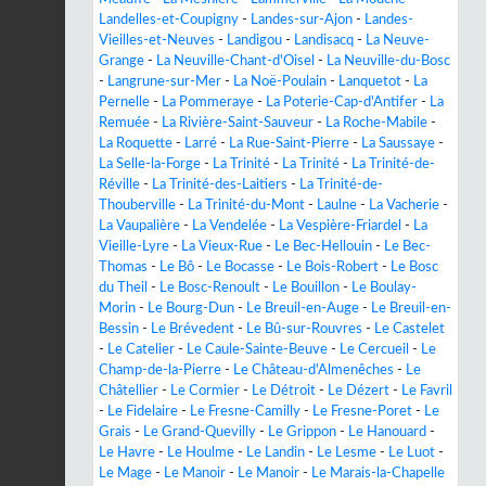
Landelles-et-Coupigny
-
Landes-sur-Ajon
-
Landes-
Vieilles-et-Neuves
-
Landigou
-
Landisacq
-
La Neuve-
Grange
-
La Neuville-Chant-d'Oisel
-
La Neuville-du-Bosc
-
Langrune-sur-Mer
-
La Noë-Poulain
-
Lanquetot
-
La
Pernelle
-
La Pommeraye
-
La Poterie-Cap-d'Antifer
-
La
Remuée
-
La Rivière-Saint-Sauveur
-
La Roche-Mabile
-
La Roquette
-
Larré
-
La Rue-Saint-Pierre
-
La Saussaye
-
La Selle-la-Forge
-
La Trinité
-
La Trinité
-
La Trinité-de-
Réville
-
La Trinité-des-Laitiers
-
La Trinité-de-
Thouberville
-
La Trinité-du-Mont
-
Laulne
-
La Vacherie
-
La Vaupalière
-
La Vendelée
-
La Vespière-Friardel
-
La
Vieille-Lyre
-
La Vieux-Rue
-
Le Bec-Hellouin
-
Le Bec-
Thomas
-
Le Bô
-
Le Bocasse
-
Le Bois-Robert
-
Le Bosc
du Theil
-
Le Bosc-Renoult
-
Le Bouillon
-
Le Boulay-
Morin
-
Le Bourg-Dun
-
Le Breuil-en-Auge
-
Le Breuil-en-
Bessin
-
Le Brévedent
-
Le Bû-sur-Rouvres
-
Le Castelet
-
Le Catelier
-
Le Caule-Sainte-Beuve
-
Le Cercueil
-
Le
Champ-de-la-Pierre
-
Le Château-d'Almenêches
-
Le
Châtellier
-
Le Cormier
-
Le Détroit
-
Le Dézert
-
Le Favril
-
Le Fidelaire
-
Le Fresne-Camilly
-
Le Fresne-Poret
-
Le
Grais
-
Le Grand-Quevilly
-
Le Grippon
-
Le Hanouard
-
Le Havre
-
Le Houlme
-
Le Landin
-
Le Lesme
-
Le Luot
-
Le Mage
-
Le Manoir
-
Le Manoir
-
Le Marais-la-Chapelle