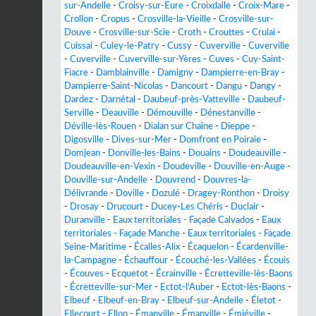
sur-Andelle
-
Croisy-sur-Eure
-
Croixdalle
-
Croix-Mare
-
Crollon
-
Cropus
-
Crosville-la-Vieille
-
Crosville-sur-
Douve
-
Crosville-sur-Scie
-
Croth
-
Crouttes
-
Crulai
-
Cuissai
-
Culey-le-Patry
-
Cussy
-
Cuverville
-
Cuverville
-
Cuverville
-
Cuverville-sur-Yères
-
Cuves
-
Cuy-Saint-
Fiacre
-
Damblainville
-
Damigny
-
Dampierre-en-Bray
-
Dampierre-Saint-Nicolas
-
Dancourt
-
Dangu
-
Dangy
-
Dardez
-
Darnétal
-
Daubeuf-près-Vatteville
-
Daubeuf-
Serville
-
Deauville
-
Démouville
-
Dénestanville
-
Déville-lès-Rouen
-
Dialan sur Chaîne
-
Dieppe
-
Digosville
-
Dives-sur-Mer
-
Domfront en Poiraie
-
Domjean
-
Donville-les-Bains
-
Douains
-
Doudeauville
-
Doudeauville-en-Vexin
-
Doudeville
-
Douville-en-Auge
-
Douville-sur-Andelle
-
Douvrend
-
Douvres-la-
Délivrande
-
Doville
-
Dozulé
-
Dragey-Ronthon
-
Droisy
-
Drosay
-
Drucourt
-
Ducey-Les Chéris
-
Duclair
-
Duranville
-
Eaux territoriales - Façade Calvados
-
Eaux
territoriales - Façade Manche
-
Eaux territoriales - Façade
Seine-Maritime
-
Écalles-Alix
-
Écaquelon
-
Écardenville-
la-Campagne
-
Échauffour
-
Écouché-les-Vallées
-
Écouis
-
Écouves
-
Ecquetot
-
Écrainville
-
Écretteville-lès-Baons
-
Écretteville-sur-Mer
-
Ectot-l'Auber
-
Ectot-lès-Baons
-
Elbeuf
-
Elbeuf-en-Bray
-
Elbeuf-sur-Andelle
-
Életot
-
Ellecourt
-
Ellon
-
Émanville
-
Émanville
-
Émiéville
-