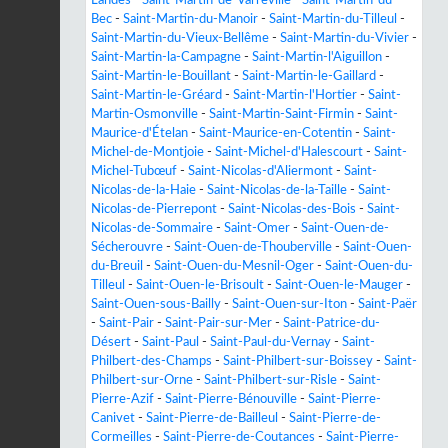
Bec
-
Saint-Martin-du-Manoir
-
Saint-Martin-du-Tilleul
-
Saint-Martin-du-Vieux-Bellême
-
Saint-Martin-du-Vivier
-
Saint-Martin-la-Campagne
-
Saint-Martin-l'Aiguillon
-
Saint-Martin-le-Bouillant
-
Saint-Martin-le-Gaillard
-
Saint-Martin-le-Gréard
-
Saint-Martin-l'Hortier
-
Saint-
Martin-Osmonville
-
Saint-Martin-Saint-Firmin
-
Saint-
Maurice-d'Ételan
-
Saint-Maurice-en-Cotentin
-
Saint-
Michel-de-Montjoie
-
Saint-Michel-d'Halescourt
-
Saint-
Michel-Tubœuf
-
Saint-Nicolas-d'Aliermont
-
Saint-
Nicolas-de-la-Haie
-
Saint-Nicolas-de-la-Taille
-
Saint-
Nicolas-de-Pierrepont
-
Saint-Nicolas-des-Bois
-
Saint-
Nicolas-de-Sommaire
-
Saint-Omer
-
Saint-Ouen-de-
Sécherouvre
-
Saint-Ouen-de-Thouberville
-
Saint-Ouen-
du-Breuil
-
Saint-Ouen-du-Mesnil-Oger
-
Saint-Ouen-du-
Tilleul
-
Saint-Ouen-le-Brisoult
-
Saint-Ouen-le-Mauger
-
Saint-Ouen-sous-Bailly
-
Saint-Ouen-sur-Iton
-
Saint-Paër
-
Saint-Pair
-
Saint-Pair-sur-Mer
-
Saint-Patrice-du-
Désert
-
Saint-Paul
-
Saint-Paul-du-Vernay
-
Saint-
Philbert-des-Champs
-
Saint-Philbert-sur-Boissey
-
Saint-
Philbert-sur-Orne
-
Saint-Philbert-sur-Risle
-
Saint-
Pierre-Azif
-
Saint-Pierre-Bénouville
-
Saint-Pierre-
Canivet
-
Saint-Pierre-de-Bailleul
-
Saint-Pierre-de-
Cormeilles
-
Saint-Pierre-de-Coutances
-
Saint-Pierre-