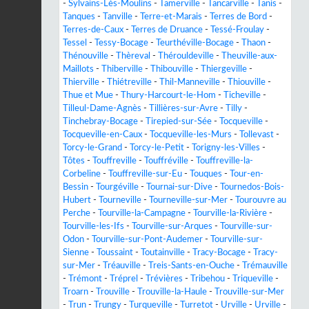
-
Sylvains-Lès-Moulins
-
Tamerville
-
Tancarville
-
Tanis
-
Tanques
-
Tanville
-
Terre-et-Marais
-
Terres de Bord
-
Terres-de-Caux
-
Terres de Druance
-
Tessé-Froulay
-
Tessel
-
Tessy-Bocage
-
Teurthéville-Bocage
-
Thaon
-
Thénouville
-
Thèreval
-
Thérouldeville
-
Theuville-aux-
Maillots
-
Thiberville
-
Thibouville
-
Thiergeville
-
Thierville
-
Thiétreville
-
Thil-Manneville
-
Thiouville
-
Thue et Mue
-
Thury-Harcourt-le-Hom
-
Ticheville
-
Tilleul-Dame-Agnès
-
Tillières-sur-Avre
-
Tilly
-
Tinchebray-Bocage
-
Tirepied-sur-Sée
-
Tocqueville
-
Tocqueville-en-Caux
-
Tocqueville-les-Murs
-
Tollevast
-
Torcy-le-Grand
-
Torcy-le-Petit
-
Torigny-les-Villes
-
Tôtes
-
Touffreville
-
Touffréville
-
Touffreville-la-
Corbeline
-
Touffreville-sur-Eu
-
Touques
-
Tour-en-
Bessin
-
Tourgéville
-
Tournai-sur-Dive
-
Tournedos-Bois-
Hubert
-
Tourneville
-
Tourneville-sur-Mer
-
Tourouvre au
Perche
-
Tourville-la-Campagne
-
Tourville-la-Rivière
-
Tourville-les-Ifs
-
Tourville-sur-Arques
-
Tourville-sur-
Odon
-
Tourville-sur-Pont-Audemer
-
Tourville-sur-
Sienne
-
Toussaint
-
Toutainville
-
Tracy-Bocage
-
Tracy-
sur-Mer
-
Tréauville
-
Treis-Sants-en-Ouche
-
Trémauville
-
Trémont
-
Tréprel
-
Trévières
-
Tribehou
-
Triqueville
-
Troarn
-
Trouville
-
Trouville-la-Haule
-
Trouville-sur-Mer
-
Trun
-
Trungy
-
Turqueville
-
Turretot
-
Urville
-
Urville
-