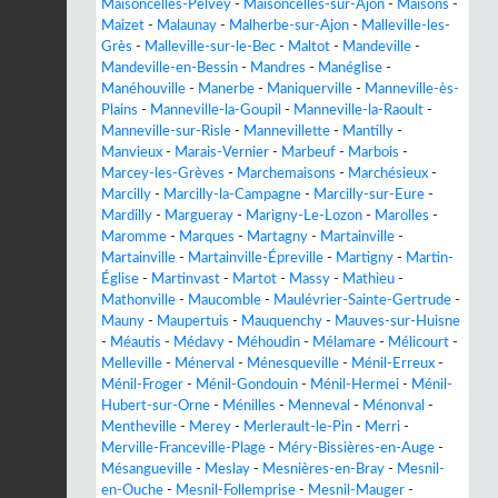
Maisoncelles-Pelvey
-
Maisoncelles-sur-Ajon
-
Maisons
-
Maizet
-
Malaunay
-
Malherbe-sur-Ajon
-
Malleville-les-
Grès
-
Malleville-sur-le-Bec
-
Maltot
-
Mandeville
-
Mandeville-en-Bessin
-
Mandres
-
Manéglise
-
Manéhouville
-
Manerbe
-
Maniquerville
-
Manneville-ès-
Plains
-
Manneville-la-Goupil
-
Manneville-la-Raoult
-
Manneville-sur-Risle
-
Mannevillette
-
Mantilly
-
Manvieux
-
Marais-Vernier
-
Marbeuf
-
Marbois
-
Marcey-les-Grèves
-
Marchemaisons
-
Marchésieux
-
Marcilly
-
Marcilly-la-Campagne
-
Marcilly-sur-Eure
-
Mardilly
-
Margueray
-
Marigny-Le-Lozon
-
Marolles
-
Maromme
-
Marques
-
Martagny
-
Martainville
-
Martainville
-
Martainville-Épreville
-
Martigny
-
Martin-
Église
-
Martinvast
-
Martot
-
Massy
-
Mathieu
-
Mathonville
-
Maucomble
-
Maulévrier-Sainte-Gertrude
-
Mauny
-
Maupertuis
-
Mauquenchy
-
Mauves-sur-Huisne
-
Méautis
-
Médavy
-
Méhoudin
-
Mélamare
-
Mélicourt
-
Melleville
-
Ménerval
-
Ménesqueville
-
Ménil-Erreux
-
Ménil-Froger
-
Ménil-Gondouin
-
Ménil-Hermei
-
Ménil-
Hubert-sur-Orne
-
Ménilles
-
Menneval
-
Ménonval
-
Mentheville
-
Merey
-
Merlerault-le-Pin
-
Merri
-
Merville-Franceville-Plage
-
Méry-Bissières-en-Auge
-
Mésangueville
-
Meslay
-
Mesnières-en-Bray
-
Mesnil-
en-Ouche
-
Mesnil-Follemprise
-
Mesnil-Mauger
-