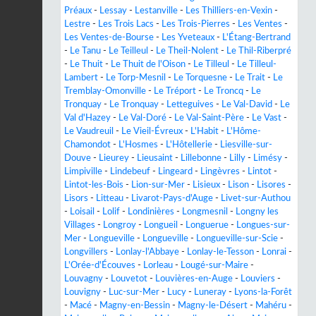
Préaux
-
Lessay
-
Lestanville
-
Les Thilliers-en-Vexin
-
Lestre
-
Les Trois Lacs
-
Les Trois-Pierres
-
Les Ventes
-
Les Ventes-de-Bourse
-
Les Yveteaux
-
L'Étang-Bertrand
-
Le Tanu
-
Le Teilleul
-
Le Theil-Nolent
-
Le Thil-Riberpré
-
Le Thuit
-
Le Thuit de l'Oison
-
Le Tilleul
-
Le Tilleul-
Lambert
-
Le Torp-Mesnil
-
Le Torquesne
-
Le Trait
-
Le
Tremblay-Omonville
-
Le Tréport
-
Le Troncq
-
Le
Tronquay
-
Le Tronquay
-
Letteguives
-
Le Val-David
-
Le
Val d'Hazey
-
Le Val-Doré
-
Le Val-Saint-Père
-
Le Vast
-
Le Vaudreuil
-
Le Vieil-Évreux
-
L'Habit
-
L'Hôme-
Chamondot
-
L'Hosmes
-
L'Hôtellerie
-
Liesville-sur-
Douve
-
Lieurey
-
Lieusaint
-
Lillebonne
-
Lilly
-
Limésy
-
Limpiville
-
Lindebeuf
-
Lingeard
-
Lingèvres
-
Lintot
-
Lintot-les-Bois
-
Lion-sur-Mer
-
Lisieux
-
Lison
-
Lisores
-
Lisors
-
Litteau
-
Livarot-Pays-d'Auge
-
Livet-sur-Authou
-
Loisail
-
Lolif
-
Londinières
-
Longmesnil
-
Longny les
Villages
-
Longroy
-
Longueil
-
Longuerue
-
Longues-sur-
Mer
-
Longueville
-
Longueville
-
Longueville-sur-Scie
-
Longvillers
-
Lonlay-l'Abbaye
-
Lonlay-le-Tesson
-
Lonrai
-
L'Orée-d'Écouves
-
Lorleau
-
Lougé-sur-Maire
-
Louvagny
-
Louvetot
-
Louvières-en-Auge
-
Louviers
-
Louvigny
-
Luc-sur-Mer
-
Lucy
-
Luneray
-
Lyons-la-Forêt
-
Macé
-
Magny-en-Bessin
-
Magny-le-Désert
-
Mahéru
-