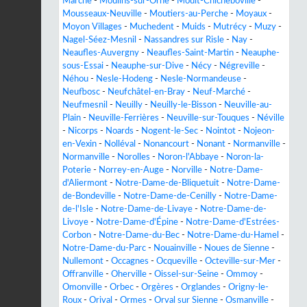
Marche
-
Moulins-sur-Orne
-
Moult-Chicheboville
-
Mousseaux-Neuville
-
Moutiers-au-Perche
-
Moyaux
-
Moyon Villages
-
Muchedent
-
Muids
-
Mutrécy
-
Muzy
-
Nagel-Séez-Mesnil
-
Nassandres sur Risle
-
Nay
-
Neaufles-Auvergny
-
Neaufles-Saint-Martin
-
Neauphe-
sous-Essai
-
Neauphe-sur-Dive
-
Nécy
-
Négreville
-
Néhou
-
Nesle-Hodeng
-
Nesle-Normandeuse
-
Neufbosc
-
Neufchâtel-en-Bray
-
Neuf-Marché
-
Neufmesnil
-
Neuilly
-
Neuilly-le-Bisson
-
Neuville-au-
Plain
-
Neuville-Ferrières
-
Neuville-sur-Touques
-
Néville
-
Nicorps
-
Noards
-
Nogent-le-Sec
-
Nointot
-
Nojeon-
en-Vexin
-
Nolléval
-
Nonancourt
-
Nonant
-
Normanville
-
Normanville
-
Norolles
-
Noron-l'Abbaye
-
Noron-la-
Poterie
-
Norrey-en-Auge
-
Norville
-
Notre-Dame-
d'Aliermont
-
Notre-Dame-de-Bliquetuit
-
Notre-Dame-
de-Bondeville
-
Notre-Dame-de-Cenilly
-
Notre-Dame-
de-l'Isle
-
Notre-Dame-de-Livaye
-
Notre-Dame-de-
Livoye
-
Notre-Dame-d'Épine
-
Notre-Dame-d'Estrées-
Corbon
-
Notre-Dame-du-Bec
-
Notre-Dame-du-Hamel
-
Notre-Dame-du-Parc
-
Nouainville
-
Noues de Sienne
-
Nullemont
-
Occagnes
-
Ocqueville
-
Octeville-sur-Mer
-
Offranville
-
Oherville
-
Oissel-sur-Seine
-
Ommoy
-
Omonville
-
Orbec
-
Orgères
-
Orglandes
-
Origny-le-
Roux
-
Orival
-
Ormes
-
Orval sur Sienne
-
Osmanville
-