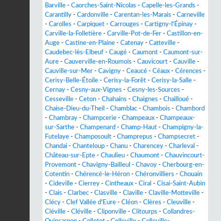
Barville
-
Caorches-Saint-Nicolas
-
Capelle-les-Grands
-
Carantilly
-
Cardonville
-
Carentan-les-Marais
-
Carneville
-
Carolles
-
Carpiquet
-
Carrouges
-
Cartigny-l'Épinay
-
Carville-la-Folletière
-
Carville-Pot-de-Fer
-
Castillon-en-
Auge
-
Castine-en-Plaine
-
Catenay
-
Catteville
-
Caudebec-lès-Elbeuf
-
Caugé
-
Caumont
-
Caumont-sur-
Aure
-
Cauverville-en-Roumois
-
Cauvicourt
-
Cauville
-
Cauville-sur-Mer
-
Cavigny
-
Ceaucé
-
Céaux
-
Cérences
-
Cerisy-Belle-Étoile
-
Cerisy-la-Forêt
-
Cerisy-la-Salle
-
Cernay
-
Cesny-aux-Vignes
-
Cesny-les-Sources
-
Cesseville
-
Ceton
-
Chahains
-
Chaignes
-
Chailloué
-
Chaise-Dieu-du-Theil
-
Chamblac
-
Chambois
-
Chambord
-
Chambray
-
Champcerie
-
Champeaux
-
Champeaux-
sur-Sarthe
-
Champenard
-
Champ-Haut
-
Champigny-la-
Futelaye
-
Champosoult
-
Champrepus
-
Champsecret
-
Chandai
-
Chanteloup
-
Chanu
-
Charencey
-
Charleval
-
Château-sur-Epte
-
Chaulieu
-
Chaumont
-
Chauvincourt-
Provemont
-
Chavigny-Bailleul
-
Chavoy
-
Cherbourg-en-
Cotentin
-
Chérencé-le-Héron
-
Chéronvilliers
-
Chouain
-
Cideville
-
Cierrey
-
Cintheaux
-
Ciral
-
Cisai-Saint-Aubin
-
Clais
-
Clarbec
-
Clasville
-
Claville
-
Claville-Motteville
-
Clécy
-
Clef Vallée d'Eure
-
Cléon
-
Clères
-
Cleuville
-
Cléville
-
Cléville
-
Cliponville
-
Clitourps
-
Collandres-
Quincarnon
-
Colletot
-
Colleville
-
Colleville-