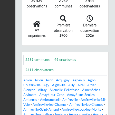
39 439
2 259
2 411
observations
communes
observateurs
Première
Dernière
49
observation
observation
organismes
1900
2026
2259
communes
49
organismes
2411
observateurs
Ablon
-
Aclou
-
Acon
-
Acquigny
-
Agneaux
-
Agon-
Coutainville
-
Agy
-
Aigleville
-
Ailly
-
Airel
-
Aizier
-
Alençon
-
Alizay
-
Allouville-Bellefosse
-
Almenêches
-
Alvimare
-
Amayé-sur-Orne
-
Amayé-sur-Seulles
-
Ambenay
-
Ambrumesnil
-
Amfreville
-
Amfreville-la-Mi-
Voie
-
Amfreville-les-Champs
-
Amfreville-les-Champs
-
Amfreville-Saint-Amand
-
Amfreville-sous-les-Monts
-
Amfreville-sur-Iton
-
Amigny
-
Anceaumeville
-
Ancourt
-