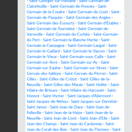
-
Saint-Georges-sur-Fontaine
-
Saint-Germain-de-
Clairefeuille
-
Saint-Germain-de-Fresney
-
Saint-
Germain-de-la-Coudre
-
Saint-Germain-de-Livet
-
Saint-
Germain-de-Pasquier
-
Saint-Germain-des-Angles
-
Saint-Germain-des-Essourts
-
Saint-Germain-d'Étables
-
Saint-Germain-de-Tournebut
-
Saint-Germain-de-
Varreville
-
Saint-Germain-du-Corbéis
-
Saint-Germain-
du-Pert
-
Saint-Germain-la-Blanche-Herbe
-
Saint-
Germain-la-Campagne
-
Saint-Germain-Langot
-
Saint-
Germain-le-Gaillard
-
Saint-Germain-le-Vasson
-
Saint-
Germain-le-Vieux
-
Saint-Germain-sous-Cailly
-
Saint-
Germain-sur-Avre
-
Saint-Germain-sur-Ay
-
Saint-
Germain-sur-Eaulne
-
Saint-Germain-sur-Sèves
-
Saint-
Gervais-des-Sablons
-
Saint-Gervais-du-Perron
-
Saint-
Gilles
-
Saint-Gilles-de-Crétot
-
Saint-Gilles-de-la-
Neuville
-
Saint-Gilles-des-Marais
-
Saint-Hellier
-
Saint-
Hilaire-de-Briouze
-
Saint-Hilaire-du-Harcouët
-
Saint-
Honoré
-
Saint-Hymer
-
Saint-Jacques-d'Aliermont
-
Saint-Jacques-de-Néhou
-
Saint-Jacques-sur-Darnétal
-
Saint-James
-
Saint-Jean-de-Daye
-
Saint-Jean-de-
Folleville
-
Saint-Jean-de-la-Haize
-
Saint-Jean-de-la-
Neuville
-
Saint-Jean-de-Livet
-
Saint-Jean-d'Elle
-
Saint-
Jean-des-Champs
-
Saint-Jean-du-Cardonnay
-
Saint-
Jean-du-Corail-des-Bois
-
Saint-Jean-du-Thenney
-
Saint-