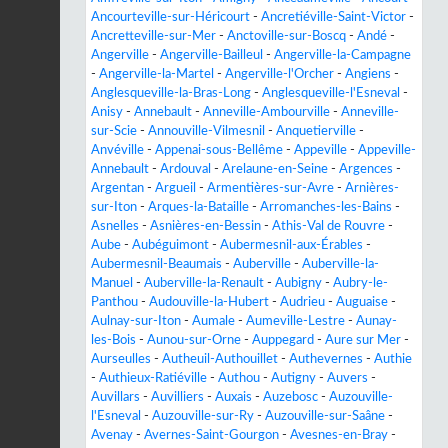
Ancourteville-sur-Héricourt
-
Ancretiéville-Saint-Victor
-
Ancretteville-sur-Mer
-
Anctoville-sur-Boscq
-
Andé
-
Angerville
-
Angerville-Bailleul
-
Angerville-la-Campagne
-
Angerville-la-Martel
-
Angerville-l'Orcher
-
Angiens
-
Anglesqueville-la-Bras-Long
-
Anglesqueville-l'Esneval
-
Anisy
-
Annebault
-
Anneville-Ambourville
-
Anneville-
sur-Scie
-
Annouville-Vilmesnil
-
Anquetierville
-
Anvéville
-
Appenai-sous-Bellême
-
Appeville
-
Appeville-
Annebault
-
Ardouval
-
Arelaune-en-Seine
-
Argences
-
Argentan
-
Argueil
-
Armentières-sur-Avre
-
Arnières-
sur-Iton
-
Arques-la-Bataille
-
Arromanches-les-Bains
-
Asnelles
-
Asnières-en-Bessin
-
Athis-Val de Rouvre
-
Aube
-
Aubéguimont
-
Aubermesnil-aux-Érables
-
Aubermesnil-Beaumais
-
Auberville
-
Auberville-la-
Manuel
-
Auberville-la-Renault
-
Aubigny
-
Aubry-le-
Panthou
-
Audouville-la-Hubert
-
Audrieu
-
Auguaise
-
Aulnay-sur-Iton
-
Aumale
-
Aumeville-Lestre
-
Aunay-
les-Bois
-
Aunou-sur-Orne
-
Auppegard
-
Aure sur Mer
-
Aurseulles
-
Autheuil-Authouillet
-
Authevernes
-
Authie
-
Authieux-Ratiéville
-
Authou
-
Autigny
-
Auvers
-
Auvillars
-
Auvilliers
-
Auxais
-
Auzebosc
-
Auzouville-
l'Esneval
-
Auzouville-sur-Ry
-
Auzouville-sur-Saâne
-
Avenay
-
Avernes-Saint-Gourgon
-
Avesnes-en-Bray
-