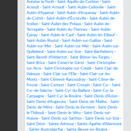
Antoine-la-Forêt
-
Saint-Aquilin-de-Corbion
-
Saint-
Arnoult
-
Saint-Arnoult
-
Saint-Aubin-Celloville
-
Saint-
Aubin-d'Appenai
-
Saint-Aubin-d'Arquenay
-
Saint-Aubin-
de-Crétot
-
Saint-Aubin-d'Écrosville
-
Saint-Aubin-de-
Scellon
-
Saint-Aubin-des-Préaux
-
Saint-Aubin-de-
Terregatte
-
Saint-Aubin-du-Thenney
-
Saint-Aubin-
Épinay
-
Saint-Aubin-le-Cauf
-
Saint-Aubin-lès-Elbeuf
-
Saint-Aubin-Routot
-
Saint-Aubin-sur-Gaillon
-
Saint-
Aubin-sur-Mer
-
Saint-Aubin-sur-Mer
-
Saint-Aubin-sur-
Quillebeuf
-
Saint-Aubin-sur-Scie
-
Saint-Barthélemy
-
Saint-Benoît-d'Hébertot
-
Saint-Bômer-les-Forges
-
Saint-Brice
-
Saint-Céneri-le-Gérei
-
Saint-Christophe-
sur-Avre
-
Saint-Christophe-sur-Condé
-
Saint-Clair-de-
Halouze
-
Saint-Clair-sur-l'Elle
-
Saint-Clair-sur-les-
Monts
-
Saint-Clément-Rancoudray
-
Saint-Côme-de-
Fresné
-
Saint-Contest
-
Saint-Crespin
-
Saint-Cyr
-
Saint-
Cyr-de-Salerne
-
Saint-Cyr-du-Bailleul
-
Saint-Cyr-la-
Campagne
-
Saint-Cyr-la-Rosière
-
Saint-Denis-d'Aclon
-
Saint-Denis-d'Augerons
-
Saint-Denis-de-Mailloc
-
Saint-
Denis-de-Méré
-
Saint-Denis-le-Ferment
-
Saint-Denis-
le-Thiboult
-
Saint-Denis-le-Vêtu
-
Saint-Denis-sur-
Huisne
-
Saint-Denis-sur-Sarthon
-
Saint-Denis-sur-Scie
-
Saint-Désir
-
Sainte-Adresse
-
Sainte-Agathe-d'Aliermont
-
Sainte-Austreberthe
-
Sainte-Beuve-en-Rivière
-