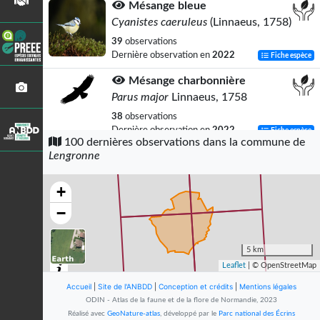
Mésange bleue
Cyanistes caeruleus
(Linnaeus, 1758)
39
observations
Dernière observation en
2022
Fiche espèce
Mésange charbonnière
Parus major
Linnaeus, 1758
38
observations
Dernière observation en
2022
Fiche espèce
100 dernières observations dans la commune de
Lengronne
Accenteur mouchet
Prunella modularis
(Linnaeus, 1758)
+
37
observations
Dernière observation en
2022
Fiche espèce
−
Merle noir
Turdus merula
Linnaeus, 1758
5 km
Leaflet
| © OpenStreetMap
37
observations
Dernière observation en
2018
Fiche espèce
Accueil
|
Site de l'ANBDD
|
Conception et crédits
|
Mentions légales
ODIN - Atlas de la faune et de la flore de Normandie, 2023
Moineau domestique
Réalisé avec
GeoNature-atlas
, développé par le
Parc national des Écrins