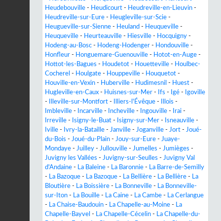
Heudebouville
-
Heudicourt
-
Heudreville-en-Lieuvin
-
Heudreville-sur-Eure
-
Heugleville-sur-Scie
-
Heugueville-sur-Sienne
-
Heuland
-
Heuqueville
-
Heuqueville
-
Heurteauville
-
Hiesville
-
Hocquigny
-
Hodeng-au-Bosc
-
Hodeng-Hodenger
-
Hondouville
-
Honfleur
-
Honguemare-Guenouville
-
Hotot-en-Auge
-
Hottot-les-Bagues
-
Houdetot
-
Houetteville
-
Houlbec-
Cocherel
-
Houlgate
-
Houppeville
-
Houquetot
-
Houville-en-Vexin
-
Huberville
-
Hudimesnil
-
Huest
-
Hugleville-en-Caux
-
Huisnes-sur-Mer
-
Ifs
-
Igé
-
Igoville
-
Illeville-sur-Montfort
-
Illiers-l'Évêque
-
Illois
-
Imbleville
-
Incarville
-
Incheville
-
Ingouville
-
Irai
-
Irreville
-
Isigny-le-Buat
-
Isigny-sur-Mer
-
Isneauville
-
Iville
-
Ivry-la-Bataille
-
Janville
-
Joganville
-
Jort
-
Joué-
du-Bois
-
Joué-du-Plain
-
Jouy-sur-Eure
-
Juaye-
Mondaye
-
Juilley
-
Jullouville
-
Jumelles
-
Jumièges
-
Juvigny les Vallées
-
Juvigny-sur-Seulles
-
Juvigny Val
d'Andaine
-
La Baleine
-
La Baronnie
-
La Barre-de-Semilly
-
La Bazoque
-
La Bazoque
-
La Bellière
-
La Bellière
-
La
Bloutière
-
La Boissière
-
La Bonneville
-
La Bonneville-
sur-Iton
-
La Bouille
-
La Caine
-
La Cambe
-
La Cerlangue
-
La Chaise-Baudouin
-
La Chapelle-au-Moine
-
La
Chapelle-Bayvel
-
La Chapelle-Cécelin
-
La Chapelle-du-