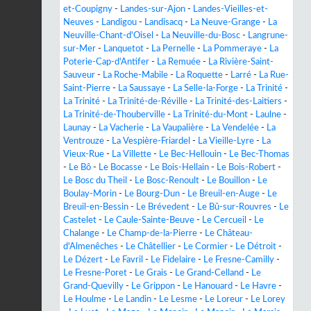
et-Coupigny
-
Landes-sur-Ajon
-
Landes-Vieilles-et-
Neuves
-
Landigou
-
Landisacq
-
La Neuve-Grange
-
La
Neuville-Chant-d'Oisel
-
La Neuville-du-Bosc
-
Langrune-
sur-Mer
-
Lanquetot
-
La Pernelle
-
La Pommeraye
-
La
Poterie-Cap-d'Antifer
-
La Remuée
-
La Rivière-Saint-
Sauveur
-
La Roche-Mabile
-
La Roquette
-
Larré
-
La Rue-
Saint-Pierre
-
La Saussaye
-
La Selle-la-Forge
-
La Trinité
-
La Trinité
-
La Trinité-de-Réville
-
La Trinité-des-Laitiers
-
La Trinité-de-Thouberville
-
La Trinité-du-Mont
-
Laulne
-
Launay
-
La Vacherie
-
La Vaupalière
-
La Vendelée
-
La
Ventrouze
-
La Vespière-Friardel
-
La Vieille-Lyre
-
La
Vieux-Rue
-
La Villette
-
Le Bec-Hellouin
-
Le Bec-Thomas
-
Le Bô
-
Le Bocasse
-
Le Bois-Hellain
-
Le Bois-Robert
-
Le Bosc du Theil
-
Le Bosc-Renoult
-
Le Bouillon
-
Le
Boulay-Morin
-
Le Bourg-Dun
-
Le Breuil-en-Auge
-
Le
Breuil-en-Bessin
-
Le Brévedent
-
Le Bû-sur-Rouvres
-
Le
Castelet
-
Le Caule-Sainte-Beuve
-
Le Cercueil
-
Le
Chalange
-
Le Champ-de-la-Pierre
-
Le Château-
d'Almenêches
-
Le Châtellier
-
Le Cormier
-
Le Détroit
-
Le Dézert
-
Le Favril
-
Le Fidelaire
-
Le Fresne-Camilly
-
Le Fresne-Poret
-
Le Grais
-
Le Grand-Celland
-
Le
Grand-Quevilly
-
Le Grippon
-
Le Hanouard
-
Le Havre
-
Le Houlme
-
Le Landin
-
Le Lesme
-
Le Loreur
-
Le Lorey