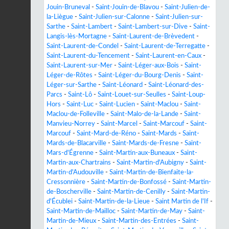
Jouin-Bruneval
-
Saint-Jouin-de-Blavou
-
Saint-Julien-de-
la-Liègue
-
Saint-Julien-sur-Calonne
-
Saint-Julien-sur-
Sarthe
-
Saint-Lambert
-
Saint-Lambert-sur-Dive
-
Saint-
Langis-lès-Mortagne
-
Saint-Laurent-de-Brèvedent
-
Saint-Laurent-de-Condel
-
Saint-Laurent-de-Terregatte
-
Saint-Laurent-du-Tencement
-
Saint-Laurent-en-Caux
-
Saint-Laurent-sur-Mer
-
Saint-Léger-aux-Bois
-
Saint-
Léger-de-Rôtes
-
Saint-Léger-du-Bourg-Denis
-
Saint-
Léger-sur-Sarthe
-
Saint-Léonard
-
Saint-Léonard-des-
Parcs
-
Saint-Lô
-
Saint-Louet-sur-Seulles
-
Saint-Loup-
Hors
-
Saint-Luc
-
Saint-Lucien
-
Saint-Maclou
-
Saint-
Maclou-de-Folleville
-
Saint-Malo-de-la-Lande
-
Saint-
Manvieu-Norrey
-
Saint-Marcel
-
Saint-Marcouf
-
Saint-
Marcouf
-
Saint-Mard-de-Réno
-
Saint-Mards
-
Saint-
Mards-de-Blacarville
-
Saint-Mards-de-Fresne
-
Saint-
Mars-d'Égrenne
-
Saint-Martin-aux-Buneaux
-
Saint-
Martin-aux-Chartrains
-
Saint-Martin-d'Aubigny
-
Saint-
Martin-d'Audouville
-
Saint-Martin-de-Bienfaite-la-
Cressonnière
-
Saint-Martin-de-Bonfossé
-
Saint-Martin-
de-Boscherville
-
Saint-Martin-de-Cenilly
-
Saint-Martin-
d'Écublei
-
Saint-Martin-de-la-Lieue
-
Saint Martin de l'If
-
Saint-Martin-de-Mailloc
-
Saint-Martin-de-May
-
Saint-
Martin-de-Mieux
-
Saint-Martin-des-Entrées
-
Saint-