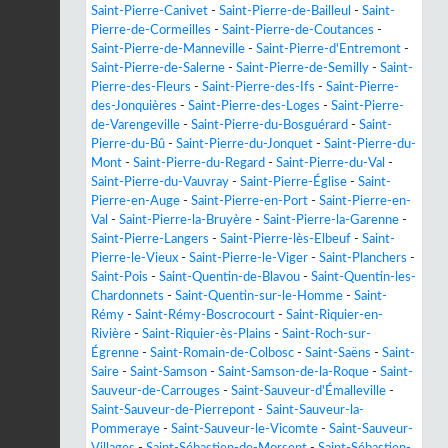
Saint-Pierre-Canivet
-
Saint-Pierre-de-Bailleul
-
Saint-
Pierre-de-Cormeilles
-
Saint-Pierre-de-Coutances
-
Saint-Pierre-de-Manneville
-
Saint-Pierre-d'Entremont
-
Saint-Pierre-de-Salerne
-
Saint-Pierre-de-Semilly
-
Saint-
Pierre-des-Fleurs
-
Saint-Pierre-des-Ifs
-
Saint-Pierre-
des-Jonquières
-
Saint-Pierre-des-Loges
-
Saint-Pierre-
de-Varengeville
-
Saint-Pierre-du-Bosguérard
-
Saint-
Pierre-du-Bû
-
Saint-Pierre-du-Jonquet
-
Saint-Pierre-du-
Mont
-
Saint-Pierre-du-Regard
-
Saint-Pierre-du-Val
-
Saint-Pierre-du-Vauvray
-
Saint-Pierre-Église
-
Saint-
Pierre-en-Auge
-
Saint-Pierre-en-Port
-
Saint-Pierre-en-
Val
-
Saint-Pierre-la-Bruyère
-
Saint-Pierre-la-Garenne
-
Saint-Pierre-Langers
-
Saint-Pierre-lès-Elbeuf
-
Saint-
Pierre-le-Vieux
-
Saint-Pierre-le-Viger
-
Saint-Planchers
-
Saint-Pois
-
Saint-Quentin-de-Blavou
-
Saint-Quentin-les-
Chardonnets
-
Saint-Quentin-sur-le-Homme
-
Saint-
Rémy
-
Saint-Rémy-Boscrocourt
-
Saint-Riquier-en-
Rivière
-
Saint-Riquier-ès-Plains
-
Saint-Roch-sur-
Égrenne
-
Saint-Romain-de-Colbosc
-
Saint-Saëns
-
Saint-
Saire
-
Saint-Samson
-
Saint-Samson-de-la-Roque
-
Saint-
Sauveur-de-Carrouges
-
Saint-Sauveur-d'Émalleville
-
Saint-Sauveur-de-Pierrepont
-
Saint-Sauveur-la-
Pommeraye
-
Saint-Sauveur-le-Vicomte
-
Saint-Sauveur-
Villages
-
Saint-Sébastien-de-Morsent
-
Saint-Sébastien-