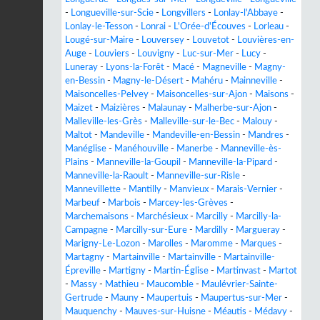
-
Longueville-sur-Scie
-
Longvillers
-
Lonlay-l'Abbaye
-
Lonlay-le-Tesson
-
Lonrai
-
L'Orée-d'Écouves
-
Lorleau
-
Lougé-sur-Maire
-
Louversey
-
Louvetot
-
Louvières-en-
Auge
-
Louviers
-
Louvigny
-
Luc-sur-Mer
-
Lucy
-
Luneray
-
Lyons-la-Forêt
-
Macé
-
Magneville
-
Magny-
en-Bessin
-
Magny-le-Désert
-
Mahéru
-
Mainneville
-
Maisoncelles-Pelvey
-
Maisoncelles-sur-Ajon
-
Maisons
-
Maizet
-
Maizières
-
Malaunay
-
Malherbe-sur-Ajon
-
Malleville-les-Grès
-
Malleville-sur-le-Bec
-
Malouy
-
Maltot
-
Mandeville
-
Mandeville-en-Bessin
-
Mandres
-
Manéglise
-
Manéhouville
-
Manerbe
-
Manneville-ès-
Plains
-
Manneville-la-Goupil
-
Manneville-la-Pipard
-
Manneville-la-Raoult
-
Manneville-sur-Risle
-
Mannevillette
-
Mantilly
-
Manvieux
-
Marais-Vernier
-
Marbeuf
-
Marbois
-
Marcey-les-Grèves
-
Marchemaisons
-
Marchésieux
-
Marcilly
-
Marcilly-la-
Campagne
-
Marcilly-sur-Eure
-
Mardilly
-
Margueray
-
Marigny-Le-Lozon
-
Marolles
-
Maromme
-
Marques
-
Martagny
-
Martainville
-
Martainville
-
Martainville-
Épreville
-
Martigny
-
Martin-Église
-
Martinvast
-
Martot
-
Massy
-
Mathieu
-
Maucomble
-
Maulévrier-Sainte-
Gertrude
-
Mauny
-
Maupertuis
-
Maupertus-sur-Mer
-
Mauquenchy
-
Mauves-sur-Huisne
-
Méautis
-
Médavy
-