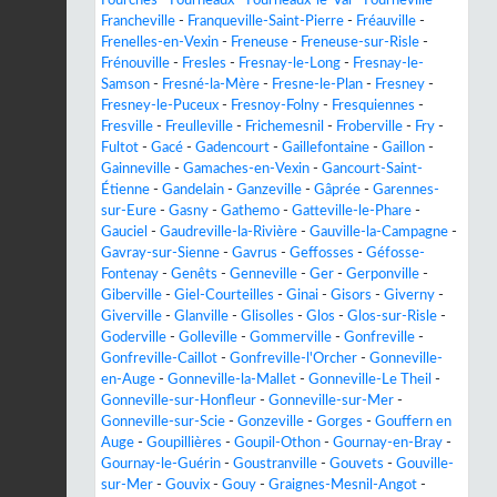
Francheville
-
Franqueville-Saint-Pierre
-
Fréauville
-
Frenelles-en-Vexin
-
Freneuse
-
Freneuse-sur-Risle
-
Frénouville
-
Fresles
-
Fresnay-le-Long
-
Fresnay-le-
Samson
-
Fresné-la-Mère
-
Fresne-le-Plan
-
Fresney
-
Fresney-le-Puceux
-
Fresnoy-Folny
-
Fresquiennes
-
Fresville
-
Freulleville
-
Frichemesnil
-
Froberville
-
Fry
-
Fultot
-
Gacé
-
Gadencourt
-
Gaillefontaine
-
Gaillon
-
Gainneville
-
Gamaches-en-Vexin
-
Gancourt-Saint-
Étienne
-
Gandelain
-
Ganzeville
-
Gâprée
-
Garennes-
sur-Eure
-
Gasny
-
Gathemo
-
Gatteville-le-Phare
-
Gauciel
-
Gaudreville-la-Rivière
-
Gauville-la-Campagne
-
Gavray-sur-Sienne
-
Gavrus
-
Geffosses
-
Géfosse-
Fontenay
-
Genêts
-
Genneville
-
Ger
-
Gerponville
-
Giberville
-
Giel-Courteilles
-
Ginai
-
Gisors
-
Giverny
-
Giverville
-
Glanville
-
Glisolles
-
Glos
-
Glos-sur-Risle
-
Goderville
-
Golleville
-
Gommerville
-
Gonfreville
-
Gonfreville-Caillot
-
Gonfreville-l'Orcher
-
Gonneville-
en-Auge
-
Gonneville-la-Mallet
-
Gonneville-Le Theil
-
Gonneville-sur-Honfleur
-
Gonneville-sur-Mer
-
Gonneville-sur-Scie
-
Gonzeville
-
Gorges
-
Gouffern en
Auge
-
Goupillières
-
Goupil-Othon
-
Gournay-en-Bray
-
Gournay-le-Guérin
-
Goustranville
-
Gouvets
-
Gouville-
sur-Mer
-
Gouvix
-
Gouy
-
Graignes-Mesnil-Angot
-