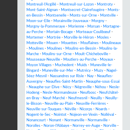
Montreuil-l'Argillé
-
Montreuil-sur-Lozon
-
Montroty
-
Mont-Saint-Aignan
-
Montsecret-Clairefougère
-
Monts-
en-Bessin
-
Montsenelle
-
Monts-sur-Orne
-
Montville
-
Moon-sur-Elle
-
Morainville-Jouveaux
-
Morgny
-
Morgny-la-Pommeraye
-
Morienne
-
Morsan
-
Mortagne-
au-Perche
-
Mortain-Bocage
-
Morteaux-Coulibœuf
-
Mortemer
-
Mortrée
-
Morville-le-Héron
-
Mosles
-
Motteville
-
Mouen
-
Mouettes
-
Mouflaines
-
Moulineaux
-
Moulines
-
Moulines
-
Moulins-en-Bessin
-
Moulins-la-
Marche
-
Moulins-sur-Orne
-
Moult-Chicheboville
-
Mousseaux-Neuville
-
Moutiers-au-Perche
-
Moyaux
-
Moyon Villages
-
Muchedent
-
Muids
-
Muneville-le-
Bingard
-
Muneville-sur-Mer
-
Mutrécy
-
Muzy
-
Nagel-
Séez-Mesnil
-
Nassandres sur Risle
-
Nay
-
Neaufles-
Auvergny
-
Neaufles-Saint-Martin
-
Neauphe-sous-Essai
-
Neauphe-sur-Dive
-
Nécy
-
Négreville
-
Néhou
-
Nesle-
Hodeng
-
Nesle-Normandeuse
-
Neufbosc
-
Neufchâtel-
en-Bray
-
Neuf-Marché
-
Neufmesnil
-
Neuilly
-
Neuilly-
le-Bisson
-
Neuville-au-Plain
-
Neuville-Ferrières
-
Neuville-sur-Touques
-
Néville
-
Nicorps
-
Noards
-
Nogent-le-Sec
-
Nointot
-
Nojeon-en-Vexin
-
Nolléval
-
Nonancourt
-
Nonant
-
Normanville
-
Normanville
-
Norolles
-
Noron-l'Abbaye
-
Norrey-en-Auge
-
Norville
-