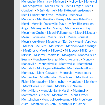
Méhoudin
-
Mélamare
-
Mélicourt
-
Melleville
-
Ménerval
-
Ménesqueville
-
Ménil-Erreux
-
Ménil-Froger
-
Ménil-
Gondouin
-
Ménil-Hermei
-
Ménil-Hubert-en-Exmes
-
Ménil-Hubert-sur-Orne
-
Ménilles
-
Menneval
-
Ménonval
-
Mentheville
-
Merey
-
Merlerault-le-Pin
-
Merri
-
Merville-Franceville-Plage
-
Méry-Bissières-en-
Auge
-
Mésangueville
-
Meslay
-
Mesnières-en-Bray
-
Mesnil-en-Ouche
-
Mesnil-Follemprise
-
Mesnil-Mauger
-
Mesnil-Panneville
-
Mesnil-Raoul
-
Mesnil-Rousset
-
Mesnils-sur-Iton
-
Mesnil-sur-l'Estrée
-
Mesnil-Verclives
-
Messei
-
Meulers
-
Meuvaines
-
Mézidon Vallée d'Auge
-
Mézières-en-Vexin
-
Mieuxcé
-
Millebosc
-
Millières
-
Mirville
-
Miserey
-
Moisville
-
Molagnies
-
Monceaux-en-
Bessin
-
Monchaux-Soreng
-
Monchy-sur-Eu
-
Moncy
-
Mondeville
-
Mondrainville
-
Monfréville
-
Montabard
-
Montabot
-
Montaigu-la-Brisette
-
Montaigu-les-Bois
-
Montbray
-
Mont-Cauvaire
-
Montcuit
-
Montebourg
-
Montérolier
-
Montfarville
-
Montfiquet
-
Montfort-sur-
Risle
-
Montgaudry
-
Monthuchon
-
Montigny
-
Montigny
-
Montillières-sur-Orne
-
Montilly-sur-Noireau
-
Montivilliers
-
Montjoie-Saint-Martin
-
Montmain
-
Montmartin-sur-Mer
-
Montmerrei
-
Mont-Ormel
-
Montpinchon
-
Montreuil-au-Houlme
-
Montreuil-en-
Auge
-
Montreuil-en-Caux
-
Montreuil-la-Cambe
-