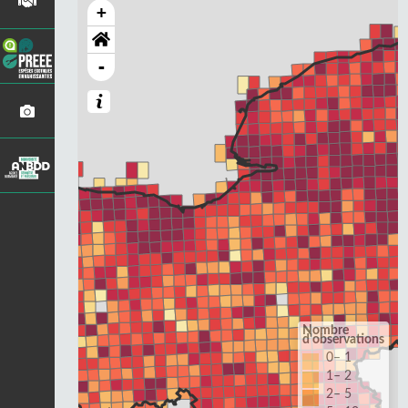
+
-
Nombre
d'observations
0– 1
1– 2
2– 5