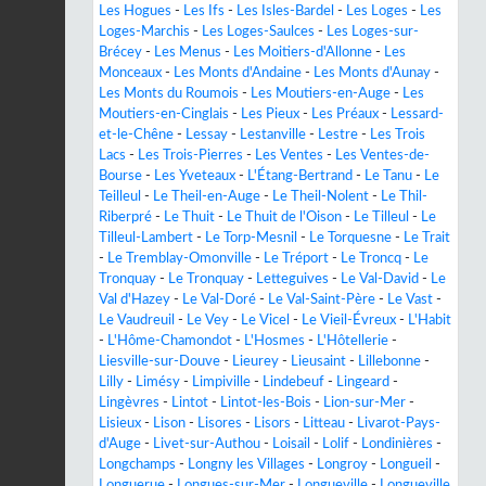
Les Hogues
-
Les Ifs
-
Les Isles-Bardel
-
Les Loges
-
Les
Loges-Marchis
-
Les Loges-Saulces
-
Les Loges-sur-
Brécey
-
Les Menus
-
Les Moitiers-d'Allonne
-
Les
Monceaux
-
Les Monts d'Andaine
-
Les Monts d'Aunay
-
Les Monts du Roumois
-
Les Moutiers-en-Auge
-
Les
Moutiers-en-Cinglais
-
Les Pieux
-
Les Préaux
-
Lessard-
et-le-Chêne
-
Lessay
-
Lestanville
-
Lestre
-
Les Trois
Lacs
-
Les Trois-Pierres
-
Les Ventes
-
Les Ventes-de-
Bourse
-
Les Yveteaux
-
L'Étang-Bertrand
-
Le Tanu
-
Le
Teilleul
-
Le Theil-en-Auge
-
Le Theil-Nolent
-
Le Thil-
Riberpré
-
Le Thuit
-
Le Thuit de l'Oison
-
Le Tilleul
-
Le
Tilleul-Lambert
-
Le Torp-Mesnil
-
Le Torquesne
-
Le Trait
-
Le Tremblay-Omonville
-
Le Tréport
-
Le Troncq
-
Le
Tronquay
-
Le Tronquay
-
Letteguives
-
Le Val-David
-
Le
Val d'Hazey
-
Le Val-Doré
-
Le Val-Saint-Père
-
Le Vast
-
Le Vaudreuil
-
Le Vey
-
Le Vicel
-
Le Vieil-Évreux
-
L'Habit
-
L'Hôme-Chamondot
-
L'Hosmes
-
L'Hôtellerie
-
Liesville-sur-Douve
-
Lieurey
-
Lieusaint
-
Lillebonne
-
Lilly
-
Limésy
-
Limpiville
-
Lindebeuf
-
Lingeard
-
Lingèvres
-
Lintot
-
Lintot-les-Bois
-
Lion-sur-Mer
-
Lisieux
-
Lison
-
Lisores
-
Lisors
-
Litteau
-
Livarot-Pays-
d'Auge
-
Livet-sur-Authou
-
Loisail
-
Lolif
-
Londinières
-
Longchamps
-
Longny les Villages
-
Longroy
-
Longueil
-
Longuerue
-
Longues-sur-Mer
-
Longueville
-
Longueville