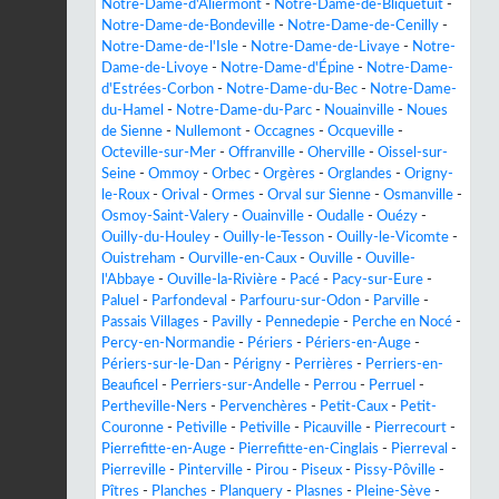
Notre-Dame-d'Aliermont
-
Notre-Dame-de-Bliquetuit
-
Notre-Dame-de-Bondeville
-
Notre-Dame-de-Cenilly
-
Notre-Dame-de-l'Isle
-
Notre-Dame-de-Livaye
-
Notre-
Dame-de-Livoye
-
Notre-Dame-d'Épine
-
Notre-Dame-
d'Estrées-Corbon
-
Notre-Dame-du-Bec
-
Notre-Dame-
du-Hamel
-
Notre-Dame-du-Parc
-
Nouainville
-
Noues
de Sienne
-
Nullemont
-
Occagnes
-
Ocqueville
-
Octeville-sur-Mer
-
Offranville
-
Oherville
-
Oissel-sur-
Seine
-
Ommoy
-
Orbec
-
Orgères
-
Orglandes
-
Origny-
le-Roux
-
Orival
-
Ormes
-
Orval sur Sienne
-
Osmanville
-
Osmoy-Saint-Valery
-
Ouainville
-
Oudalle
-
Ouézy
-
Ouilly-du-Houley
-
Ouilly-le-Tesson
-
Ouilly-le-Vicomte
-
Ouistreham
-
Ourville-en-Caux
-
Ouville
-
Ouville-
l'Abbaye
-
Ouville-la-Rivière
-
Pacé
-
Pacy-sur-Eure
-
Paluel
-
Parfondeval
-
Parfouru-sur-Odon
-
Parville
-
Passais Villages
-
Pavilly
-
Pennedepie
-
Perche en Nocé
-
Percy-en-Normandie
-
Périers
-
Périers-en-Auge
-
Périers-sur-le-Dan
-
Périgny
-
Perrières
-
Perriers-en-
Beauficel
-
Perriers-sur-Andelle
-
Perrou
-
Perruel
-
Pertheville-Ners
-
Pervenchères
-
Petit-Caux
-
Petit-
Couronne
-
Petiville
-
Petiville
-
Picauville
-
Pierrecourt
-
Pierrefitte-en-Auge
-
Pierrefitte-en-Cinglais
-
Pierreval
-
Pierreville
-
Pinterville
-
Pirou
-
Piseux
-
Pissy-Pôville
-
Pîtres
-
Planches
-
Planquery
-
Plasnes
-
Pleine-Sève
-