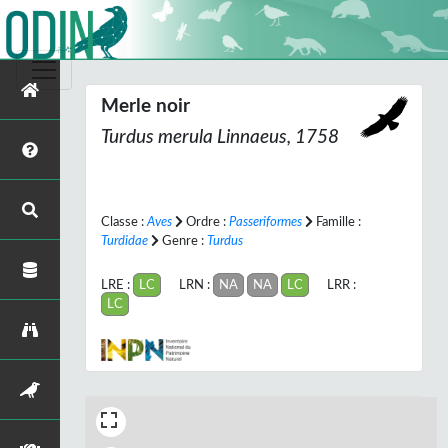
Merle noir
Turdus merula
Linnaeus, 1758
Classe :
Aves
Ordre :
Passeriformes
Famille :
Turdidae
Genre :
Turdus
LRE :
LC
LRN :
NA
NA
LC
LRR :
LC