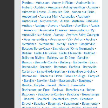
Panthou
-
Aubusson
-
Aucey-la-Plaine
-
Audouville-la-
Hubert
-
Audrieu
-
Auguaise
-
Aulnay-sur-Iton
-
Aumale
-
Aumeville-Lestre
-
Aunay-les-Bois
-
Aunou-sur-Orne
-
Auppegard
-
Aure sur Mer
-
Aurseulles
-
Autheuil-
Authouillet
-
Authevernes
-
Authie
-
Authieux-Ratiéville
-
Authou
-
Autigny
-
Auvers
-
Auvillars
-
Auvilliers
-
Auxais
-
Auzebosc
-
Auzouville-l'Esneval
-
Auzouville-sur-Ry
-
Auzouville-sur-Saâne
-
Avenay
-
Avernes-Saint-Gourgon
-
Avesnes-en-Bray
-
Avesnes-en-Val
-
Aviron
-
Avoine
-
Avranches
-
Avremesnil
-
Avrilly
-
Bacilly
-
Bacqueville
-
Bacqueville-en-Caux
-
Bagnoles de l'Orne Normandie
-
Bailleul
-
Bailleul-la-Vallée
-
Bailleul-Neuville
-
Baillolet
-
Bailly-en-Rivière
-
Balleroy-sur-Drôme
-
Banville
-
Banvou
-
Baons-le-Comte
-
Barbery
-
Barbeville
-
Barc
-
Bardouville
-
Barentin
-
Barenton
-
Barfleur
-
Barneville-
Carteret
-
Barneville-la-Bertran
-
Barneville-sur-Seine
-
Baromesnil
-
Baron-sur-Odon
-
Barou-en-Auge
-
Barquet
-
Barville
-
Barville
-
Basly
-
Basseneville
-
Baubigny
-
Baudre
-
Baupte
-
Bavent
-
Bayeux
-
Bazenville
-
Bazincourt-sur-Epte
-
Bazinval
-
Bazoches-sur-Hoëne
-
Bazoques
-
Beaubec-la-Rosière
-
Beaubray
-
Beauchamps
-
Beaufai
-
Beauficel
-
Beauficel-en-Lyons
-
Beaufour-
Druval
-
Beaulieu
-
Beaumais
-
Beaumesnil
-
Beaumontel
-