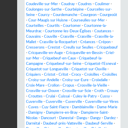
Coudeville-sur-Mer
-
Coudray
-
Coudres
-
Coulimer
-
Coulonges-sur-Sarthe
-
Courbépine
-
Courcelles-sur-
Seine
-
Courcy
-
Courdemanche
-
Courgeon
-
Courgeoût
-
Cour-Maugis sur Huisne
-
Courseulles-sur-Mer
-
Courteilles
-
Courtils
-
Courtomer
-
Courtonne-la-
Meurdrac
-
Courtonne-les-Deux-Églises
-
Coutances
-
Couvains
-
Couville
-
Crasville
-
Crasville
-
Crasville-la-
Mallet
-
Crasville-la-Rocquefort
-
Créances
-
Crépon
-
Cresserons
-
Crestot
-
Creully sur Seulles
-
Cricquebœuf
-
Cricqueville-en-Auge
-
Cricqueville-en-Bessin
-
Criel-
sur-Mer
-
Criquebeuf-en-Caux
-
Criquebeuf-la-
Campagne
-
Criquebeuf-sur-Seine
-
Criquetot-l'Esneval
-
Criquetot-sur-Longueville
-
Criquetot-sur-Ouville
-
Criquiers
-
Cristot
-
Critot
-
Crocy
-
Croisilles
-
Croisilles
-
Croisy-sur-Andelle
-
Croisy-sur-Eure
-
Croixdalle
-
Croix-Mare
-
Crollon
-
Cropus
-
Crosville-la-Vieille
-
Crosville-sur-Douve
-
Crosville-sur-Scie
-
Croth
-
Crouay
-
Crouttes
-
Crulai
-
Cuissai
-
Culey-le-Patry
-
Cussy
-
Cuverville
-
Cuverville
-
Cuverville
-
Cuverville-sur-Yères
-
Cuves
-
Cuy-Saint-Fiacre
-
Damblainville
-
Dame-Marie
-
Damigny
-
Dampierre-en-Bray
-
Dampierre-Saint-
Nicolas
-
Dancourt
-
Danestal
-
Dangu
-
Dangy
-
Dardez
-
Darnétal
-
Daubeuf-près-Vatteville
-
Daubeuf-Serville
-