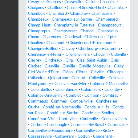
Cesny-les-Sources
-
Cesseville
-
Ceton
-
Chahains
-
Chaignes
-
Chailloué
-
Chaise-Dieu-du-Theil
-
Chamblac
-
Chambois
-
Chambord
-
Chambray
-
Champcerie
-
Champeaux
-
Champeaux-sur-Sarthe
-
Champenard
-
Champ-Haut
-
Champigny-la-Futelaye
-
Champosoult
-
Champrepus
-
Champsecret
-
Chandai
-
Chanteloup
-
Chanu
-
Charencey
-
Charleval
-
Château-sur-Epte
-
Chaulieu
-
Chaumont
-
Chauvincourt-Provemont
-
Chavigny-Bailleul
-
Chavoy
-
Cherbourg-en-Cotentin
-
Chérencé-le-Héron
-
Chéronvilliers
-
Chouain
-
Cideville
-
Cierrey
-
Cintheaux
-
Ciral
-
Cisai-Saint-Aubin
-
Clais
-
Clarbec
-
Clasville
-
Claville
-
Claville-Motteville
-
Clécy
-
Clef Vallée d'Eure
-
Cléon
-
Clères
-
Cléville
-
Clitourps
-
Collandres-Quincarnon
-
Colletot
-
Colleville
-
Colleville-
Montgomery
-
Colleville-sur-Mer
-
Colmesnil-Manneville
-
Colombelles
-
Colombières
-
Colombiers
-
Colomby
-
Colomby-Anguerny
-
Comblot
-
Combon
-
Combray
-
Commeaux
-
Commes
-
Compainville
-
Conches-en-
Ouche
-
Condé-en-Normandie
-
Condé-sur-Ifs
-
Condé-
sur-Risle
-
Condé-sur-Sarthe
-
Condé-sur-Seulles
-
Condé-sur-Vire
-
Conteville
-
Conteville
-
Coquainvilliers
-
Corbon
-
Cordebugle
-
Cormelles-le-Royal
-
Cormolain
-
Corneville-la-Fouquetière
-
Corneville-sur-Risle
-
Cossesseville
-
Cottévrard
-
Cottun
-
Coudehard
-