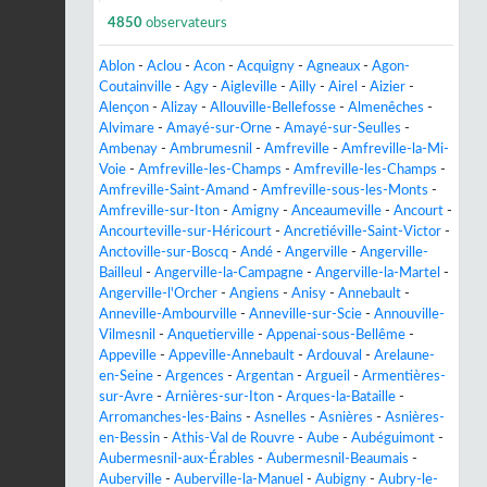
4850
observateurs
Ablon
-
Aclou
-
Acon
-
Acquigny
-
Agneaux
-
Agon-
Coutainville
-
Agy
-
Aigleville
-
Ailly
-
Airel
-
Aizier
-
Alençon
-
Alizay
-
Allouville-Bellefosse
-
Almenêches
-
Alvimare
-
Amayé-sur-Orne
-
Amayé-sur-Seulles
-
Ambenay
-
Ambrumesnil
-
Amfreville
-
Amfreville-la-Mi-
Voie
-
Amfreville-les-Champs
-
Amfreville-les-Champs
-
Amfreville-Saint-Amand
-
Amfreville-sous-les-Monts
-
Amfreville-sur-Iton
-
Amigny
-
Anceaumeville
-
Ancourt
-
Ancourteville-sur-Héricourt
-
Ancretiéville-Saint-Victor
-
Anctoville-sur-Boscq
-
Andé
-
Angerville
-
Angerville-
Bailleul
-
Angerville-la-Campagne
-
Angerville-la-Martel
-
Angerville-l'Orcher
-
Angiens
-
Anisy
-
Annebault
-
Anneville-Ambourville
-
Anneville-sur-Scie
-
Annouville-
Vilmesnil
-
Anquetierville
-
Appenai-sous-Bellême
-
Appeville
-
Appeville-Annebault
-
Ardouval
-
Arelaune-
en-Seine
-
Argences
-
Argentan
-
Argueil
-
Armentières-
sur-Avre
-
Arnières-sur-Iton
-
Arques-la-Bataille
-
Arromanches-les-Bains
-
Asnelles
-
Asnières
-
Asnières-
en-Bessin
-
Athis-Val de Rouvre
-
Aube
-
Aubéguimont
-
Aubermesnil-aux-Érables
-
Aubermesnil-Beaumais
-
Auberville
-
Auberville-la-Manuel
-
Aubigny
-
Aubry-le-