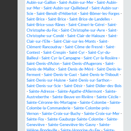
Aubin-sur-Gaillon
-
Saint-Aubin-sur-Mer
-
Saint-Aubin-
sur-Mer
-
Saint-Aubin-sur-Quillebeuf
-
Saint-Aubin-sur-
Scie
-
Saint-Benoît-d'Hébertot
-
Saint-Bômer-les-Forges
-
Saint-Brice
-
Saint-Brice
-
Saint-Brice-de-Landelles
-
Saint-Brice-sous-Rânes
-
Saint-Céneri-le-Gérei
-
Saint-
Christophe-du-Foc
-
Saint-Christophe-sur-Avre
-
Saint-
Christophe-sur-Condé
-
Saint-Clair-de-Halouze
-
Saint-
Clair-sur-l'Elle
-
Saint-Clair-sur-les-Monts
-
Saint-
Clément-Rancoudray
-
Saint-Côme-de-Fresné
-
Saint-
Contest
-
Saint-Crespin
-
Saint-Cyr
-
Saint-Cyr-du-
Bailleul
-
Saint-Cyr-la-Campagne
-
Saint-Cyr-la-Rosière
-
Saint-Denis-d'Aclon
-
Saint-Denis-d'Augerons
-
Saint-
Denis-de-Mailloc
-
Saint-Denis-de-Méré
-
Saint-Denis-le-
Ferment
-
Saint-Denis-le-Gast
-
Saint-Denis-le-Thiboult
-
Saint-Denis-sur-Huisne
-
Saint-Denis-sur-Sarthon
-
Saint-Denis-sur-Scie
-
Saint-Désir
-
Saint-Didier-des-Bois
-
Sainte-Adresse
-
Sainte-Agathe-d'Aliermont
-
Sainte-
Austreberthe
-
Sainte-Beuve-en-Rivière
-
Sainte-Cécile
-
Sainte-Céronne-lès-Mortagne
-
Sainte-Colombe
-
Sainte-
Colombe-la-Commanderie
-
Sainte-Colombe-près-
Vernon
-
Sainte-Croix-sur-Buchy
-
Sainte-Croix-sur-Mer
-
Sainte-Foy
-
Sainte-Gauburge-Sainte-Colombe
-
Sainte-
Geneviève
-
Sainte-Geneviève-lès-Gasny
-
Sainte-
Hélène-Bondeville
-
Sainte-Honorine-du-Fay
-
Sainte-