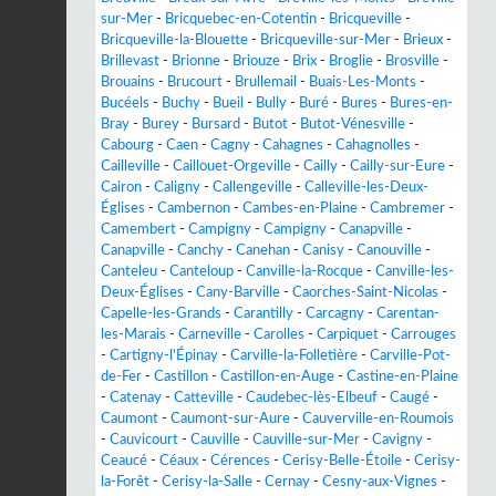
sur-Mer
-
Bricquebec-en-Cotentin
-
Bricqueville
-
Bricqueville-la-Blouette
-
Bricqueville-sur-Mer
-
Brieux
-
Brillevast
-
Brionne
-
Briouze
-
Brix
-
Broglie
-
Brosville
-
Brouains
-
Brucourt
-
Brullemail
-
Buais-Les-Monts
-
Bucéels
-
Buchy
-
Bueil
-
Bully
-
Buré
-
Bures
-
Bures-en-
Bray
-
Burey
-
Bursard
-
Butot
-
Butot-Vénesville
-
Cabourg
-
Caen
-
Cagny
-
Cahagnes
-
Cahagnolles
-
Cailleville
-
Caillouet-Orgeville
-
Cailly
-
Cailly-sur-Eure
-
Cairon
-
Caligny
-
Callengeville
-
Calleville-les-Deux-
Églises
-
Cambernon
-
Cambes-en-Plaine
-
Cambremer
-
Camembert
-
Campigny
-
Campigny
-
Canapville
-
Canapville
-
Canchy
-
Canehan
-
Canisy
-
Canouville
-
Canteleu
-
Canteloup
-
Canville-la-Rocque
-
Canville-les-
Deux-Églises
-
Cany-Barville
-
Caorches-Saint-Nicolas
-
Capelle-les-Grands
-
Carantilly
-
Carcagny
-
Carentan-
les-Marais
-
Carneville
-
Carolles
-
Carpiquet
-
Carrouges
-
Cartigny-l'Épinay
-
Carville-la-Folletière
-
Carville-Pot-
de-Fer
-
Castillon
-
Castillon-en-Auge
-
Castine-en-Plaine
-
Catenay
-
Catteville
-
Caudebec-lès-Elbeuf
-
Caugé
-
Caumont
-
Caumont-sur-Aure
-
Cauverville-en-Roumois
-
Cauvicourt
-
Cauville
-
Cauville-sur-Mer
-
Cavigny
-
Ceaucé
-
Céaux
-
Cérences
-
Cerisy-Belle-Étoile
-
Cerisy-
la-Forêt
-
Cerisy-la-Salle
-
Cernay
-
Cesny-aux-Vignes
-