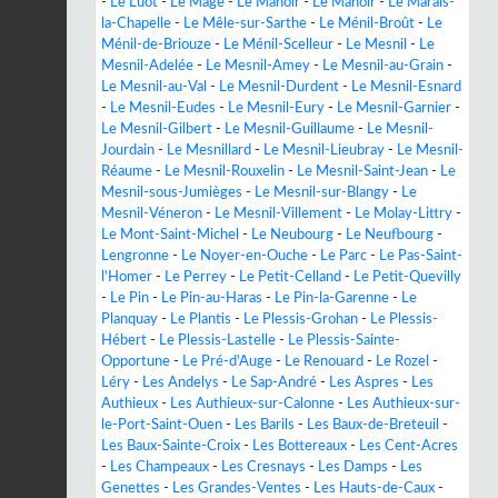
-
Le Luot
-
Le Mage
-
Le Manoir
-
Le Manoir
-
Le Marais-
la-Chapelle
-
Le Mêle-sur-Sarthe
-
Le Ménil-Broût
-
Le
Ménil-de-Briouze
-
Le Ménil-Scelleur
-
Le Mesnil
-
Le
Mesnil-Adelée
-
Le Mesnil-Amey
-
Le Mesnil-au-Grain
-
Le Mesnil-au-Val
-
Le Mesnil-Durdent
-
Le Mesnil-Esnard
-
Le Mesnil-Eudes
-
Le Mesnil-Eury
-
Le Mesnil-Garnier
-
Le Mesnil-Gilbert
-
Le Mesnil-Guillaume
-
Le Mesnil-
Jourdain
-
Le Mesnillard
-
Le Mesnil-Lieubray
-
Le Mesnil-
Réaume
-
Le Mesnil-Rouxelin
-
Le Mesnil-Saint-Jean
-
Le
Mesnil-sous-Jumièges
-
Le Mesnil-sur-Blangy
-
Le
Mesnil-Véneron
-
Le Mesnil-Villement
-
Le Molay-Littry
-
Le Mont-Saint-Michel
-
Le Neubourg
-
Le Neufbourg
-
Lengronne
-
Le Noyer-en-Ouche
-
Le Parc
-
Le Pas-Saint-
l'Homer
-
Le Perrey
-
Le Petit-Celland
-
Le Petit-Quevilly
-
Le Pin
-
Le Pin-au-Haras
-
Le Pin-la-Garenne
-
Le
Planquay
-
Le Plantis
-
Le Plessis-Grohan
-
Le Plessis-
Hébert
-
Le Plessis-Lastelle
-
Le Plessis-Sainte-
Opportune
-
Le Pré-d'Auge
-
Le Renouard
-
Le Rozel
-
Léry
-
Les Andelys
-
Le Sap-André
-
Les Aspres
-
Les
Authieux
-
Les Authieux-sur-Calonne
-
Les Authieux-sur-
le-Port-Saint-Ouen
-
Les Barils
-
Les Baux-de-Breteuil
-
Les Baux-Sainte-Croix
-
Les Bottereaux
-
Les Cent-Acres
-
Les Champeaux
-
Les Cresnays
-
Les Damps
-
Les
Genettes
-
Les Grandes-Ventes
-
Les Hauts-de-Caux
-