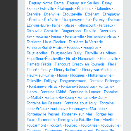
-
Esquay-Notre-Dame
-
Esquay-sur-Seulles
-
Essay
-
Esson
-
Esteville
-
Étaimpuis
-
Étainhus
-
Étalondes
-
Éterville
-
Étienville
-
Étoutteville
-
Étréham
-
Étrépagny
-
Étretat
-
Étréville
-
Éturqueraye
-
Eu
-
Évrecy
-
Évreux
-
Ézy-sur-Eure
-
Fains
-
Falaise
-
Fallencourt
-
Farceaux
-
Fatouville-Grestain
-
Fauguernon
-
Fauville
-
Faverolles
-
Fay
-
Fécamp
-
Feings
-
Fermanville
-
Ferrières-en-Bray
-
Ferrières-Haut-Clocher
-
Ferrières-la-Verrerie
-
Ferrières-Saint-Hilaire
-
Fesques
-
Feugères
-
Feuguerolles
-
Feuguerolles-Bully
-
Fierville-les-Mines
-
Fiquefleur-Équainville
-
Firfol
-
Flamanville
-
Flamanville
-
Flamets-Frétils
-
Flancourt-Crescy-en-Roumois
-
Flers
-
Fleuré
-
Fleury
-
Fleury-la-Forêt
-
Fleury-sur-Andelle
-
Fleury-sur-Orne
-
Flipou
-
Flocques
-
Flottemanville
-
Folleville
-
Folligny
-
Fongueusemare
-
Fontaine-Bellenger
-
Fontaine-en-Bray
-
Fontaine-Étoupefour
-
Fontaine-
Henry
-
Fontaine-l'Abbé
-
Fontaine-la-Louvet
-
Fontaine-
la-Mallet
-
Fontaine-le-Bourg
-
Fontaine-le-Dun
-
Fontaine-les-Bassets
-
Fontaine-sous-Jouy
-
Fontaine-
sous-Préaux
-
Fontenay
-
Fontenay-le-Marmion
-
Fontenay-le-Pesnel
-
Fontenay-sur-Mer
-
Forges-les-
Eaux
-
Formentin
-
Formigny La Bataille
-
Fort-Moville
-
Foucarmont
-
Foucart
-
Foulbec
-
Foulognes
-
Fouqueville
-
Fourches
-
Fourneaux
-
Fourneaux-le-Val
-
Fourneville
-