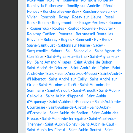
Rogerville
-
Roiville
-
Rolleville
-
Romagny Fontenay
-
Romilly-la-Puthenaye
-
Romilly-sur-Andelle
-
Rônai
-
Roncey
-
Roncherolles-en-Bray
-
Roncherolles-sur-le-
Vivier
-
Ronchois
-
Rosay
-
Rosay-sur-Lieure
-
Rosel
-
Rots
-
Rouen
-
Rougemontier
-
Rouge-Perriers
-
Roumare
-
Rouperroux
-
Routes
-
Routot
-
Rouville
-
Rouvray
-
Rouvray-Catillon
-
Rouvres
-
Rouxmesnil-Bouteilles
-
Royville
-
Rubercy
-
Rugles
-
Rumesnil
-
Ry
-
Ryes
-
Saâne-Saint-Just
-
Sablons sur Huisne
-
Sacey
-
Sacquenville
-
Sahurs
-
Sai
-
Sainneville
-
Saint-Agnan-de-
Cernières
-
Saint-Agnan-sur-Sarthe
-
Saint-Aignan-sur-
Ry
-
Saint-Amand-Villages
-
Saint-André-de-Bohon
-
Saint-André-de-Briouze
-
Saint-André-de-l'Épine
-
Saint-
André-de-l'Eure
-
Saint-André-de-Messei
-
Saint-André-
d'Hébertot
-
Saint-André-sur-Cailly
-
Saint-André-sur-
Orne
-
Saint-Antoine-la-Forêt
-
Saint-Antonin-de-
Sommaire
-
Saint-Arnoult
-
Saint-Arnoult
-
Saint-Aubin-
Celloville
-
Saint-Aubin-d'Appenai
-
Saint-Aubin-
d'Arquenay
-
Saint-Aubin-de-Bonneval
-
Saint-Aubin-de-
Courteraie
-
Saint-Aubin-de-Crétot
-
Saint-Aubin-
d'Écrosville
-
Saint-Aubin-de-Scellon
-
Saint-Aubin-des-
Préaux
-
Saint-Aubin-de-Terregatte
-
Saint-Aubin-du-
Thenney
-
Saint-Aubin-Épinay
-
Saint-Aubin-le-Cauf
-
Saint-Aubin-lès-Elbeuf
-
Saint-Aubin-Routot
-
Saint-