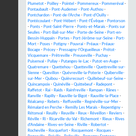
Plumetot
-
Poilley
-
Pointel
-
Pommereux
-
Pommeréval
-
Pontaubault
-
Pont-Audemer
-
Pont-Authou
-
Pontchardon
-
Pont-de-l'Arche
-
Pont-d'Ouilly
-
Pontécoulant
-
Pont-Hébert
-
Pont-l'Évêque
-
Pontorson
-
Ponts
-
Pont-Saint-Pierre
-
Ponts-et-Marais
-
Ponts sur
Seulles
-
Port-Bail-sur-Mer
-
Porte-de-Seine
-
Port-en-
Bessin-Huppain
-
Portes
-
Port-Jérôme-sur-Seine
-
Port-
Mort
-
Poses
-
Potigny
-
Pouvrai
-
Préaux
-
Préaux-
Bocage
-
Précey
-
Pressagny-l'Orgueilleux
-
Prétot-
Vicquemare
-
Prêtreville
-
Preuseville
-
Puchay
-
Puisenval
-
Pullay
-
Putanges-le-Lac
-
Putot-en-Auge
-
Quatremare
-
Quettehou
-
Quetteville
-
Quettreville-sur-
Sienne
-
Quevillon
-
Quévreville-la-Poterie
-
Quiberville-
sur-Mer
-
Quibou
-
Quièvrecourt
-
Quillebeuf-sur-Seine
-
Quincampoix
-
Quinéville
-
Quittebeuf
-
Radepont
-
Raffetot
-
Rai
-
Raids
-
Rainfreville
-
Rampan
-
Rânes
-
Ranville
-
Rapilly
-
Rauville-la-Bigot
-
Rauville-la-Place
-
Réalcamp
-
Rebets
-
Reffuveille
-
Regnéville-sur-Mer
-
Rémalard en Perche
-
Remilly Les Marais
-
Repentigny
-
Rétonval
-
Reuilly
-
Reuville
-
Reux
-
Réveillon
-
Reviers
-
Réville
-
Ri
-
Ricarville-du-Val
-
Richemont
-
Rieux
-
Rives
d'Andaine
-
Rives-en-Seine
-
Riville
-
Robertot
-
Rocheville
-
Rocquefort
-
Rocquemont
-
Rocques
-