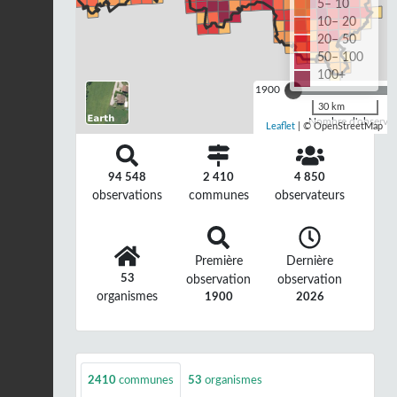
5– 10
10– 20
20– 50
50– 100
100+
1900
30 km
Nombre d'observat
Leaflet
| © OpenStreetMap
94 548
2 410
4 850
observations
communes
observateurs
Première
Dernière
53
observation
observation
organismes
1900
2026
2410
communes
53
organismes