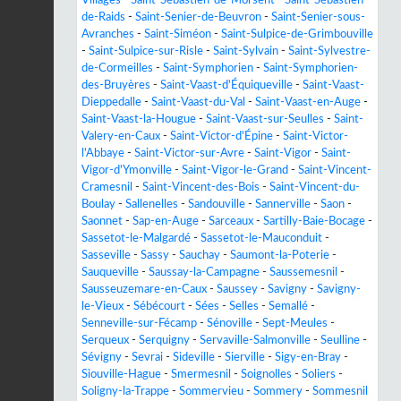
de-Raids
-
Saint-Senier-de-Beuvron
-
Saint-Senier-sous-
Avranches
-
Saint-Siméon
-
Saint-Sulpice-de-Grimbouville
-
Saint-Sulpice-sur-Risle
-
Saint-Sylvain
-
Saint-Sylvestre-
de-Cormeilles
-
Saint-Symphorien
-
Saint-Symphorien-
des-Bruyères
-
Saint-Vaast-d'Équiqueville
-
Saint-Vaast-
Dieppedalle
-
Saint-Vaast-du-Val
-
Saint-Vaast-en-Auge
-
Saint-Vaast-la-Hougue
-
Saint-Vaast-sur-Seulles
-
Saint-
Valery-en-Caux
-
Saint-Victor-d'Épine
-
Saint-Victor-
l'Abbaye
-
Saint-Victor-sur-Avre
-
Saint-Vigor
-
Saint-
Vigor-d'Ymonville
-
Saint-Vigor-le-Grand
-
Saint-Vincent-
Cramesnil
-
Saint-Vincent-des-Bois
-
Saint-Vincent-du-
Boulay
-
Sallenelles
-
Sandouville
-
Sannerville
-
Saon
-
Saonnet
-
Sap-en-Auge
-
Sarceaux
-
Sartilly-Baie-Bocage
-
Sassetot-le-Malgardé
-
Sassetot-le-Mauconduit
-
Sasseville
-
Sassy
-
Sauchay
-
Saumont-la-Poterie
-
Sauqueville
-
Saussay-la-Campagne
-
Saussemesnil
-
Sausseuzemare-en-Caux
-
Saussey
-
Savigny
-
Savigny-
le-Vieux
-
Sébécourt
-
Sées
-
Selles
-
Semallé
-
Senneville-sur-Fécamp
-
Sénoville
-
Sept-Meules
-
Serqueux
-
Serquigny
-
Servaville-Salmonville
-
Seulline
-
Sévigny
-
Sevrai
-
Sideville
-
Sierville
-
Sigy-en-Bray
-
Siouville-Hague
-
Smermesnil
-
Soignolles
-
Soliers
-
Soligny-la-Trappe
-
Sommervieu
-
Sommery
-
Sommesnil