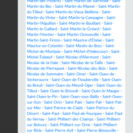
Martin-des-Pézerits
-
Saint-Martin-de-Varreville
-
Saint-
Martin-du-Bec
-
Saint-Martin-du-Manoir
-
Saint-Martin-
du-Tilleul
-
Saint-Martin-du-Vieux-Bellême
-
Saint-
Martin-du-Vivier
-
Saint-Martin-la-Campagne
-
Saint-
Martin-l'Aiguillon
-
Saint-Martin-le-Bouillant
-
Saint-
Martin-le-Gaillard
-
Saint-Martin-le-Gréard
-
Saint-
Martin-l'Hortier
-
Saint-Martin-Osmonville
-
Saint-
Martin-Saint-Firmin
-
Saint-Maurice-d'Ételan
-
Saint-
Maurice-en-Cotentin
-
Saint-Meslin-du-Bosc
-
Saint-
Michel-de-Montjoie
-
Saint-Michel-d'Halescourt
-
Saint-
Michel-Tubœuf
-
Saint-Nicolas-d'Aliermont
-
Saint-
Nicolas-de-la-Haie
-
Saint-Nicolas-de-la-Taille
-
Saint-
Nicolas-de-Pierrepont
-
Saint-Nicolas-des-Bois
-
Saint-
Nicolas-de-Sommaire
-
Saint-Omer
-
Saint-Ouen-de-
Sécherouvre
-
Saint-Ouen-de-Thouberville
-
Saint-Ouen-
du-Breuil
-
Saint-Ouen-du-Mesnil-Oger
-
Saint-Ouen-du-
Tilleul
-
Saint-Ouen-le-Brisoult
-
Saint-Ouen-le-Mauger
-
Saint-Ouen-le-Pin
-
Saint-Ouen-sous-Bailly
-
Saint-Ouen-
sur-Iton
-
Saint-Ovin
-
Saint-Paër
-
Saint-Pair
-
Saint-Pair-
sur-Mer
-
Saint-Patrice-de-Claids
-
Saint-Patrice-du-
Désert
-
Saint-Paul
-
Saint-Paul-de-Fourques
-
Saint-Paul-
du-Vernay
-
Saint-Philbert-des-Champs
-
Saint-Philbert-
sur-Boissey
-
Saint-Philbert-sur-Orne
-
Saint-Philbert-
sur-Risle
-
Saint-Pierre-Azif
-
Saint-Pierre-Bénouville
-