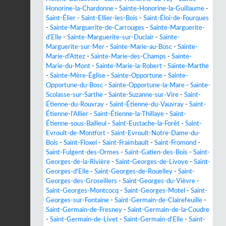
Honorine-la-Chardonne
-
Sainte-Honorine-la-Guillaume
-
Saint-Élier
-
Saint-Ellier-les-Bois
-
Saint-Éloi-de-Fourques
-
Sainte-Marguerite-de-Carrouges
-
Sainte-Marguerite-
d'Elle
-
Sainte-Marguerite-sur-Duclair
-
Sainte-
Marguerite-sur-Mer
-
Sainte-Marie-au-Bosc
-
Sainte-
Marie-d'Attez
-
Sainte-Marie-des-Champs
-
Sainte-
Marie-du-Mont
-
Sainte-Marie-la-Robert
-
Sainte-Marthe
-
Sainte-Mère-Église
-
Sainte-Opportune
-
Sainte-
Opportune-du-Bosc
-
Sainte-Opportune-la-Mare
-
Sainte-
Scolasse-sur-Sarthe
-
Sainte-Suzanne-sur-Vire
-
Saint-
Étienne-du-Rouvray
-
Saint-Étienne-du-Vauvray
-
Saint-
Étienne-l'Allier
-
Saint-Étienne-la-Thillaye
-
Saint-
Étienne-sous-Bailleul
-
Saint-Eustache-la-Forêt
-
Saint-
Evroult-de-Montfort
-
Saint-Evroult-Notre-Dame-du-
Bois
-
Saint-Floxel
-
Saint-Fraimbault
-
Saint-Fromond
-
Saint-Fulgent-des-Ormes
-
Saint-Gatien-des-Bois
-
Saint-
Georges-de-la-Rivière
-
Saint-Georges-de-Livoye
-
Saint-
Georges-d'Elle
-
Saint-Georges-de-Rouelley
-
Saint-
Georges-des-Groseillers
-
Saint-Georges-du-Vièvre
-
Saint-Georges-Montcocq
-
Saint-Georges-Motel
-
Saint-
Georges-sur-Fontaine
-
Saint-Germain-de-Clairefeuille
-
Saint-Germain-de-Fresney
-
Saint-Germain-de-la-Coudre
-
Saint-Germain-de-Livet
-
Saint-Germain-d'Elle
-
Saint-