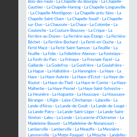
Bois-des-Faulx
-
La Chapelle-du-Bourgay
-
La Chapelle-
Gauthier
-
La Chapelle-Hareng
-
La Chapelle-Longueville
-
La Chapelle-Montligeon
-
La Chapelle-près-Sées
-
La
Chapelle-Saint-Ouen
-
La Chapelle-Souëf
-
La Chapelle-
sur-Dun
-
La Chaussée
-
La Chaux
-
La Colombe
-
La
Coulonche
-
La Couture-Boussey
-
La Crique
-
La
Ferrière-au-Doyen
-
La Ferrière-aux-Étangs
-
La Ferrière-
Béchet
-
La Ferrière-Bochard
-
La Ferté-en-Ouche
-
La
Ferté Macé
-
La Ferté-Saint-Samson
-
La Feuillie
-
La
Feuillie
-
La Folie
-
La Folletière-Abenon
-
La Fontelaye
-
La Forêt-du-Parc
-
La Frénaye
-
La Fresnaie-Fayel
-
La
Gaillarde
-
La Godefroy
-
La Gonfrière
-
La Goulafrière
-
La Hague
-
La Hallotière
-
La Harengère
-
La Haye
-
La
Haye
-
La Haye-Aubrée
-
La Haye-d'Ectot
-
La Haye-de-
Routot
-
La Haye-du-Theil
-
La Haye-le-Comte
-
La Haye-
Malherbe
-
La Haye-Pesnel
-
La Haye-Saint-Sylvestre
-
La Heunière
-
La Hoguette
-
La Houssaye
-
La Houssaye-
Béranger
-
L'Aigle
-
Laize-Clinchamps
-
Lalacelle
-
La
Lande-d'Airou
-
La Lande-de-Goult
-
La Lande-de-Lougé
-
La Lande-Patry
-
La Lande-Saint-Léger
-
La Lande-Saint-
Siméon
-
Laleu
-
La Londe
-
La Lucerne-d'Outremer
-
La
Madeleine-Bouvet
-
La Madeleine-de-Nonancourt
-
Lamberville
-
Lamberville
-
La Meauffe
-
La Mesnière
-
Lammerville
-
La Motte-Fouquet
-
La Mouche
-
Landelles-