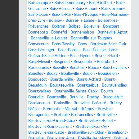
Boischampré
-
Bois-d'Ennebourg
-
Bois-Guilbert
-
Bois-
Guillaume
-
Bois-Héroult
-
Bois-Himont
-
Bois-Jérôme-
Saint-Ouen
-
Bois-le-Roi
-
Bois-l'Évêque
-
Bois-Normand-
près-Lyre
-
Boissay
-
Boissei-la-Lande
-
Boisset-les-
Prévanches
-
Boitron
-
Bolbec
-
Bolleville
-
Boncourt
-
Bonnebosq
-
Bonnefoi
-
Bonnemaison
-
Bonneville-Aptot
-
Bonneville-la-Louvet
-
Bonneville-sur-Touques
-
Bonsecours
-
Bons-Tassilly
-
Boos
-
Bordeaux-Saint-Clair
-
Bosc-Bérenger
-
Bosc-Bordel
-
Bosc-Édeline
-
Bosc-
Guérard-Saint-Adrien
-
Bosc-Hyons
-
Bosc-le-Hard
-
Bosc-Mesnil
-
Bosgouet
-
Bosquentin
-
Bosrobert
-
Bosroumois
-
Bosville
-
Bouafles
-
Boucé
-
Bouchevilliers
-
Bouelles
-
Bougy
-
Boulleville
-
Boulon
-
Bouquelon
-
Bouquetot
-
Bourdainville
-
Bourg-Achard
-
Bourg-
Beaudouin
-
Bourgeauville
-
Bourguébus
-
Bourguenolles
-
Bourgvallées
-
Bourneville-Sainte-Croix
-
Bourth
-
Bourville
-
Boutteville
-
Bouville
-
Brachy
-
Bracquetuit
-
Bradiancourt
-
Brainville
-
Branville
-
Bréauté
-
Brécey
-
Bréhal
-
Brémontier-Merval
-
Brémoy
-
Brestot
-
Bretagnolles
-
Breteuil
-
Bretoncelles
-
Bretteville
-
Bretteville-du-Grand-Caux
-
Bretteville-le-Rabet
-
Bretteville-Saint-Laurent
-
Bretteville-sur-Ay
-
Bretteville-sur-Laize
-
Bretteville-sur-Odon
-
Breuilpont
-
Breuville
-
Breux-sur-Avre
-
Bréville-les-Monts
-
Bréville-