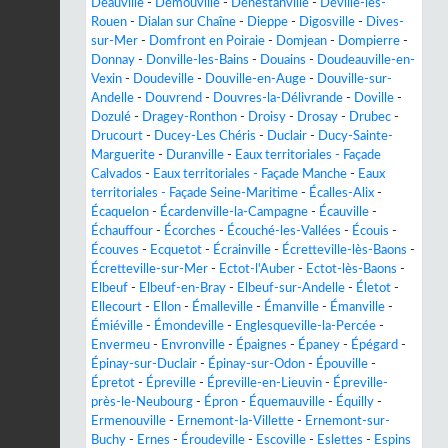
Deauville
-
Démouville
-
Dénestanville
-
Déville-lès-
Rouen
-
Dialan sur Chaîne
-
Dieppe
-
Digosville
-
Dives-
sur-Mer
-
Domfront en Poiraie
-
Domjean
-
Dompierre
-
Donnay
-
Donville-les-Bains
-
Douains
-
Doudeauville-en-
Vexin
-
Doudeville
-
Douville-en-Auge
-
Douville-sur-
Andelle
-
Douvrend
-
Douvres-la-Délivrande
-
Doville
-
Dozulé
-
Dragey-Ronthon
-
Droisy
-
Drosay
-
Drubec
-
Drucourt
-
Ducey-Les Chéris
-
Duclair
-
Ducy-Sainte-
Marguerite
-
Duranville
-
Eaux territoriales - Façade
Calvados
-
Eaux territoriales - Façade Manche
-
Eaux
territoriales - Façade Seine-Maritime
-
Écalles-Alix
-
Écaquelon
-
Écardenville-la-Campagne
-
Écauville
-
Échauffour
-
Écorches
-
Écouché-les-Vallées
-
Écouis
-
Écouves
-
Ecquetot
-
Écrainville
-
Écretteville-lès-Baons
-
Écretteville-sur-Mer
-
Ectot-l'Auber
-
Ectot-lès-Baons
-
Elbeuf
-
Elbeuf-en-Bray
-
Elbeuf-sur-Andelle
-
Életot
-
Ellecourt
-
Ellon
-
Émalleville
-
Émanville
-
Émanville
-
Émiéville
-
Émondeville
-
Englesqueville-la-Percée
-
Envermeu
-
Envronville
-
Épaignes
-
Épaney
-
Épégard
-
Épinay-sur-Duclair
-
Épinay-sur-Odon
-
Épouville
-
Épretot
-
Épreville
-
Épreville-en-Lieuvin
-
Épreville-
près-le-Neubourg
-
Épron
-
Équemauville
-
Équilly
-
Ermenouville
-
Ernemont-la-Villette
-
Ernemont-sur-
Buchy
-
Ernes
-
Éroudeville
-
Escoville
-
Eslettes
-
Espins