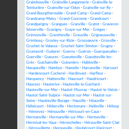
Graimbouville
-
Grainville-Langannerie
-
Grainville-la-
Teinturière
-
Grainville-sur-Odon
-
Grainville-sur-Ry
-
Grand Bourgtheroulde
-
Grand-Camp
-
Grand-Camp
-
Grandcamp-Maisy
-
Grand-Couronne
-
Grandcourt
-
Grandparigny
-
Grangues
-
Granville
-
Gratot
-
Graveron-
Sémerville
-
Gravigny
-
Graye-sur-Mer
-
Grèges
-
Grémonville
-
Grentheville
-
Greuville
-
Grigneuseville
-
Grimbosq
-
Grosley-sur-Risle
-
Grossœuvre
-
Grosville
-
Gruchet-le-Valasse
-
Gruchet-Saint-Siméon
-
Grugny
-
Grumesnil
-
Guêprei
-
Guerny
-
Guéron
-
Guerquesalles
-
Guerville
-
Gueures
-
Gueutteville
-
Gueutteville-les-
Grès
-
Guichainville
-
Guiseniers
-
Habloville
-
Hacqueville
-
Hambye
-
Hamelin
-
Harcanville
-
Harcourt
-
Hardencourt-Cocherel
-
Hardinvast
-
Harfleur
-
Harquency
-
Hattenville
-
Haucourt
-
Haudricourt
-
Haussez
-
Hauterive
-
Hauteville-la-Guichard
-
Hauteville-sur-Mer
-
Hautot-l'Auvray
-
Hautot-le-Vatois
-
Hautot-Saint-Sulpice
-
Hautot-sur-Mer
-
Hautot-sur-
Seine
-
Hautteville-Bocage
-
Hauville
-
Héauville
-
Hébécourt
-
Héberville
-
Hectomare
-
Helleville
-
Héloup
-
Hémevez
-
Hénouville
-
Héricourt-en-Caux
-
Hermanville
-
Hermanville-sur-Mer
-
Hermeville
-
Hermival-les-Vaux
-
Héronchelles
-
Hérouville-Saint-Clair
-
Hérouvillette
-
Herqueville
-
Heubécourt-Haricourt
-