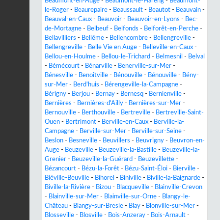
Beaumont-en-Auge
-
Beaumont-le-Hareng
-
Beaumont-
le-Roger
-
Beaurepaire
-
Beaussault
-
Beautot
-
Beauvain
-
Beauval-en-Caux
-
Beauvoir
-
Beauvoir-en-Lyons
-
Bec-
de-Mortagne
-
Belbeuf
-
Belfonds
-
Belforêt-en-Perche
-
Bellavilliers
-
Bellême
-
Bellencombre
-
Bellengreville
-
Bellengreville
-
Belle Vie en Auge
-
Belleville-en-Caux
-
Bellou-en-Houlme
-
Bellou-le-Trichard
-
Belmesnil
-
Belval
-
Bémécourt
-
Bénarville
-
Benerville-sur-Mer
-
Bénesville
-
Benoîtville
-
Bénouville
-
Bénouville
-
Bény-
sur-Mer
-
Berd'huis
-
Bérengeville-la-Campagne
-
Bérigny
-
Berjou
-
Bernay
-
Bernesq
-
Bernienville
-
Bernières
-
Bernières-d'Ailly
-
Bernières-sur-Mer
-
Bernouville
-
Berthouville
-
Bertreville
-
Bertreville-Saint-
Ouen
-
Bertrimont
-
Berville-en-Caux
-
Berville-la-
Campagne
-
Berville-sur-Mer
-
Berville-sur-Seine
-
Beslon
-
Besneville
-
Beuvillers
-
Beuvrigny
-
Beuvron-en-
Auge
-
Beuzeville
-
Beuzeville-la-Bastille
-
Beuzeville-la-
Grenier
-
Beuzeville-la-Guérard
-
Beuzevillette
-
Bézancourt
-
Bézu-la-Forêt
-
Bézu-Saint-Éloi
-
Bierville
-
Biéville-Beuville
-
Bihorel
-
Biniville
-
Biville-la-Baignarde
-
Biville-la-Rivière
-
Bizou
-
Blacqueville
-
Blainville-Crevon
-
Blainville-sur-Mer
-
Blainville-sur-Orne
-
Blangy-le-
Château
-
Blangy-sur-Bresle
-
Blay
-
Blonville-sur-Mer
-
Blosseville
-
Blosville
-
Bois-Anzeray
-
Bois-Arnault
-