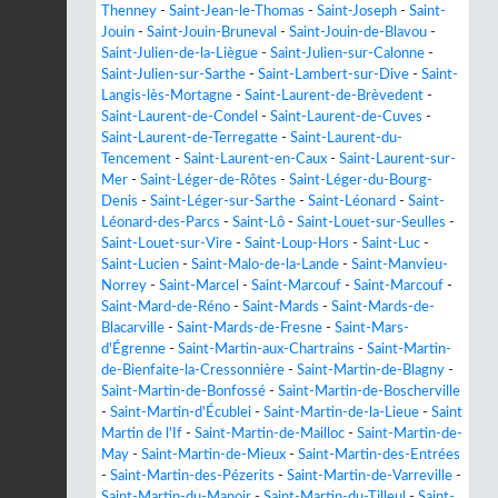
Thenney
-
Saint-Jean-le-Thomas
-
Saint-Joseph
-
Saint-
Jouin
-
Saint-Jouin-Bruneval
-
Saint-Jouin-de-Blavou
-
Saint-Julien-de-la-Liègue
-
Saint-Julien-sur-Calonne
-
Saint-Julien-sur-Sarthe
-
Saint-Lambert-sur-Dive
-
Saint-
Langis-lès-Mortagne
-
Saint-Laurent-de-Brèvedent
-
Saint-Laurent-de-Condel
-
Saint-Laurent-de-Cuves
-
Saint-Laurent-de-Terregatte
-
Saint-Laurent-du-
Tencement
-
Saint-Laurent-en-Caux
-
Saint-Laurent-sur-
Mer
-
Saint-Léger-de-Rôtes
-
Saint-Léger-du-Bourg-
Denis
-
Saint-Léger-sur-Sarthe
-
Saint-Léonard
-
Saint-
Léonard-des-Parcs
-
Saint-Lô
-
Saint-Louet-sur-Seulles
-
Saint-Louet-sur-Vire
-
Saint-Loup-Hors
-
Saint-Luc
-
Saint-Lucien
-
Saint-Malo-de-la-Lande
-
Saint-Manvieu-
Norrey
-
Saint-Marcel
-
Saint-Marcouf
-
Saint-Marcouf
-
Saint-Mard-de-Réno
-
Saint-Mards
-
Saint-Mards-de-
Blacarville
-
Saint-Mards-de-Fresne
-
Saint-Mars-
d'Égrenne
-
Saint-Martin-aux-Chartrains
-
Saint-Martin-
de-Bienfaite-la-Cressonnière
-
Saint-Martin-de-Blagny
-
Saint-Martin-de-Bonfossé
-
Saint-Martin-de-Boscherville
-
Saint-Martin-d'Écublei
-
Saint-Martin-de-la-Lieue
-
Saint
Martin de l'If
-
Saint-Martin-de-Mailloc
-
Saint-Martin-de-
May
-
Saint-Martin-de-Mieux
-
Saint-Martin-des-Entrées
-
Saint-Martin-des-Pézerits
-
Saint-Martin-de-Varreville
-
Saint-Martin-du-Manoir
-
Saint-Martin-du-Tilleul
-
Saint-