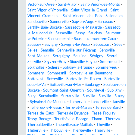
Victor-sur-Avre
-
Saint-Vigor
-
Saint-Vigor-des-Monts
-
Saint-Vigor-d'Ymonville
-
Saint-Vigor-le-Grand
-
Saint-
Vincent-Cramesnil
-
Saint-Vincent-des-Bois
-
Sallenelles
-
Sandouville
-
Sannerville
-
Sap-en-Auge
-
Sarceaux
-
Sartilly-Baie-Bocage
-
Sassetot-le-Malgardé
-
Sassetot-
le-Mauconduit
-
Sasseville
-
Sassy
-
Sauchay
-
Saumont-
la-Poterie
-
Saussemesnil
-
Sausseuzemare-en-Caux
-
Saussey
-
Savigny
-
Savigny-le-Vieux
-
Sébécourt
-
Sées
-
Selles
-
Semallé
-
Senneville-sur-Fécamp
-
Sénoville
-
Sept-Meules
-
Serquigny
-
Seulline
-
Sévigny
-
Sevrai
-
Sierville
-
Sigy-en-Bray
-
Siouville-Hague
-
Smermesnil
-
Soignolles
-
Soliers
-
Soligny-la-Trappe
-
Sommervieu
-
Sommery
-
Sommesnil
-
Sortosville-en-Beaumont
-
Sottevast
-
Sotteville
-
Sotteville-lès-Rouen
-
Sotteville-
sous-le-Val
-
Sotteville-sur-Mer
-
Soulangy
-
Souleuvre en
Bocage
-
Soumont-Saint-Quentin
-
Sourdeval
-
Subligny
-
Sully
-
Surtainville
-
Surtauville
-
Surville
-
Surville
-
Suzay
-
Sylvains-Lès-Moulins
-
Tamerville
-
Tancarville
-
Tanville
-
Tellières-le-Plessis
-
Terre-et-Marais
-
Terres de Bord
-
Terres-de-Caux
-
Terres de Druance
-
Tessé-Froulay
-
Tessy-Bocage
-
Teurthéville-Bocage
-
Thaon
-
Thèreval
-
Thérouldeville
-
Theuville-aux-Maillots
-
Théville
-
Thiberville
-
Thibouville
-
Thiergeville
-
Thierville
-