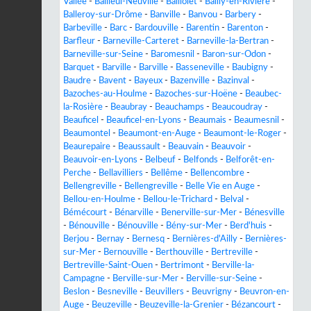
Vallée
-
Bailleul-Neuville
-
Baillolet
-
Bailly-en-Rivière
-
Balleroy-sur-Drôme
-
Banville
-
Banvou
-
Barbery
-
Barbeville
-
Barc
-
Bardouville
-
Barentin
-
Barenton
-
Barfleur
-
Barneville-Carteret
-
Barneville-la-Bertran
-
Barneville-sur-Seine
-
Baromesnil
-
Baron-sur-Odon
-
Barquet
-
Barville
-
Barville
-
Basseneville
-
Baubigny
-
Baudre
-
Bavent
-
Bayeux
-
Bazenville
-
Bazinval
-
Bazoches-au-Houlme
-
Bazoches-sur-Hoëne
-
Beaubec-
la-Rosière
-
Beaubray
-
Beauchamps
-
Beaucoudray
-
Beauficel
-
Beauficel-en-Lyons
-
Beaumais
-
Beaumesnil
-
Beaumontel
-
Beaumont-en-Auge
-
Beaumont-le-Roger
-
Beaurepaire
-
Beaussault
-
Beauvain
-
Beauvoir
-
Beauvoir-en-Lyons
-
Belbeuf
-
Belfonds
-
Belforêt-en-
Perche
-
Bellavilliers
-
Bellême
-
Bellencombre
-
Bellengreville
-
Bellengreville
-
Belle Vie en Auge
-
Bellou-en-Houlme
-
Bellou-le-Trichard
-
Belval
-
Bémécourt
-
Bénarville
-
Benerville-sur-Mer
-
Bénesville
-
Bénouville
-
Bénouville
-
Bény-sur-Mer
-
Berd'huis
-
Berjou
-
Bernay
-
Bernesq
-
Bernières-d'Ailly
-
Bernières-
sur-Mer
-
Bernouville
-
Berthouville
-
Bertreville
-
Bertreville-Saint-Ouen
-
Bertrimont
-
Berville-la-
Campagne
-
Berville-sur-Mer
-
Berville-sur-Seine
-
Beslon
-
Besneville
-
Beuvillers
-
Beuvrigny
-
Beuvron-en-
Auge
-
Beuzeville
-
Beuzeville-la-Grenier
-
Bézancourt
-