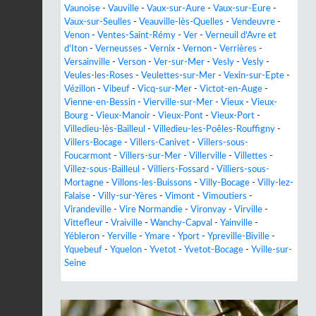
Vaunoise
-
Vauville
-
Vaux-sur-Aure
-
Vaux-sur-Eure
-
Vaux-sur-Seulles
-
Veauville-lès-Quelles
-
Vendeuvre
-
Venon
-
Ventes-Saint-Rémy
-
Ver
-
Verneuil d'Avre et
d'Iton
-
Verneusses
-
Vernix
-
Vernon
-
Verrières
-
Versainville
-
Verson
-
Ver-sur-Mer
-
Vesly
-
Vesly
-
Veules-les-Roses
-
Veulettes-sur-Mer
-
Vexin-sur-Epte
-
Vézillon
-
Vibeuf
-
Vicq-sur-Mer
-
Victot-en-Auge
-
Vienne-en-Bessin
-
Vierville-sur-Mer
-
Vieux
-
Vieux-
Bourg
-
Vieux-Manoir
-
Vieux-Pont
-
Vieux-Port
-
Villedieu-lès-Bailleul
-
Villedieu-les-Poêles-Rouffigny
-
Villers-Bocage
-
Villers-Canivet
-
Villers-sous-
Foucarmont
-
Villers-sur-Mer
-
Villerville
-
Villettes
-
Villez-sous-Bailleul
-
Villiers-Fossard
-
Villiers-sous-
Mortagne
-
Villons-les-Buissons
-
Villy-Bocage
-
Villy-lez-
Falaise
-
Villy-sur-Yères
-
Vimont
-
Vimoutiers
-
Virandeville
-
Vire Normandie
-
Vironvay
-
Virville
-
Vittefleur
-
Vraiville
-
Wanchy-Capval
-
Yainville
-
Yébleron
-
Yerville
-
Ymare
-
Yport
-
Ypreville-Biville
-
Yquebeuf
-
Yquelon
-
Yvetot
-
Yvetot-Bocage
-
Yville-sur-
Seine