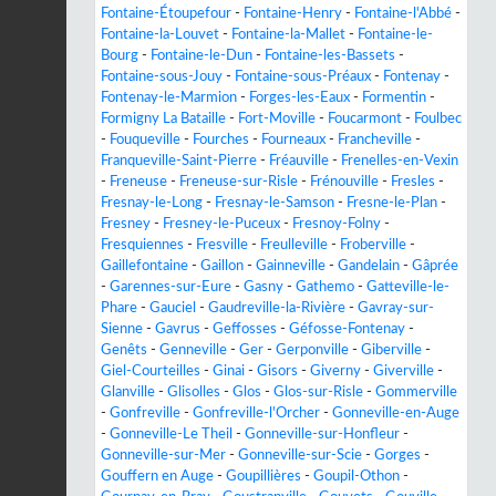
Fontaine-Étoupefour
-
Fontaine-Henry
-
Fontaine-l'Abbé
-
Fontaine-la-Louvet
-
Fontaine-la-Mallet
-
Fontaine-le-
Bourg
-
Fontaine-le-Dun
-
Fontaine-les-Bassets
-
Fontaine-sous-Jouy
-
Fontaine-sous-Préaux
-
Fontenay
-
Fontenay-le-Marmion
-
Forges-les-Eaux
-
Formentin
-
Formigny La Bataille
-
Fort-Moville
-
Foucarmont
-
Foulbec
-
Fouqueville
-
Fourches
-
Fourneaux
-
Francheville
-
Franqueville-Saint-Pierre
-
Fréauville
-
Frenelles-en-Vexin
-
Freneuse
-
Freneuse-sur-Risle
-
Frénouville
-
Fresles
-
Fresnay-le-Long
-
Fresnay-le-Samson
-
Fresne-le-Plan
-
Fresney
-
Fresney-le-Puceux
-
Fresnoy-Folny
-
Fresquiennes
-
Fresville
-
Freulleville
-
Froberville
-
Gaillefontaine
-
Gaillon
-
Gainneville
-
Gandelain
-
Gâprée
-
Garennes-sur-Eure
-
Gasny
-
Gathemo
-
Gatteville-le-
Phare
-
Gauciel
-
Gaudreville-la-Rivière
-
Gavray-sur-
Sienne
-
Gavrus
-
Geffosses
-
Géfosse-Fontenay
-
Genêts
-
Genneville
-
Ger
-
Gerponville
-
Giberville
-
Giel-Courteilles
-
Ginai
-
Gisors
-
Giverny
-
Giverville
-
Glanville
-
Glisolles
-
Glos
-
Glos-sur-Risle
-
Gommerville
-
Gonfreville
-
Gonfreville-l'Orcher
-
Gonneville-en-Auge
-
Gonneville-Le Theil
-
Gonneville-sur-Honfleur
-
Gonneville-sur-Mer
-
Gonneville-sur-Scie
-
Gorges
-
Gouffern en Auge
-
Goupillières
-
Goupil-Othon
-