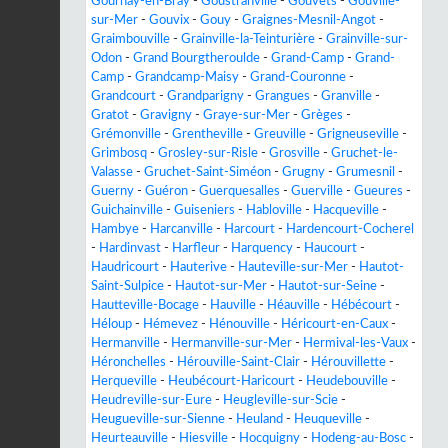
Gournay-en-Bray
-
Goustranville
-
Gouvets
-
Gouville-
sur-Mer
-
Gouvix
-
Gouy
-
Graignes-Mesnil-Angot
-
Graimbouville
-
Grainville-la-Teinturière
-
Grainville-sur-
Odon
-
Grand Bourgtheroulde
-
Grand-Camp
-
Grand-
Camp
-
Grandcamp-Maisy
-
Grand-Couronne
-
Grandcourt
-
Grandparigny
-
Grangues
-
Granville
-
Gratot
-
Gravigny
-
Graye-sur-Mer
-
Grèges
-
Grémonville
-
Grentheville
-
Greuville
-
Grigneuseville
-
Grimbosq
-
Grosley-sur-Risle
-
Grosville
-
Gruchet-le-
Valasse
-
Gruchet-Saint-Siméon
-
Grugny
-
Grumesnil
-
Guerny
-
Guéron
-
Guerquesalles
-
Guerville
-
Gueures
-
Guichainville
-
Guiseniers
-
Habloville
-
Hacqueville
-
Hambye
-
Harcanville
-
Harcourt
-
Hardencourt-Cocherel
-
Hardinvast
-
Harfleur
-
Harquency
-
Haucourt
-
Haudricourt
-
Hauterive
-
Hauteville-sur-Mer
-
Hautot-
Saint-Sulpice
-
Hautot-sur-Mer
-
Hautot-sur-Seine
-
Hautteville-Bocage
-
Hauville
-
Héauville
-
Hébécourt
-
Héloup
-
Hémevez
-
Hénouville
-
Héricourt-en-Caux
-
Hermanville
-
Hermanville-sur-Mer
-
Hermival-les-Vaux
-
Héronchelles
-
Hérouville-Saint-Clair
-
Hérouvillette
-
Herqueville
-
Heubécourt-Haricourt
-
Heudebouville
-
Heudreville-sur-Eure
-
Heugleville-sur-Scie
-
Heugueville-sur-Sienne
-
Heuland
-
Heuqueville
-
Heurteauville
-
Hiesville
-
Hocquigny
-
Hodeng-au-Bosc
-