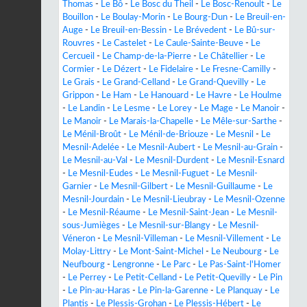
Thomas
-
Le Bô
-
Le Bosc du Theil
-
Le Bosc-Renoult
-
Le
Bouillon
-
Le Boulay-Morin
-
Le Bourg-Dun
-
Le Breuil-en-
Auge
-
Le Breuil-en-Bessin
-
Le Brévedent
-
Le Bû-sur-
Rouvres
-
Le Castelet
-
Le Caule-Sainte-Beuve
-
Le
Cercueil
-
Le Champ-de-la-Pierre
-
Le Châtellier
-
Le
Cormier
-
Le Dézert
-
Le Fidelaire
-
Le Fresne-Camilly
-
Le Grais
-
Le Grand-Celland
-
Le Grand-Quevilly
-
Le
Grippon
-
Le Ham
-
Le Hanouard
-
Le Havre
-
Le Houlme
-
Le Landin
-
Le Lesme
-
Le Lorey
-
Le Mage
-
Le Manoir
-
Le Manoir
-
Le Marais-la-Chapelle
-
Le Mêle-sur-Sarthe
-
Le Ménil-Broût
-
Le Ménil-de-Briouze
-
Le Mesnil
-
Le
Mesnil-Adelée
-
Le Mesnil-Aubert
-
Le Mesnil-au-Grain
-
Le Mesnil-au-Val
-
Le Mesnil-Durdent
-
Le Mesnil-Esnard
-
Le Mesnil-Eudes
-
Le Mesnil-Fuguet
-
Le Mesnil-
Garnier
-
Le Mesnil-Gilbert
-
Le Mesnil-Guillaume
-
Le
Mesnil-Jourdain
-
Le Mesnil-Lieubray
-
Le Mesnil-Ozenne
-
Le Mesnil-Réaume
-
Le Mesnil-Saint-Jean
-
Le Mesnil-
sous-Jumièges
-
Le Mesnil-sur-Blangy
-
Le Mesnil-
Véneron
-
Le Mesnil-Villeman
-
Le Mesnil-Villement
-
Le
Molay-Littry
-
Le Mont-Saint-Michel
-
Le Neubourg
-
Le
Neufbourg
-
Lengronne
-
Le Parc
-
Le Pas-Saint-l'Homer
-
Le Perrey
-
Le Petit-Celland
-
Le Petit-Quevilly
-
Le Pin
-
Le Pin-au-Haras
-
Le Pin-la-Garenne
-
Le Planquay
-
Le
Plantis
-
Le Plessis-Grohan
-
Le Plessis-Hébert
-
Le