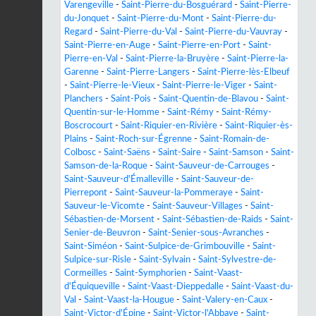
Varengeville
-
Saint-Pierre-du-Bosguérard
-
Saint-Pierre-
du-Jonquet
-
Saint-Pierre-du-Mont
-
Saint-Pierre-du-
Regard
-
Saint-Pierre-du-Val
-
Saint-Pierre-du-Vauvray
-
Saint-Pierre-en-Auge
-
Saint-Pierre-en-Port
-
Saint-
Pierre-en-Val
-
Saint-Pierre-la-Bruyère
-
Saint-Pierre-la-
Garenne
-
Saint-Pierre-Langers
-
Saint-Pierre-lès-Elbeuf
-
Saint-Pierre-le-Vieux
-
Saint-Pierre-le-Viger
-
Saint-
Planchers
-
Saint-Pois
-
Saint-Quentin-de-Blavou
-
Saint-
Quentin-sur-le-Homme
-
Saint-Rémy
-
Saint-Rémy-
Boscrocourt
-
Saint-Riquier-en-Rivière
-
Saint-Riquier-ès-
Plains
-
Saint-Roch-sur-Égrenne
-
Saint-Romain-de-
Colbosc
-
Saint-Saëns
-
Saint-Saire
-
Saint-Samson
-
Saint-
Samson-de-la-Roque
-
Saint-Sauveur-de-Carrouges
-
Saint-Sauveur-d'Émalleville
-
Saint-Sauveur-de-
Pierrepont
-
Saint-Sauveur-la-Pommeraye
-
Saint-
Sauveur-le-Vicomte
-
Saint-Sauveur-Villages
-
Saint-
Sébastien-de-Morsent
-
Saint-Sébastien-de-Raids
-
Saint-
Senier-de-Beuvron
-
Saint-Senier-sous-Avranches
-
Saint-Siméon
-
Saint-Sulpice-de-Grimbouville
-
Saint-
Sulpice-sur-Risle
-
Saint-Sylvain
-
Saint-Sylvestre-de-
Cormeilles
-
Saint-Symphorien
-
Saint-Vaast-
d'Équiqueville
-
Saint-Vaast-Dieppedalle
-
Saint-Vaast-du-
Val
-
Saint-Vaast-la-Hougue
-
Saint-Valery-en-Caux
-
Saint-Victor-d'Épine
-
Saint-Victor-l'Abbaye
-
Saint-