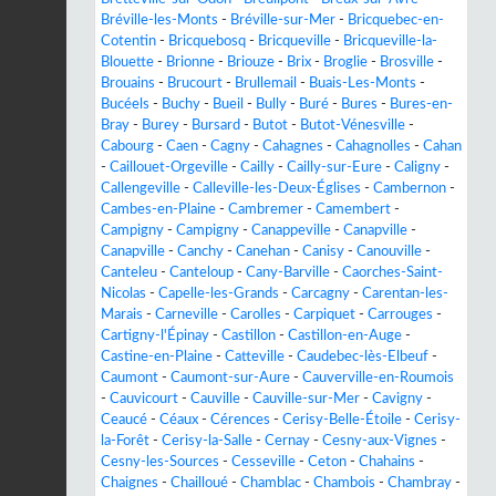
Bréville-les-Monts
-
Bréville-sur-Mer
-
Bricquebec-en-
Cotentin
-
Bricquebosq
-
Bricqueville
-
Bricqueville-la-
Blouette
-
Brionne
-
Briouze
-
Brix
-
Broglie
-
Brosville
-
Brouains
-
Brucourt
-
Brullemail
-
Buais-Les-Monts
-
Bucéels
-
Buchy
-
Bueil
-
Bully
-
Buré
-
Bures
-
Bures-en-
Bray
-
Burey
-
Bursard
-
Butot
-
Butot-Vénesville
-
Cabourg
-
Caen
-
Cagny
-
Cahagnes
-
Cahagnolles
-
Cahan
-
Caillouet-Orgeville
-
Cailly
-
Cailly-sur-Eure
-
Caligny
-
Callengeville
-
Calleville-les-Deux-Églises
-
Cambernon
-
Cambes-en-Plaine
-
Cambremer
-
Camembert
-
Campigny
-
Campigny
-
Canappeville
-
Canapville
-
Canapville
-
Canchy
-
Canehan
-
Canisy
-
Canouville
-
Canteleu
-
Canteloup
-
Cany-Barville
-
Caorches-Saint-
Nicolas
-
Capelle-les-Grands
-
Carcagny
-
Carentan-les-
Marais
-
Carneville
-
Carolles
-
Carpiquet
-
Carrouges
-
Cartigny-l'Épinay
-
Castillon
-
Castillon-en-Auge
-
Castine-en-Plaine
-
Catteville
-
Caudebec-lès-Elbeuf
-
Caumont
-
Caumont-sur-Aure
-
Cauverville-en-Roumois
-
Cauvicourt
-
Cauville
-
Cauville-sur-Mer
-
Cavigny
-
Ceaucé
-
Céaux
-
Cérences
-
Cerisy-Belle-Étoile
-
Cerisy-
la-Forêt
-
Cerisy-la-Salle
-
Cernay
-
Cesny-aux-Vignes
-
Cesny-les-Sources
-
Cesseville
-
Ceton
-
Chahains
-
Chaignes
-
Chailloué
-
Chamblac
-
Chambois
-
Chambray
-