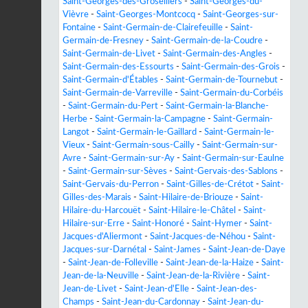
Saint-Georges-des-Groseillers
-
Saint-Georges-du-
Vièvre
-
Saint-Georges-Montcocq
-
Saint-Georges-sur-
Fontaine
-
Saint-Germain-de-Clairefeuille
-
Saint-
Germain-de-Fresney
-
Saint-Germain-de-la-Coudre
-
Saint-Germain-de-Livet
-
Saint-Germain-des-Angles
-
Saint-Germain-des-Essourts
-
Saint-Germain-des-Grois
-
Saint-Germain-d'Étables
-
Saint-Germain-de-Tournebut
-
Saint-Germain-de-Varreville
-
Saint-Germain-du-Corbéis
-
Saint-Germain-du-Pert
-
Saint-Germain-la-Blanche-
Herbe
-
Saint-Germain-la-Campagne
-
Saint-Germain-
Langot
-
Saint-Germain-le-Gaillard
-
Saint-Germain-le-
Vieux
-
Saint-Germain-sous-Cailly
-
Saint-Germain-sur-
Avre
-
Saint-Germain-sur-Ay
-
Saint-Germain-sur-Eaulne
-
Saint-Germain-sur-Sèves
-
Saint-Gervais-des-Sablons
-
Saint-Gervais-du-Perron
-
Saint-Gilles-de-Crétot
-
Saint-
Gilles-des-Marais
-
Saint-Hilaire-de-Briouze
-
Saint-
Hilaire-du-Harcouët
-
Saint-Hilaire-le-Châtel
-
Saint-
Hilaire-sur-Erre
-
Saint-Honoré
-
Saint-Hymer
-
Saint-
Jacques-d'Aliermont
-
Saint-Jacques-de-Néhou
-
Saint-
Jacques-sur-Darnétal
-
Saint-James
-
Saint-Jean-de-Daye
-
Saint-Jean-de-Folleville
-
Saint-Jean-de-la-Haize
-
Saint-
Jean-de-la-Neuville
-
Saint-Jean-de-la-Rivière
-
Saint-
Jean-de-Livet
-
Saint-Jean-d'Elle
-
Saint-Jean-des-
Champs
-
Saint-Jean-du-Cardonnay
-
Saint-Jean-du-