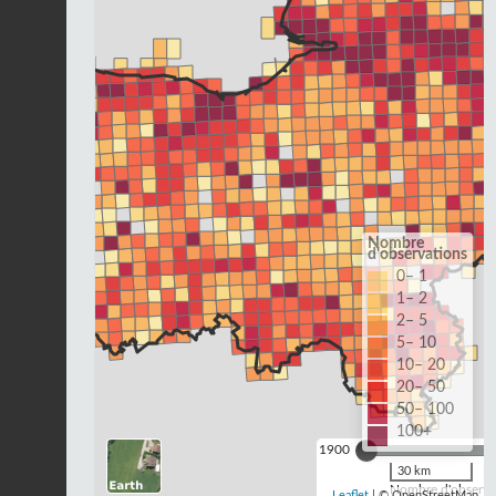
Nombre
d'observations
0– 1
1– 2
2– 5
5– 10
10– 20
20– 50
50– 100
100+
1900
30 km
Nombre d'observat
Leaflet
| © OpenStreetMap