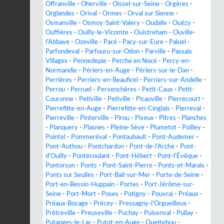
Offranville
-
Oherville
-
Oissel-sur-Seine
-
Orgères
-
Orglandes
-
Orival
-
Ormes
-
Orval sur Sienne
-
Osmanville
-
Osmoy-Saint-Valery
-
Oudalle
-
Ouézy
-
Ouffières
-
Ouilly-le-Vicomte
-
Ouistreham
-
Ouville-
l'Abbaye
-
Ozeville
-
Pacé
-
Pacy-sur-Eure
-
Paluel
-
Parfondeval
-
Parfouru-sur-Odon
-
Parville
-
Passais
Villages
-
Pennedepie
-
Perche en Nocé
-
Percy-en-
Normandie
-
Périers-en-Auge
-
Périers-sur-le-Dan
-
Perrières
-
Perriers-en-Beauficel
-
Perriers-sur-Andelle
-
Perrou
-
Perruel
-
Pervenchères
-
Petit-Caux
-
Petit-
Couronne
-
Petiville
-
Petiville
-
Picauville
-
Pierrecourt
-
Pierrefitte-en-Auge
-
Pierrefitte-en-Cinglais
-
Pierreval
-
Pierreville
-
Pinterville
-
Pirou
-
Piseux
-
Pîtres
-
Planches
-
Planquery
-
Plasnes
-
Pleine-Sève
-
Plumetot
-
Poilley
-
Pointel
-
Pommeréval
-
Pontaubault
-
Pont-Audemer
-
Pont-Authou
-
Pontchardon
-
Pont-de-l'Arche
-
Pont-
d'Ouilly
-
Pontécoulant
-
Pont-Hébert
-
Pont-l'Évêque
-
Pontorson
-
Ponts
-
Pont-Saint-Pierre
-
Ponts-et-Marais
-
Ponts sur Seulles
-
Port-Bail-sur-Mer
-
Porte-de-Seine
-
Port-en-Bessin-Huppain
-
Portes
-
Port-Jérôme-sur-
Seine
-
Port-Mort
-
Poses
-
Potigny
-
Pouvrai
-
Préaux
-
Préaux-Bocage
-
Précey
-
Pressagny-l'Orgueilleux
-
Prêtreville
-
Preuseville
-
Puchay
-
Puisenval
-
Pullay
-
Putanges-le-Lac
-
Putot-en-Auge
-
Quettehou
-