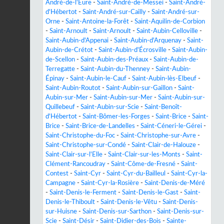
André-de-l'Eure
-
Saint-André-de-Messei
-
Saint-André-
d'Hébertot
-
Saint-André-sur-Cailly
-
Saint-André-sur-
Orne
-
Saint-Antoine-la-Forêt
-
Saint-Aquilin-de-Corbion
-
Saint-Arnoult
-
Saint-Arnoult
-
Saint-Aubin-Celloville
-
Saint-Aubin-d'Appenai
-
Saint-Aubin-d'Arquenay
-
Saint-
Aubin-de-Crétot
-
Saint-Aubin-d'Écrosville
-
Saint-Aubin-
de-Scellon
-
Saint-Aubin-des-Préaux
-
Saint-Aubin-de-
Terregatte
-
Saint-Aubin-du-Thenney
-
Saint-Aubin-
Épinay
-
Saint-Aubin-le-Cauf
-
Saint-Aubin-lès-Elbeuf
-
Saint-Aubin-Routot
-
Saint-Aubin-sur-Gaillon
-
Saint-
Aubin-sur-Mer
-
Saint-Aubin-sur-Mer
-
Saint-Aubin-sur-
Quillebeuf
-
Saint-Aubin-sur-Scie
-
Saint-Benoît-
d'Hébertot
-
Saint-Bômer-les-Forges
-
Saint-Brice
-
Saint-
Brice
-
Saint-Brice-de-Landelles
-
Saint-Céneri-le-Gérei
-
Saint-Christophe-du-Foc
-
Saint-Christophe-sur-Avre
-
Saint-Christophe-sur-Condé
-
Saint-Clair-de-Halouze
-
Saint-Clair-sur-l'Elle
-
Saint-Clair-sur-les-Monts
-
Saint-
Clément-Rancoudray
-
Saint-Côme-de-Fresné
-
Saint-
Contest
-
Saint-Cyr
-
Saint-Cyr-du-Bailleul
-
Saint-Cyr-la-
Campagne
-
Saint-Cyr-la-Rosière
-
Saint-Denis-de-Méré
-
Saint-Denis-le-Ferment
-
Saint-Denis-le-Gast
-
Saint-
Denis-le-Thiboult
-
Saint-Denis-le-Vêtu
-
Saint-Denis-
sur-Huisne
-
Saint-Denis-sur-Sarthon
-
Saint-Denis-sur-
Scie
-
Saint-Désir
-
Saint-Didier-des-Bois
-
Sainte-