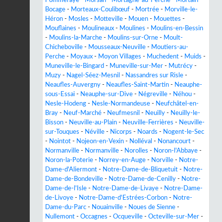
Bocage
-
Morteaux-Coulibœuf
-
Mortrée
-
Morville-le-
Héron
-
Mosles
-
Motteville
-
Mouen
-
Mouettes
-
Mouflaines
-
Moulineaux
-
Moulines
-
Moulins-en-Bessin
-
Moulins-la-Marche
-
Moulins-sur-Orne
-
Moult-
Chicheboville
-
Mousseaux-Neuville
-
Moutiers-au-
Perche
-
Moyaux
-
Moyon Villages
-
Muchedent
-
Muids
-
Muneville-le-Bingard
-
Muneville-sur-Mer
-
Mutrécy
-
Muzy
-
Nagel-Séez-Mesnil
-
Nassandres sur Risle
-
Neaufles-Auvergny
-
Neaufles-Saint-Martin
-
Neauphe-
sous-Essai
-
Neauphe-sur-Dive
-
Négreville
-
Néhou
-
Nesle-Hodeng
-
Nesle-Normandeuse
-
Neufchâtel-en-
Bray
-
Neuf-Marché
-
Neufmesnil
-
Neuilly
-
Neuilly-le-
Bisson
-
Neuville-au-Plain
-
Neuville-Ferrières
-
Neuville-
sur-Touques
-
Néville
-
Nicorps
-
Noards
-
Nogent-le-Sec
-
Nointot
-
Nojeon-en-Vexin
-
Nolléval
-
Nonancourt
-
Normanville
-
Normanville
-
Norolles
-
Noron-l'Abbaye
-
Noron-la-Poterie
-
Norrey-en-Auge
-
Norville
-
Notre-
Dame-d'Aliermont
-
Notre-Dame-de-Bliquetuit
-
Notre-
Dame-de-Bondeville
-
Notre-Dame-de-Cenilly
-
Notre-
Dame-de-l'Isle
-
Notre-Dame-de-Livaye
-
Notre-Dame-
de-Livoye
-
Notre-Dame-d'Estrées-Corbon
-
Notre-
Dame-du-Parc
-
Nouainville
-
Noues de Sienne
-
Nullemont
-
Occagnes
-
Ocqueville
-
Octeville-sur-Mer
-