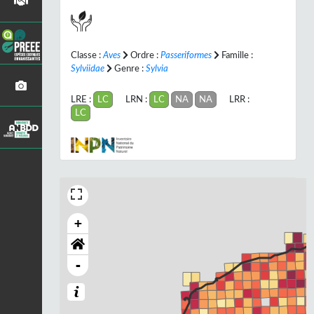
Classe :
Aves
Ordre :
Passeriformes
Famille :
Sylviidae
Genre :
Sylvia
LRE :
LC
LRN :
LC
NA
NA
LRR :
LC
+
-