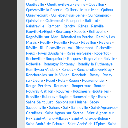
Quetteville
-
Quettreville-sur-Sienne
-
Quevillon
-
Quévreville-la-Poterie
-
Quiberville-sur-Mer
-
Quibou
-
Quièvrecourt
-
Quillebeuf-sur-Seine
-
Quincampoix
-
Quinéville
-
Quittebeuf
-
Radepont
-
Raffetot
-
Rainfreville
-
Rampan
-
Ranchy
-
Rânes
-
Ranville
-
Rauville-la-Bigot
-
Réalcamp
-
Rebets
-
Reffuveille
-
Regnéville-sur-Mer
-
Rémalard en Perche
-
Remilly Les
Marais
-
Reuilly
-
Reuville
-
Reux
-
Réveillon
-
Reviers
-
Réville
-
Ri
-
Ricarville-du-Val
-
Richemont
-
Richeville
-
Rieux
-
Rives d'Andaine
-
Rives-en-Seine
-
Robertot
-
Rocheville
-
Rocquefort
-
Rocques
-
Rogerville
-
Roiville
-
Rolleville
-
Romagny Fontenay
-
Romilly-la-Puthenaye
-
Romilly-sur-Andelle
-
Roncey
-
Roncherolles-en-Bray
-
Roncherolles-sur-le-Vivier
-
Ronchois
-
Rosay
-
Rosay-
sur-Lieure
-
Rosel
-
Rots
-
Rouen
-
Rougemontier
-
Rouge-Perriers
-
Roumare
-
Rouperroux
-
Routot
-
Rouvray-Catillon
-
Rouvres
-
Rouxmesnil-Bouteilles
-
Royville
-
Rubercy
-
Rugles
-
Rumesnil
-
Ry
-
Ryes
-
Saâne-Saint-Just
-
Sablons sur Huisne
-
Sacey
-
Sacquenville
-
Sahurs
-
Sai
-
Sainneville
-
Saint-Agnan-de-
Cernières
-
Saint-Agnan-sur-Sarthe
-
Saint-Aignan-sur-
Ry
-
Saint-Amand-Villages
-
Saint-André-de-Bohon
-
Saint-André-de-Briouze
-
Saint-André-de-l'Épine
-
Saint-