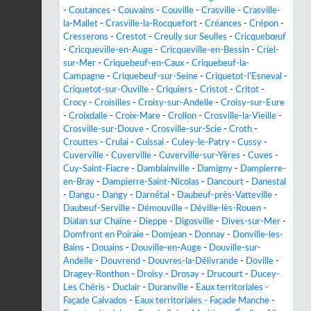
-
Coutances
-
Couvains
-
Couville
-
Crasville
-
Crasville-
la-Mallet
-
Crasville-la-Rocquefort
-
Créances
-
Crépon
-
Cresserons
-
Crestot
-
Creully sur Seulles
-
Cricquebœuf
-
Cricqueville-en-Auge
-
Cricqueville-en-Bessin
-
Criel-
sur-Mer
-
Criquebeuf-en-Caux
-
Criquebeuf-la-
Campagne
-
Criquebeuf-sur-Seine
-
Criquetot-l'Esneval
-
Criquetot-sur-Ouville
-
Criquiers
-
Cristot
-
Critot
-
Crocy
-
Croisilles
-
Croisy-sur-Andelle
-
Croisy-sur-Eure
-
Croixdalle
-
Croix-Mare
-
Crollon
-
Crosville-la-Vieille
-
Crosville-sur-Douve
-
Crosville-sur-Scie
-
Croth
-
Crouttes
-
Crulai
-
Cuissai
-
Culey-le-Patry
-
Cussy
-
Cuverville
-
Cuverville
-
Cuverville-sur-Yères
-
Cuves
-
Cuy-Saint-Fiacre
-
Damblainville
-
Damigny
-
Dampierre-
en-Bray
-
Dampierre-Saint-Nicolas
-
Dancourt
-
Danestal
-
Dangu
-
Dangy
-
Darnétal
-
Daubeuf-près-Vatteville
-
Daubeuf-Serville
-
Démouville
-
Déville-lès-Rouen
-
Dialan sur Chaîne
-
Dieppe
-
Digosville
-
Dives-sur-Mer
-
Domfront en Poiraie
-
Domjean
-
Donnay
-
Donville-les-
Bains
-
Douains
-
Douville-en-Auge
-
Douville-sur-
Andelle
-
Douvrend
-
Douvres-la-Délivrande
-
Doville
-
Dragey-Ronthon
-
Droisy
-
Drosay
-
Drucourt
-
Ducey-
Les Chéris
-
Duclair
-
Duranville
-
Eaux territoriales -
Façade Calvados
-
Eaux territoriales - Façade Manche
-