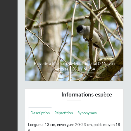
Previous
Next
Fauvette à tête noire (Sylvia atricapilla) © Morvan
Debroize - CC BY-NC-SA
Informations espèce
Description
Répartition
Synonymes
Longueur 13 cm, envergure 20-23 cm, poids moyen 18
g.