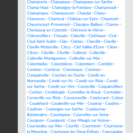
Champcerie
-
Champeaux
-
Champeaux-sur-Sarthe
-
Champ-Haut
-
Champigny-la-Futelaye
-
Champosoult
-
Champrepus
-
Champsecret
-
Chandai
-
Chanu
-
Charencey
-
Charleval
-
Château-sur-Epte
-
Chaumont
-
Chauvincourt-Provemont
-
Chavigny-Bailleul
-
Chavoy
-
Cherbourg-en-Cotentin
-
Chérencé-le-Héron
-
Chéronvilliers
-
Chouain
-
Cideville
-
Cintheaux
-
Ciral
-
Cisai-Saint-Aubin
-
Clais
-
Clarbec
-
Clasville
-
Claville
-
Claville-Motteville
-
Clécy
-
Clef Vallée d'Eure
-
Cléon
-
Clères
-
Cléville
-
Cléville
-
Colletot
-
Colleville
-
Colleville-Montgomery
-
Colleville-sur-Mer
-
Colombelles
-
Colombières
-
Colombiers
-
Comblot
-
Combon
-
Combray
-
Commeaux
-
Commes
-
Compainville
-
Conches-en-Ouche
-
Condé-en-
Normandie
-
Condé-sur-Ifs
-
Condé-sur-Risle
-
Condé-
sur-Sarthe
-
Condé-sur-Vire
-
Conteville
-
Coquainvilliers
-
Corbon
-
Cordebugle
-
Cormelles-le-Royal
-
Cormolain
-
Corneville-sur-Risle
-
Cossesseville
-
Cottévrard
-
Cottun
-
Coudehard
-
Coudeville-sur-Mer
-
Coudray
-
Coudres
-
Coulimer
-
Coulonges-sur-Sarthe
-
Coulouvray-
Boisbenâtre
-
Courbépine
-
Courcelles-sur-Seine
-
Courgeon
-
Courgeoût
-
Cour-Maugis sur Huisne
-
Courseulles-sur-Mer
-
Courtils
-
Courtomer
-
Courtonne-
la-Meurdrac
-
Courtonne-les-Deux-Églises
-
Courvaudon