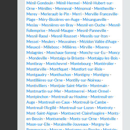
Ménil-Gondouin
-
Ménil-Hermei
-
Ménil-Hubert-sur-
Orne
-
Ménilles
-
Menneval
-
Ménonval
-
Mentheville
-
Merey
-
Merlerault-le-Pin
-
Merri
-
Merville-Franceville-
Plage
-
Méry-Bissières-en-Auge
-
Mésangueville
-
Meslay
-
Mesnières-en-Bray
-
Mesnil-en-Ouche
-
Mesnil-
Follemprise
-
Mesnil-Mauger
-
Mesnil-Panneville
-
Mesnil-Raoul
-
Mesnil-Rousset
-
Mesnils-sur-Iton
-
Messei
-
Meulers
-
Meuvaines
-
Mézidon Vallée d'Auge
-
Mieuxcé
-
Millebosc
-
Millières
-
Mirville
-
Miserey
-
Molagnies
-
Monchaux-Soreng
-
Monchy-sur-Eu
-
Moncy
-
Mondeville
-
Montaigu-la-Brisette
-
Montaigu-les-Bois
-
Montbray
-
Montchevrel
-
Montebourg
-
Montérolier
-
Montfarville
-
Montfiquet
-
Montfort-sur-Risle
-
Montgaudry
-
Monthuchon
-
Montigny
-
Montigny
-
Montillières-sur-Orne
-
Montilly-sur-Noireau
-
Montivilliers
-
Montjoie-Saint-Martin
-
Montmain
-
Montmartin-sur-Mer
-
Montmerrei
-
Mont-Ormel
-
Montpinchon
-
Montreuil-au-Houlme
-
Montreuil-en-
Auge
-
Montreuil-en-Caux
-
Montreuil-la-Cambe
-
Montreuil-l'Argillé
-
Montreuil-sur-Lozon
-
Montroty
-
Mont-Saint-Aignan
-
Montsecret-Clairefougère
-
Monts-
en-Bessin
-
Montsenelle
-
Monts-sur-Orne
-
Montville
-
Moon-sur-Elle
-
Morainville-Jouveaux
-
Morgny-la-
Pommeraye
-
Morsan
-
Mortagne-au-Perche
-
Mortain-