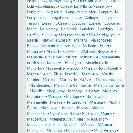
Lisors
-
Livarot-Pays-d'Auge
-
Livet-sur-Authou
-
Loisail
-
Lolif
-
Londinières
-
Longny les Villages
-
Longroy
-
Longueil
-
Longuerue
-
Longues-sur-Mer
-
Longueville
-
Longueville
-
Longvillers
-
Lonlay-l'Abbaye
-
Lonlay-le-
Tesson
-
Lonrai
-
L'Orée-d'Écouves
-
Lorleau
-
Lougé-sur-
Maire
-
Louversey
-
Louvetot
-
Louviers
-
Louvigny
-
Luc-
sur-Mer
-
Luneray
-
Lyons-la-Forêt
-
Macé
-
Magny-en-
Bessin
-
Magny-le-Désert
-
Mahéru
-
Maisoncelles-
Pelvey
-
Maisoncelles-sur-Ajon
-
Maisons
-
Maizet
-
Malaunay
-
Malherbe-sur-Ajon
-
Malleville-les-Grès
-
Malleville-sur-le-Bec
-
Maltot
-
Mandeville
-
Mandeville-
en-Bessin
-
Mandres
-
Manéglise
-
Manéhouville
-
Manerbe
-
Manneville-la-Goupil
-
Manneville-la-Raoult
-
Manneville-sur-Risle
-
Mantilly
-
Manvieux
-
Marais-
Vernier
-
Marbois
-
Marcey-les-Grèves
-
Marchemaisons
-
Marchésieux
-
Marcilly-la-Campagne
-
Marcilly-sur-Eure
-
Mardilly
-
Margueray
-
Marigny-Le-Lozon
-
Marolles
-
Maromme
-
Marques
-
Martagny
-
Martainville
-
Martainville
-
Martainville-Épreville
-
Martigny
-
Martin-
Église
-
Martinvast
-
Martot
-
Massy
-
Mathieu
-
Maucomble
-
Maulévrier-Sainte-Gertrude
-
Mauny
-
Maupertuis
-
Maupertus-sur-Mer
-
Mauquenchy
-
Mauves-sur-Huisne
-
Méautis
-
Médavy
-
Mélamare
-
Melleville
-
Ménerval
-
Ménesqueville
-
Ménil-Erreux
-