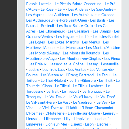
Plessis-Lastelle
-
Le Plessis-Sainte-Opportune
-
Le Pré-
d'Auge
-
Le Rozel
-
Léry
-
Les Andelys
-
Le Sap-André
-
Les Aspres
-
Les Authieux
-
Les Authieux-sur-Calonne
-
Les Authieux-sur-le-Port-Saint-Ouen
-
Les Barils
-
Les
Baux-de-Breteuil
-
Les Baux-Sainte-Croix
-
Les Cent-
Acres
-
Les Champeaux
-
Les Cresnays
-
Les Damps
-
Les
Grandes-Ventes
-
Les Hogues
-
Les Ifs
-
Les Isles-Bardel
-
Les Loges
-
Les Loges-Marchis
-
Les Menus
-
Les
Moitiers-d'Allonne
-
Les Monceaux
-
Les Monts d'Andaine
-
Les Monts d'Aunay
-
Les Monts du Roumois
-
Les
Moutiers-en-Auge
-
Les Moutiers-en-Cinglais
-
Les Pieux
-
Les Préaux
-
Lessard-et-le-Chêne
-
Lessay
-
Lestanville
-
Lestre
-
Les Trois Lacs
-
Les Ventes
-
Les Ventes-de-
Bourse
-
Les Yveteaux
-
L'Étang-Bertrand
-
Le Tanu
-
Le
Teilleul
-
Le Theil-Nolent
-
Le Thil-Riberpré
-
Le Thuit
-
Le
Thuit de l'Oison
-
Le Tilleul
-
Le Tilleul-Lambert
-
Le
Torquesne
-
Le Trait
-
Le Tréport
-
Le Tronquay
-
Le
Tronquay
-
Le Val-David
-
Le Val d'Hazey
-
Le Val-Doré
-
Le Val-Saint-Père
-
Le Vast
-
Le Vaudreuil
-
Le Vey
-
Le
Vicel
-
Le Vieil-Évreux
-
L'Habit
-
L'Hôme-Chamondot
-
L'Hosmes
-
L'Hôtellerie
-
Liesville-sur-Douve
-
Lieurey
-
Lieusaint
-
Lillebonne
-
Lilly
-
Limpiville
-
Lindebeuf
-
Lingèvres
-
Lion-sur-Mer
-
Lisieux
-
Lison
-
Lisores
-