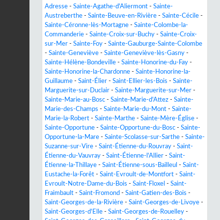
Adresse
-
Sainte-Agathe-d'Aliermont
-
Sainte-
Austreberthe
-
Sainte-Beuve-en-Rivière
-
Sainte-Cécile
-
Sainte-Céronne-lès-Mortagne
-
Sainte-Colombe-la-
Commanderie
-
Sainte-Croix-sur-Buchy
-
Sainte-Croix-
sur-Mer
-
Sainte-Foy
-
Sainte-Gauburge-Sainte-Colombe
-
Sainte-Geneviève
-
Sainte-Geneviève-lès-Gasny
-
Sainte-Hélène-Bondeville
-
Sainte-Honorine-du-Fay
-
Sainte-Honorine-la-Chardonne
-
Sainte-Honorine-la-
Guillaume
-
Saint-Élier
-
Saint-Ellier-les-Bois
-
Sainte-
Marguerite-sur-Duclair
-
Sainte-Marguerite-sur-Mer
-
Sainte-Marie-au-Bosc
-
Sainte-Marie-d'Attez
-
Sainte-
Marie-des-Champs
-
Sainte-Marie-du-Mont
-
Sainte-
Marie-la-Robert
-
Sainte-Marthe
-
Sainte-Mère-Église
-
Sainte-Opportune
-
Sainte-Opportune-du-Bosc
-
Sainte-
Opportune-la-Mare
-
Sainte-Scolasse-sur-Sarthe
-
Sainte-
Suzanne-sur-Vire
-
Saint-Étienne-du-Rouvray
-
Saint-
Étienne-du-Vauvray
-
Saint-Étienne-l'Allier
-
Saint-
Étienne-la-Thillaye
-
Saint-Étienne-sous-Bailleul
-
Saint-
Eustache-la-Forêt
-
Saint-Evroult-de-Montfort
-
Saint-
Evroult-Notre-Dame-du-Bois
-
Saint-Floxel
-
Saint-
Fraimbault
-
Saint-Fromond
-
Saint-Gatien-des-Bois
-
Saint-Georges-de-la-Rivière
-
Saint-Georges-de-Livoye
-
Saint-Georges-d'Elle
-
Saint-Georges-de-Rouelley
-