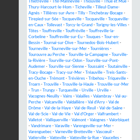
Thiétreville
-
Thil-Manneville
-
Thiouville
-
Thue et Mue
-
Thury-Harcourt-le-Hom
-
Ticheville
-
Tilleul-Dame-
Agnès
-
Tillières-sur-Avre
-
Tilly
-
Tinchebray-Bocage
-
Tirepied-sur-Sée
-
Tocqueville
-
Tocqueville
-
Tocqueville-
en-Caux
-
Tollevast
-
Torcy-le-Grand
-
Torigny-les-Villes
-
Tôtes
-
Touffreville
-
Touffréville
-
Touffreville-la-
Corbeline
-
Touffreville-sur-Eu
-
Touques
-
Tour-en-
Bessin
-
Tournai-sur-Dive
-
Tournedos-Bois-Hubert
-
Tourneville
-
Tourneville-sur-Mer
-
Tournières
-
Tourouvre au Perche
-
Tourville-la-Campagne
-
Tourville-
la-Rivière
-
Tourville-sur-Odon
-
Tourville-sur-Pont-
Audemer
-
Tourville-sur-Sienne
-
Toussaint
-
Toutainville
-
Tracy-Bocage
-
Tracy-sur-Mer
-
Tréauville
-
Treis-Sants-
en-Ouche
-
Trémont
-
Trévières
-
Tribehou
-
Triqueville
-
Troarn
-
Trouville
-
Trouville-la-Haule
-
Trouville-sur-Mer
-
Trun
-
Trungy
-
Turqueville
-
Urville
-
Urville
-
Vacognes-Neuilly
-
Vains
-
Valailles
-
Valambray
-
Val-au-
Perche
-
Valcanville
-
Valdallière
-
Val d'Arry
-
Val de
Drôme
-
Val-de-la-Haye
-
Val-de-Reuil
-
Val-de-Saâne
-
Val-de-Scie
-
Val-de-Vie
-
Val d'Orger
-
Valframbert
-
Valletot
-
Valliquerville
-
Valmont
-
Valognes
-
Valorbiquet
-
Vandrimare
-
Varaville
-
Varengeville-sur-Mer
-
Varenguebec
-
Varneville-Bretteville
-
Vascœuil
-
Vatierville
-
Vatteville
-
Vatteville-la-Rue
-
Vaucelles
-