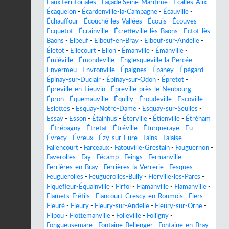
Eaux territoriales - Façade Seine-Maritime
-
Écalles-Alix
-
Écaquelon
-
Écardenville-la-Campagne
-
Écauville
-
Échauffour
-
Écouché-les-Vallées
-
Écouis
-
Écouves
-
Ecquetot
-
Écrainville
-
Écretteville-lès-Baons
-
Ectot-lès-
Baons
-
Elbeuf
-
Elbeuf-en-Bray
-
Elbeuf-sur-Andelle
-
Életot
-
Ellecourt
-
Ellon
-
Émanville
-
Émanville
-
Émiéville
-
Émondeville
-
Englesqueville-la-Percée
-
Envermeu
-
Envronville
-
Épaignes
-
Épaney
-
Épégard
-
Épinay-sur-Duclair
-
Épinay-sur-Odon
-
Épretot
-
Épreville-en-Lieuvin
-
Épreville-près-le-Neubourg
-
Épron
-
Équemauville
-
Équilly
-
Éroudeville
-
Escoville
-
Eslettes
-
Esquay-Notre-Dame
-
Esquay-sur-Seulles
-
Essay
-
Esson
-
Étainhus
-
Éterville
-
Étienville
-
Étréham
-
Étrépagny
-
Étretat
-
Étréville
-
Éturqueraye
-
Eu
-
Évrecy
-
Évreux
-
Ézy-sur-Eure
-
Fains
-
Falaise
-
Fallencourt
-
Farceaux
-
Fatouville-Grestain
-
Fauguernon
-
Faverolles
-
Fay
-
Fécamp
-
Feings
-
Fermanville
-
Ferrières-en-Bray
-
Ferrières-la-Verrerie
-
Fesques
-
Feuguerolles
-
Feuguerolles-Bully
-
Fierville-les-Parcs
-
Fiquefleur-Équainville
-
Firfol
-
Flamanville
-
Flamanville
-
Flamets-Frétils
-
Flancourt-Crescy-en-Roumois
-
Flers
-
Fleuré
-
Fleury
-
Fleury-sur-Andelle
-
Fleury-sur-Orne
-
Flipou
-
Flottemanville
-
Folleville
-
Folligny
-
Fongueusemare
-
Fontaine-Bellenger
-
Fontaine-en-Bray
-