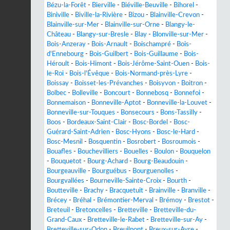
Bézu-la-Forêt
-
Bierville
-
Biéville-Beuville
-
Bihorel
-
Biniville
-
Biville-la-Rivière
-
Bizou
-
Blainville-Crevon
-
Blainville-sur-Mer
-
Blainville-sur-Orne
-
Blangy-le-
Château
-
Blangy-sur-Bresle
-
Blay
-
Blonville-sur-Mer
-
Bois-Anzeray
-
Bois-Arnault
-
Boischampré
-
Bois-
d'Ennebourg
-
Bois-Guilbert
-
Bois-Guillaume
-
Bois-
Héroult
-
Bois-Himont
-
Bois-Jérôme-Saint-Ouen
-
Bois-
le-Roi
-
Bois-l'Évêque
-
Bois-Normand-près-Lyre
-
Boissay
-
Boisset-les-Prévanches
-
Boisyvon
-
Boitron
-
Bolbec
-
Bolleville
-
Boncourt
-
Bonnebosq
-
Bonnefoi
-
Bonnemaison
-
Bonneville-Aptot
-
Bonneville-la-Louvet
-
Bonneville-sur-Touques
-
Bonsecours
-
Bons-Tassilly
-
Boos
-
Bordeaux-Saint-Clair
-
Bosc-Bordel
-
Bosc-
Guérard-Saint-Adrien
-
Bosc-Hyons
-
Bosc-le-Hard
-
Bosc-Mesnil
-
Bosquentin
-
Bosrobert
-
Bosroumois
-
Bouafles
-
Bouchevilliers
-
Bouelles
-
Boulon
-
Bouquelon
-
Bouquetot
-
Bourg-Achard
-
Bourg-Beaudouin
-
Bourgeauville
-
Bourguébus
-
Bourguenolles
-
Bourgvallées
-
Bourneville-Sainte-Croix
-
Bourth
-
Boutteville
-
Brachy
-
Bracquetuit
-
Brainville
-
Branville
-
Brécey
-
Bréhal
-
Brémontier-Merval
-
Brémoy
-
Brestot
-
Breteuil
-
Bretoncelles
-
Bretteville
-
Bretteville-du-
Grand-Caux
-
Bretteville-le-Rabet
-
Bretteville-sur-Ay
-
Bretteville-sur-Odon
-
Breuilpont
-
Breux-sur-Avre
-