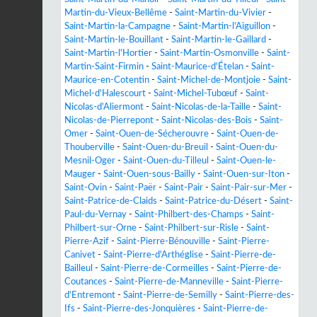
Martin-du-Vieux-Bellême
-
Saint-Martin-du-Vivier
-
Saint-Martin-la-Campagne
-
Saint-Martin-l'Aiguillon
-
Saint-Martin-le-Bouillant
-
Saint-Martin-le-Gaillard
-
Saint-Martin-l'Hortier
-
Saint-Martin-Osmonville
-
Saint-
Martin-Saint-Firmin
-
Saint-Maurice-d'Ételan
-
Saint-
Maurice-en-Cotentin
-
Saint-Michel-de-Montjoie
-
Saint-
Michel-d'Halescourt
-
Saint-Michel-Tubœuf
-
Saint-
Nicolas-d'Aliermont
-
Saint-Nicolas-de-la-Taille
-
Saint-
Nicolas-de-Pierrepont
-
Saint-Nicolas-des-Bois
-
Saint-
Omer
-
Saint-Ouen-de-Sécherouvre
-
Saint-Ouen-de-
Thouberville
-
Saint-Ouen-du-Breuil
-
Saint-Ouen-du-
Mesnil-Oger
-
Saint-Ouen-du-Tilleul
-
Saint-Ouen-le-
Mauger
-
Saint-Ouen-sous-Bailly
-
Saint-Ouen-sur-Iton
-
Saint-Ovin
-
Saint-Paër
-
Saint-Pair
-
Saint-Pair-sur-Mer
-
Saint-Patrice-de-Claids
-
Saint-Patrice-du-Désert
-
Saint-
Paul-du-Vernay
-
Saint-Philbert-des-Champs
-
Saint-
Philbert-sur-Orne
-
Saint-Philbert-sur-Risle
-
Saint-
Pierre-Azif
-
Saint-Pierre-Bénouville
-
Saint-Pierre-
Canivet
-
Saint-Pierre-d'Arthéglise
-
Saint-Pierre-de-
Bailleul
-
Saint-Pierre-de-Cormeilles
-
Saint-Pierre-de-
Coutances
-
Saint-Pierre-de-Manneville
-
Saint-Pierre-
d'Entremont
-
Saint-Pierre-de-Semilly
-
Saint-Pierre-des-
Ifs
-
Saint-Pierre-des-Jonquières
-
Saint-Pierre-de-