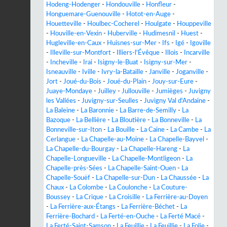
Hodeng-Hodenger
-
Hondouville
-
Honfleur
-
Honguemare-Guenouville
-
Hotot-en-Auge
-
Houetteville
-
Houlbec-Cocherel
-
Houlgate
-
Houppeville
-
Houville-en-Vexin
-
Huberville
-
Hudimesnil
-
Huest
-
Hugleville-en-Caux
-
Huisnes-sur-Mer
-
Ifs
-
Igé
-
Igoville
-
Illeville-sur-Montfort
-
Illiers-l'Évêque
-
Illois
-
Incarville
-
Incheville
-
Irai
-
Isigny-le-Buat
-
Isigny-sur-Mer
-
Isneauville
-
Iville
-
Ivry-la-Bataille
-
Janville
-
Joganville
-
Jort
-
Joué-du-Bois
-
Joué-du-Plain
-
Jouy-sur-Eure
-
Juaye-Mondaye
-
Juilley
-
Jullouville
-
Jumièges
-
Juvigny
les Vallées
-
Juvigny-sur-Seulles
-
Juvigny Val d'Andaine
-
La Baleine
-
La Baronnie
-
La Barre-de-Semilly
-
La
Bazoque
-
La Bellière
-
La Bloutière
-
La Bonneville
-
La
Bonneville-sur-Iton
-
La Bouille
-
La Caine
-
La Cambe
-
La
Cerlangue
-
La Chapelle-au-Moine
-
La Chapelle-Bayvel
-
La Chapelle-du-Bourgay
-
La Chapelle-Hareng
-
La
Chapelle-Longueville
-
La Chapelle-Montligeon
-
La
Chapelle-près-Sées
-
La Chapelle-Saint-Ouen
-
La
Chapelle-Souëf
-
La Chapelle-sur-Dun
-
La Chaussée
-
La
Chaux
-
La Colombe
-
La Coulonche
-
La Couture-
Boussey
-
La Crique
-
La Croisille
-
La Ferrière-au-Doyen
-
La Ferrière-aux-Étangs
-
La Ferrière-Béchet
-
La
Ferrière-Bochard
-
La Ferté-en-Ouche
-
La Ferté Macé
-
La Ferté-Saint-Samson
-
La Feuillie
-
La Feuillie
-
La Folie
-