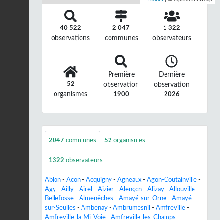
40 522
2 047
1 322
observations
communes
observateurs
Première
Dernière
52
observation
observation
organismes
1900
2026
2047
communes
52
organismes
1322
observateurs
Ablon
-
Acon
-
Acquigny
-
Agneaux
-
Agon-Coutainville
-
Agy
-
Ailly
-
Airel
-
Aizier
-
Alençon
-
Alizay
-
Allouville-
Bellefosse
-
Almenêches
-
Amayé-sur-Orne
-
Amayé-
sur-Seulles
-
Ambenay
-
Ambrumesnil
-
Amfreville
-
Amfreville-la-Mi-Voie
-
Amfreville-les-Champs
-