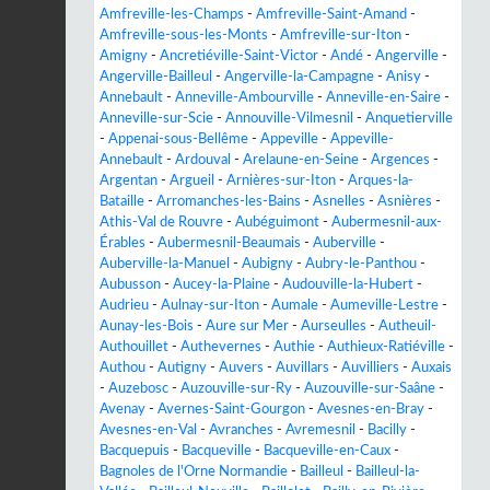
Amfreville-les-Champs
-
Amfreville-Saint-Amand
-
Amfreville-sous-les-Monts
-
Amfreville-sur-Iton
-
Amigny
-
Ancretiéville-Saint-Victor
-
Andé
-
Angerville
-
Angerville-Bailleul
-
Angerville-la-Campagne
-
Anisy
-
Annebault
-
Anneville-Ambourville
-
Anneville-en-Saire
-
Anneville-sur-Scie
-
Annouville-Vilmesnil
-
Anquetierville
-
Appenai-sous-Bellême
-
Appeville
-
Appeville-
Annebault
-
Ardouval
-
Arelaune-en-Seine
-
Argences
-
Argentan
-
Argueil
-
Arnières-sur-Iton
-
Arques-la-
Bataille
-
Arromanches-les-Bains
-
Asnelles
-
Asnières
-
Athis-Val de Rouvre
-
Aubéguimont
-
Aubermesnil-aux-
Érables
-
Aubermesnil-Beaumais
-
Auberville
-
Auberville-la-Manuel
-
Aubigny
-
Aubry-le-Panthou
-
Aubusson
-
Aucey-la-Plaine
-
Audouville-la-Hubert
-
Audrieu
-
Aulnay-sur-Iton
-
Aumale
-
Aumeville-Lestre
-
Aunay-les-Bois
-
Aure sur Mer
-
Aurseulles
-
Autheuil-
Authouillet
-
Authevernes
-
Authie
-
Authieux-Ratiéville
-
Authou
-
Autigny
-
Auvers
-
Auvillars
-
Auvilliers
-
Auxais
-
Auzebosc
-
Auzouville-sur-Ry
-
Auzouville-sur-Saâne
-
Avenay
-
Avernes-Saint-Gourgon
-
Avesnes-en-Bray
-
Avesnes-en-Val
-
Avranches
-
Avremesnil
-
Bacilly
-
Bacquepuis
-
Bacqueville
-
Bacqueville-en-Caux
-
Bagnoles de l'Orne Normandie
-
Bailleul
-
Bailleul-la-