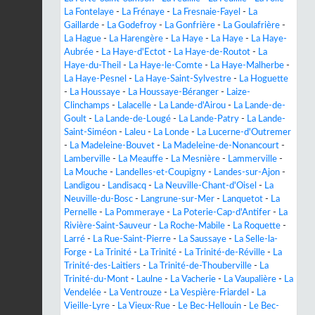
La Fontelaye
-
La Frénaye
-
La Fresnaie-Fayel
-
La
Gaillarde
-
La Godefroy
-
La Gonfrière
-
La Goulafrière
-
La Hague
-
La Harengère
-
La Haye
-
La Haye
-
La Haye-
Aubrée
-
La Haye-d'Ectot
-
La Haye-de-Routot
-
La
Haye-du-Theil
-
La Haye-le-Comte
-
La Haye-Malherbe
-
La Haye-Pesnel
-
La Haye-Saint-Sylvestre
-
La Hoguette
-
La Houssaye
-
La Houssaye-Béranger
-
Laize-
Clinchamps
-
Lalacelle
-
La Lande-d'Airou
-
La Lande-de-
Goult
-
La Lande-de-Lougé
-
La Lande-Patry
-
La Lande-
Saint-Siméon
-
Laleu
-
La Londe
-
La Lucerne-d'Outremer
-
La Madeleine-Bouvet
-
La Madeleine-de-Nonancourt
-
Lamberville
-
La Meauffe
-
La Mesnière
-
Lammerville
-
La Mouche
-
Landelles-et-Coupigny
-
Landes-sur-Ajon
-
Landigou
-
Landisacq
-
La Neuville-Chant-d'Oisel
-
La
Neuville-du-Bosc
-
Langrune-sur-Mer
-
Lanquetot
-
La
Pernelle
-
La Pommeraye
-
La Poterie-Cap-d'Antifer
-
La
Rivière-Saint-Sauveur
-
La Roche-Mabile
-
La Roquette
-
Larré
-
La Rue-Saint-Pierre
-
La Saussaye
-
La Selle-la-
Forge
-
La Trinité
-
La Trinité
-
La Trinité-de-Réville
-
La
Trinité-des-Laitiers
-
La Trinité-de-Thouberville
-
La
Trinité-du-Mont
-
Laulne
-
La Vacherie
-
La Vaupalière
-
La
Vendelée
-
La Ventrouze
-
La Vespière-Friardel
-
La
Vieille-Lyre
-
La Vieux-Rue
-
Le Bec-Hellouin
-
Le Bec-