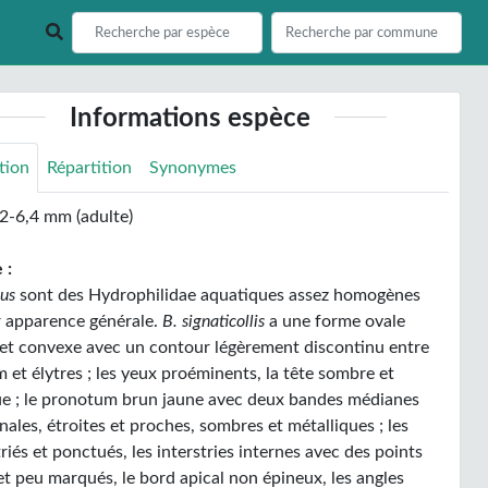
Informations espèce
tion
Répartition
Synonymes
,2-6,4 mm (adulte)
 :
sus
sont des Hydrophilidae aquatiques assez homogènes
r apparence générale.
B. signaticollis
a une forme ovale
 et convexe avec un contour légèrement discontinu entre
 et élytres ; les yeux proéminents, la tête sombre et
ue ; le pronotum brun jaune avec deux bandes médianes
nales, étroites et proches, sombres et métalliques ; les
triés et ponctués, les interstries internes avec des points
et peu marqués, le bord apical non épineux, les angles