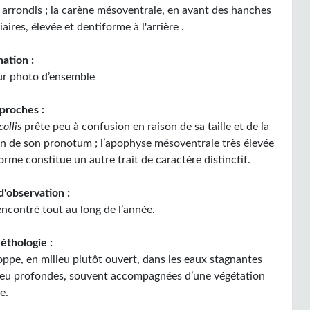
 arrondis ; la carène mésoventrale, en avant des hanches
aires, élevée et dentiforme à l'arrière .
ation :
ur photo d’ensemble
proches :
collis
prête peu à confusion en raison de sa taille et de la
on de son pronotum ; l’apophyse mésoventrale très élevée
orme constitue un autre trait de caractère distinctif.
d'observation :
encontré tout au long de l’année.
éthologie :
oppe, en milieu plutôt ouvert, dans les eaux stagnantes
 peu profondes, souvent accompagnées d’une végétation
e.