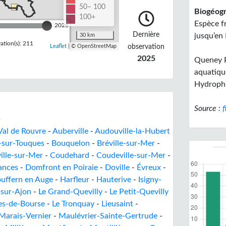
50– 100
Biogéogr
100+
Espèce f
2026
Dernière
jusqu’en 
30 km
tion(s): 211
observation
Leaflet
| © OpenStreetMap
2025
Queney P
aquatiqu
Hydrophi
Source :
f
Val de Rouvre
-
Auberville
-
Audouville-la-Hubert
-sur-Touques
-
Bouquelon
-
Bréville-sur-Mer
-
ville-sur-Mer
-
Coudehard
-
Coudeville-sur-Mer
-
ances
-
Domfront en Poiraie
-
Doville
-
Évreux
-
uffern en Auge
-
Harfleur
-
Hauterive
-
Isigny-
-sur-Ajon
-
Le Grand-Quevilly
-
Le Petit-Quevilly
es-de-Bourse
-
Le Tronquay
-
Lieusaint
-
Marais-Vernier
-
Maulévrier-Sainte-Gertrude
-