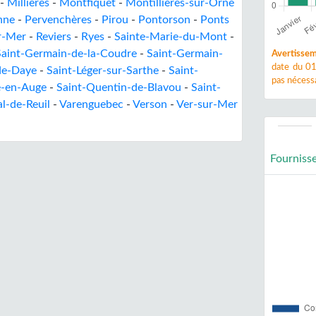
-
Millières
-
Montfiquet
-
Montillières-sur-Orne
nne
-
Pervenchères
-
Pirou
-
Pontorson
-
Ponts
ur-Mer
-
Reviers
-
Ryes
-
Sainte-Marie-du-Mont
-
Saint-Germain-de-la-Coudre
-
Saint-Germain-
Avertissem
date du 01
de-Daye
-
Saint-Léger-sur-Sarthe
-
Saint-
pas nécessa
e-en-Auge
-
Saint-Quentin-de-Blavou
-
Saint-
al-de-Reuil
-
Varenguebec
-
Verson
-
Ver-sur-Mer
Fourniss