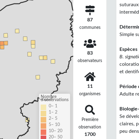
suturaux
intermédi
87
Détermin
communes
Simple s
Espèces 
83
B. signati
observateurs
colorati
et dentif
11
Période 
organismes
Adulte r
Nombre
d'observations
0– 1
Biologie-
1– 2
Se dével
2– 5
Première
claires,
5– 10
observation
10– 20
peu dens
1700
20– 50