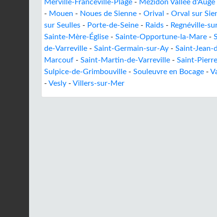
Merville-Franceville-Plage
-
Mézidon Vallée d'Auge
-
Mouen
-
Noues de Sienne
-
Orival
-
Orval sur Sie
sur Seulles
-
Porte-de-Seine
-
Raids
-
Regnéville-s
Sainte-Mère-Église
-
Sainte-Opportune-la-Mare
-
de-Varreville
-
Saint-Germain-sur-Ay
-
Saint-Jean-
Marcouf
-
Saint-Martin-de-Varreville
-
Saint-Pierr
Sulpice-de-Grimbouville
-
Souleuvre en Bocage
-
V
-
Vesly
-
Villers-sur-Mer