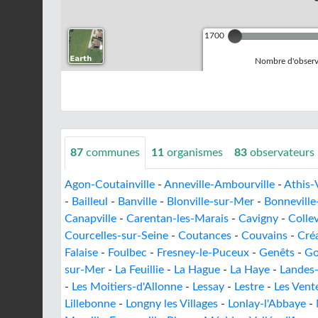
1700
Nombre d'observa
87
communes
11
organismes
83
observateurs
Agon-Coutainville
-
Anneville-Ambourville
-
Athis-
-
Bailleul
-
Banville
-
Blonville-sur-Mer
-
Bonneville
Canapville
-
Carentan-les-Marais
-
Cavigny
-
Colle
Courcelles-sur-Seine
-
Coutances
-
Couvains
-
Cré
Falaise
-
Foulbec
-
Fresney-le-Puceux
-
Genêts
-
Go
sur-Mer
-
La Feuillie
-
La Hague
-
La Haye
-
Landes
-
Les Moitiers-d'Allonne
-
Lessay
-
Lestre
-
Les Vent
Lillebonne
-
Longny les Villages
-
Lonlay-l'Abbaye
-