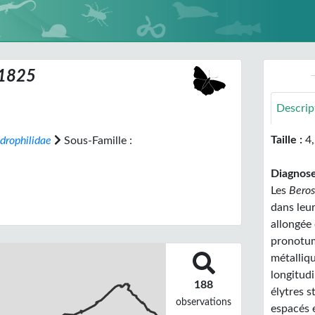
 1825
Descrip
Taille :
4
drophilidae
Sous-Famille :
Diagnose
Les
Bero
dans leu
allongée
pronotum
métalliq
longitudi
188
élytres s
observations
espacés 