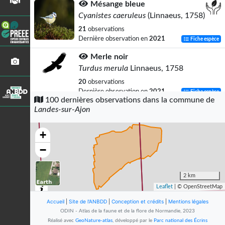
Mésange bleue
Cyanistes caeruleus
(Linnaeus, 1758)
21
observations
Dernière observation en
2021
Fiche espèce
Merle noir
Turdus merula
Linnaeus, 1758
20
observations
Dernière observation en
2021
Fiche espèce
100 dernières observations dans la commune de
Landes-sur-Ajon
Pinson des arbres
Fringilla coelebs
Linnaeus, 1758
+
16
observations
Dernière observation en
2021
Fiche espèce
−
Accenteur mouchet
Prunella modularis
(Linnaeus, 1758)
2 km
Leaflet
| © OpenStreetMap
14
observations
Dernière observation en
2021
Fiche espèce
Accueil
|
Site de l'ANBDD
|
Conception et crédits
|
Mentions légales
ODIN - Atlas de la faune et de la flore de Normandie, 2023
Rougegorge familier
Réalisé avec
GeoNature-atlas
, développé par le
Parc national des Écrins