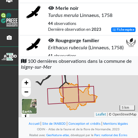
Merle noir
Turdus merula
Linnaeus, 1758
44
observations
Dernière observation en
2023
Fiche espèce
Rougegorge familier
Erithacus rubecula
(Linnaeus, 1758)
41
observations
100 dernières observations dans la commune de
Dernière observation en
2024
Fiche espèce
Isigny-sur-Mer
Pinson des arbres
Fringilla coelebs
Linnaeus, 1758
+
39
observations
−
Dernière observation en
2024
Fiche espèce
Piérides
5 km
Pieridae Swainson, 1820
Leaflet
| © OpenStreetMap
38
observations
Accueil
|
Site de l'ANBDD
|
Conception et crédits
|
Mentions légales
Dernière observation en
2023
Fiche espèce
ODIN - Atlas de la faune et de la flore de Normandie, 2023
Réalisé avec
GeoNature-atlas
, développé par le
Parc national des Écrins
Aigrette garzette