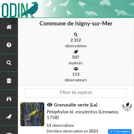
Commune de Isigny-sur-Mer
2 352
observations
507
espèces
113
observateurs
Grenouille verte (La)
Pelophylax
kl.
esculentus
(Linnaeus,
1758)
51
observations
Dernière observation en
2021
Fiche espèce