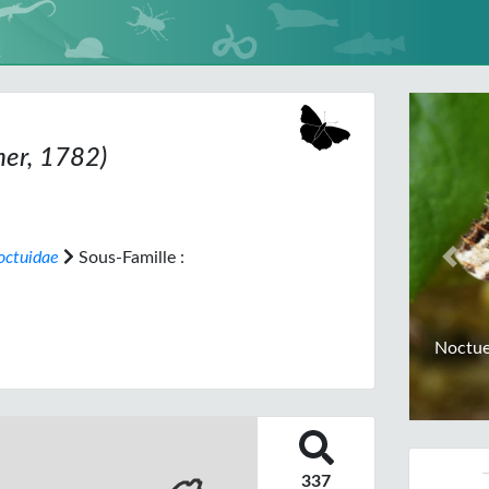
er, 1782)
octuidae
Sous-Famille :
Prev
Noctue
337