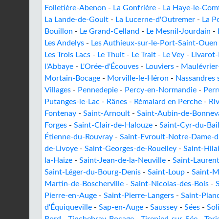
Folletière-Abenon
-
La Gonfrière
-
La Haye-le-Com
La Lande-de-Goult
-
La Lucerne-d'Outremer
-
La P
Bouillon
-
Le Grand-Celland
-
Le Mesnil-Jourdain
-
Les Andelys
-
Les Authieux-sur-le-Port-Saint-Ouen
Les Trois Lacs
-
Le Thuit
-
Le Trait
-
Le Vey
-
Livarot
l'Abbaye
-
L'Orée-d'Écouves
-
Louviers
-
Maulévrier
Mortain-Bocage
-
Morville-le-Héron
-
Nassandres s
Villages
-
Pennedepie
-
Percy-en-Normandie
-
Perr
Putanges-le-Lac
-
Rânes
-
Rémalard en Perche
-
Ri
Fontenay
-
Saint-Arnoult
-
Saint-Aubin-de-Bonnev
Forges
-
Saint-Clair-de-Halouze
-
Saint-Cyr-du-Bail
Étienne-du-Rouvray
-
Saint-Evroult-Notre-Dame-d
de-Livoye
-
Saint-Georges-de-Rouelley
-
Saint-Hil
la-Haize
-
Saint-Jean-de-la-Neuville
-
Saint-Lauren
Saint-Léger-du-Bourg-Denis
-
Saint-Loup
-
Saint-M
Martin-de-Boscherville
-
Saint-Nicolas-des-Bois
-
Pierre-en-Auge
-
Saint-Pierre-Langers
-
Saint-Plan
d'Équiqueville
-
Sap-en-Auge
-
Saussey
-
Sées
-
Sol