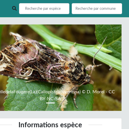
ious
Next
lledelaFougere(La)(Callopistriajuventina) © D. Morel - CC
BY-NC-SA
Informations espèce