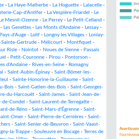
te
-
La Haye-Malherbe
-
La Hoguette
-
Lalacelle
-
oterie-Cap-d'Antifer
-
La Vespière-Friardel
-
Le
Le Mesnil-Ozenne
-
Le Perrey
-
Le Petit-Celland
-
-
Les Genettes
-
Les Monts d'Andaine
-
Lessay
-
-Pays-d'Auge
-
Lolif
-
Longny les Villages
-
Lonlay-
-Sainte-Gertrude
-
Mélicourt
-
Montfiquet
-
ur Risle
-
Nointot
-
Noues de Sienne
-
Passais
uel
-
Petit-Couronne
-
Pirou
-
Pontorson
-
ves d'Andaine
-
Rives-en-Seine
-
Romagny
al
-
Saint-Aubin-Épinay
-
Saint-Bômer-les-
leul
-
Sainte-Honorine-la-Guillaume
-
Saint-
u-Bois
-
Saint-Gatien-des-Bois
-
Saint-Georges-
aire-du-Harcouët
-
Saint-James
-
Saint-Jean-de-
t-de-Condel
-
Saint-Laurent-de-Terregatte
-
ard-de-Réno
-
Saint-Mars-d'Égrenne
-
Saint-
Saint-Omer
-
Saint-Pierre-de-Cernières
-
Saint-
chers
-
Saint-Senier-de-Beuvron
-
Saint-Vaast-
Avertisse
igny-la-Trappe
-
Souleuvre en Bocage
-
Terres de
fournisse