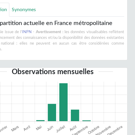
tion
Synonymes
partition actuelle en France métropolitaine
e issue de l'
INPN
-
Avertissement :
les données visualisables reflètent
vancement des connaissances et/ou la disponibilité des données existantes
 national : elles ne peuvent en aucun cas être considérées comme
s.
Observations mensuelles