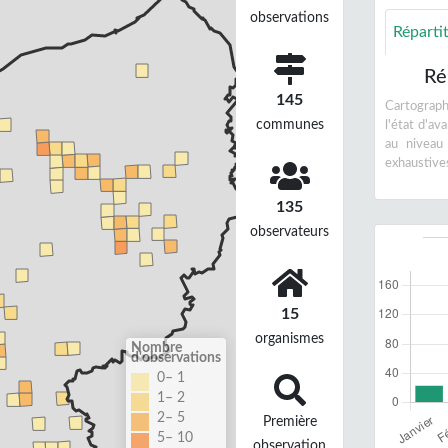
observations
Réparti
Ré
145
Cartographi
communes
l'état d'a
au niveau
exhaustive
135
observateurs
15
organismes
Nombre
d'observations
0– 1
1– 2
2– 5
Première
5– 10
observation