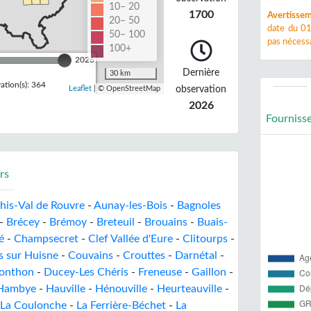
10– 20
1700
Avertissem
20– 50
date du 01
50– 100
pas nécessa
100+
2026
Dernière
30 km
tion(s): 364
observation
Leaflet
| © OpenStreetMap
2026
Fourniss
rs
his-Val de Rouvre
-
Aunay-les-Bois
-
Bagnoles
-
Brécey
-
Brémoy
-
Breteuil
-
Brouains
-
Buais-
é
-
Champsecret
-
Clef Vallée d'Eure
-
Clitourps
-
 sur Huisne
-
Couvains
-
Crouttes
-
Darnétal
-
onthon
-
Ducey-Les Chéris
-
Freneuse
-
Gaillon
-
Hambye
-
Hauville
-
Hénouville
-
Heurteauville
-
La Coulonche
-
La Ferrière-Béchet
-
La