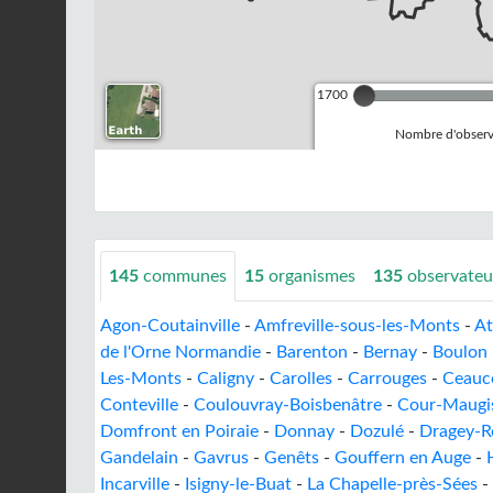
1700
Nombre d'observa
145
communes
15
organismes
135
observateu
Agon-Coutainville
-
Amfreville-sous-les-Monts
-
At
de l'Orne Normandie
-
Barenton
-
Bernay
-
Boulon
Les-Monts
-
Caligny
-
Carolles
-
Carrouges
-
Ceauc
Conteville
-
Coulouvray-Boisbenâtre
-
Cour-Maugis
Domfront en Poiraie
-
Donnay
-
Dozulé
-
Dragey-R
Gandelain
-
Gavrus
-
Genêts
-
Gouffern en Auge
-
Incarville
-
Isigny-le-Buat
-
La Chapelle-près-Sées
-