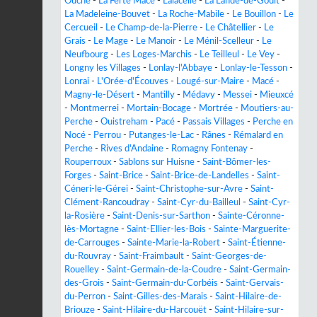
Ouche
-
La Ferté Macé
-
Lalacelle
-
La Lande-de-Goult
-
La Madeleine-Bouvet
-
La Roche-Mabile
-
Le Bouillon
-
Le
Cercueil
-
Le Champ-de-la-Pierre
-
Le Châtellier
-
Le
Grais
-
Le Mage
-
Le Manoir
-
Le Ménil-Scelleur
-
Le
Neufbourg
-
Les Loges-Marchis
-
Le Teilleul
-
Le Vey
-
Longny les Villages
-
Lonlay-l'Abbaye
-
Lonlay-le-Tesson
-
Lonrai
-
L'Orée-d'Écouves
-
Lougé-sur-Maire
-
Macé
-
Magny-le-Désert
-
Mantilly
-
Médavy
-
Messei
-
Mieuxcé
-
Montmerrei
-
Mortain-Bocage
-
Mortrée
-
Moutiers-au-
Perche
-
Ouistreham
-
Pacé
-
Passais Villages
-
Perche en
Nocé
-
Perrou
-
Putanges-le-Lac
-
Rânes
-
Rémalard en
Perche
-
Rives d'Andaine
-
Romagny Fontenay
-
Rouperroux
-
Sablons sur Huisne
-
Saint-Bômer-les-
Forges
-
Saint-Brice
-
Saint-Brice-de-Landelles
-
Saint-
Céneri-le-Gérei
-
Saint-Christophe-sur-Avre
-
Saint-
Clément-Rancoudray
-
Saint-Cyr-du-Bailleul
-
Saint-Cyr-
la-Rosière
-
Saint-Denis-sur-Sarthon
-
Sainte-Céronne-
lès-Mortagne
-
Saint-Ellier-les-Bois
-
Sainte-Marguerite-
de-Carrouges
-
Sainte-Marie-la-Robert
-
Saint-Étienne-
du-Rouvray
-
Saint-Fraimbault
-
Saint-Georges-de-
Rouelley
-
Saint-Germain-de-la-Coudre
-
Saint-Germain-
des-Grois
-
Saint-Germain-du-Corbéis
-
Saint-Gervais-
du-Perron
-
Saint-Gilles-des-Marais
-
Saint-Hilaire-de-
Briouze
-
Saint-Hilaire-du-Harcouët
-
Saint-Hilaire-sur-