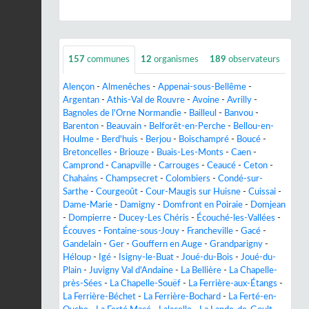
157
communes
12
organismes
189
observateurs
Alençon
-
Almenêches
-
Appenai-sous-Bellême
-
Argentan
-
Athis-Val de Rouvre
-
Avoine
-
Avrilly
-
Bagnoles de l'Orne Normandie
-
Bailleul
-
Banvou
-
Barenton
-
Beauvain
-
Belforêt-en-Perche
-
Bellou-en-
Houlme
-
Berd'huis
-
Berjou
-
Boischampré
-
Boucé
-
Bretoncelles
-
Briouze
-
Buais-Les-Monts
-
Caen
-
Camprond
-
Canapville
-
Carrouges
-
Ceaucé
-
Ceton
-
Chahains
-
Champsecret
-
Colombiers
-
Condé-sur-
Sarthe
-
Courgeoût
-
Cour-Maugis sur Huisne
-
Cuissai
-
Dame-Marie
-
Damigny
-
Domfront en Poiraie
-
Domjean
-
Dompierre
-
Ducey-Les Chéris
-
Écouché-les-Vallées
-
Écouves
-
Fontaine-sous-Jouy
-
Francheville
-
Gacé
-
Gandelain
-
Ger
-
Gouffern en Auge
-
Grandparigny
-
Héloup
-
Igé
-
Isigny-le-Buat
-
Joué-du-Bois
-
Joué-du-
Plain
-
Juvigny Val d'Andaine
-
La Bellière
-
La Chapelle-
près-Sées
-
La Chapelle-Souëf
-
La Ferrière-aux-Étangs
-
La Ferrière-Béchet
-
La Ferrière-Bochard
-
La Ferté-en-