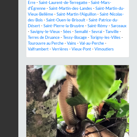
Erre
-
Saint-Laurent-de-Terregatte
-
Saint-Mars-
d'Égrenne
-
Saint-Martin-des-Landes
-
Saint-Martin-du-
Vieux-Bellême
-
Saint-Martin-l'Aiguillon
-
Saint-Nicolas-
des-Bois
-
Saint-Ouen-le-Brisoult
-
Saint-Patrice-du-
Désert
-
Saint-Pierre-la-Bruyère
-
Saint-Rémy
-
Sarceaux
-
Savigny-le-Vieux
-
Sées
-
Semallé
-
Sevrai
-
Tanville
-
Terres de Druance
-
Tessy-Bocage
-
Torigny-les-Villes
-
Tourouvre au Perche
-
Vains
-
Val-au-Perche
-
Valframbert
-
Verrières
-
Vieux-Pont
-
Vimoutiers
Previous
Next