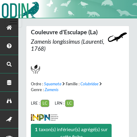
Couleuvre d'Esculape (La)
Zamenis longissimus
(Laurenti,
1768)
Ordre :
Squamata
Famille :
Colubridae
Genre :
Zamenis
LRE :
LC
LRN :
LC
1
taxon(s) inférieur(s) agrégé(s) sur
cette fiche