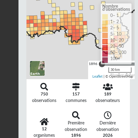
Nombre
d'observations
0– 1
1– 2
2– 5
5– 10
10– 20
20– 50
50– 100
100+
1896
30 km
Nombre d'observa
Leaflet
| © OpenStreetMap
750
157
189
observations
communes
observateurs
Première
Dernière
12
observation
observation
organismes
1896
2026