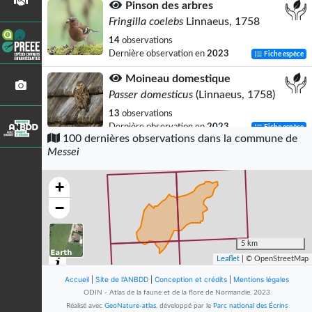
Pinson des arbres
Fringilla coelebs
Linnaeus, 1758
14
observations
Dernière observation en
2023
Fiche espèce
Moineau domestique
Passer domesticus
(Linnaeus, 1758)
13
observations
Dernière observation en
2023
Fiche espèce
100 dernières observations dans la commune de
Messei
Myrtil (Le)
Maniola jurtina
(Linnaeus, 1758)
+
13
observations
Dernière observation en
2021
Fiche espèce
−
Merle noir
Turdus merula
Linnaeus, 1758
5 km
Leaflet
| © OpenStreetMap
12
observations
Dernière observation en
2023
Fiche espèce
Accueil
|
Site de l'ANBDD
|
Conception et crédits
|
Mentions légales
ODIN - Atlas de la faune et de la flore de Normandie, 2023
Tourterelle turque
Réalisé avec
GeoNature-atlas
, développé par le
Parc national des Écrins