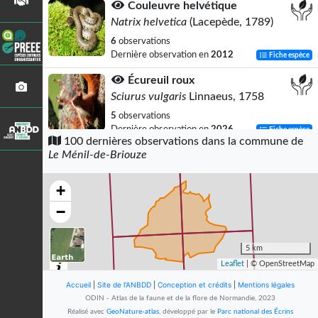
Couleuvre helvétique
Natrix helvetica
(Lacepède, 1789)
6
observations
Dernière observation en
2012
Fiche espèce
Écureuil roux
Sciurus vulgaris
Linnaeus, 1758
5
observations
Dernière observation en
2026
Fiche espèce
100 dernières observations dans la commune de
Le Ménil-de-Briouze
Pic épeiche
Dendrocopos major
(Linnaeus, 1758)
+
4
observations
Dernière observation en
2023
Fiche espèce
−
Merle noir
Turdus merula
Linnaeus, 1758
5 km
Leaflet
| © OpenStreetMap
3
observations
Dernière observation en
2021
Fiche espèce
Accueil
|
Site de l'ANBDD
|
Conception et crédits
|
Mentions légales
ODIN - Atlas de la faune et de la flore de Normandie, 2023
Sanglier
Réalisé avec
GeoNature-atlas
, développé par le
Parc national des Écrins