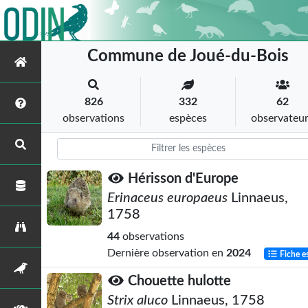
Commune de Joué-du-Bois
826
332
62
observations
espèces
observateu
Hérisson d'Europe
Erinaceus europaeus
Linnaeus,
1758
44
observations
Dernière observation en
2024
Fiche e
Chouette hulotte
Strix aluco
Linnaeus, 1758