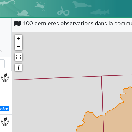
100 dernières observations dans la com
+
−
rs
spèce