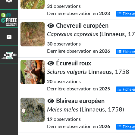
31
observations
Dernière observation en
2023
Fiche e
Chevreuil européen
Capreolus capreolus
(Linnaeus, 1
30
observations
Dernière observation en
2026
Fiche e
Écureuil roux
Sciurus vulgaris
Linnaeus, 1758
20
observations
Dernière observation en
2025
Fiche e
Blaireau européen
Meles meles
(Linnaeus, 1758)
19
observations
Dernière observation en
2026
Fiche e