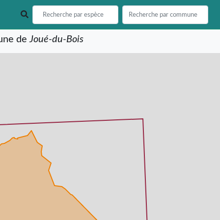
mune de
Joué-du-Bois