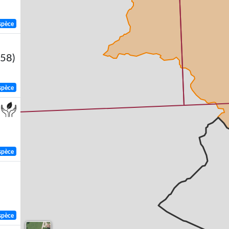
spèce
758)
spèce
spèce
spèce