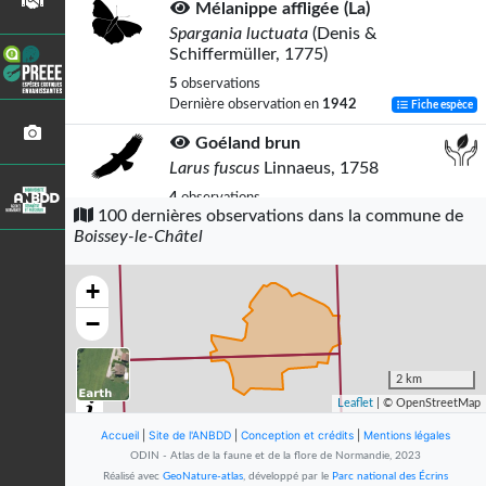
Mélanippe affligée (La)
Spargania luctuata
(Denis &
Schiffermüller, 1775)
5
observations
Dernière observation en
1942
Fiche espèce
Goéland brun
Larus fuscus
Linnaeus, 1758
4
observations
100 dernières observations dans la commune de
Dernière observation en
2019
Fiche espèce
Boissey-le-Châtel
Hérisson d'Europe
Erinaceus europaeus
Linnaeus, 1758
+
4
observations
−
Dernière observation en
2026
Fiche espèce
Périzome contrastée (La)
2 km
Perizoma affinitata
(Stephens, 1831)
Leaflet
| © OpenStreetMap
4
observations
Accueil
|
Site de l'ANBDD
|
Conception et crédits
|
Mentions légales
Dernière observation en
1946
Fiche espèce
ODIN - Atlas de la faune et de la flore de Normandie, 2023
Réalisé avec
GeoNature-atlas
, développé par le
Parc national des Écrins
Renard roux