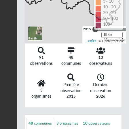
5– 10
10– 20
20– 50
50– 100
100+
2015
30 km
Nombre d'observ
Leaflet
| © OpenStreetMap
91
48
10
observations
communes
observateurs
Première
Dernière
3
observation
observation
organismes
2015
2026
48
communes
3
organismes
10
observateurs