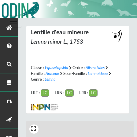
Lentille d'eau mineure
Lemna minor
L., 1753
Classe :
Equisetopsida
Ordre :
Alismatales
Famille :
Araceae
Sous-Famille :
Lemnoideae
Genre :
Lemna
LRE :
LC
LRN :
LC
LRR :
LC