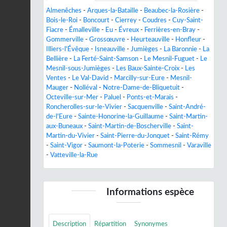
Almenêches
-
Arques-la-Bataille
-
Beaubec-la-Rosière
-
Bois-le-Roi
-
Boncourt
-
Cierrey
-
Coudres
-
Cuy-Saint-
Fiacre
-
Émalleville
-
Eu
-
Évreux
-
Ferrières-en-Bray
-
Gommerville
-
Grossœuvre
-
Heurteauville
-
Honfleur
-
Illiers-l'Évêque
-
Isneauville
-
Jumièges
-
La Baronnie
-
La
Bellière
-
La Ferté-Saint-Samson
-
Le Mesnil-Fuguet
-
Le
Mesnil-sous-Jumièges
-
Les Baux-Sainte-Croix
-
Les
Ventes
-
Le Val-David
-
Marcilly-sur-Eure
-
Mesnil-
Mauger
-
Nolléval
-
Notre-Dame-de-Bliquetuit
-
Octeville-sur-Mer
-
Paluel
-
Ponts-et-Marais
-
Roncherolles-sur-le-Vivier
-
Sacquenville
-
Saint-André-
de-l'Eure
-
Sainte-Honorine-la-Guillaume
-
Saint-Martin-
aux-Buneaux
-
Saint-Martin-de-Boscherville
-
Saint-
Martin-du-Vivier
-
Saint-Pierre-du-Jonquet
-
Saint-Rémy
-
Saint-Vigor
-
Saumont-la-Poterie
-
Sommesnil
-
Varaville
-
Vatteville-la-Rue
Informations espèce
Description
Répartition
Synonymes