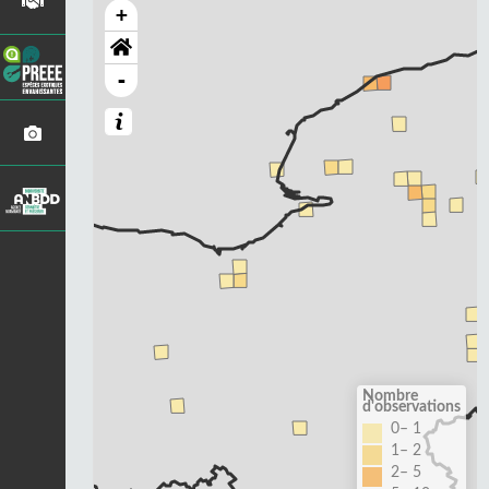
+
-
Nombre
d'observations
0– 1
1– 2
2– 5