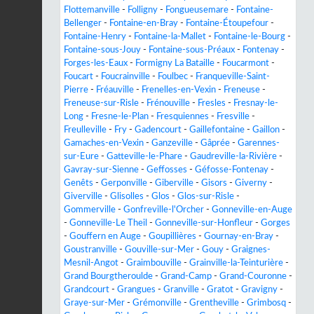
Flottemanville
-
Folligny
-
Fongueusemare
-
Fontaine-
Bellenger
-
Fontaine-en-Bray
-
Fontaine-Étoupefour
-
Fontaine-Henry
-
Fontaine-la-Mallet
-
Fontaine-le-Bourg
-
Fontaine-sous-Jouy
-
Fontaine-sous-Préaux
-
Fontenay
-
Forges-les-Eaux
-
Formigny La Bataille
-
Foucarmont
-
Foucart
-
Foucrainville
-
Foulbec
-
Franqueville-Saint-
Pierre
-
Fréauville
-
Frenelles-en-Vexin
-
Freneuse
-
Freneuse-sur-Risle
-
Frénouville
-
Fresles
-
Fresnay-le-
Long
-
Fresne-le-Plan
-
Fresquiennes
-
Fresville
-
Freulleville
-
Fry
-
Gadencourt
-
Gaillefontaine
-
Gaillon
-
Gamaches-en-Vexin
-
Ganzeville
-
Gâprée
-
Garennes-
sur-Eure
-
Gatteville-le-Phare
-
Gaudreville-la-Rivière
-
Gavray-sur-Sienne
-
Geffosses
-
Géfosse-Fontenay
-
Genêts
-
Gerponville
-
Giberville
-
Gisors
-
Giverny
-
Giverville
-
Glisolles
-
Glos
-
Glos-sur-Risle
-
Gommerville
-
Gonfreville-l'Orcher
-
Gonneville-en-Auge
-
Gonneville-Le Theil
-
Gonneville-sur-Honfleur
-
Gorges
-
Gouffern en Auge
-
Goupillières
-
Gournay-en-Bray
-
Goustranville
-
Gouville-sur-Mer
-
Gouy
-
Graignes-
Mesnil-Angot
-
Graimbouville
-
Grainville-la-Teinturière
-
Grand Bourgtheroulde
-
Grand-Camp
-
Grand-Couronne
-
Grandcourt
-
Grangues
-
Granville
-
Gratot
-
Gravigny
-
Graye-sur-Mer
-
Grémonville
-
Grentheville
-
Grimbosq
-