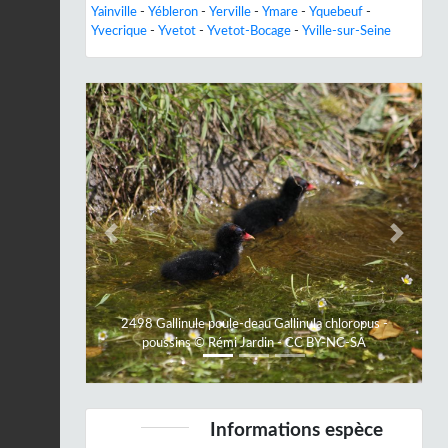
Yainville
-
Yébleron
-
Yerville
-
Ymare
-
Yquebeuf
-
Yvecrique
-
Yvetot
-
Yvetot-Bocage
-
Yville-sur-Seine
Previous
Next
2498 Gallinule poule-deau Gallinula chloropus -
poussins © Rémi Jardin - CC BY-NC-SA
Informations espèce