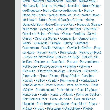
Vexin
-
Nolléval
-
Nonancourt
-
Nonant
-
Normanville
-
Normanville
-
Norrey-en-Auge
-
Norville
-
Notre-Dame-
de-Bliquetuit
-
Notre-Dame-de-Bondeville
-
Notre-
Dame-de-Cenilly
-
Notre-Dame-de-l'Isle
-
Notre-Dame-
de-Livaye
-
Notre-Dame-d'Estrées-Corbon
-
Notre-
Dame-du-Bec
-
Notre-Dame-du-Parc
-
Noues de Sienne
-
Nullemont
-
Occagnes
-
Octeville-sur-Mer
-
Oherville
-
Oissel-sur-Seine
-
Ommoy
-
Orbec
-
Orgères
-
Orival
-
Ormes
-
Orval sur Sienne
-
Osmanville
-
Osmoy-Saint-
Valery
-
Ouainville
-
Oudalle
-
Ouézy
-
Ouffières
-
Ouistreham
-
Ouville-l'Abbaye
-
Ouville-la-Rivière
-
Pacy-
sur-Eure
-
Paluel
-
Pavilly
-
Pennedepie
-
Perche en Nocé
-
Percy-en-Normandie
-
Périers-en-Auge
-
Périers-sur-
le-Dan
-
Perriers-en-Beauficel
-
Perruel
-
Pervenchères
-
Petit-Caux
-
Petit-Couronne
-
Petiville
-
Petiville
-
Picauville
-
Pierrefitte-en-Auge
-
Pierreval
-
Pierreville
-
Pinterville
-
Pirou
-
Piseux
-
Pissy-Pôville
-
Planches
-
Plasnes
-
Poilley
-
Pointel
-
Pommeréval
-
Pontaubault
-
Pont-Audemer
-
Pont-Authou
-
Pont-de-l'Arche
-
Pont-
d'Ouilly
-
Pontécoulant
-
Pont-Hébert
-
Pont-l'Évêque
-
Pontorson
-
Ponts
-
Ponts-et-Marais
-
Ponts sur Seulles
-
Port-Bail-sur-Mer
-
Porte-de-Seine
-
Port-en-Bessin-
Huppain
-
Port-Jérôme-sur-Seine
-
Port-Mort
-
Poses
-
Préaux
-
Précey
-
Pressagny-l'Orgueilleux
-
Prétot-