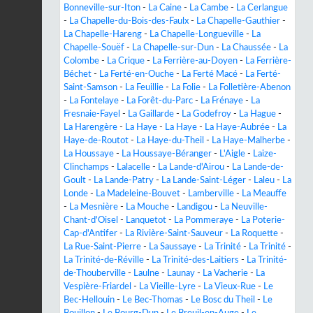
Bonneville-sur-Iton
-
La Caine
-
La Cambe
-
La Cerlangue
-
La Chapelle-du-Bois-des-Faulx
-
La Chapelle-Gauthier
-
La Chapelle-Hareng
-
La Chapelle-Longueville
-
La
Chapelle-Souëf
-
La Chapelle-sur-Dun
-
La Chaussée
-
La
Colombe
-
La Crique
-
La Ferrière-au-Doyen
-
La Ferrière-
Béchet
-
La Ferté-en-Ouche
-
La Ferté Macé
-
La Ferté-
Saint-Samson
-
La Feuillie
-
La Folie
-
La Folletière-Abenon
-
La Fontelaye
-
La Forêt-du-Parc
-
La Frénaye
-
La
Fresnaie-Fayel
-
La Gaillarde
-
La Godefroy
-
La Hague
-
La Harengère
-
La Haye
-
La Haye
-
La Haye-Aubrée
-
La
Haye-de-Routot
-
La Haye-du-Theil
-
La Haye-Malherbe
-
La Houssaye
-
La Houssaye-Béranger
-
L'Aigle
-
Laize-
Clinchamps
-
Lalacelle
-
La Lande-d'Airou
-
La Lande-de-
Goult
-
La Lande-Patry
-
La Lande-Saint-Léger
-
Laleu
-
La
Londe
-
La Madeleine-Bouvet
-
Lamberville
-
La Meauffe
-
La Mesnière
-
La Mouche
-
Landigou
-
La Neuville-
Chant-d'Oisel
-
Lanquetot
-
La Pommeraye
-
La Poterie-
Cap-d'Antifer
-
La Rivière-Saint-Sauveur
-
La Roquette
-
La Rue-Saint-Pierre
-
La Saussaye
-
La Trinité
-
La Trinité
-
La Trinité-de-Réville
-
La Trinité-des-Laitiers
-
La Trinité-
de-Thouberville
-
Laulne
-
Launay
-
La Vacherie
-
La
Vespière-Friardel
-
La Vieille-Lyre
-
La Vieux-Rue
-
Le
Bec-Hellouin
-
Le Bec-Thomas
-
Le Bosc du Theil
-
Le
Bouillon
-
Le Bourg-Dun
-
Le Breuil-en-Auge
-
Le