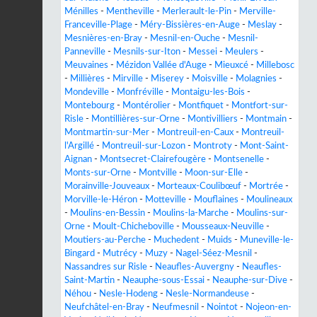
Ménilles
-
Mentheville
-
Merlerault-le-Pin
-
Merville-
Franceville-Plage
-
Méry-Bissières-en-Auge
-
Meslay
-
Mesnières-en-Bray
-
Mesnil-en-Ouche
-
Mesnil-
Panneville
-
Mesnils-sur-Iton
-
Messei
-
Meulers
-
Meuvaines
-
Mézidon Vallée d'Auge
-
Mieuxcé
-
Millebosc
-
Millières
-
Mirville
-
Miserey
-
Moisville
-
Molagnies
-
Mondeville
-
Monfréville
-
Montaigu-les-Bois
-
Montebourg
-
Montérolier
-
Montfiquet
-
Montfort-sur-
Risle
-
Montillières-sur-Orne
-
Montivilliers
-
Montmain
-
Montmartin-sur-Mer
-
Montreuil-en-Caux
-
Montreuil-
l'Argillé
-
Montreuil-sur-Lozon
-
Montroty
-
Mont-Saint-
Aignan
-
Montsecret-Clairefougère
-
Montsenelle
-
Monts-sur-Orne
-
Montville
-
Moon-sur-Elle
-
Morainville-Jouveaux
-
Morteaux-Coulibœuf
-
Mortrée
-
Morville-le-Héron
-
Motteville
-
Mouflaines
-
Moulineaux
-
Moulins-en-Bessin
-
Moulins-la-Marche
-
Moulins-sur-
Orne
-
Moult-Chicheboville
-
Mousseaux-Neuville
-
Moutiers-au-Perche
-
Muchedent
-
Muids
-
Muneville-le-
Bingard
-
Mutrécy
-
Muzy
-
Nagel-Séez-Mesnil
-
Nassandres sur Risle
-
Neaufles-Auvergny
-
Neaufles-
Saint-Martin
-
Neauphe-sous-Essai
-
Neauphe-sur-Dive
-
Néhou
-
Nesle-Hodeng
-
Nesle-Normandeuse
-
Neufchâtel-en-Bray
-
Neufmesnil
-
Nointot
-
Nojeon-en-