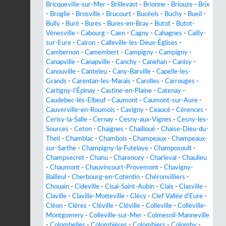
Bricqueville-sur-Mer
-
Brillevast
-
Brionne
-
Briouze
-
Brix
-
Broglie
-
Brosville
-
Brucourt
-
Bucéels
-
Buchy
-
Bueil
-
Bully
-
Buré
-
Bures
-
Bures-en-Bray
-
Butot
-
Butot-
Vénesville
-
Cabourg
-
Caen
-
Cagny
-
Cahagnes
-
Cailly-
sur-Eure
-
Cairon
-
Calleville-les-Deux-Églises
-
Cambernon
-
Camembert
-
Campigny
-
Campigny
-
Canapville
-
Canapville
-
Canchy
-
Canehan
-
Canisy
-
Canouville
-
Canteleu
-
Cany-Barville
-
Capelle-les-
Grands
-
Carentan-les-Marais
-
Carolles
-
Carrouges
-
Cartigny-l'Épinay
-
Castine-en-Plaine
-
Catenay
-
Caudebec-lès-Elbeuf
-
Caumont
-
Caumont-sur-Aure
-
Cauverville-en-Roumois
-
Cavigny
-
Ceaucé
-
Cérences
-
Cerisy-la-Salle
-
Cernay
-
Cesny-aux-Vignes
-
Cesny-les-
Sources
-
Ceton
-
Chaignes
-
Chailloué
-
Chaise-Dieu-du-
Theil
-
Chamblac
-
Chambois
-
Champeaux
-
Champeaux-
sur-Sarthe
-
Champigny-la-Futelaye
-
Champosoult
-
Champsecret
-
Chanu
-
Charencey
-
Charleval
-
Chaulieu
-
Chaumont
-
Chauvincourt-Provemont
-
Chavigny-
Bailleul
-
Cherbourg-en-Cotentin
-
Chéronvilliers
-
Chouain
-
Cideville
-
Cisai-Saint-Aubin
-
Clais
-
Clasville
-
Claville
-
Claville-Motteville
-
Clécy
-
Clef Vallée d'Eure
-
Cléon
-
Clères
-
Cléville
-
Cléville
-
Colleville
-
Colleville-
Montgomery
-
Colleville-sur-Mer
-
Colmesnil-Manneville
-
Colombelles
-
Colombières
-
Colombiers
-
Colomby
-