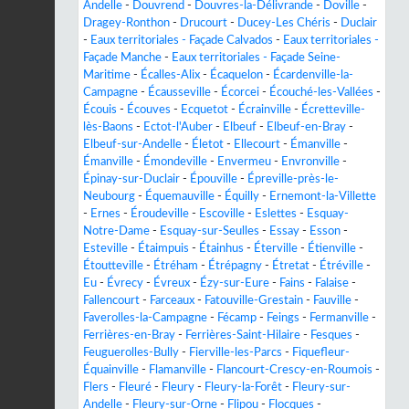
Andelle
-
Douvrend
-
Douvres-la-Délivrande
-
Doville
-
Dragey-Ronthon
-
Drucourt
-
Ducey-Les Chéris
-
Duclair
-
Eaux territoriales - Façade Calvados
-
Eaux territoriales -
Façade Manche
-
Eaux territoriales - Façade Seine-
Maritime
-
Écalles-Alix
-
Écaquelon
-
Écardenville-la-
Campagne
-
Écausseville
-
Écorcei
-
Écouché-les-Vallées
-
Écouis
-
Écouves
-
Ecquetot
-
Écrainville
-
Écretteville-
lès-Baons
-
Ectot-l'Auber
-
Elbeuf
-
Elbeuf-en-Bray
-
Elbeuf-sur-Andelle
-
Életot
-
Ellecourt
-
Émanville
-
Émanville
-
Émondeville
-
Envermeu
-
Envronville
-
Épinay-sur-Duclair
-
Épouville
-
Épreville-près-le-
Neubourg
-
Équemauville
-
Équilly
-
Ernemont-la-Villette
-
Ernes
-
Éroudeville
-
Escoville
-
Eslettes
-
Esquay-
Notre-Dame
-
Esquay-sur-Seulles
-
Essay
-
Esson
-
Esteville
-
Étaimpuis
-
Étainhus
-
Éterville
-
Étienville
-
Étoutteville
-
Étréham
-
Étrépagny
-
Étretat
-
Étréville
-
Eu
-
Évrecy
-
Évreux
-
Ézy-sur-Eure
-
Fains
-
Falaise
-
Fallencourt
-
Farceaux
-
Fatouville-Grestain
-
Fauville
-
Faverolles-la-Campagne
-
Fécamp
-
Feings
-
Fermanville
-
Ferrières-en-Bray
-
Ferrières-Saint-Hilaire
-
Fesques
-
Feuguerolles-Bully
-
Fierville-les-Parcs
-
Fiquefleur-
Équainville
-
Flamanville
-
Flancourt-Crescy-en-Roumois
-
Flers
-
Fleuré
-
Fleury
-
Fleury-la-Forêt
-
Fleury-sur-
Andelle
-
Fleury-sur-Orne
-
Flipou
-
Flocques
-