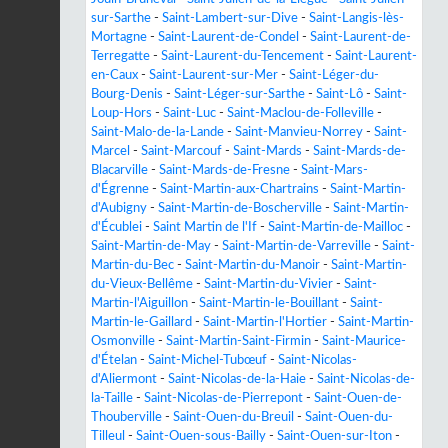
sur-Sarthe
-
Saint-Lambert-sur-Dive
-
Saint-Langis-lès-
Mortagne
-
Saint-Laurent-de-Condel
-
Saint-Laurent-de-
Terregatte
-
Saint-Laurent-du-Tencement
-
Saint-Laurent-
en-Caux
-
Saint-Laurent-sur-Mer
-
Saint-Léger-du-
Bourg-Denis
-
Saint-Léger-sur-Sarthe
-
Saint-Lô
-
Saint-
Loup-Hors
-
Saint-Luc
-
Saint-Maclou-de-Folleville
-
Saint-Malo-de-la-Lande
-
Saint-Manvieu-Norrey
-
Saint-
Marcel
-
Saint-Marcouf
-
Saint-Mards
-
Saint-Mards-de-
Blacarville
-
Saint-Mards-de-Fresne
-
Saint-Mars-
d'Égrenne
-
Saint-Martin-aux-Chartrains
-
Saint-Martin-
d'Aubigny
-
Saint-Martin-de-Boscherville
-
Saint-Martin-
d'Écublei
-
Saint Martin de l'If
-
Saint-Martin-de-Mailloc
-
Saint-Martin-de-May
-
Saint-Martin-de-Varreville
-
Saint-
Martin-du-Bec
-
Saint-Martin-du-Manoir
-
Saint-Martin-
du-Vieux-Bellême
-
Saint-Martin-du-Vivier
-
Saint-
Martin-l'Aiguillon
-
Saint-Martin-le-Bouillant
-
Saint-
Martin-le-Gaillard
-
Saint-Martin-l'Hortier
-
Saint-Martin-
Osmonville
-
Saint-Martin-Saint-Firmin
-
Saint-Maurice-
d'Ételan
-
Saint-Michel-Tubœuf
-
Saint-Nicolas-
d'Aliermont
-
Saint-Nicolas-de-la-Haie
-
Saint-Nicolas-de-
la-Taille
-
Saint-Nicolas-de-Pierrepont
-
Saint-Ouen-de-
Thouberville
-
Saint-Ouen-du-Breuil
-
Saint-Ouen-du-
Tilleul
-
Saint-Ouen-sous-Bailly
-
Saint-Ouen-sur-Iton
-