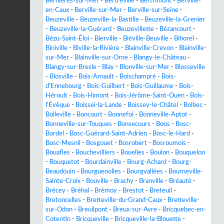
Bernières-sur-Mer
-
Bertreville
-
Bertrimont
-
Berville-
en-Caux
-
Berville-sur-Mer
-
Berville-sur-Seine
-
Beuzeville
-
Beuzeville-la-Bastille
-
Beuzeville-la-Grenier
-
Beuzeville-la-Guérard
-
Beuzevillette
-
Bézancourt
-
Bézu-Saint-Éloi
-
Bierville
-
Biéville-Beuville
-
Bihorel
-
Biniville
-
Biville-la-Rivière
-
Blainville-Crevon
-
Blainville-
sur-Mer
-
Blainville-sur-Orne
-
Blangy-le-Château
-
Blangy-sur-Bresle
-
Blay
-
Blonville-sur-Mer
-
Blosseville
-
Blosville
-
Bois-Arnault
-
Boischampré
-
Bois-
d'Ennebourg
-
Bois-Guilbert
-
Bois-Guillaume
-
Bois-
Héroult
-
Bois-Himont
-
Bois-Jérôme-Saint-Ouen
-
Bois-
l'Évêque
-
Boissei-la-Lande
-
Boissey-le-Châtel
-
Bolbec
-
Bolleville
-
Boncourt
-
Bonnefoi
-
Bonneville-Aptot
-
Bonneville-sur-Touques
-
Bonsecours
-
Boos
-
Bosc-
Bordel
-
Bosc-Guérard-Saint-Adrien
-
Bosc-le-Hard
-
Bosc-Mesnil
-
Bosgouet
-
Bosrobert
-
Bosroumois
-
Bouafles
-
Bouchevilliers
-
Bouelles
-
Boulon
-
Bouquelon
-
Bouquetot
-
Bourdainville
-
Bourg-Achard
-
Bourg-
Beaudouin
-
Bourguenolles
-
Bourgvallées
-
Bourneville-
Sainte-Croix
-
Bouville
-
Brachy
-
Branville
-
Bréauté
-
Brécey
-
Bréhal
-
Brémoy
-
Brestot
-
Breteuil
-
Bretoncelles
-
Bretteville-du-Grand-Caux
-
Bretteville-
sur-Odon
-
Breuilpont
-
Breux-sur-Avre
-
Bricquebec-en-
Cotentin
-
Bricqueville
-
Bricqueville-la-Blouette
-