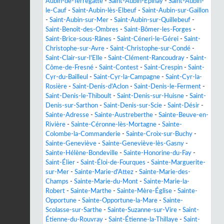
Aubin-de-Terregatte
-
Saint-Aubin-Épinay
-
Saint-Aubin-
le-Cauf
-
Saint-Aubin-lès-Elbeuf
-
Saint-Aubin-sur-Gaillon
-
Saint-Aubin-sur-Mer
-
Saint-Aubin-sur-Quillebeuf
-
Saint-Benoît-des-Ombres
-
Saint-Bômer-les-Forges
-
Saint-Brice-sous-Rânes
-
Saint-Céneri-le-Gérei
-
Saint-
Christophe-sur-Avre
-
Saint-Christophe-sur-Condé
-
Saint-Clair-sur-l'Elle
-
Saint-Clément-Rancoudray
-
Saint-
Côme-de-Fresné
-
Saint-Contest
-
Saint-Crespin
-
Saint-
Cyr-du-Bailleul
-
Saint-Cyr-la-Campagne
-
Saint-Cyr-la-
Rosière
-
Saint-Denis-d'Aclon
-
Saint-Denis-le-Ferment
-
Saint-Denis-le-Thiboult
-
Saint-Denis-sur-Huisne
-
Saint-
Denis-sur-Sarthon
-
Saint-Denis-sur-Scie
-
Saint-Désir
-
Sainte-Adresse
-
Sainte-Austreberthe
-
Sainte-Beuve-en-
Rivière
-
Sainte-Céronne-lès-Mortagne
-
Sainte-
Colombe-la-Commanderie
-
Sainte-Croix-sur-Buchy
-
Sainte-Geneviève
-
Sainte-Geneviève-lès-Gasny
-
Sainte-Hélène-Bondeville
-
Sainte-Honorine-du-Fay
-
Saint-Élier
-
Saint-Éloi-de-Fourques
-
Sainte-Marguerite-
sur-Mer
-
Sainte-Marie-d'Attez
-
Sainte-Marie-des-
Champs
-
Sainte-Marie-du-Mont
-
Sainte-Marie-la-
Robert
-
Sainte-Marthe
-
Sainte-Mère-Église
-
Sainte-
Opportune
-
Sainte-Opportune-la-Mare
-
Sainte-
Scolasse-sur-Sarthe
-
Sainte-Suzanne-sur-Vire
-
Saint-
Étienne-du-Rouvray
-
Saint-Étienne-la-Thillaye
-
Saint-