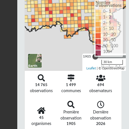
Nombre
d'observations
0– 1
1– 2
2– 5
5– 10
10– 20
20– 50
50– 100
100+
1905
30 km
Nombre d'observat
Leaflet
| © OpenStreetMap
14 765
1 499
694
observations
communes
observateurs
Première
Dernière
45
observation
observation
organismes
1905
2026