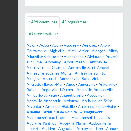
1499
communes
45
organismes
694
observateurs
Ablon
-
Aclou
-
Acon
-
Acquigny
-
Agneaux
-
Agon-
Coutainville
-
Aigleville
-
Airel
-
Aizier
-
Alençon
-
Alizay
-
Allouville-Bellefosse
-
Almenêches
-
Alvimare
-
Amayé-
sur-Orne
-
Ambenay
-
Ambrumesnil
-
Amfreville
-
Amfreville-les-Champs
-
Amfreville-Saint-Amand
-
Amfreville-sous-les-Monts
-
Amfreville-sur-Iton
-
Amigny
-
Ancourt
-
Ancretiéville-Saint-Victor
-
Ancretteville-sur-Mer
-
Andé
-
Angerville
-
Angerville-
Bailleul
-
Angerville-l'Orcher
-
Anneville-Ambourville
-
Anneville-sur-Scie
-
Anquetierville
-
Appeville
-
Appeville-Annebault
-
Ardouval
-
Arelaune-en-Seine
-
Argentan
-
Arques-la-Bataille
-
Arromanches-les-Bains
-
Asnelles
-
Athis-Val de Rouvre
-
Aubéguimont
-
Aubermesnil-aux-Érables
-
Aubermesnil-Beaumais
-
Aubry-le-Panthou
-
Aucey-la-Plaine
-
Audouville-la-
Hubert
-
Audrieu
-
Auguaise
-
Aulnay-sur-Iton
-
Aumale
-