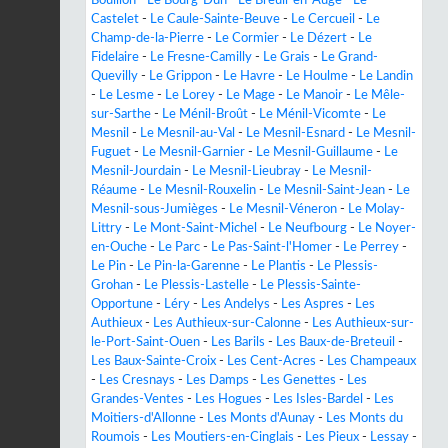
Castelet
-
Le Caule-Sainte-Beuve
-
Le Cercueil
-
Le
Champ-de-la-Pierre
-
Le Cormier
-
Le Dézert
-
Le
Fidelaire
-
Le Fresne-Camilly
-
Le Grais
-
Le Grand-
Quevilly
-
Le Grippon
-
Le Havre
-
Le Houlme
-
Le Landin
-
Le Lesme
-
Le Lorey
-
Le Mage
-
Le Manoir
-
Le Mêle-
sur-Sarthe
-
Le Ménil-Broût
-
Le Ménil-Vicomte
-
Le
Mesnil
-
Le Mesnil-au-Val
-
Le Mesnil-Esnard
-
Le Mesnil-
Fuguet
-
Le Mesnil-Garnier
-
Le Mesnil-Guillaume
-
Le
Mesnil-Jourdain
-
Le Mesnil-Lieubray
-
Le Mesnil-
Réaume
-
Le Mesnil-Rouxelin
-
Le Mesnil-Saint-Jean
-
Le
Mesnil-sous-Jumièges
-
Le Mesnil-Véneron
-
Le Molay-
Littry
-
Le Mont-Saint-Michel
-
Le Neufbourg
-
Le Noyer-
en-Ouche
-
Le Parc
-
Le Pas-Saint-l'Homer
-
Le Perrey
-
Le Pin
-
Le Pin-la-Garenne
-
Le Plantis
-
Le Plessis-
Grohan
-
Le Plessis-Lastelle
-
Le Plessis-Sainte-
Opportune
-
Léry
-
Les Andelys
-
Les Aspres
-
Les
Authieux
-
Les Authieux-sur-Calonne
-
Les Authieux-sur-
le-Port-Saint-Ouen
-
Les Barils
-
Les Baux-de-Breteuil
-
Les Baux-Sainte-Croix
-
Les Cent-Acres
-
Les Champeaux
-
Les Cresnays
-
Les Damps
-
Les Genettes
-
Les
Grandes-Ventes
-
Les Hogues
-
Les Isles-Bardel
-
Les
Moitiers-d'Allonne
-
Les Monts d'Aunay
-
Les Monts du
Roumois
-
Les Moutiers-en-Cinglais
-
Les Pieux
-
Lessay
-