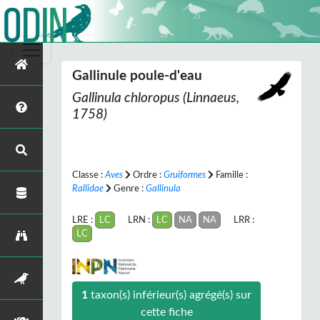
Gallinule poule-d'eau
Gallinula chloropus
(Linnaeus,
1758)
Classe :
Aves
Ordre :
Gruiformes
Famille :
Rallidae
Genre :
Gallinula
LRE :
LC
LRN :
LC
NA
NA
LRR :
LC
1
taxon(s) inférieur(s) agrégé(s) sur
cette fiche