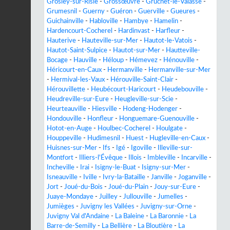
Grosley-sur-Risle
-
Grossœuvre
-
Gruchet-le-Valasse
-
Grumesnil
-
Guerny
-
Guéron
-
Guerville
-
Gueures
-
Guichainville
-
Habloville
-
Hambye
-
Hamelin
-
Hardencourt-Cocherel
-
Hardinvast
-
Harfleur
-
Hauterive
-
Hauteville-sur-Mer
-
Hautot-le-Vatois
-
Hautot-Saint-Sulpice
-
Hautot-sur-Mer
-
Hautteville-
Bocage
-
Hauville
-
Héloup
-
Hémevez
-
Hénouville
-
Héricourt-en-Caux
-
Hermanville
-
Hermanville-sur-Mer
-
Hermival-les-Vaux
-
Hérouville-Saint-Clair
-
Hérouvillette
-
Heubécourt-Haricourt
-
Heudebouville
-
Heudreville-sur-Eure
-
Heugleville-sur-Scie
-
Heurteauville
-
Hiesville
-
Hodeng-Hodenger
-
Hondouville
-
Honfleur
-
Honguemare-Guenouville
-
Hotot-en-Auge
-
Houlbec-Cocherel
-
Houlgate
-
Houppeville
-
Hudimesnil
-
Huest
-
Hugleville-en-Caux
-
Huisnes-sur-Mer
-
Ifs
-
Igé
-
Igoville
-
Illeville-sur-
Montfort
-
Illiers-l'Évêque
-
Illois
-
Imbleville
-
Incarville
-
Incheville
-
Irai
-
Isigny-le-Buat
-
Isigny-sur-Mer
-
Isneauville
-
Iville
-
Ivry-la-Bataille
-
Janville
-
Joganville
-
Jort
-
Joué-du-Bois
-
Joué-du-Plain
-
Jouy-sur-Eure
-
Juaye-Mondaye
-
Juilley
-
Jullouville
-
Jumelles
-
Jumièges
-
Juvigny les Vallées
-
Juvigny-sur-Orne
-
Juvigny Val d'Andaine
-
La Baleine
-
La Baronnie
-
La
Barre-de-Semilly
-
La Bellière
-
La Bloutière
-
La