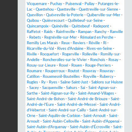
Vicquemare
-
Puchay
-
Puisenval
-
Pullay
-
Putanges-le-
Lac
-
Quettehou
-
Quetteville
-
Quettreville-sur-Sienne
-
Quevillon
-
Quévreville-la-Poterie
-
Quiberville-sur-Mer
-
Quibou
-
Quièvrecourt
-
Quillebeuf-sur-Seine
-
Quincampoix
-
Quinéville
-
Quittebeuf
-
Radepont
-
Raffetot
-
Raids
-
Rainfreville
-
Rampan
-
Ranchy
-
Ranville
-
Rebets
-
Regnéville-sur-Mer
-
Rémalard en Perche
-
Remilly Les Marais
-
Reux
-
Reviers
-
Réville
-
Ri
-
Ricarville-du-Val
-
Rives d'Andaine
-
Rives-en-Seine
-
Riville
-
Rocquefort
-
Rogerville
-
Rolleville
-
Romilly-sur-
Andelle
-
Roncherolles-sur-le-Vivier
-
Ronchois
-
Rosay
-
Rosay-sur-Lieure
-
Rosel
-
Rouen
-
Rouge-Perriers
-
Roumare
-
Rouperroux
-
Routot
-
Rouvray
-
Rouvray-
Catillon
-
Rouxmesnil-Bouteilles
-
Royville
-
Rubercy
-
Rugles
-
Ry
-
Ryes
-
Saâne-Saint-Just
-
Sablons sur Huisne
-
Sacey
-
Sacquenville
-
Sahurs
-
Sai
-
Saint-Agnan-sur-
Sarthe
-
Saint-Aignan-sur-Ry
-
Saint-Amand-Villages
-
Saint-André-de-Bohon
-
Saint-André-de-Briouze
-
Saint-
André-de-l'Eure
-
Saint-André-de-Messei
-
Saint-André-
d'Hébertot
-
Saint-André-sur-Cailly
-
Saint-André-sur-
Orne
-
Saint-Aquilin-de-Corbion
-
Saint-Arnoult
-
Saint-
Arnoult
-
Saint-Aubin-Celloville
-
Saint-Aubin-d'Appenai
-
Saint-Aubin-d'Arquenay
-
Saint-Aubin-d'Écrosville
-
Saint-