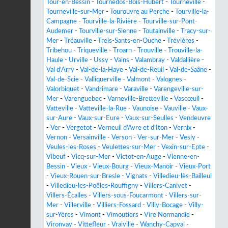
Tour-en-Bessin
-
Tournedos-Bois-Hubert
-
Tourneville
-
Tourneville-sur-Mer
-
Tourouvre au Perche
-
Tourville-la-
Campagne
-
Tourville-la-Rivière
-
Tourville-sur-Pont-
Audemer
-
Tourville-sur-Sienne
-
Toutainville
-
Tracy-sur-
Mer
-
Tréauville
-
Treis-Sants-en-Ouche
-
Trévières
-
Tribehou
-
Triqueville
-
Troarn
-
Trouville
-
Trouville-la-
Haule
-
Urville
-
Ussy
-
Vains
-
Valambray
-
Valdallière
-
Val d'Arry
-
Val-de-la-Haye
-
Val-de-Reuil
-
Val-de-Saâne
-
Val-de-Scie
-
Valliquerville
-
Valmont
-
Valognes
-
Valorbiquet
-
Vandrimare
-
Varaville
-
Varengeville-sur-
Mer
-
Varenguebec
-
Varneville-Bretteville
-
Vascœuil
-
Vatteville
-
Vatteville-la-Rue
-
Vaunoise
-
Vauville
-
Vaux-
sur-Aure
-
Vaux-sur-Eure
-
Vaux-sur-Seulles
-
Vendeuvre
-
Ver
-
Vergetot
-
Verneuil d'Avre et d'Iton
-
Vernix
-
Vernon
-
Versainville
-
Verson
-
Ver-sur-Mer
-
Vesly
-
Veules-les-Roses
-
Veulettes-sur-Mer
-
Vexin-sur-Epte
-
Vibeuf
-
Vicq-sur-Mer
-
Victot-en-Auge
-
Vienne-en-
Bessin
-
Vieux
-
Vieux-Bourg
-
Vieux-Manoir
-
Vieux-Port
-
Vieux-Rouen-sur-Bresle
-
Vignats
-
Villedieu-lès-Bailleul
-
Villedieu-les-Poêles-Rouffigny
-
Villers-Canivet
-
Villers-Écalles
-
Villers-sous-Foucarmont
-
Villers-sur-
Mer
-
Villerville
-
Villiers-Fossard
-
Villy-Bocage
-
Villy-
sur-Yères
-
Vimont
-
Vimoutiers
-
Vire Normandie
-
Vironvay
-
Vittefleur
-
Vraiville
-
Wanchy-Capval
-