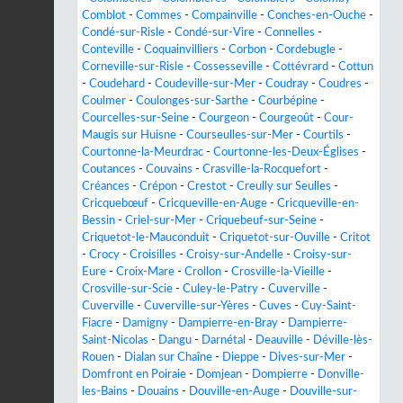
Comblot
-
Commes
-
Compainville
-
Conches-en-Ouche
-
Condé-sur-Risle
-
Condé-sur-Vire
-
Connelles
-
Conteville
-
Coquainvilliers
-
Corbon
-
Cordebugle
-
Corneville-sur-Risle
-
Cossesseville
-
Cottévrard
-
Cottun
-
Coudehard
-
Coudeville-sur-Mer
-
Coudray
-
Coudres
-
Coulmer
-
Coulonges-sur-Sarthe
-
Courbépine
-
Courcelles-sur-Seine
-
Courgeon
-
Courgeoût
-
Cour-
Maugis sur Huisne
-
Courseulles-sur-Mer
-
Courtils
-
Courtonne-la-Meurdrac
-
Courtonne-les-Deux-Églises
-
Coutances
-
Couvains
-
Crasville-la-Rocquefort
-
Créances
-
Crépon
-
Crestot
-
Creully sur Seulles
-
Cricquebœuf
-
Cricqueville-en-Auge
-
Cricqueville-en-
Bessin
-
Criel-sur-Mer
-
Criquebeuf-sur-Seine
-
Criquetot-le-Mauconduit
-
Criquetot-sur-Ouville
-
Critot
-
Crocy
-
Croisilles
-
Croisy-sur-Andelle
-
Croisy-sur-
Eure
-
Croix-Mare
-
Crollon
-
Crosville-la-Vieille
-
Crosville-sur-Scie
-
Culey-le-Patry
-
Cuverville
-
Cuverville
-
Cuverville-sur-Yères
-
Cuves
-
Cuy-Saint-
Fiacre
-
Damigny
-
Dampierre-en-Bray
-
Dampierre-
Saint-Nicolas
-
Dangu
-
Darnétal
-
Deauville
-
Déville-lès-
Rouen
-
Dialan sur Chaîne
-
Dieppe
-
Dives-sur-Mer
-
Domfront en Poiraie
-
Domjean
-
Dompierre
-
Donville-
les-Bains
-
Douains
-
Douville-en-Auge
-
Douville-sur-