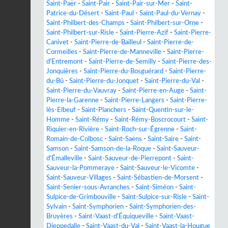
Saint-Paër
-
Saint-Pair
-
Saint-Pair-sur-Mer
-
Saint-
Patrice-du-Désert
-
Saint-Paul
-
Saint-Paul-du-Vernay
-
Saint-Philbert-des-Champs
-
Saint-Philbert-sur-Orne
-
Saint-Philbert-sur-Risle
-
Saint-Pierre-Azif
-
Saint-Pierre-
Canivet
-
Saint-Pierre-de-Bailleul
-
Saint-Pierre-de-
Cormeilles
-
Saint-Pierre-de-Manneville
-
Saint-Pierre-
d'Entremont
-
Saint-Pierre-de-Semilly
-
Saint-Pierre-des-
Jonquières
-
Saint-Pierre-du-Bosguérard
-
Saint-Pierre-
du-Bû
-
Saint-Pierre-du-Jonquet
-
Saint-Pierre-du-Val
-
Saint-Pierre-du-Vauvray
-
Saint-Pierre-en-Auge
-
Saint-
Pierre-la-Garenne
-
Saint-Pierre-Langers
-
Saint-Pierre-
lès-Elbeuf
-
Saint-Planchers
-
Saint-Quentin-sur-le-
Homme
-
Saint-Rémy
-
Saint-Rémy-Boscrocourt
-
Saint-
Riquier-en-Rivière
-
Saint-Roch-sur-Égrenne
-
Saint-
Romain-de-Colbosc
-
Saint-Saëns
-
Saint-Saire
-
Saint-
Samson
-
Saint-Samson-de-la-Roque
-
Saint-Sauveur-
d'Émalleville
-
Saint-Sauveur-de-Pierrepont
-
Saint-
Sauveur-la-Pommeraye
-
Saint-Sauveur-le-Vicomte
-
Saint-Sauveur-Villages
-
Saint-Sébastien-de-Morsent
-
Saint-Senier-sous-Avranches
-
Saint-Siméon
-
Saint-
Sulpice-de-Grimbouville
-
Saint-Sulpice-sur-Risle
-
Saint-
Sylvain
-
Saint-Symphorien
-
Saint-Symphorien-des-
Bruyères
-
Saint-Vaast-d'Équiqueville
-
Saint-Vaast-
Dieppedalle
-
Saint-Vaast-du-Val
-
Saint-Vaast-la-Hougue