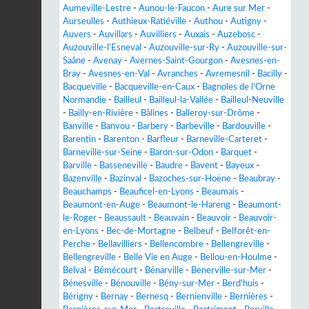
Aumeville-Lestre
-
Aunou-le-Faucon
-
Aure sur Mer
-
Aurseulles
-
Authieux-Ratiéville
-
Authou
-
Autigny
-
Auvers
-
Auvillars
-
Auvilliers
-
Auxais
-
Auzebosc
-
Auzouville-l'Esneval
-
Auzouville-sur-Ry
-
Auzouville-sur-
Saâne
-
Avenay
-
Avernes-Saint-Gourgon
-
Avesnes-en-
Bray
-
Avesnes-en-Val
-
Avranches
-
Avremesnil
-
Bacilly
-
Bacqueville
-
Bacqueville-en-Caux
-
Bagnoles de l'Orne
Normandie
-
Bailleul
-
Bailleul-la-Vallée
-
Bailleul-Neuville
-
Bailly-en-Rivière
-
Bâlines
-
Balleroy-sur-Drôme
-
Banville
-
Banvou
-
Barbery
-
Barbeville
-
Bardouville
-
Barentin
-
Barenton
-
Barfleur
-
Barneville-Carteret
-
Barneville-sur-Seine
-
Baron-sur-Odon
-
Barquet
-
Barville
-
Basseneville
-
Baudre
-
Bavent
-
Bayeux
-
Bazenville
-
Bazinval
-
Bazoches-sur-Hoëne
-
Beaubray
-
Beauchamps
-
Beauficel-en-Lyons
-
Beaumais
-
Beaumont-en-Auge
-
Beaumont-le-Hareng
-
Beaumont-
le-Roger
-
Beaussault
-
Beauvain
-
Beauvoir
-
Beauvoir-
en-Lyons
-
Bec-de-Mortagne
-
Belbeuf
-
Belforêt-en-
Perche
-
Bellavilliers
-
Bellencombre
-
Bellengreville
-
Bellengreville
-
Belle Vie en Auge
-
Bellou-en-Houlme
-
Belval
-
Bémécourt
-
Bénarville
-
Benerville-sur-Mer
-
Bénesville
-
Bénouville
-
Bény-sur-Mer
-
Berd'huis
-
Bérigny
-
Bernay
-
Bernesq
-
Bernienville
-
Bernières
-