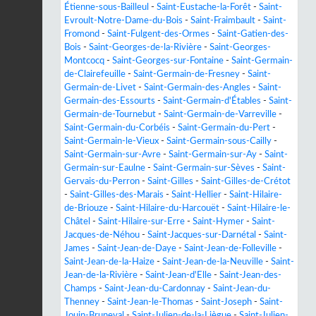
Étienne-sous-Bailleul
-
Saint-Eustache-la-Forêt
-
Saint-
Evroult-Notre-Dame-du-Bois
-
Saint-Fraimbault
-
Saint-
Fromond
-
Saint-Fulgent-des-Ormes
-
Saint-Gatien-des-
Bois
-
Saint-Georges-de-la-Rivière
-
Saint-Georges-
Montcocq
-
Saint-Georges-sur-Fontaine
-
Saint-Germain-
de-Clairefeuille
-
Saint-Germain-de-Fresney
-
Saint-
Germain-de-Livet
-
Saint-Germain-des-Angles
-
Saint-
Germain-des-Essourts
-
Saint-Germain-d'Étables
-
Saint-
Germain-de-Tournebut
-
Saint-Germain-de-Varreville
-
Saint-Germain-du-Corbéis
-
Saint-Germain-du-Pert
-
Saint-Germain-le-Vieux
-
Saint-Germain-sous-Cailly
-
Saint-Germain-sur-Avre
-
Saint-Germain-sur-Ay
-
Saint-
Germain-sur-Eaulne
-
Saint-Germain-sur-Sèves
-
Saint-
Gervais-du-Perron
-
Saint-Gilles
-
Saint-Gilles-de-Crétot
-
Saint-Gilles-des-Marais
-
Saint-Hellier
-
Saint-Hilaire-
de-Briouze
-
Saint-Hilaire-du-Harcouët
-
Saint-Hilaire-le-
Châtel
-
Saint-Hilaire-sur-Erre
-
Saint-Hymer
-
Saint-
Jacques-de-Néhou
-
Saint-Jacques-sur-Darnétal
-
Saint-
James
-
Saint-Jean-de-Daye
-
Saint-Jean-de-Folleville
-
Saint-Jean-de-la-Haize
-
Saint-Jean-de-la-Neuville
-
Saint-
Jean-de-la-Rivière
-
Saint-Jean-d'Elle
-
Saint-Jean-des-
Champs
-
Saint-Jean-du-Cardonnay
-
Saint-Jean-du-
Thenney
-
Saint-Jean-le-Thomas
-
Saint-Joseph
-
Saint-
Jouin-Bruneval
-
Saint-Julien-de-la-Liègue
-
Saint-Julien-