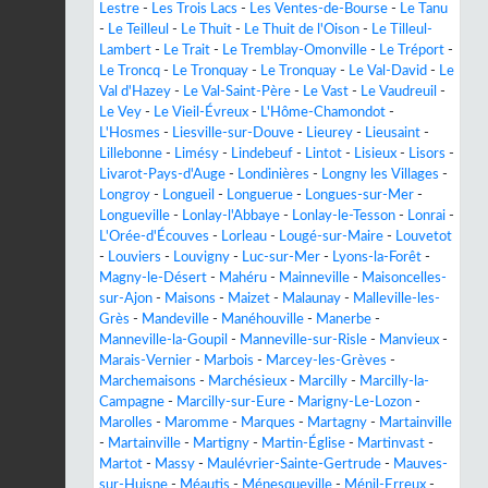
Lestre
-
Les Trois Lacs
-
Les Ventes-de-Bourse
-
Le Tanu
-
Le Teilleul
-
Le Thuit
-
Le Thuit de l'Oison
-
Le Tilleul-
Lambert
-
Le Trait
-
Le Tremblay-Omonville
-
Le Tréport
-
Le Troncq
-
Le Tronquay
-
Le Tronquay
-
Le Val-David
-
Le
Val d'Hazey
-
Le Val-Saint-Père
-
Le Vast
-
Le Vaudreuil
-
Le Vey
-
Le Vieil-Évreux
-
L'Hôme-Chamondot
-
L'Hosmes
-
Liesville-sur-Douve
-
Lieurey
-
Lieusaint
-
Lillebonne
-
Limésy
-
Lindebeuf
-
Lintot
-
Lisieux
-
Lisors
-
Livarot-Pays-d'Auge
-
Londinières
-
Longny les Villages
-
Longroy
-
Longueil
-
Longuerue
-
Longues-sur-Mer
-
Longueville
-
Lonlay-l'Abbaye
-
Lonlay-le-Tesson
-
Lonrai
-
L'Orée-d'Écouves
-
Lorleau
-
Lougé-sur-Maire
-
Louvetot
-
Louviers
-
Louvigny
-
Luc-sur-Mer
-
Lyons-la-Forêt
-
Magny-le-Désert
-
Mahéru
-
Mainneville
-
Maisoncelles-
sur-Ajon
-
Maisons
-
Maizet
-
Malaunay
-
Malleville-les-
Grès
-
Mandeville
-
Manéhouville
-
Manerbe
-
Manneville-la-Goupil
-
Manneville-sur-Risle
-
Manvieux
-
Marais-Vernier
-
Marbois
-
Marcey-les-Grèves
-
Marchemaisons
-
Marchésieux
-
Marcilly
-
Marcilly-la-
Campagne
-
Marcilly-sur-Eure
-
Marigny-Le-Lozon
-
Marolles
-
Maromme
-
Marques
-
Martagny
-
Martainville
-
Martainville
-
Martigny
-
Martin-Église
-
Martinvast
-
Martot
-
Massy
-
Maulévrier-Sainte-Gertrude
-
Mauves-
sur-Huisne
-
Méautis
-
Ménesqueville
-
Ménil-Erreux
-