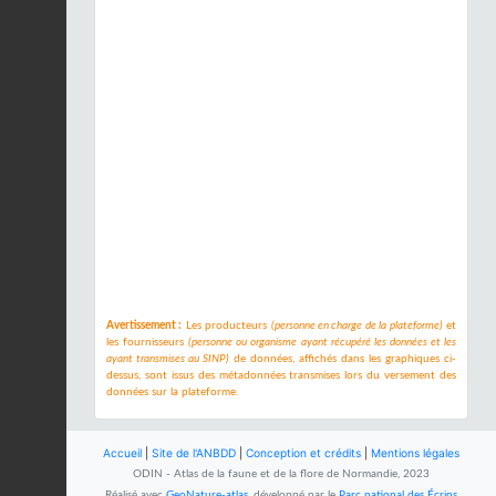
Avertissement :
Les producteurs
(personne en charge de la plateforme)
et
les fournisseurs
(personne ou organisme ayant récupéré les données et les
ayant transmises au SINP)
de données, affichés dans les graphiques ci-
dessus, sont issus des métadonnées transmises lors du versement des
données sur la plateforme.
Accueil
|
Site de l'ANBDD
|
Conception et crédits
|
Mentions légales
ODIN - Atlas de la faune et de la flore de Normandie, 2023
Réalisé avec
GeoNature-atlas
, développé par le
Parc national des Écrins