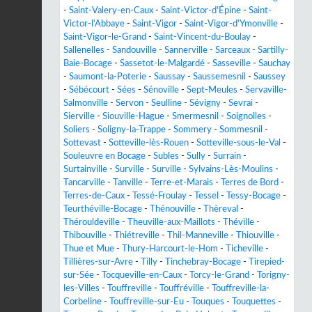
-
Saint-Valery-en-Caux
-
Saint-Victor-d'Épine
-
Saint-
Victor-l'Abbaye
-
Saint-Vigor
-
Saint-Vigor-d'Ymonville
-
Saint-Vigor-le-Grand
-
Saint-Vincent-du-Boulay
-
Sallenelles
-
Sandouville
-
Sannerville
-
Sarceaux
-
Sartilly-
Baie-Bocage
-
Sassetot-le-Malgardé
-
Sasseville
-
Sauchay
-
Saumont-la-Poterie
-
Saussay
-
Saussemesnil
-
Saussey
-
Sébécourt
-
Sées
-
Sénoville
-
Sept-Meules
-
Servaville-
Salmonville
-
Servon
-
Seulline
-
Sévigny
-
Sevrai
-
Sierville
-
Siouville-Hague
-
Smermesnil
-
Soignolles
-
Soliers
-
Soligny-la-Trappe
-
Sommery
-
Sommesnil
-
Sottevast
-
Sotteville-lès-Rouen
-
Sotteville-sous-le-Val
-
Souleuvre en Bocage
-
Subles
-
Sully
-
Surrain
-
Surtainville
-
Surville
-
Surville
-
Sylvains-Lès-Moulins
-
Tancarville
-
Tanville
-
Terre-et-Marais
-
Terres de Bord
-
Terres-de-Caux
-
Tessé-Froulay
-
Tessel
-
Tessy-Bocage
-
Teurthéville-Bocage
-
Thénouville
-
Thèreval
-
Thérouldeville
-
Theuville-aux-Maillots
-
Théville
-
Thibouville
-
Thiétreville
-
Thil-Manneville
-
Thiouville
-
Thue et Mue
-
Thury-Harcourt-le-Hom
-
Ticheville
-
Tillières-sur-Avre
-
Tilly
-
Tinchebray-Bocage
-
Tirepied-
sur-Sée
-
Tocqueville-en-Caux
-
Torcy-le-Grand
-
Torigny-
les-Villes
-
Touffreville
-
Touffréville
-
Touffreville-la-
Corbeline
-
Touffreville-sur-Eu
-
Touques
-
Touquettes
-