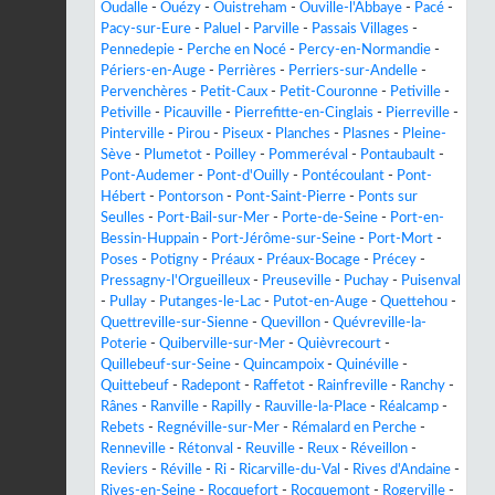
Oudalle
-
Ouézy
-
Ouistreham
-
Ouville-l'Abbaye
-
Pacé
-
Pacy-sur-Eure
-
Paluel
-
Parville
-
Passais Villages
-
Pennedepie
-
Perche en Nocé
-
Percy-en-Normandie
-
Périers-en-Auge
-
Perrières
-
Perriers-sur-Andelle
-
Pervenchères
-
Petit-Caux
-
Petit-Couronne
-
Petiville
-
Petiville
-
Picauville
-
Pierrefitte-en-Cinglais
-
Pierreville
-
Pinterville
-
Pirou
-
Piseux
-
Planches
-
Plasnes
-
Pleine-
Sève
-
Plumetot
-
Poilley
-
Pommeréval
-
Pontaubault
-
Pont-Audemer
-
Pont-d'Ouilly
-
Pontécoulant
-
Pont-
Hébert
-
Pontorson
-
Pont-Saint-Pierre
-
Ponts sur
Seulles
-
Port-Bail-sur-Mer
-
Porte-de-Seine
-
Port-en-
Bessin-Huppain
-
Port-Jérôme-sur-Seine
-
Port-Mort
-
Poses
-
Potigny
-
Préaux
-
Préaux-Bocage
-
Précey
-
Pressagny-l'Orgueilleux
-
Preuseville
-
Puchay
-
Puisenval
-
Pullay
-
Putanges-le-Lac
-
Putot-en-Auge
-
Quettehou
-
Quettreville-sur-Sienne
-
Quevillon
-
Quévreville-la-
Poterie
-
Quiberville-sur-Mer
-
Quièvrecourt
-
Quillebeuf-sur-Seine
-
Quincampoix
-
Quinéville
-
Quittebeuf
-
Radepont
-
Raffetot
-
Rainfreville
-
Ranchy
-
Rânes
-
Ranville
-
Rapilly
-
Rauville-la-Place
-
Réalcamp
-
Rebets
-
Regnéville-sur-Mer
-
Rémalard en Perche
-
Renneville
-
Rétonval
-
Reuville
-
Reux
-
Réveillon
-
Reviers
-
Réville
-
Ri
-
Ricarville-du-Val
-
Rives d'Andaine
-
Rives-en-Seine
-
Rocquefort
-
Rocquemont
-
Rogerville
-