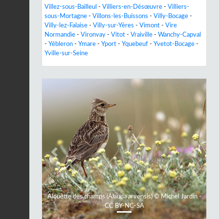
Villez-sous-Bailleul
-
Villiers-en-Désœuvre
-
Villiers-
sous-Mortagne
-
Villons-les-Buissons
-
Villy-Bocage
-
Villy-lez-Falaise
-
Villy-sur-Yères
-
Vimont
-
Vire
Normandie
-
Vironvay
-
Vitot
-
Vraiville
-
Wanchy-Capval
-
Yébleron
-
Ymare
-
Yport
-
Yquebeuf
-
Yvetot-Bocage
-
Yville-sur-Seine
Previous
Next
Alouette des champs (Alauda arvensis) © Michel Jardin -
CC BY-NC-SA