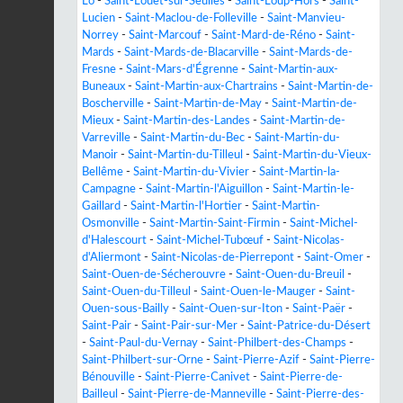
Lô
-
Saint-Louet-sur-Seulles
-
Saint-Loup-Hors
-
Saint-
Lucien
-
Saint-Maclou-de-Folleville
-
Saint-Manvieu-
Norrey
-
Saint-Marcouf
-
Saint-Mard-de-Réno
-
Saint-
Mards
-
Saint-Mards-de-Blacarville
-
Saint-Mards-de-
Fresne
-
Saint-Mars-d'Égrenne
-
Saint-Martin-aux-
Buneaux
-
Saint-Martin-aux-Chartrains
-
Saint-Martin-de-
Boscherville
-
Saint-Martin-de-May
-
Saint-Martin-de-
Mieux
-
Saint-Martin-des-Landes
-
Saint-Martin-de-
Varreville
-
Saint-Martin-du-Bec
-
Saint-Martin-du-
Manoir
-
Saint-Martin-du-Tilleul
-
Saint-Martin-du-Vieux-
Bellême
-
Saint-Martin-du-Vivier
-
Saint-Martin-la-
Campagne
-
Saint-Martin-l'Aiguillon
-
Saint-Martin-le-
Gaillard
-
Saint-Martin-l'Hortier
-
Saint-Martin-
Osmonville
-
Saint-Martin-Saint-Firmin
-
Saint-Michel-
d'Halescourt
-
Saint-Michel-Tubœuf
-
Saint-Nicolas-
d'Aliermont
-
Saint-Nicolas-de-Pierrepont
-
Saint-Omer
-
Saint-Ouen-de-Sécherouvre
-
Saint-Ouen-du-Breuil
-
Saint-Ouen-du-Tilleul
-
Saint-Ouen-le-Mauger
-
Saint-
Ouen-sous-Bailly
-
Saint-Ouen-sur-Iton
-
Saint-Paër
-
Saint-Pair
-
Saint-Pair-sur-Mer
-
Saint-Patrice-du-Désert
-
Saint-Paul-du-Vernay
-
Saint-Philbert-des-Champs
-
Saint-Philbert-sur-Orne
-
Saint-Pierre-Azif
-
Saint-Pierre-
Bénouville
-
Saint-Pierre-Canivet
-
Saint-Pierre-de-
Bailleul
-
Saint-Pierre-de-Manneville
-
Saint-Pierre-des-