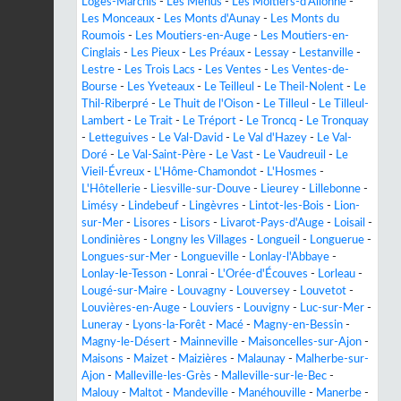
Loges-Marchis
-
Les Menus
-
Les Moitiers-d'Allonne
-
Les Monceaux
-
Les Monts d'Aunay
-
Les Monts du
Roumois
-
Les Moutiers-en-Auge
-
Les Moutiers-en-
Cinglais
-
Les Pieux
-
Les Préaux
-
Lessay
-
Lestanville
-
Lestre
-
Les Trois Lacs
-
Les Ventes
-
Les Ventes-de-
Bourse
-
Les Yveteaux
-
Le Teilleul
-
Le Theil-Nolent
-
Le
Thil-Riberpré
-
Le Thuit de l'Oison
-
Le Tilleul
-
Le Tilleul-
Lambert
-
Le Trait
-
Le Tréport
-
Le Troncq
-
Le Tronquay
-
Letteguives
-
Le Val-David
-
Le Val d'Hazey
-
Le Val-
Doré
-
Le Val-Saint-Père
-
Le Vast
-
Le Vaudreuil
-
Le
Vieil-Évreux
-
L'Hôme-Chamondot
-
L'Hosmes
-
L'Hôtellerie
-
Liesville-sur-Douve
-
Lieurey
-
Lillebonne
-
Limésy
-
Lindebeuf
-
Lingèvres
-
Lintot-les-Bois
-
Lion-
sur-Mer
-
Lisores
-
Lisors
-
Livarot-Pays-d'Auge
-
Loisail
-
Londinières
-
Longny les Villages
-
Longueil
-
Longuerue
-
Longues-sur-Mer
-
Longueville
-
Lonlay-l'Abbaye
-
Lonlay-le-Tesson
-
Lonrai
-
L'Orée-d'Écouves
-
Lorleau
-
Lougé-sur-Maire
-
Louvagny
-
Louversey
-
Louvetot
-
Louvières-en-Auge
-
Louviers
-
Louvigny
-
Luc-sur-Mer
-
Luneray
-
Lyons-la-Forêt
-
Macé
-
Magny-en-Bessin
-
Magny-le-Désert
-
Mainneville
-
Maisoncelles-sur-Ajon
-
Maisons
-
Maizet
-
Maizières
-
Malaunay
-
Malherbe-sur-
Ajon
-
Malleville-les-Grès
-
Malleville-sur-le-Bec
-
Malouy
-
Maltot
-
Mandeville
-
Manéhouville
-
Manerbe
-