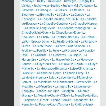
Mondaye
-
Juilley
-
Jullouville
-
Jumièges
-
Juvigny les
Vallées
-
Juvigny-sur-Seulles
-
Juvigny Val d'Andaine
-
La
Baronnie
-
La Bazoque
-
La Bellière
-
La Bellière
-
La
Bloutière
-
La Bonneville
-
La Caine
-
La Cambe
-
La
Cerlangue
-
La Chapelle-du-Bois-des-Faulx
-
La Chapelle-
du-Bourgay
-
La Chapelle-Gauthier
-
La Chapelle-Hareng
-
La Chapelle-Longueville
-
La Chapelle-Montligeon
-
La
Chapelle-Saint-Ouen
-
La Chapelle-sur-Dun
-
La
Chaussée
-
La Chaux
-
La Couture-Boussey
-
La Crique
-
La Ferrière-au-Doyen
-
La Ferrière-Béchet
-
La Ferté-en-
Ouche
-
La Ferté Macé
-
La Ferté-Saint-Samson
-
La
Feuillie
-
La Feuillie
-
La Folie
-
La Frénaye
-
La Fresnaie-
Fayel
-
La Gaillarde
-
La Godefroy
-
La Hague
-
La
Harengère
-
La Haye
-
La Haye-Aubrée
-
La Haye-de-
Routot
-
La Haye-du-Theil
-
La Haye-le-Comte
-
La Haye-
Malherbe
-
La Houssaye-Béranger
-
Laize-Clinchamps
-
Lalacelle
-
La Lande-de-Goult
-
La Lande-Patry
-
La
Lande-Saint-Léger
-
Laleu
-
La Londe
-
La Madeleine-
Bouvet
-
La Madeleine-de-Nonancourt
-
Lamberville
-
La
Meauffe
-
La Mesnière
-
Lammerville
-
Landelles-et-
Coupigny
-
Landes-sur-Ajon
-
Landigou
-
La Neuve-
Grange
-
La Neuville-Chant-d'Oisel
-
La Neuville-du-Bosc
-
Langrune-sur-Mer
-
La Noë-Poulain
-
Lanquetot
-
La
Pernelle
-
La Poterie-Cap-d'Antifer
-
La Rivière-Saint-