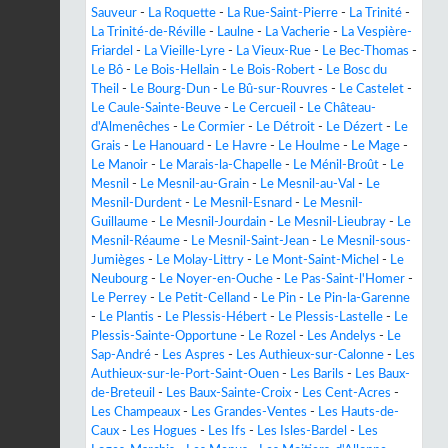
Sauveur
-
La Roquette
-
La Rue-Saint-Pierre
-
La Trinité
-
La Trinité-de-Réville
-
Laulne
-
La Vacherie
-
La Vespière-
Friardel
-
La Vieille-Lyre
-
La Vieux-Rue
-
Le Bec-Thomas
-
Le Bô
-
Le Bois-Hellain
-
Le Bois-Robert
-
Le Bosc du
Theil
-
Le Bourg-Dun
-
Le Bû-sur-Rouvres
-
Le Castelet
-
Le Caule-Sainte-Beuve
-
Le Cercueil
-
Le Château-
d'Almenêches
-
Le Cormier
-
Le Détroit
-
Le Dézert
-
Le
Grais
-
Le Hanouard
-
Le Havre
-
Le Houlme
-
Le Mage
-
Le Manoir
-
Le Marais-la-Chapelle
-
Le Ménil-Broût
-
Le
Mesnil
-
Le Mesnil-au-Grain
-
Le Mesnil-au-Val
-
Le
Mesnil-Durdent
-
Le Mesnil-Esnard
-
Le Mesnil-
Guillaume
-
Le Mesnil-Jourdain
-
Le Mesnil-Lieubray
-
Le
Mesnil-Réaume
-
Le Mesnil-Saint-Jean
-
Le Mesnil-sous-
Jumièges
-
Le Molay-Littry
-
Le Mont-Saint-Michel
-
Le
Neubourg
-
Le Noyer-en-Ouche
-
Le Pas-Saint-l'Homer
-
Le Perrey
-
Le Petit-Celland
-
Le Pin
-
Le Pin-la-Garenne
-
Le Plantis
-
Le Plessis-Hébert
-
Le Plessis-Lastelle
-
Le
Plessis-Sainte-Opportune
-
Le Rozel
-
Les Andelys
-
Le
Sap-André
-
Les Aspres
-
Les Authieux-sur-Calonne
-
Les
Authieux-sur-le-Port-Saint-Ouen
-
Les Barils
-
Les Baux-
de-Breteuil
-
Les Baux-Sainte-Croix
-
Les Cent-Acres
-
Les Champeaux
-
Les Grandes-Ventes
-
Les Hauts-de-
Caux
-
Les Hogues
-
Les Ifs
-
Les Isles-Bardel
-
Les