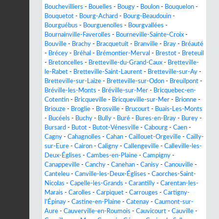
Bouchevilliers
-
Bouelles
-
Bougy
-
Boulon
-
Bouquelon
-
Bouquetot
-
Bourg-Achard
-
Bourg-Beaudouin
-
Bourguébus
-
Bourguenolles
-
Bourgvallées
-
Bournainville-Faverolles
-
Bourneville-Sainte-Croix
-
Bouville
-
Brachy
-
Bracquetuit
-
Branville
-
Bray
-
Bréauté
-
Brécey
-
Bréhal
-
Brémontier-Merval
-
Brestot
-
Breteuil
-
Bretoncelles
-
Bretteville-du-Grand-Caux
-
Bretteville-
le-Rabet
-
Bretteville-Saint-Laurent
-
Bretteville-sur-Ay
-
Bretteville-sur-Laize
-
Bretteville-sur-Odon
-
Breuilpont
-
Bréville-les-Monts
-
Bréville-sur-Mer
-
Bricquebec-en-
Cotentin
-
Bricqueville
-
Bricqueville-sur-Mer
-
Brionne
-
Briouze
-
Broglie
-
Brosville
-
Brucourt
-
Buais-Les-Monts
-
Bucéels
-
Buchy
-
Bully
-
Buré
-
Bures-en-Bray
-
Burey
-
Bursard
-
Butot
-
Butot-Vénesville
-
Cabourg
-
Caen
-
Cagny
-
Cahagnolles
-
Cahan
-
Caillouet-Orgeville
-
Cailly-
sur-Eure
-
Cairon
-
Caligny
-
Callengeville
-
Calleville-les-
Deux-Églises
-
Cambes-en-Plaine
-
Campigny
-
Canappeville
-
Canchy
-
Canehan
-
Canisy
-
Canouville
-
Canteleu
-
Canville-les-Deux-Églises
-
Caorches-Saint-
Nicolas
-
Capelle-les-Grands
-
Carantilly
-
Carentan-les-
Marais
-
Carolles
-
Carpiquet
-
Carrouges
-
Cartigny-
l'Épinay
-
Castine-en-Plaine
-
Catenay
-
Caumont-sur-
Aure
-
Cauverville-en-Roumois
-
Cauvicourt
-
Cauville
-