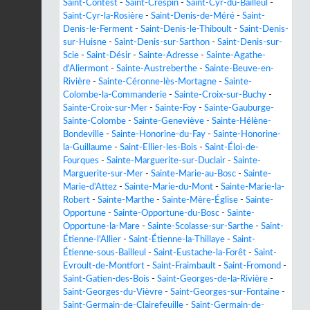
Saint-Contest
-
Saint-Crespin
-
Saint-Cyr-du-Bailleul
-
Saint-Cyr-la-Rosière
-
Saint-Denis-de-Méré
-
Saint-
Denis-le-Ferment
-
Saint-Denis-le-Thiboult
-
Saint-Denis-
sur-Huisne
-
Saint-Denis-sur-Sarthon
-
Saint-Denis-sur-
Scie
-
Saint-Désir
-
Sainte-Adresse
-
Sainte-Agathe-
d'Aliermont
-
Sainte-Austreberthe
-
Sainte-Beuve-en-
Rivière
-
Sainte-Céronne-lès-Mortagne
-
Sainte-
Colombe-la-Commanderie
-
Sainte-Croix-sur-Buchy
-
Sainte-Croix-sur-Mer
-
Sainte-Foy
-
Sainte-Gauburge-
Sainte-Colombe
-
Sainte-Geneviève
-
Sainte-Hélène-
Bondeville
-
Sainte-Honorine-du-Fay
-
Sainte-Honorine-
la-Guillaume
-
Saint-Ellier-les-Bois
-
Saint-Éloi-de-
Fourques
-
Sainte-Marguerite-sur-Duclair
-
Sainte-
Marguerite-sur-Mer
-
Sainte-Marie-au-Bosc
-
Sainte-
Marie-d'Attez
-
Sainte-Marie-du-Mont
-
Sainte-Marie-la-
Robert
-
Sainte-Marthe
-
Sainte-Mère-Église
-
Sainte-
Opportune
-
Sainte-Opportune-du-Bosc
-
Sainte-
Opportune-la-Mare
-
Sainte-Scolasse-sur-Sarthe
-
Saint-
Étienne-l'Allier
-
Saint-Étienne-la-Thillaye
-
Saint-
Étienne-sous-Bailleul
-
Saint-Eustache-la-Forêt
-
Saint-
Evroult-de-Montfort
-
Saint-Fraimbault
-
Saint-Fromond
-
Saint-Gatien-des-Bois
-
Saint-Georges-de-la-Rivière
-
Saint-Georges-du-Vièvre
-
Saint-Georges-sur-Fontaine
-
Saint-Germain-de-Clairefeuille
-
Saint-Germain-de-