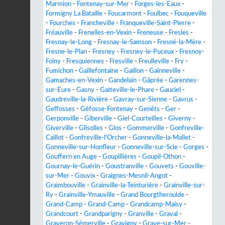
Marmion
-
Fontenay-sur-Mer
-
Forges-les-Eaux
-
Formigny La Bataille
-
Foucarmont
-
Foulbec
-
Fouqueville
-
Fourches
-
Francheville
-
Franqueville-Saint-Pierre
-
Fréauville
-
Frenelles-en-Vexin
-
Freneuse
-
Fresles
-
Fresnay-le-Long
-
Fresnay-le-Samson
-
Fresné-la-Mère
-
Fresne-le-Plan
-
Fresney
-
Fresney-le-Puceux
-
Fresnoy-
Folny
-
Fresquiennes
-
Fresville
-
Freulleville
-
Fry
-
Fumichon
-
Gaillefontaine
-
Gaillon
-
Gainneville
-
Gamaches-en-Vexin
-
Gandelain
-
Gâprée
-
Garennes-
sur-Eure
-
Gasny
-
Gatteville-le-Phare
-
Gauciel
-
Gaudreville-la-Rivière
-
Gavray-sur-Sienne
-
Gavrus
-
Geffosses
-
Géfosse-Fontenay
-
Genêts
-
Ger
-
Gerponville
-
Giberville
-
Giel-Courteilles
-
Giverny
-
Giverville
-
Glisolles
-
Glos
-
Gommerville
-
Gonfreville-
Caillot
-
Gonfreville-l'Orcher
-
Gonneville-la-Mallet
-
Gonneville-sur-Honfleur
-
Gonneville-sur-Scie
-
Gorges
-
Gouffern en Auge
-
Goupillières
-
Goupil-Othon
-
Gournay-le-Guérin
-
Goustranville
-
Gouvets
-
Gouville-
sur-Mer
-
Gouvix
-
Graignes-Mesnil-Angot
-
Graimbouville
-
Grainville-la-Teinturière
-
Grainville-sur-
Ry
-
Grainville-Ymauville
-
Grand Bourgtheroulde
-
Grand-Camp
-
Grand-Camp
-
Grandcamp-Maisy
-
Grandcourt
-
Grandparigny
-
Granville
-
Graval
-
Graveron-Sémerville
-
Gravigny
-
Graye-sur-Mer
-