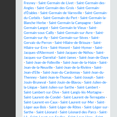
Fresney
-
Saint-Germain-de-Livet
-
Saint-Germain-des-
Angles
-
Saint-Germain-des-Grois
-
Saint-Germain-
d'Étables
-
Saint-Germain-de-Varreville
-
Saint-Germain-
du-Corbéis
-
Saint-Germain-du-Pert
-
Saint-Germain-la-
Blanche-Herbe
-
Saint-Germain-la-Campagne
-
Saint-
Germain-Langot
-
Saint-Germain-le-Vieux
-
Saint-
Germain-sous-Cailly
-
Saint-Germain-sur-Avre
-
Saint-
Germain-sur-Ay
-
Saint-Germain-sur-Sèves
-
Saint-
Gervais-du-Perron
-
Saint-Hilaire-de-Briouze
-
Saint-
Hilaire-sur-Erre
-
Saint-Honoré
-
Saint-Hymer
-
Saint-
Jacques-d'Aliermont
-
Saint-Jacques-de-Néhou
-
Saint-
Jacques-sur-Darnétal
-
Saint-James
-
Saint-Jean-de-Daye
-
Saint-Jean-de-Folleville
-
Saint-Jean-de-la-Haize
-
Saint-
Jean-de-la-Neuville
-
Saint-Jean-de-la-Rivière
-
Saint-
Jean-d'Elle
-
Saint-Jean-du-Cardonnay
-
Saint-Jean-du-
Thenney
-
Saint-Jean-le-Thomas
-
Saint-Joseph
-
Saint-
Jouin-Bruneval
-
Saint-Jouin-de-Blavou
-
Saint-Julien-de-
la-Liègue
-
Saint-Julien-sur-Sarthe
-
Saint-Lambert
-
Saint-Lambert-sur-Dive
-
Saint-Langis-lès-Mortagne
-
Saint-Laurent-de-Condel
-
Saint-Laurent-de-Terregatte
-
Saint-Laurent-en-Caux
-
Saint-Laurent-sur-Mer
-
Saint-
Léger-aux-Bois
-
Saint-Léger-de-Rôtes
-
Saint-Léger-sur-
Sarthe
-
Saint-Léonard
-
Saint-Léonard-des-Parcs
-
Saint-