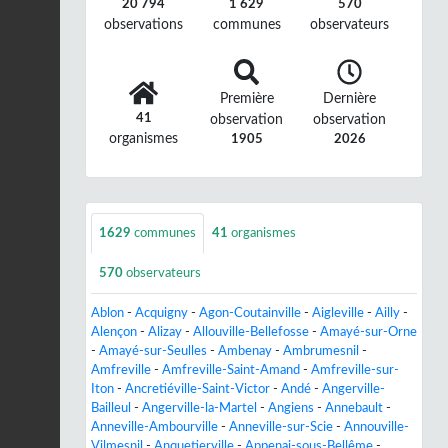
20 794
1 629
570
observations
communes
observateurs
Première
Dernière
41
observation
observation
organismes
1905
2026
1629
communes
41
organismes
570
observateurs
Ablon
-
Acquigny
-
Agon-Coutainville
-
Aigleville
-
Ailly
-
Alençon
-
Alizay
-
Allouville-Bellefosse
-
Amayé-sur-Orne
-
Amayé-sur-Seulles
-
Ambenay
-
Ambrumesnil
-
Amfreville
-
Amfreville-Saint-Amand
-
Amfreville-sur-
Iton
-
Ancretiéville-Saint-Victor
-
Andé
-
Angerville-
Bailleul
-
Angerville-la-Martel
-
Angiens
-
Annebault
-
Anneville-Ambourville
-
Anneville-sur-Scie
-
Annouville-
Vilmesnil
-
Anquetierville
-
Appenai-sous-Bellême
-