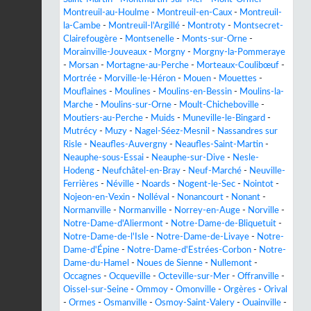
Montreuil-au-Houlme
-
Montreuil-en-Caux
-
Montreuil-
la-Cambe
-
Montreuil-l'Argillé
-
Montroty
-
Montsecret-
Clairefougère
-
Montsenelle
-
Monts-sur-Orne
-
Morainville-Jouveaux
-
Morgny
-
Morgny-la-Pommeraye
-
Morsan
-
Mortagne-au-Perche
-
Morteaux-Coulibœuf
-
Mortrée
-
Morville-le-Héron
-
Mouen
-
Mouettes
-
Mouflaines
-
Moulines
-
Moulins-en-Bessin
-
Moulins-la-
Marche
-
Moulins-sur-Orne
-
Moult-Chicheboville
-
Moutiers-au-Perche
-
Muids
-
Muneville-le-Bingard
-
Mutrécy
-
Muzy
-
Nagel-Séez-Mesnil
-
Nassandres sur
Risle
-
Neaufles-Auvergny
-
Neaufles-Saint-Martin
-
Neauphe-sous-Essai
-
Neauphe-sur-Dive
-
Nesle-
Hodeng
-
Neufchâtel-en-Bray
-
Neuf-Marché
-
Neuville-
Ferrières
-
Néville
-
Noards
-
Nogent-le-Sec
-
Nointot
-
Nojeon-en-Vexin
-
Nolléval
-
Nonancourt
-
Nonant
-
Normanville
-
Normanville
-
Norrey-en-Auge
-
Norville
-
Notre-Dame-d'Aliermont
-
Notre-Dame-de-Bliquetuit
-
Notre-Dame-de-l'Isle
-
Notre-Dame-de-Livaye
-
Notre-
Dame-d'Épine
-
Notre-Dame-d'Estrées-Corbon
-
Notre-
Dame-du-Hamel
-
Noues de Sienne
-
Nullemont
-
Occagnes
-
Ocqueville
-
Octeville-sur-Mer
-
Offranville
-
Oissel-sur-Seine
-
Ommoy
-
Omonville
-
Orgères
-
Orival
-
Ormes
-
Osmanville
-
Osmoy-Saint-Valery
-
Ouainville
-