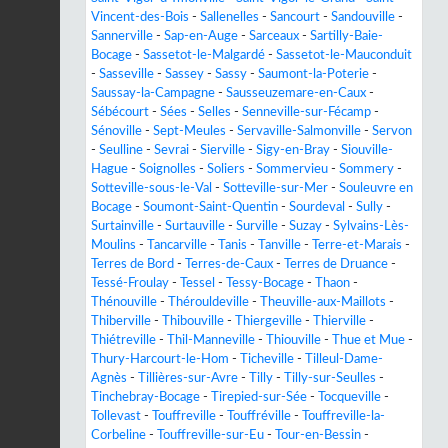
Vincent-des-Bois
-
Sallenelles
-
Sancourt
-
Sandouville
-
Sannerville
-
Sap-en-Auge
-
Sarceaux
-
Sartilly-Baie-
Bocage
-
Sassetot-le-Malgardé
-
Sassetot-le-Mauconduit
-
Sasseville
-
Sassey
-
Sassy
-
Saumont-la-Poterie
-
Saussay-la-Campagne
-
Sausseuzemare-en-Caux
-
Sébécourt
-
Sées
-
Selles
-
Senneville-sur-Fécamp
-
Sénoville
-
Sept-Meules
-
Servaville-Salmonville
-
Servon
-
Seulline
-
Sevrai
-
Sierville
-
Sigy-en-Bray
-
Siouville-
Hague
-
Soignolles
-
Soliers
-
Sommervieu
-
Sommery
-
Sotteville-sous-le-Val
-
Sotteville-sur-Mer
-
Souleuvre en
Bocage
-
Soumont-Saint-Quentin
-
Sourdeval
-
Sully
-
Surtainville
-
Surtauville
-
Surville
-
Suzay
-
Sylvains-Lès-
Moulins
-
Tancarville
-
Tanis
-
Tanville
-
Terre-et-Marais
-
Terres de Bord
-
Terres-de-Caux
-
Terres de Druance
-
Tessé-Froulay
-
Tessel
-
Tessy-Bocage
-
Thaon
-
Thénouville
-
Thérouldeville
-
Theuville-aux-Maillots
-
Thiberville
-
Thibouville
-
Thiergeville
-
Thierville
-
Thiétreville
-
Thil-Manneville
-
Thiouville
-
Thue et Mue
-
Thury-Harcourt-le-Hom
-
Ticheville
-
Tilleul-Dame-
Agnès
-
Tillières-sur-Avre
-
Tilly
-
Tilly-sur-Seulles
-
Tinchebray-Bocage
-
Tirepied-sur-Sée
-
Tocqueville
-
Tollevast
-
Touffreville
-
Touffréville
-
Touffreville-la-
Corbeline
-
Touffreville-sur-Eu
-
Tour-en-Bessin
-