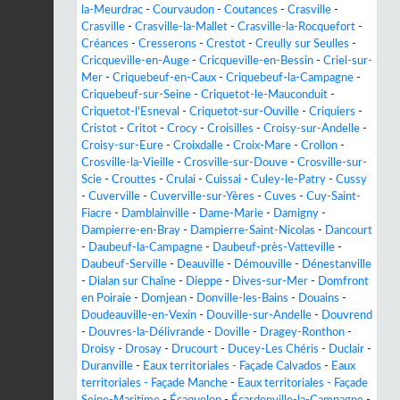
la-Meurdrac
-
Courvaudon
-
Coutances
-
Crasville
-
Crasville
-
Crasville-la-Mallet
-
Crasville-la-Rocquefort
-
Créances
-
Cresserons
-
Crestot
-
Creully sur Seulles
-
Cricqueville-en-Auge
-
Cricqueville-en-Bessin
-
Criel-sur-
Mer
-
Criquebeuf-en-Caux
-
Criquebeuf-la-Campagne
-
Criquebeuf-sur-Seine
-
Criquetot-le-Mauconduit
-
Criquetot-l'Esneval
-
Criquetot-sur-Ouville
-
Criquiers
-
Cristot
-
Critot
-
Crocy
-
Croisilles
-
Croisy-sur-Andelle
-
Croisy-sur-Eure
-
Croixdalle
-
Croix-Mare
-
Crollon
-
Crosville-la-Vieille
-
Crosville-sur-Douve
-
Crosville-sur-
Scie
-
Crouttes
-
Crulai
-
Cuissai
-
Culey-le-Patry
-
Cussy
-
Cuverville
-
Cuverville-sur-Yères
-
Cuves
-
Cuy-Saint-
Fiacre
-
Damblainville
-
Dame-Marie
-
Damigny
-
Dampierre-en-Bray
-
Dampierre-Saint-Nicolas
-
Dancourt
-
Daubeuf-la-Campagne
-
Daubeuf-près-Vatteville
-
Daubeuf-Serville
-
Deauville
-
Démouville
-
Dénestanville
-
Dialan sur Chaîne
-
Dieppe
-
Dives-sur-Mer
-
Domfront
en Poiraie
-
Domjean
-
Donville-les-Bains
-
Douains
-
Doudeauville-en-Vexin
-
Douville-sur-Andelle
-
Douvrend
-
Douvres-la-Délivrande
-
Doville
-
Dragey-Ronthon
-
Droisy
-
Drosay
-
Drucourt
-
Ducey-Les Chéris
-
Duclair
-
Duranville
-
Eaux territoriales - Façade Calvados
-
Eaux
territoriales - Façade Manche
-
Eaux territoriales - Façade
Seine-Maritime
-
Écaquelon
-
Écardenville-la-Campagne
-