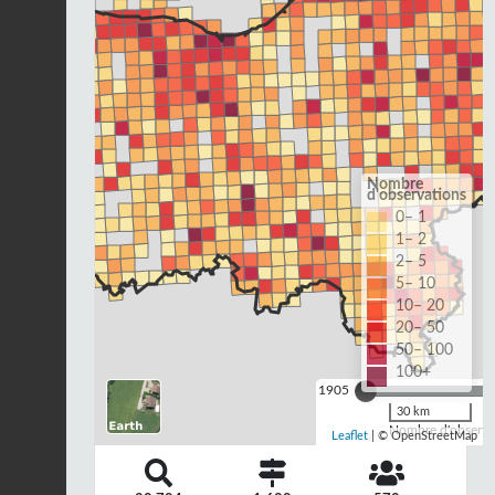
Nombre
d'observations
0– 1
1– 2
2– 5
5– 10
10– 20
20– 50
50– 100
100+
1905
30 km
Nombre d'observat
Leaflet
| © OpenStreetMap