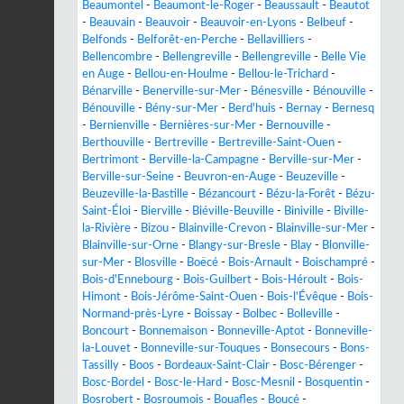
Beaumontel
-
Beaumont-le-Roger
-
Beaussault
-
Beautot
-
Beauvain
-
Beauvoir
-
Beauvoir-en-Lyons
-
Belbeuf
-
Belfonds
-
Belforêt-en-Perche
-
Bellavilliers
-
Bellencombre
-
Bellengreville
-
Bellengreville
-
Belle Vie
en Auge
-
Bellou-en-Houlme
-
Bellou-le-Trichard
-
Bénarville
-
Benerville-sur-Mer
-
Bénesville
-
Bénouville
-
Bénouville
-
Bény-sur-Mer
-
Berd'huis
-
Bernay
-
Bernesq
-
Bernienville
-
Bernières-sur-Mer
-
Bernouville
-
Berthouville
-
Bertreville
-
Bertreville-Saint-Ouen
-
Bertrimont
-
Berville-la-Campagne
-
Berville-sur-Mer
-
Berville-sur-Seine
-
Beuvron-en-Auge
-
Beuzeville
-
Beuzeville-la-Bastille
-
Bézancourt
-
Bézu-la-Forêt
-
Bézu-
Saint-Éloi
-
Bierville
-
Biéville-Beuville
-
Biniville
-
Biville-
la-Rivière
-
Bizou
-
Blainville-Crevon
-
Blainville-sur-Mer
-
Blainville-sur-Orne
-
Blangy-sur-Bresle
-
Blay
-
Blonville-
sur-Mer
-
Blosville
-
Boëcé
-
Bois-Arnault
-
Boischampré
-
Bois-d'Ennebourg
-
Bois-Guilbert
-
Bois-Héroult
-
Bois-
Himont
-
Bois-Jérôme-Saint-Ouen
-
Bois-l'Évêque
-
Bois-
Normand-près-Lyre
-
Boissay
-
Bolbec
-
Bolleville
-
Boncourt
-
Bonnemaison
-
Bonneville-Aptot
-
Bonneville-
la-Louvet
-
Bonneville-sur-Touques
-
Bonsecours
-
Bons-
Tassilly
-
Boos
-
Bordeaux-Saint-Clair
-
Bosc-Bérenger
-
Bosc-Bordel
-
Bosc-le-Hard
-
Bosc-Mesnil
-
Bosquentin
-
Bosrobert
-
Bosroumois
-
Bouafles
-
Boucé
-