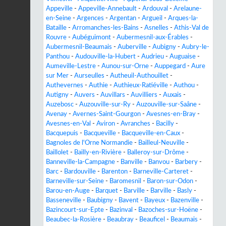
Appeville
-
Appeville-Annebault
-
Ardouval
-
Arelaune-
en-Seine
-
Argences
-
Argentan
-
Argueil
-
Arques-la-
Bataille
-
Arromanches-les-Bains
-
Asnelles
-
Athis-Val de
Rouvre
-
Aubéguimont
-
Aubermesnil-aux-Érables
-
Aubermesnil-Beaumais
-
Auberville
-
Aubigny
-
Aubry-le-
Panthou
-
Audouville-la-Hubert
-
Audrieu
-
Auguaise
-
Aumeville-Lestre
-
Aunou-sur-Orne
-
Auppegard
-
Aure
sur Mer
-
Aurseulles
-
Autheuil-Authouillet
-
Authevernes
-
Authie
-
Authieux-Ratiéville
-
Authou
-
Autigny
-
Auvers
-
Auvillars
-
Auvilliers
-
Auxais
-
Auzebosc
-
Auzouville-sur-Ry
-
Auzouville-sur-Saâne
-
Avenay
-
Avernes-Saint-Gourgon
-
Avesnes-en-Bray
-
Avesnes-en-Val
-
Aviron
-
Avranches
-
Bacilly
-
Bacquepuis
-
Bacqueville
-
Bacqueville-en-Caux
-
Bagnoles de l'Orne Normandie
-
Bailleul-Neuville
-
Baillolet
-
Bailly-en-Rivière
-
Balleroy-sur-Drôme
-
Banneville-la-Campagne
-
Banville
-
Banvou
-
Barbery
-
Barc
-
Bardouville
-
Barenton
-
Barneville-Carteret
-
Barneville-sur-Seine
-
Baromesnil
-
Baron-sur-Odon
-
Barou-en-Auge
-
Barquet
-
Barville
-
Barville
-
Basly
-
Basseneville
-
Baubigny
-
Bavent
-
Bayeux
-
Bazenville
-
Bazincourt-sur-Epte
-
Bazinval
-
Bazoches-sur-Hoëne
-
Beaubec-la-Rosière
-
Beaubray
-
Beauficel
-
Beaumais
-