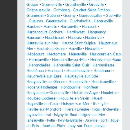
Grèges
-
Grémonville
-
Grentheville
-
Greuville
-
Grigneuseville
-
Grimbosq
-
Gruchet-Saint-Siméon
-
Grumesnil
-
Guêprei
-
Guerny
-
Guerquesalles
-
Guerville
-
Gueures
-
Gueutteville
-
Guichainville
-
Hacqueville
-
Hambye
-
Hamelin
-
Harcanville
-
Harcourt
-
Hardencourt-Cocherel
-
Hardinvast
-
Harquency
-
Haucourt
-
Haudricourt
-
Haussez
-
Hauterive
-
Hauteville-sur-Mer
-
Hautot-Saint-Sulpice
-
Hautot-sur-
Mer
-
Hautot-sur-Seine
-
Hauville
-
Héauville
-
Hébécourt
-
Hectomare
-
Hénouville
-
Héricourt-en-Caux
-
Hermanville
-
Hermanville-sur-Mer
-
Hermival-les-Vaux
-
Héronchelles
-
Hérouville-Saint-Clair
-
Hérouvillette
-
Heubécourt-Haricourt
-
Heudebouville
-
Heudicourt
-
Heudreville-sur-Eure
-
Heugleville-sur-Scie
-
Heugueville-sur-Sienne
-
Heuqueville
-
Heurteauville
-
Hodeng-Hodenger
-
Hondouville
-
Honfleur
-
Honguemare-Guenouville
-
Hotot-en-Auge
-
Houdetot
-
Houlbec-Cocherel
-
Houville-en-Vexin
-
Huest
-
Hugleville-en-Caux
-
Huisnes-sur-Mer
-
Ifs
-
Igé
-
Illeville-sur-Montfort
-
Illiers-l'Évêque
-
Illois
-
Incheville
-
Ingouville
-
Irai
-
Isigny-le-Buat
-
Isigny-sur-Mer
-
Isneauville
-
Iville
-
Ivry-la-Bataille
-
Janville
-
Jort
-
Joué-
du-Bois
-
Joué-du-Plain
-
Jouy-sur-Eure
-
Juaye-