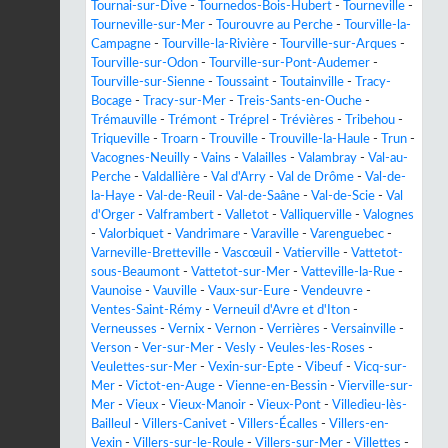
Tournai-sur-Dive
-
Tournedos-Bois-Hubert
-
Tourneville
-
Tourneville-sur-Mer
-
Tourouvre au Perche
-
Tourville-la-
Campagne
-
Tourville-la-Rivière
-
Tourville-sur-Arques
-
Tourville-sur-Odon
-
Tourville-sur-Pont-Audemer
-
Tourville-sur-Sienne
-
Toussaint
-
Toutainville
-
Tracy-
Bocage
-
Tracy-sur-Mer
-
Treis-Sants-en-Ouche
-
Trémauville
-
Trémont
-
Tréprel
-
Trévières
-
Tribehou
-
Triqueville
-
Troarn
-
Trouville
-
Trouville-la-Haule
-
Trun
-
Vacognes-Neuilly
-
Vains
-
Valailles
-
Valambray
-
Val-au-
Perche
-
Valdallière
-
Val d'Arry
-
Val de Drôme
-
Val-de-
la-Haye
-
Val-de-Reuil
-
Val-de-Saâne
-
Val-de-Scie
-
Val
d'Orger
-
Valframbert
-
Valletot
-
Valliquerville
-
Valognes
-
Valorbiquet
-
Vandrimare
-
Varaville
-
Varenguebec
-
Varneville-Bretteville
-
Vascœuil
-
Vatierville
-
Vattetot-
sous-Beaumont
-
Vattetot-sur-Mer
-
Vatteville-la-Rue
-
Vaunoise
-
Vauville
-
Vaux-sur-Eure
-
Vendeuvre
-
Ventes-Saint-Rémy
-
Verneuil d'Avre et d'Iton
-
Verneusses
-
Vernix
-
Vernon
-
Verrières
-
Versainville
-
Verson
-
Ver-sur-Mer
-
Vesly
-
Veules-les-Roses
-
Veulettes-sur-Mer
-
Vexin-sur-Epte
-
Vibeuf
-
Vicq-sur-
Mer
-
Victot-en-Auge
-
Vienne-en-Bessin
-
Vierville-sur-
Mer
-
Vieux
-
Vieux-Manoir
-
Vieux-Pont
-
Villedieu-lès-
Bailleul
-
Villers-Canivet
-
Villers-Écalles
-
Villers-en-
Vexin
-
Villers-sur-le-Roule
-
Villers-sur-Mer
-
Villettes
-