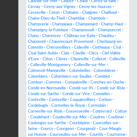
Cauville-sur-Mer
-
Ceaucé
-
Céaux
-
Cerisy-la-Salle
-
Cernay
-
Cesny-aux-Vignes
-
Cesny-les-Sources
-
Cesseville
-
Ceton
-
Chahains
-
Chaignes
-
Chailloué
-
Chaise-Dieu-du-Theil
-
Chamblac
-
Chambois
-
Champcerie
-
Champeaux
-
Champenard
-
Champ-Haut
-
Champigny-la-Futelaye
-
Champosoult
-
Champsecret
-
Chanu
-
Charencey
-
Château-sur-Epte
-
Chaulieu
-
Chaumont
-
Chauvincourt-Provemont
-
Cherbourg-en-
Cotentin
-
Chéronvilliers
-
Cideville
-
Cintheaux
-
Ciral
-
Cisai-Saint-Aubin
-
Clais
-
Claville
-
Clécy
-
Clef Vallée
d'Eure
-
Cléon
-
Clères
-
Cliponville
-
Colletot
-
Colleville
-
Colleville-Montgomery
-
Colleville-sur-Mer
-
Colmesnil-Manneville
-
Colombelles
-
Colombières
-
Colombiers
-
Colombiers-sur-Seulles
-
Comblot
-
Combon
-
Commes
-
Compainville
-
Conches-en-Ouche
-
Condé-en-Normandie
-
Condé-sur-Ifs
-
Condé-sur-Risle
-
Condé-sur-Sarthe
-
Condé-sur-Vire
-
Connelles
-
Conteville
-
Conteville
-
Coquainvilliers
-
Corbon
-
Cordebugle
-
Cormelles-le-Royal
-
Cormolain
-
Corneville-sur-Risle
-
Cossesseville
-
Cottévrard
-
Cottun
-
Coudehard
-
Coudeville-sur-Mer
-
Coudres
-
Coulimer
-
Coulonges-sur-Sarthe
-
Courbépine
-
Courcelles-sur-
Seine
-
Courcy
-
Courgeon
-
Courgeoût
-
Cour-Maugis
sur Huisne
-
Courseulles-sur-Mer
-
Courtils
-
Courtonne-