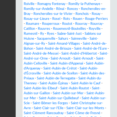
Roiville
-
Romagny Fontenay
-
Romilly-la-Puthenaye
-
Romilly-sur-Andelle
-
Rônai
-
Roncey
-
Roncherolles-en-
Bray
-
Roncherolles-sur-le-Vivier
-
Ronchois
-
Rosay
-
Rosay-sur-Lieure
-
Rosel
-
Rots
-
Rouen
-
Rouge-Perriers
-
Roumare
-
Rouperroux
-
Routot
-
Rouvray
-
Rouvray-
Catillon
-
Rouvres
-
Rouxmesnil-Bouteilles
-
Royville
-
Rumesnil
-
Ry
-
Ryes
-
Saâne-Saint-Just
-
Sablons sur
Huisne
-
Sacquenville
-
Sahurs
-
Sainneville
-
Saint-
Aignan-sur-Ry
-
Saint-Amand-Villages
-
Saint-André-de-
Bohon
-
Saint-André-de-Briouze
-
Saint-André-de-l'Eure
-
Saint-André-de-Messei
-
Saint-André-d'Hébertot
-
Saint-
André-sur-Orne
-
Saint-Arnoult
-
Saint-Arnoult
-
Saint-
Aubin-Celloville
-
Saint-Aubin-d'Appenai
-
Saint-Aubin-
d'Arquenay
-
Saint-Aubin-de-Crétot
-
Saint-Aubin-
d'Écrosville
-
Saint-Aubin-de-Scellon
-
Saint-Aubin-des-
Préaux
-
Saint-Aubin-de-Terregatte
-
Saint-Aubin-du-
Thenney
-
Saint-Aubin-Épinay
-
Saint-Aubin-le-Cauf
-
Saint-Aubin-lès-Elbeuf
-
Saint-Aubin-Routot
-
Saint-
Aubin-sur-Gaillon
-
Saint-Aubin-sur-Mer
-
Saint-Aubin-
sur-Mer
-
Saint-Aubin-sur-Quillebeuf
-
Saint-Aubin-sur-
Scie
-
Saint-Bômer-les-Forges
-
Saint-Christophe-sur-
Avre
-
Saint-Clair-sur-l'Elle
-
Saint-Clair-sur-les-Monts
-
Saint-Clément-Rancoudray
-
Saint-Côme-de-Fresné
-