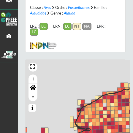
Classe :
Aves
Ordre :
Passeriformes
Famille :
Alaudidae
Genre :
Alauda
LRE :
LC
LRN :
LC
NT
NA
LRR :
LC
+
-