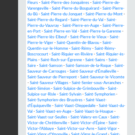
Fleurs
-
Saint-Pierre-des-Jonquières
-
Saint-Pierre-de-
Varengeville
-
Saint-Pierre-du-Bosguérard
-
Saint-Pierre-
du-Bû
-
Saint-Pierre-du-Jonquet
-
Saint-Pierre-du-Mont
-
Saint-Pierre-du-Regard
-
Saint-Pierre-du-Val
-
Saint-
Pierre-du-Vauvray
-
Saint-Pierre-en-Auge
-
Saint-Pierre-
en-Port
-
Saint-Pierre-en-Val
-
Saint-Pierre-la-Garenne
-
Saint-Pierre-lès-Elbeuf
-
Saint-Pierre-le-Vieux
-
Saint-
Pierre-le-Viger
-
Saint-Quentin-de-Blavou
-
Saint-
Quentin-sur-le-Homme
-
Saint-Rémy
-
Saint-Rémy-
Boscrocourt
-
Saint-Riquier-en-Rivière
-
Saint-Riquier-ès-
Plains
-
Saint-Roch-sur-Égrenne
-
Saint-Saëns
-
Saint-
Saire
-
Saint-Samson
-
Saint-Samson-de-la-Roque
-
Saint-
Sauveur-de-Carrouges
-
Saint-Sauveur-d'Émalleville
-
Saint-Sauveur-de-Pierrepont
-
Saint-Sauveur-le-Vicomte
-
Saint-Sauveur-Villages
-
Saint-Senier-sous-Avranches
-
Saint-Siméon
-
Saint-Sulpice-de-Grimbouville
-
Saint-
Sulpice-sur-Risle
-
Saint-Sylvain
-
Saint-Symphorien
-
Saint-Symphorien-des-Bruyères
-
Saint-Vaast-
d'Équiqueville
-
Saint-Vaast-Dieppedalle
-
Saint-Vaast-du-
Val
-
Saint-Vaast-en-Auge
-
Saint-Vaast-la-Hougue
-
Saint-Vaast-sur-Seulles
-
Saint-Valery-en-Caux
-
Saint-
Victor-de-Chrétienville
-
Saint-Victor-d'Épine
-
Saint-
Victor-l'Abbaye
-
Saint-Victor-sur-Avre
-
Saint-Vigor
-
Saint-Vigor-d'Ymonville
-
Saint-Vigor-le-Grand
-
Saint-