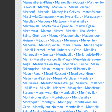
Manneville-ès-Plains
-
Manneville-la-Goupil
-
Manneville-
la-Raoult
-
Mantilly
-
Manvieux
-
Marais-Vernier
-
Marbeuf
-
Marbois
-
Marcey-les-Grèves
-
Marchésieux
-
Marcilly-la-Campagne
-
Marcilly-sur-Eure
-
Margueray
-
Marolles
-
Marques
-
Martagny
-
Martainville
-
Martainville
-
Martainville-Épreville
-
Martin-Église
-
Martinvast
-
Martot
-
Massy
-
Mathieu
-
Maulévrier-
Sainte-Gertrude
-
Mauny
-
Mauquenchy
-
Mauves-sur-
Huisne
-
Méautis
-
Médavy
-
Mélamare
-
Melleville
-
Ménerval
-
Ménesqueville
-
Ménil-Erreux
-
Ménil-Froger
-
Ménil-Hermei
-
Ménil-Hubert-sur-Orne
-
Ménilles
-
Menneval
-
Ménonval
-
Mentheville
-
Merlerault-le-Pin
-
Merri
-
Merville-Franceville-Plage
-
Méry-Bissières-en-
Auge
-
Mesnières-en-Bray
-
Mesnil-en-Ouche
-
Mesnil-
Follemprise
-
Mesnil-Mauger
-
Mesnil-Panneville
-
Mesnil-Raoul
-
Mesnil-Rousset
-
Mesnils-sur-Iton
-
Mesnil-sur-l'Estrée
-
Mesnil-Verclives
-
Meulers
-
Meuvaines
-
Mézidon Vallée d'Auge
-
Mieuxcé
-
Millebosc
-
Millières
-
Mirville
-
Miserey
-
Molagnies
-
Monchaux-
Soreng
-
Monchy-sur-Eu
-
Mondeville
-
Monfréville
-
Montaigu-les-Bois
-
Montebourg
-
Montfarville
-
Montfiquet
-
Montigny
-
Montigny
-
Montillières-sur-
Orne
-
Montilly-sur-Noireau
-
Montivilliers
-
Montjoie-
Saint-Martin
-
Montmartin-sur-Mer
-
Mont-Ormel
-