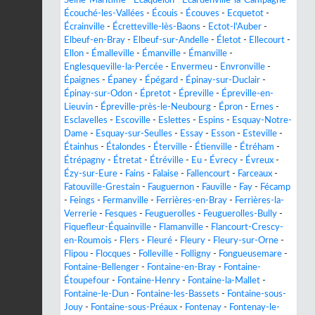
Écouché-les-Vallées
-
Écouis
-
Écouves
-
Ecquetot
-
Écrainville
-
Écretteville-lès-Baons
-
Ectot-l'Auber
-
Elbeuf-en-Bray
-
Elbeuf-sur-Andelle
-
Életot
-
Ellecourt
-
Ellon
-
Émalleville
-
Émanville
-
Émanville
-
Englesqueville-la-Percée
-
Envermeu
-
Envronville
-
Épaignes
-
Épaney
-
Épégard
-
Épinay-sur-Duclair
-
Épinay-sur-Odon
-
Épretot
-
Épreville
-
Épreville-en-
Lieuvin
-
Épreville-près-le-Neubourg
-
Épron
-
Ernes
-
Esclavelles
-
Escoville
-
Eslettes
-
Espins
-
Esquay-Notre-
Dame
-
Esquay-sur-Seulles
-
Essay
-
Esson
-
Esteville
-
Étainhus
-
Étalondes
-
Éterville
-
Étienville
-
Étréham
-
Étrépagny
-
Étretat
-
Étréville
-
Eu
-
Évrecy
-
Évreux
-
Ézy-sur-Eure
-
Fains
-
Falaise
-
Fallencourt
-
Farceaux
-
Fatouville-Grestain
-
Fauguernon
-
Fauville
-
Fay
-
Fécamp
-
Feings
-
Fermanville
-
Ferrières-en-Bray
-
Ferrières-la-
Verrerie
-
Fesques
-
Feuguerolles
-
Feuguerolles-Bully
-
Fiquefleur-Équainville
-
Flamanville
-
Flancourt-Crescy-
en-Roumois
-
Flers
-
Fleuré
-
Fleury
-
Fleury-sur-Orne
-
Flipou
-
Flocques
-
Folleville
-
Folligny
-
Fongueusemare
-
Fontaine-Bellenger
-
Fontaine-en-Bray
-
Fontaine-
Étoupefour
-
Fontaine-Henry
-
Fontaine-la-Mallet
-
Fontaine-le-Dun
-
Fontaine-les-Bassets
-
Fontaine-sous-
Jouy
-
Fontaine-sous-Préaux
-
Fontenay
-
Fontenay-le-