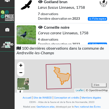
Goéland brun
Larus fuscus
Linnaeus, 1758
7
observations
Dernière observation en
2023
Fiche espèce
Corneille noire
Corvus corone
Linnaeus, 1758
4
observations
Dernière observation en
2023
Fiche espèce
100 dernières observations dans la commune de
Amfreville-les-Champs
Hérisson d'Europe
Erinaceus europaeus
Linnaeus, 1758
+
4
observations
Dernière observation en
2021
Fiche espèce
−
Buse variable
Buteo buteo
(Linnaeus, 1758)
3 km
Leaflet
| © OpenStreetMap
3
observations
Dernière observation en
2012
Fiche espèce
Accueil
|
Site de l'ANBDD
|
Conception et crédits
|
Mentions légales
ODIN - Atlas de la faune et de la flore de Normandie, 2023
Épervier d'Europe
Réalisé avec
GeoNature-atlas
, développé par le
Parc national des Écrins