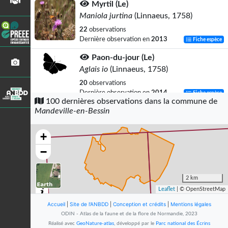
Myrtil (Le)
Maniola jurtina
(Linnaeus, 1758)
22
observations
Dernière observation en
2013
Fiche espèce
Paon-du-jour (Le)
Aglais io
(Linnaeus, 1758)
20
observations
Dernière observation en
2014
Fiche espèce
100 dernières observations dans la commune de
Mandeville-en-Bessin
Tircis (Le)
Pararge aegeria
(Linnaeus, 1758)
+
14
observations
Dernière observation en
2013
Fiche espèce
−
Gamma (Le)
Polygonia c-album
(Linnaeus, 1758)
2 km
Leaflet
| © OpenStreetMap
14
observations
Dernière observation en
2013
Fiche espèce
Accueil
|
Site de l'ANBDD
|
Conception et crédits
|
Mentions légales
ODIN - Atlas de la faune et de la flore de Normandie, 2023
Vanesse des Chardons (La)
Réalisé avec
GeoNature-atlas
, développé par le
Parc national des Écrins