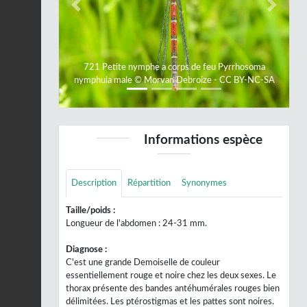
Previous
Next
721 Petite nymphe a corps de feu Pyrrhosoma
nymphula male © Morvan Debroize - CC BY-NC-SA
Informations espèce
Description
Répartition
Synonymes
Taille/poids :
Longueur de l'abdomen : 24-31 mm.
Diagnose :
C'est une grande Demoiselle de couleur
essentiellement rouge et noire chez les deux sexes. Le
thorax présente des bandes antéhumérales rouges bien
délimitées. Les ptérostigmas et les pattes sont noires.