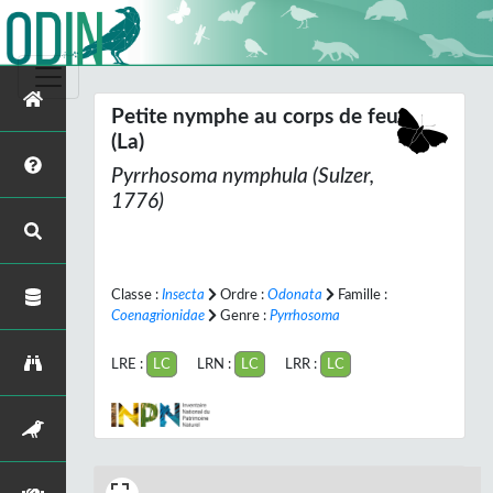
Petite nymphe au corps de feu
(La)
Pyrrhosoma nymphula
(Sulzer,
1776)
Classe :
Insecta
Ordre :
Odonata
Famille :
Coenagrionidae
Genre :
Pyrrhosoma
LRE :
LC
LRN :
LC
LRR :
LC