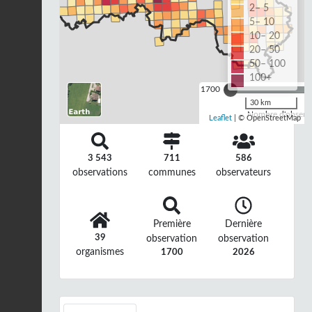
2– 5
5– 10
10– 20
20– 50
50– 100
100+
1700
30 km
Nombre d'observa
Leaflet
| © OpenStreetMap
3 543
711
586
observations
communes
observateurs
Première
Dernière
39
observation
observation
organismes
1700
2026