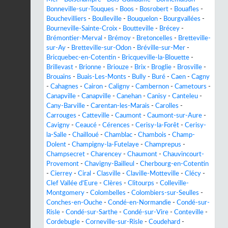
Bonneville-sur-Touques
-
Boos
-
Bosrobert
-
Bouafles
-
Bouchevilliers
-
Boulleville
-
Bouquelon
-
Bourgvallées
-
Bourneville-Sainte-Croix
-
Boutteville
-
Brécey
-
Brémontier-Merval
-
Brémoy
-
Bretoncelles
-
Bretteville-
sur-Ay
-
Bretteville-sur-Odon
-
Bréville-sur-Mer
-
Bricquebec-en-Cotentin
-
Bricqueville-la-Blouette
-
Brillevast
-
Brionne
-
Briouze
-
Brix
-
Broglie
-
Brosville
-
Brouains
-
Buais-Les-Monts
-
Bully
-
Buré
-
Caen
-
Cagny
-
Cahagnes
-
Cairon
-
Caligny
-
Cambernon
-
Cametours
-
Canapville
-
Canapville
-
Canehan
-
Canisy
-
Canteleu
-
Cany-Barville
-
Carentan-les-Marais
-
Carolles
-
Carrouges
-
Catteville
-
Caumont
-
Caumont-sur-Aure
-
Cavigny
-
Ceaucé
-
Cérences
-
Cerisy-la-Forêt
-
Cerisy-
la-Salle
-
Chailloué
-
Chamblac
-
Chambois
-
Champ-
Dolent
-
Champigny-la-Futelaye
-
Champrepus
-
Champsecret
-
Charencey
-
Chaumont
-
Chauvincourt-
Provemont
-
Chavigny-Bailleul
-
Cherbourg-en-Cotentin
-
Cierrey
-
Ciral
-
Clasville
-
Claville-Motteville
-
Clécy
-
Clef Vallée d'Eure
-
Clères
-
Clitourps
-
Colleville-
Montgomery
-
Colombelles
-
Colombiers-sur-Seulles
-
Conches-en-Ouche
-
Condé-en-Normandie
-
Condé-sur-
Risle
-
Condé-sur-Sarthe
-
Condé-sur-Vire
-
Conteville
-
Cordebugle
-
Corneville-sur-Risle
-
Coudehard
-