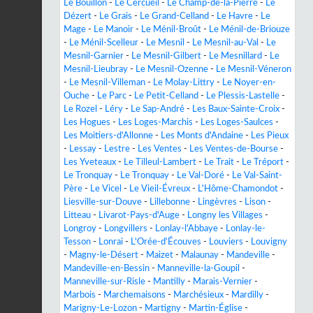
Le Bouillon
-
Le Cercueil
-
Le Champ-de-la-Pierre
-
Le
Dézert
-
Le Grais
-
Le Grand-Celland
-
Le Havre
-
Le
Mage
-
Le Manoir
-
Le Ménil-Broût
-
Le Ménil-de-Briouze
-
Le Ménil-Scelleur
-
Le Mesnil
-
Le Mesnil-au-Val
-
Le
Mesnil-Garnier
-
Le Mesnil-Gilbert
-
Le Mesnillard
-
Le
Mesnil-Lieubray
-
Le Mesnil-Ozenne
-
Le Mesnil-Véneron
-
Le Mesnil-Villeman
-
Le Molay-Littry
-
Le Noyer-en-
Ouche
-
Le Parc
-
Le Petit-Celland
-
Le Plessis-Lastelle
-
Le Rozel
-
Léry
-
Le Sap-André
-
Les Baux-Sainte-Croix
-
Les Hogues
-
Les Loges-Marchis
-
Les Loges-Saulces
-
Les Moitiers-d'Allonne
-
Les Monts d'Andaine
-
Les Pieux
-
Lessay
-
Lestre
-
Les Ventes
-
Les Ventes-de-Bourse
-
Les Yveteaux
-
Le Tilleul-Lambert
-
Le Trait
-
Le Tréport
-
Le Tronquay
-
Le Tronquay
-
Le Val-Doré
-
Le Val-Saint-
Père
-
Le Vicel
-
Le Vieil-Évreux
-
L'Hôme-Chamondot
-
Liesville-sur-Douve
-
Lillebonne
-
Lingèvres
-
Lison
-
Litteau
-
Livarot-Pays-d'Auge
-
Longny les Villages
-
Longroy
-
Longvillers
-
Lonlay-l'Abbaye
-
Lonlay-le-
Tesson
-
Lonrai
-
L'Orée-d'Écouves
-
Louviers
-
Louvigny
-
Magny-le-Désert
-
Maizet
-
Malaunay
-
Mandeville
-
Mandeville-en-Bessin
-
Manneville-la-Goupil
-
Manneville-sur-Risle
-
Mantilly
-
Marais-Vernier
-
Marbois
-
Marchemaisons
-
Marchésieux
-
Mardilly
-
Marigny-Le-Lozon
-
Martigny
-
Martin-Église
-