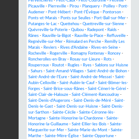
Pervenchères
-
Petit-Caux
-
Petit-Couronne
-
Petiville
-
Picauville
-
Pierreville
-
Pirou
-
Planquery
-
Poilley
-
Pont-
Audemer
-
Pont-Hébert
-
Pont-l'Évêque
-
Pontorson
-
Ponts-et-Marais
-
Ponts sur Seulles
-
Port-Bail-sur-Mer
-
Putanges-le-Lac
-
Quettehou
-
Quettreville-sur-Sienne
-
Quévreville-la-Poterie
-
Quibou
-
Radepont
-
Raids
-
Rânes
-
Rauville-la-Bigot
-
Rauville-la-Place
-
Reffuveille
-
Regnéville-sur-Mer
-
Rémalard en Perche
-
Remilly Les
Marais
-
Reviers
-
Rives d'Andaine
-
Rives-en-Seine
-
Rocheville
-
Rogerville
-
Romagny Fontenay
-
Roncey
-
Roncherolles-en-Bray
-
Rosay-sur-Lieure
-
Rots
-
Rouperroux
-
Routot
-
Rugles
-
Ryes
-
Sablons sur Huisne
-
Sahurs
-
Saint-Amand-Villages
-
Saint-André-de-Bohon
-
Saint-André-de-l'Eure
-
Saint-André-de-Messei
-
Saint-
Aubin-Celloville
-
Saint-Aubin-le-Cauf
-
Saint-Bômer-les-
Forges
-
Saint-Brice-sous-Rânes
-
Saint-Céneri-le-Gérei
-
Saint-Clair-de-Halouze
-
Saint-Clément-Rancoudray
-
Saint-Denis-d'Augerons
-
Saint-Denis-de-Méré
-
Saint-
Denis-le-Gast
-
Saint-Denis-sur-Huisne
-
Saint-Denis-
sur-Sarthon
-
Sainte-Cécile
-
Sainte-Céronne-lès-
Mortagne
-
Sainte-Honorine-la-Chardonne
-
Sainte-
Honorine-la-Guillaume
-
Saint-Ellier-les-Bois
-
Sainte-
Marguerite-sur-Mer
-
Sainte-Marie-du-Mont
-
Sainte-
Marthe
-
Sainte-Mère-Église
-
Sainte-Opportune
-