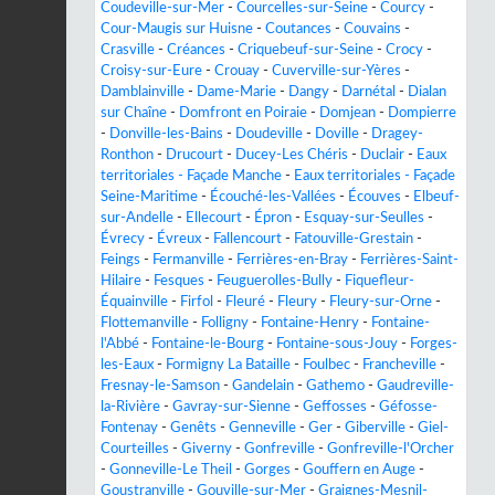
Coudeville-sur-Mer
-
Courcelles-sur-Seine
-
Courcy
-
Cour-Maugis sur Huisne
-
Coutances
-
Couvains
-
Crasville
-
Créances
-
Criquebeuf-sur-Seine
-
Crocy
-
Croisy-sur-Eure
-
Crouay
-
Cuverville-sur-Yères
-
Damblainville
-
Dame-Marie
-
Dangy
-
Darnétal
-
Dialan
sur Chaîne
-
Domfront en Poiraie
-
Domjean
-
Dompierre
-
Donville-les-Bains
-
Doudeville
-
Doville
-
Dragey-
Ronthon
-
Drucourt
-
Ducey-Les Chéris
-
Duclair
-
Eaux
territoriales - Façade Manche
-
Eaux territoriales - Façade
Seine-Maritime
-
Écouché-les-Vallées
-
Écouves
-
Elbeuf-
sur-Andelle
-
Ellecourt
-
Épron
-
Esquay-sur-Seulles
-
Évrecy
-
Évreux
-
Fallencourt
-
Fatouville-Grestain
-
Feings
-
Fermanville
-
Ferrières-en-Bray
-
Ferrières-Saint-
Hilaire
-
Fesques
-
Feuguerolles-Bully
-
Fiquefleur-
Équainville
-
Firfol
-
Fleuré
-
Fleury
-
Fleury-sur-Orne
-
Flottemanville
-
Folligny
-
Fontaine-Henry
-
Fontaine-
l'Abbé
-
Fontaine-le-Bourg
-
Fontaine-sous-Jouy
-
Forges-
les-Eaux
-
Formigny La Bataille
-
Foulbec
-
Francheville
-
Fresnay-le-Samson
-
Gandelain
-
Gathemo
-
Gaudreville-
la-Rivière
-
Gavray-sur-Sienne
-
Geffosses
-
Géfosse-
Fontenay
-
Genêts
-
Genneville
-
Ger
-
Giberville
-
Giel-
Courteilles
-
Giverny
-
Gonfreville
-
Gonfreville-l'Orcher
-
Gonneville-Le Theil
-
Gorges
-
Gouffern en Auge
-
Goustranville
-
Gouville-sur-Mer
-
Graignes-Mesnil-