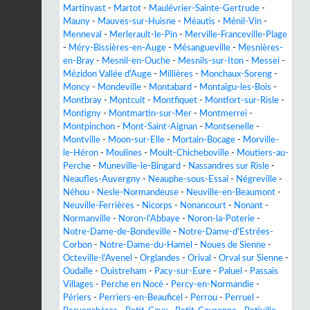
Martinvast
-
Martot
-
Maulévrier-Sainte-Gertrude
-
Mauny
-
Mauves-sur-Huisne
-
Méautis
-
Ménil-Vin
-
Menneval
-
Merlerault-le-Pin
-
Merville-Franceville-Plage
-
Méry-Bissières-en-Auge
-
Mésangueville
-
Mesnières-
en-Bray
-
Mesnil-en-Ouche
-
Mesnils-sur-Iton
-
Messei
-
Mézidon Vallée d'Auge
-
Millières
-
Monchaux-Soreng
-
Moncy
-
Mondeville
-
Montabard
-
Montaigu-les-Bois
-
Montbray
-
Montcuit
-
Montfiquet
-
Montfort-sur-Risle
-
Montigny
-
Montmartin-sur-Mer
-
Montmerrei
-
Montpinchon
-
Mont-Saint-Aignan
-
Montsenelle
-
Montville
-
Moon-sur-Elle
-
Mortain-Bocage
-
Morville-
le-Héron
-
Moulines
-
Moult-Chicheboville
-
Moutiers-au-
Perche
-
Muneville-le-Bingard
-
Nassandres sur Risle
-
Neaufles-Auvergny
-
Neauphe-sous-Essai
-
Négreville
-
Néhou
-
Nesle-Normandeuse
-
Neuville-en-Beaumont
-
Neuville-Ferrières
-
Nicorps
-
Nonancourt
-
Nonant
-
Normanville
-
Noron-l'Abbaye
-
Noron-la-Poterie
-
Notre-Dame-de-Bondeville
-
Notre-Dame-d'Estrées-
Corbon
-
Notre-Dame-du-Hamel
-
Noues de Sienne
-
Octeville-l'Avenel
-
Orglandes
-
Orival
-
Orval sur Sienne
-
Oudalle
-
Ouistreham
-
Pacy-sur-Eure
-
Paluel
-
Passais
Villages
-
Perche en Nocé
-
Percy-en-Normandie
-
Périers
-
Perriers-en-Beauficel
-
Perrou
-
Perruel
-