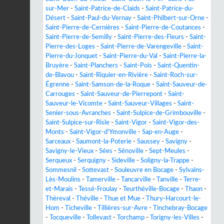
sur-Mer
-
Saint-Patrice-de-Claids
-
Saint-Patrice-du-
Désert
-
Saint-Paul-du-Vernay
-
Saint-Philbert-sur-Orne
-
Saint-Pierre-de-Cernières
-
Saint-Pierre-de-Coutances
-
Saint-Pierre-de-Semilly
-
Saint-Pierre-des-Fleurs
-
Saint-
Pierre-des-Loges
-
Saint-Pierre-de-Varengeville
-
Saint-
Pierre-du-Jonquet
-
Saint-Pierre-du-Val
-
Saint-Pierre-la-
Bruyère
-
Saint-Planchers
-
Saint-Pois
-
Saint-Quentin-
de-Blavou
-
Saint-Riquier-en-Rivière
-
Saint-Roch-sur-
Égrenne
-
Saint-Samson-de-la-Roque
-
Saint-Sauveur-de-
Carrouges
-
Saint-Sauveur-de-Pierrepont
-
Saint-
Sauveur-le-Vicomte
-
Saint-Sauveur-Villages
-
Saint-
Senier-sous-Avranches
-
Saint-Sulpice-de-Grimbouville
-
Saint-Sulpice-sur-Risle
-
Saint-Vigor
-
Saint-Vigor-des-
Monts
-
Saint-Vigor-d'Ymonville
-
Sap-en-Auge
-
Sarceaux
-
Saumont-la-Poterie
-
Saussey
-
Savigny
-
Savigny-le-Vieux
-
Sées
-
Sénoville
-
Sept-Meules
-
Serqueux
-
Serquigny
-
Sideville
-
Soligny-la-Trappe
-
Sommesnil
-
Sottevast
-
Souleuvre en Bocage
-
Sylvains-
Lès-Moulins
-
Tamerville
-
Tancarville
-
Tanville
-
Terre-
et-Marais
-
Tessé-Froulay
-
Teurthéville-Bocage
-
Thaon
-
Thèreval
-
Théville
-
Thue et Mue
-
Thury-Harcourt-le-
Hom
-
Ticheville
-
Tillières-sur-Avre
-
Tinchebray-Bocage
-
Tocqueville
-
Tollevast
-
Torchamp
-
Torigny-les-Villes
-