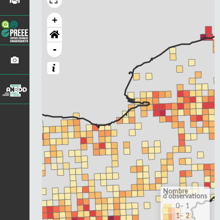
+
-
Nombre
d'observations
0– 1
1– 2