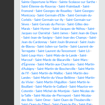
Sainte-Opportune-la-Mare
-
Sainte-Scolasse-sur-Sarthe
-
Saint-Étienne-du-Rouvray
-
Saint-Fraimbault
-
Saint-
Fromond
-
Saint-Georges-de-Rouelley
-
Saint-Georges-
Montcocq
-
Saint-Germain-d'Elle
-
Saint-Germain-du-
Corbéis
-
Saint-Germain-sur-Ay
-
Saint-Germain-sur-
Sèves
-
Saint-Gervais-du-Perron
-
Saint-Gilles-des-
Marais
-
Saint-Hymer
-
Saint-Jacques-de-Néhou
-
Saint-
Jacques-sur-Darnétal
-
Saint-James
-
Saint-Jean-de-Daye
-
Saint-Jean-de-Savigny
-
Saint-Jean-des-Champs
-
Saint-
Jean-du-Cardonnay
-
Saint-Jouin-Bruneval
-
Saint-Jouin-
de-Blavou
-
Saint-Julien-sur-Sarthe
-
Saint-Laurent-de-
Terregatte
-
Saint-Laurent-du-Tencement
-
Saint-Lô
-
Saint-Loup-Hors
-
Saint-Malo-de-la-Lande
-
Saint-
Marcouf
-
Saint-Mards-de-Blacarville
-
Saint-Mars-
d'Égrenne
-
Saint-Martin-aux-Chartrains
-
Saint-Martin-
d'Aubigny
-
Saint-Martin-de-Boscherville
-
Saint Martin
de l'If
-
Saint-Martin-de-Mailloc
-
Saint-Martin-des-
Landes
-
Saint-Martin-du-Vieux-Bellême
-
Saint-Martin-
du-Vivier
-
Saint-Martin-l'Aiguillon
-
Saint-Martin-le-
Bouillant
-
Saint-Martin-le-Gaillard
-
Saint-Maurice-en-
Cotentin
-
Saint-Michel-de-Montjoie
-
Saint-Nicolas-de-
la-Taille
-
Saint-Nicolas-de-Pierrepont
-
Saint-Nicolas-
des-Bois
-
Saint-Omer
-
Saint-Ouen-de-Thouberville
-
Saint-Ouen-du-Tilleul
-
Saint-Ouen-le-Pin
-
Saint-Pair-