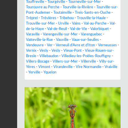
Touffreville
-
Tourgéville
-
Tourneville-sur-Mer
-
Tourouvre au Perche
-
Tourville-la-Rivière
-
Tourville-sur-
Pont-Audemer
-
Toutainville
-
Treis-Sants-en-Ouche
-
Tréprel
-
Trévières
-
Tribehou
-
Trouville-la-Haule
-
Trouville-sur-Mer
-
Urville
-
Vains
-
Val-au-Perche
-
Val-
de-la-Haye
-
Val-de-Reuil
-
Val-de-Vie
-
Valorbiquet
-
Varaville
-
Varengeville-sur-Mer
-
Varenguebec
-
Vatteville-la-Rue
-
Vauville
-
Vaux-sur-Seulles
-
Vendeuvre
-
Ver
-
Verneuil d'Avre et d'Iton
-
Verneusses
-
Vernix
-
Vesly
-
Vesly
-
Vieux-Pont
-
Vieux-Rouen-sur-
Bresle
-
Villebaudon
-
Villedieu-les-Poêles-Rouffigny
-
Villers-Bocage
-
Villers-sur-Mer
-
Villerville
-
Villy-sur-
Yères
-
Vimont
-
Virandeville
-
Vire Normandie
-
Vraiville
-
Yerville
-
Yquelon