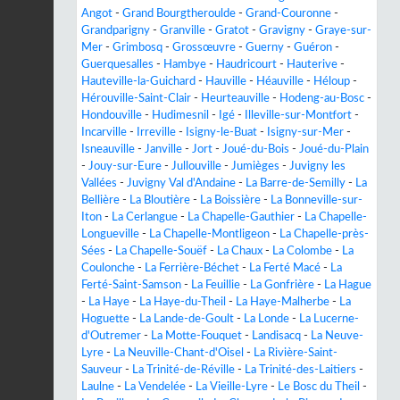
Angot
-
Grand Bourgtheroulde
-
Grand-Couronne
-
Grandparigny
-
Granville
-
Gratot
-
Gravigny
-
Graye-sur-
Mer
-
Grimbosq
-
Grossœuvre
-
Guerny
-
Guéron
-
Guerquesalles
-
Hambye
-
Haudricourt
-
Hauterive
-
Hauteville-la-Guichard
-
Hauville
-
Héauville
-
Héloup
-
Hérouville-Saint-Clair
-
Heurteauville
-
Hodeng-au-Bosc
-
Hondouville
-
Hudimesnil
-
Igé
-
Illeville-sur-Montfort
-
Incarville
-
Irreville
-
Isigny-le-Buat
-
Isigny-sur-Mer
-
Isneauville
-
Janville
-
Jort
-
Joué-du-Bois
-
Joué-du-Plain
-
Jouy-sur-Eure
-
Jullouville
-
Jumièges
-
Juvigny les
Vallées
-
Juvigny Val d'Andaine
-
La Barre-de-Semilly
-
La
Bellière
-
La Bloutière
-
La Boissière
-
La Bonneville-sur-
Iton
-
La Cerlangue
-
La Chapelle-Gauthier
-
La Chapelle-
Longueville
-
La Chapelle-Montligeon
-
La Chapelle-près-
Sées
-
La Chapelle-Souëf
-
La Chaux
-
La Colombe
-
La
Coulonche
-
La Ferrière-Béchet
-
La Ferté Macé
-
La
Ferté-Saint-Samson
-
La Feuillie
-
La Gonfrière
-
La Hague
-
La Haye
-
La Haye-du-Theil
-
La Haye-Malherbe
-
La
Hoguette
-
La Lande-de-Goult
-
La Londe
-
La Lucerne-
d'Outremer
-
La Motte-Fouquet
-
Landisacq
-
La Neuve-
Lyre
-
La Neuville-Chant-d'Oisel
-
La Rivière-Saint-
Sauveur
-
La Trinité-de-Réville
-
La Trinité-des-Laitiers
-
Laulne
-
La Vendelée
-
La Vieille-Lyre
-
Le Bosc du Theil
-