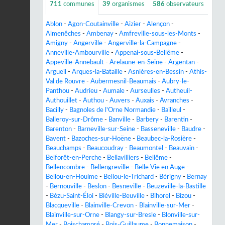
711
communes
39
organismes
586
observateurs
Ablon
-
Agon-Coutainville
-
Aizier
-
Alençon
-
Almenêches
-
Ambenay
-
Amfreville-sous-les-Monts
-
Amigny
-
Angerville
-
Angerville-la-Campagne
-
Anneville-Ambourville
-
Appenai-sous-Bellême
-
Appeville-Annebault
-
Arelaune-en-Seine
-
Argentan
-
Argueil
-
Arques-la-Bataille
-
Asnières-en-Bessin
-
Athis-
Val de Rouvre
-
Aubermesnil-Beaumais
-
Aubry-le-
Panthou
-
Audrieu
-
Aumale
-
Aurseulles
-
Autheuil-
Authouillet
-
Authou
-
Auvers
-
Auxais
-
Avranches
-
Bacilly
-
Bagnoles de l'Orne Normandie
-
Bailleul
-
Balleroy-sur-Drôme
-
Banville
-
Barbery
-
Barentin
-
Barenton
-
Barneville-sur-Seine
-
Basseneville
-
Baudre
-
Bavent
-
Bazoches-sur-Hoëne
-
Beaubec-la-Rosière
-
Beauchamps
-
Beaucoudray
-
Beaumontel
-
Beauvain
-
Belforêt-en-Perche
-
Bellavilliers
-
Bellême
-
Bellencombre
-
Bellengreville
-
Belle Vie en Auge
-
Bellou-en-Houlme
-
Bellou-le-Trichard
-
Bérigny
-
Bernay
-
Bernouville
-
Beslon
-
Besneville
-
Beuzeville-la-Bastille
-
Bézu-Saint-Éloi
-
Biéville-Beuville
-
Bihorel
-
Bizou
-
Blacqueville
-
Blainville-Crevon
-
Blainville-sur-Mer
-
Blainville-sur-Orne
-
Blangy-sur-Bresle
-
Blonville-sur-
Mer
-
Boischampré
-
Bois-Guillaume
-
Bonnemaison
-