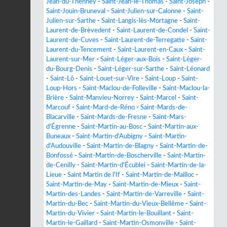
Jean-du-Thenney
-
Saint-Jean-le-Thomas
-
Saint-Joseph
-
Saint-Jouin-Bruneval
-
Saint-Julien-sur-Calonne
-
Saint-
Julien-sur-Sarthe
-
Saint-Langis-lès-Mortagne
-
Saint-
Laurent-de-Brèvedent
-
Saint-Laurent-de-Condel
-
Saint-
Laurent-de-Cuves
-
Saint-Laurent-de-Terregatte
-
Saint-
Laurent-du-Tencement
-
Saint-Laurent-en-Caux
-
Saint-
Laurent-sur-Mer
-
Saint-Léger-aux-Bois
-
Saint-Léger-
du-Bourg-Denis
-
Saint-Léger-sur-Sarthe
-
Saint-Léonard
-
Saint-Lô
-
Saint-Louet-sur-Vire
-
Saint-Loup
-
Saint-
Loup-Hors
-
Saint-Maclou-de-Folleville
-
Saint-Maclou-la-
Brière
-
Saint-Manvieu-Norrey
-
Saint-Marcel
-
Saint-
Marcouf
-
Saint-Mard-de-Réno
-
Saint-Mards-de-
Blacarville
-
Saint-Mards-de-Fresne
-
Saint-Mars-
d'Égrenne
-
Saint-Martin-au-Bosc
-
Saint-Martin-aux-
Buneaux
-
Saint-Martin-d'Aubigny
-
Saint-Martin-
d'Audouville
-
Saint-Martin-de-Blagny
-
Saint-Martin-de-
Bonfossé
-
Saint-Martin-de-Boscherville
-
Saint-Martin-
de-Cenilly
-
Saint-Martin-d'Écublei
-
Saint-Martin-de-la-
Lieue
-
Saint Martin de l'If
-
Saint-Martin-de-Mailloc
-
Saint-Martin-de-May
-
Saint-Martin-de-Mieux
-
Saint-
Martin-des-Landes
-
Saint-Martin-de-Varreville
-
Saint-
Martin-du-Bec
-
Saint-Martin-du-Vieux-Bellême
-
Saint-
Martin-du-Vivier
-
Saint-Martin-le-Bouillant
-
Saint-
Martin-le-Gaillard
-
Saint-Martin-Osmonville
-
Saint-