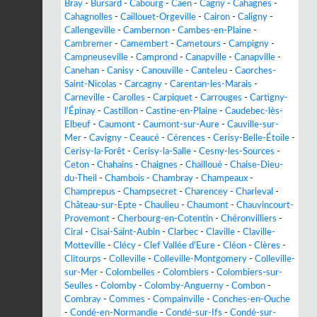
Bray
-
Bursard
-
Cabourg
-
Caen
-
Cagny
-
Cahagnes
-
Cahagnolles
-
Caillouet-Orgeville
-
Cairon
-
Caligny
-
Callengeville
-
Cambernon
-
Cambes-en-Plaine
-
Cambremer
-
Camembert
-
Cametours
-
Campigny
-
Campneuseville
-
Camprond
-
Canapville
-
Canapville
-
Canehan
-
Canisy
-
Canouville
-
Canteleu
-
Caorches-
Saint-Nicolas
-
Carcagny
-
Carentan-les-Marais
-
Carneville
-
Carolles
-
Carpiquet
-
Carrouges
-
Cartigny-
l'Épinay
-
Castillon
-
Castine-en-Plaine
-
Caudebec-lès-
Elbeuf
-
Caumont
-
Caumont-sur-Aure
-
Cauville-sur-
Mer
-
Cavigny
-
Ceaucé
-
Cérences
-
Cerisy-Belle-Étoile
-
Cerisy-la-Forêt
-
Cerisy-la-Salle
-
Cesny-les-Sources
-
Ceton
-
Chahains
-
Chaignes
-
Chailloué
-
Chaise-Dieu-
du-Theil
-
Chambois
-
Chambray
-
Champeaux
-
Champrepus
-
Champsecret
-
Charencey
-
Charleval
-
Château-sur-Epte
-
Chaulieu
-
Chaumont
-
Chauvincourt-
Provemont
-
Cherbourg-en-Cotentin
-
Chéronvilliers
-
Ciral
-
Cisai-Saint-Aubin
-
Clarbec
-
Claville
-
Claville-
Motteville
-
Clécy
-
Clef Vallée d'Eure
-
Cléon
-
Clères
-
Clitourps
-
Colleville
-
Colleville-Montgomery
-
Colleville-
sur-Mer
-
Colombelles
-
Colombiers
-
Colombiers-sur-
Seulles
-
Colomby
-
Colomby-Anguerny
-
Combon
-
Combray
-
Commes
-
Compainville
-
Conches-en-Ouche
-
Condé-en-Normandie
-
Condé-sur-Ifs
-
Condé-sur-