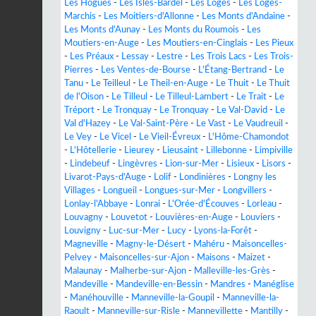
Les Hogues
-
Les Isles-Bardel
-
Les Loges
-
Les Loges-
Marchis
-
Les Moitiers-d'Allonne
-
Les Monts d'Andaine
-
Les Monts d'Aunay
-
Les Monts du Roumois
-
Les
Moutiers-en-Auge
-
Les Moutiers-en-Cinglais
-
Les Pieux
-
Les Préaux
-
Lessay
-
Lestre
-
Les Trois Lacs
-
Les Trois-
Pierres
-
Les Ventes-de-Bourse
-
L'Étang-Bertrand
-
Le
Tanu
-
Le Teilleul
-
Le Theil-en-Auge
-
Le Thuit
-
Le Thuit
de l'Oison
-
Le Tilleul
-
Le Tilleul-Lambert
-
Le Trait
-
Le
Tréport
-
Le Tronquay
-
Le Tronquay
-
Le Val-David
-
Le
Val d'Hazey
-
Le Val-Saint-Père
-
Le Vast
-
Le Vaudreuil
-
Le Vey
-
Le Vicel
-
Le Vieil-Évreux
-
L'Hôme-Chamondot
-
L'Hôtellerie
-
Lieurey
-
Lieusaint
-
Lillebonne
-
Limpiville
-
Lindebeuf
-
Lingèvres
-
Lion-sur-Mer
-
Lisieux
-
Lisors
-
Livarot-Pays-d'Auge
-
Lolif
-
Londinières
-
Longny les
Villages
-
Longueil
-
Longues-sur-Mer
-
Longvillers
-
Lonlay-l'Abbaye
-
Lonrai
-
L'Orée-d'Écouves
-
Lorleau
-
Louvagny
-
Louvetot
-
Louvières-en-Auge
-
Louviers
-
Louvigny
-
Luc-sur-Mer
-
Lucy
-
Lyons-la-Forêt
-
Magneville
-
Magny-le-Désert
-
Mahéru
-
Maisoncelles-
Pelvey
-
Maisoncelles-sur-Ajon
-
Maisons
-
Maizet
-
Malaunay
-
Malherbe-sur-Ajon
-
Malleville-les-Grès
-
Mandeville
-
Mandeville-en-Bessin
-
Mandres
-
Manéglise
-
Manéhouville
-
Manneville-la-Goupil
-
Manneville-la-
Raoult
-
Manneville-sur-Risle
-
Mannevillette
-
Mantilly
-