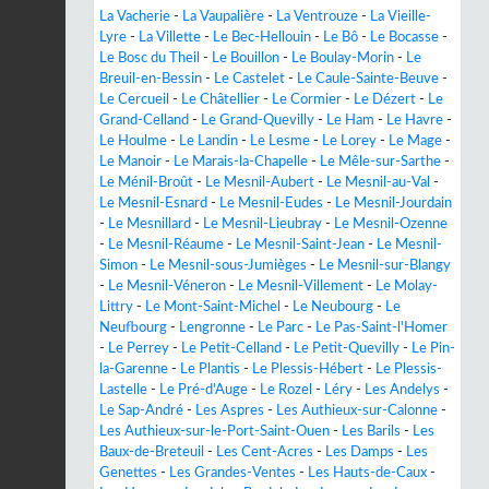
La Vacherie
-
La Vaupalière
-
La Ventrouze
-
La Vieille-
Lyre
-
La Villette
-
Le Bec-Hellouin
-
Le Bô
-
Le Bocasse
-
Le Bosc du Theil
-
Le Bouillon
-
Le Boulay-Morin
-
Le
Breuil-en-Bessin
-
Le Castelet
-
Le Caule-Sainte-Beuve
-
Le Cercueil
-
Le Châtellier
-
Le Cormier
-
Le Dézert
-
Le
Grand-Celland
-
Le Grand-Quevilly
-
Le Ham
-
Le Havre
-
Le Houlme
-
Le Landin
-
Le Lesme
-
Le Lorey
-
Le Mage
-
Le Manoir
-
Le Marais-la-Chapelle
-
Le Mêle-sur-Sarthe
-
Le Ménil-Broût
-
Le Mesnil-Aubert
-
Le Mesnil-au-Val
-
Le Mesnil-Esnard
-
Le Mesnil-Eudes
-
Le Mesnil-Jourdain
-
Le Mesnillard
-
Le Mesnil-Lieubray
-
Le Mesnil-Ozenne
-
Le Mesnil-Réaume
-
Le Mesnil-Saint-Jean
-
Le Mesnil-
Simon
-
Le Mesnil-sous-Jumièges
-
Le Mesnil-sur-Blangy
-
Le Mesnil-Véneron
-
Le Mesnil-Villement
-
Le Molay-
Littry
-
Le Mont-Saint-Michel
-
Le Neubourg
-
Le
Neufbourg
-
Lengronne
-
Le Parc
-
Le Pas-Saint-l'Homer
-
Le Perrey
-
Le Petit-Celland
-
Le Petit-Quevilly
-
Le Pin-
la-Garenne
-
Le Plantis
-
Le Plessis-Hébert
-
Le Plessis-
Lastelle
-
Le Pré-d'Auge
-
Le Rozel
-
Léry
-
Les Andelys
-
Le Sap-André
-
Les Aspres
-
Les Authieux-sur-Calonne
-
Les Authieux-sur-le-Port-Saint-Ouen
-
Les Barils
-
Les
Baux-de-Breteuil
-
Les Cent-Acres
-
Les Damps
-
Les
Genettes
-
Les Grandes-Ventes
-
Les Hauts-de-Caux
-