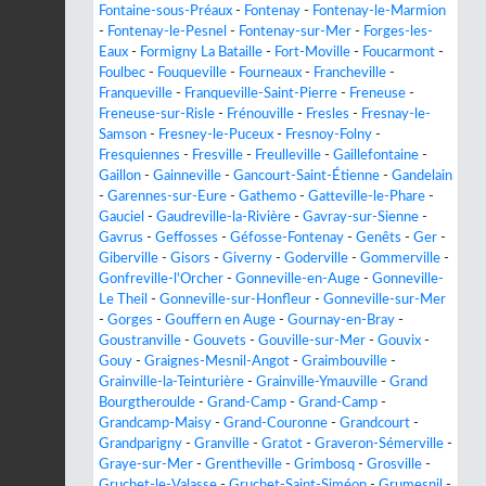
Fontaine-sous-Préaux
-
Fontenay
-
Fontenay-le-Marmion
-
Fontenay-le-Pesnel
-
Fontenay-sur-Mer
-
Forges-les-
Eaux
-
Formigny La Bataille
-
Fort-Moville
-
Foucarmont
-
Foulbec
-
Fouqueville
-
Fourneaux
-
Francheville
-
Franqueville
-
Franqueville-Saint-Pierre
-
Freneuse
-
Freneuse-sur-Risle
-
Frénouville
-
Fresles
-
Fresnay-le-
Samson
-
Fresney-le-Puceux
-
Fresnoy-Folny
-
Fresquiennes
-
Fresville
-
Freulleville
-
Gaillefontaine
-
Gaillon
-
Gainneville
-
Gancourt-Saint-Étienne
-
Gandelain
-
Garennes-sur-Eure
-
Gathemo
-
Gatteville-le-Phare
-
Gauciel
-
Gaudreville-la-Rivière
-
Gavray-sur-Sienne
-
Gavrus
-
Geffosses
-
Géfosse-Fontenay
-
Genêts
-
Ger
-
Giberville
-
Gisors
-
Giverny
-
Goderville
-
Gommerville
-
Gonfreville-l'Orcher
-
Gonneville-en-Auge
-
Gonneville-
Le Theil
-
Gonneville-sur-Honfleur
-
Gonneville-sur-Mer
-
Gorges
-
Gouffern en Auge
-
Gournay-en-Bray
-
Goustranville
-
Gouvets
-
Gouville-sur-Mer
-
Gouvix
-
Gouy
-
Graignes-Mesnil-Angot
-
Graimbouville
-
Grainville-la-Teinturière
-
Grainville-Ymauville
-
Grand
Bourgtheroulde
-
Grand-Camp
-
Grand-Camp
-
Grandcamp-Maisy
-
Grand-Couronne
-
Grandcourt
-
Grandparigny
-
Granville
-
Gratot
-
Graveron-Sémerville
-
Graye-sur-Mer
-
Grentheville
-
Grimbosq
-
Grosville
-
Gruchet-le-Valasse
-
Gruchet-Saint-Siméon
-
Grumesnil
-