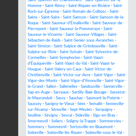
Homme
-
Saint-Rémy
-
Saint-Riquier-en-Rivière
-
Saint-
Roch-sur-Égrenne
-
Saint-Romain-de-Colbosc
-
Saint-
Saëns
-
Saint-Saire
-
Saint-Samson
-
Saint-Samson-de-la-
Roque
-
Saint-Sauveur-d'Émalleville
-
Saint-Sauveur-de-
Pierrepont
-
Saint-Sauveur-la-Pommeraye
-
Saint-
Sauveur-le-Vicomte
-
Saint-Sauveur-Villages
-
Saint-
Sébastien-de-Raids
-
Saint-Senier-sous-Avranches
-
Saint-Siméon
-
Saint-Sulpice-de-Grimbouville
-
Saint-
Sulpice-sur-Risle
-
Saint-Sylvain
-
Saint-Sylvestre-de-
Cormeilles
-
Saint-Symphorien
-
Saint-Vaast-
d'Équiqueville
-
Saint-Vaast-du-Val
-
Saint-Vaast-la-
Hougue
-
Saint-Valery-en-Caux
-
Saint-Victor-de-
Chrétienville
-
Saint-Victor-sur-Avre
-
Saint-Vigor
-
Saint-
Vigor-des-Monts
-
Saint-Vigor-d'Ymonville
-
Saint-Vigor-
le-Grand
-
Sallen
-
Sallenelles
-
Sandouville
-
Sannerville
-
Sap-en-Auge
-
Sarceaux
-
Sartilly-Baie-Bocage
-
Sassetot-
le-Mauconduit
-
Sassy
-
Sauchay
-
Saumont-la-Poterie
-
Saussey
-
Savigny-le-Vieux
-
Sées
-
Semallé
-
Senneville-
sur-Fécamp
-
Sénoville
-
Sept-Meules
-
Serquigny
-
Seulline
-
Sévigny
-
Sevrai
-
Sideville
-
Sigy-en-Bray
-
Smermesnil
-
Soliers
-
Soligny-la-Trappe
-
Sommervieu
-
Sommery
-
Sommesnil
-
Sortosville-en-Beaumont
-
Sotteville
-
Sotteville-lès-Rouen
-
Sotteville-sous-le-Val
-