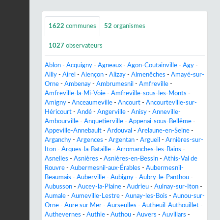
1622
communes
52
organismes
1027
observateurs
Ablon
-
Acquigny
-
Agneaux
-
Agon-Coutainville
-
Agy
-
Ailly
-
Airel
-
Alençon
-
Alizay
-
Almenêches
-
Amayé-sur-
Orne
-
Ambenay
-
Ambrumesnil
-
Amfreville
-
Amfreville-la-Mi-Voie
-
Amfreville-sous-les-Monts
-
Amigny
-
Anceaumeville
-
Ancourt
-
Ancourteville-sur-
Héricourt
-
Andé
-
Angerville
-
Anisy
-
Anneville-
Ambourville
-
Anquetierville
-
Appenai-sous-Bellême
-
Appeville-Annebault
-
Ardouval
-
Arelaune-en-Seine
-
Arganchy
-
Argences
-
Argentan
-
Argueil
-
Arnières-sur-
Iton
-
Arques-la-Bataille
-
Arromanches-les-Bains
-
Asnelles
-
Asnières
-
Asnières-en-Bessin
-
Athis-Val de
Rouvre
-
Aubermesnil-aux-Érables
-
Aubermesnil-
Beaumais
-
Auberville
-
Aubigny
-
Aubry-le-Panthou
-
Aubusson
-
Aucey-la-Plaine
-
Audrieu
-
Aulnay-sur-Iton
-
Aumale
-
Aumeville-Lestre
-
Aunay-les-Bois
-
Aunou-sur-
Orne
-
Aure sur Mer
-
Aurseulles
-
Autheuil-Authouillet
-
Authevernes
-
Authie
-
Authou
-
Auvers
-
Auvillars
-