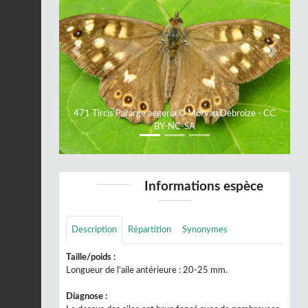
Previous
Next
471 Tircis Pararge aegeria © Morvan Debroize - CC
BY-NC-SA
Informations espèce
Description
Répartition
Synonymes
Taille/poids :
Longueur de l’aile antérieure : 20-25 mm.
Diagnose :