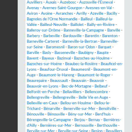
Auvilliers
-
Auxais
-
Auzebosc
-
Auzouville-l'Esneval
-
Avenay
-
Avernes-Saint-Gourgon
-
Avesnes-en-Val
-
Aviron
-
Avoine
-
Avranches
-
Avrilly
-
Azeville
-
Bacilly
-
Bagnoles de l'Orne Normandie
-
Bailleul
-
Bailleul-la-
Vallée
-
Bailleul-Neuville
-
Baillolet
-
Bailly-en-Rivière
-
Balleroy-sur-Drôme
-
Banneville-la-Campagne
-
Banville
-
Barbery
-
Barbeville
-
Bardouville
-
Barentin
-
Barenton
-
Barneville-Carteret
-
Barneville-la-Bertran
-
Barneville-
sur-Seine
-
Baromesnil
-
Baron-sur-Odon
-
Barquet
-
Barville
-
Basly
-
Basseneville
-
Baubigny
-
Baupte
-
Bavent
-
Bayeux
-
Bazinval
-
Bazoches-au-Houlme
-
Bazoches-sur-Hoëne
-
Beaubec-la-Rosière
-
Beauficel-en-
Lyons
-
Beaufour-Druval
-
Beaumesnil
-
Beaumont-en-
Auge
-
Beaumont-le-Hareng
-
Beaumont-le-Roger
-
Beaurepaire
-
Beaussault
-
Beauvain
-
Beauvoir
-
Beauvoir-en-Lyons
-
Bec-de-Mortagne
-
Belbeuf
-
Belforêt-en-Perche
-
Bellavilliers
-
Bellencombre
-
Bellengreville
-
Bellengreville
-
Belle Vie en Auge
-
Belleville-en-Caux
-
Bellou-en-Houlme
-
Bellou-le-
Trichard
-
Bénarville
-
Benerville-sur-Mer
-
Benoîtville
-
Bénouville
-
Bénouville
-
Bény-sur-Mer
-
Berd'huis
-
Bérengeville-la-Campagne
-
Berjou
-
Bernay
-
Bernières-
d'Ailly
-
Bernières-sur-Mer
-
Bernouville
-
Berthouville
-
Berville-sur-Mer
-
Berville-sur-Seine
-
Beslon
-
Beuvillers