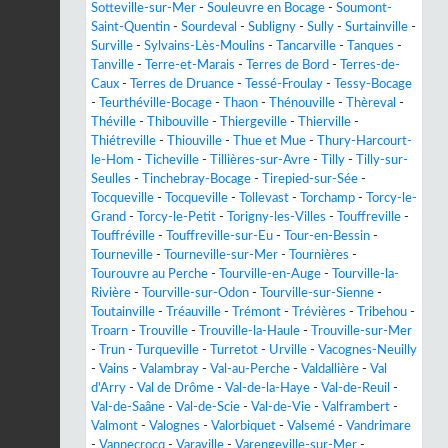
Sotteville-sur-Mer
-
Souleuvre en Bocage
-
Soumont-
Saint-Quentin
-
Sourdeval
-
Subligny
-
Sully
-
Surtainville
-
Surville
-
Sylvains-Lès-Moulins
-
Tancarville
-
Tanques
-
Tanville
-
Terre-et-Marais
-
Terres de Bord
-
Terres-de-
Caux
-
Terres de Druance
-
Tessé-Froulay
-
Tessy-Bocage
-
Teurthéville-Bocage
-
Thaon
-
Thénouville
-
Thèreval
-
Théville
-
Thibouville
-
Thiergeville
-
Thierville
-
Thiétreville
-
Thiouville
-
Thue et Mue
-
Thury-Harcourt-
le-Hom
-
Ticheville
-
Tillières-sur-Avre
-
Tilly
-
Tilly-sur-
Seulles
-
Tinchebray-Bocage
-
Tirepied-sur-Sée
-
Tocqueville
-
Tocqueville
-
Tollevast
-
Torchamp
-
Torcy-le-
Grand
-
Torcy-le-Petit
-
Torigny-les-Villes
-
Touffreville
-
Touffréville
-
Touffreville-sur-Eu
-
Tour-en-Bessin
-
Tourneville
-
Tourneville-sur-Mer
-
Tournières
-
Tourouvre au Perche
-
Tourville-en-Auge
-
Tourville-la-
Rivière
-
Tourville-sur-Odon
-
Tourville-sur-Sienne
-
Toutainville
-
Tréauville
-
Trémont
-
Trévières
-
Tribehou
-
Troarn
-
Trouville
-
Trouville-la-Haule
-
Trouville-sur-Mer
-
Trun
-
Turqueville
-
Turretot
-
Urville
-
Vacognes-Neuilly
-
Vains
-
Valambray
-
Val-au-Perche
-
Valdallière
-
Val
d'Arry
-
Val de Drôme
-
Val-de-la-Haye
-
Val-de-Reuil
-
Val-de-Saâne
-
Val-de-Scie
-
Val-de-Vie
-
Valframbert
-
Valmont
-
Valognes
-
Valorbiquet
-
Valsemé
-
Vandrimare
-
Vannecrocq
-
Varaville
-
Varengeville-sur-Mer
-