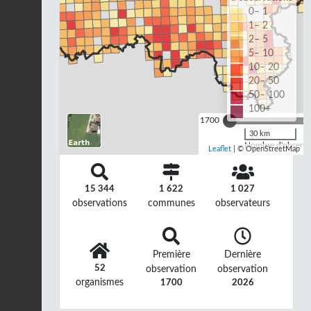
0– 1
1– 2
2– 5
5– 10
10– 20
20– 50
50– 100
100+
1700
30 km
Nombre d'observat
Leaflet
| © OpenStreetMap
15 344
1 622
1 027
observations
communes
observateurs
Première
Dernière
52
observation
observation
organismes
1700
2026