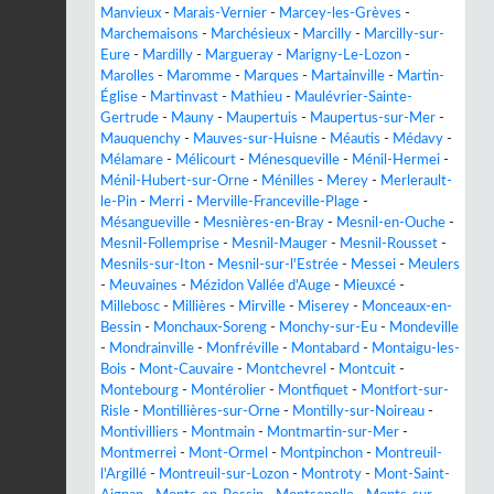
Manvieux
-
Marais-Vernier
-
Marcey-les-Grèves
-
Marchemaisons
-
Marchésieux
-
Marcilly
-
Marcilly-sur-
Eure
-
Mardilly
-
Margueray
-
Marigny-Le-Lozon
-
Marolles
-
Maromme
-
Marques
-
Martainville
-
Martin-
Église
-
Martinvast
-
Mathieu
-
Maulévrier-Sainte-
Gertrude
-
Mauny
-
Maupertuis
-
Maupertus-sur-Mer
-
Mauquenchy
-
Mauves-sur-Huisne
-
Méautis
-
Médavy
-
Mélamare
-
Mélicourt
-
Ménesqueville
-
Ménil-Hermei
-
Ménil-Hubert-sur-Orne
-
Ménilles
-
Merey
-
Merlerault-
le-Pin
-
Merri
-
Merville-Franceville-Plage
-
Mésangueville
-
Mesnières-en-Bray
-
Mesnil-en-Ouche
-
Mesnil-Follemprise
-
Mesnil-Mauger
-
Mesnil-Rousset
-
Mesnils-sur-Iton
-
Mesnil-sur-l'Estrée
-
Messei
-
Meulers
-
Meuvaines
-
Mézidon Vallée d'Auge
-
Mieuxcé
-
Millebosc
-
Millières
-
Mirville
-
Miserey
-
Monceaux-en-
Bessin
-
Monchaux-Soreng
-
Monchy-sur-Eu
-
Mondeville
-
Mondrainville
-
Monfréville
-
Montabard
-
Montaigu-les-
Bois
-
Mont-Cauvaire
-
Montchevrel
-
Montcuit
-
Montebourg
-
Montérolier
-
Montfiquet
-
Montfort-sur-
Risle
-
Montillières-sur-Orne
-
Montilly-sur-Noireau
-
Montivilliers
-
Montmain
-
Montmartin-sur-Mer
-
Montmerrei
-
Mont-Ormel
-
Montpinchon
-
Montreuil-
l'Argillé
-
Montreuil-sur-Lozon
-
Montroty
-
Mont-Saint-