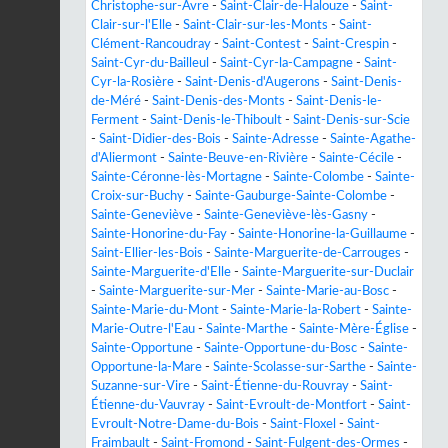
Christophe-sur-Avre
-
Saint-Clair-de-Halouze
-
Saint-
Clair-sur-l'Elle
-
Saint-Clair-sur-les-Monts
-
Saint-
Clément-Rancoudray
-
Saint-Contest
-
Saint-Crespin
-
Saint-Cyr-du-Bailleul
-
Saint-Cyr-la-Campagne
-
Saint-
Cyr-la-Rosière
-
Saint-Denis-d'Augerons
-
Saint-Denis-
de-Méré
-
Saint-Denis-des-Monts
-
Saint-Denis-le-
Ferment
-
Saint-Denis-le-Thiboult
-
Saint-Denis-sur-Scie
-
Saint-Didier-des-Bois
-
Sainte-Adresse
-
Sainte-Agathe-
d'Aliermont
-
Sainte-Beuve-en-Rivière
-
Sainte-Cécile
-
Sainte-Céronne-lès-Mortagne
-
Sainte-Colombe
-
Sainte-
Croix-sur-Buchy
-
Sainte-Gauburge-Sainte-Colombe
-
Sainte-Geneviève
-
Sainte-Geneviève-lès-Gasny
-
Sainte-Honorine-du-Fay
-
Sainte-Honorine-la-Guillaume
-
Saint-Ellier-les-Bois
-
Sainte-Marguerite-de-Carrouges
-
Sainte-Marguerite-d'Elle
-
Sainte-Marguerite-sur-Duclair
-
Sainte-Marguerite-sur-Mer
-
Sainte-Marie-au-Bosc
-
Sainte-Marie-du-Mont
-
Sainte-Marie-la-Robert
-
Sainte-
Marie-Outre-l'Eau
-
Sainte-Marthe
-
Sainte-Mère-Église
-
Sainte-Opportune
-
Sainte-Opportune-du-Bosc
-
Sainte-
Opportune-la-Mare
-
Sainte-Scolasse-sur-Sarthe
-
Sainte-
Suzanne-sur-Vire
-
Saint-Étienne-du-Rouvray
-
Saint-
Étienne-du-Vauvray
-
Saint-Evroult-de-Montfort
-
Saint-
Evroult-Notre-Dame-du-Bois
-
Saint-Floxel
-
Saint-
Fraimbault
-
Saint-Fromond
-
Saint-Fulgent-des-Ormes
-