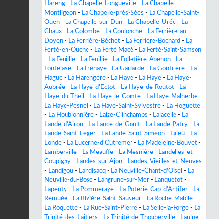
Hareng
-
La Chapelle-Longueville
-
La Chapelle-
Montligeon
-
La Chapelle-près-Sées
-
La Chapelle-Saint-
Ouen
-
La Chapelle-sur-Dun
-
La Chapelle-Urée
-
La
Chaux
-
La Colombe
-
La Coulonche
-
La Ferrière-au-
Doyen
-
La Ferrière-Béchet
-
La Ferrière-Bochard
-
La
Ferté-en-Ouche
-
La Ferté Macé
-
La Ferté-Saint-Samson
-
La Feuillie
-
La Feuillie
-
La Folletière-Abenon
-
La
Fontelaye
-
La Frénaye
-
La Gaillarde
-
La Gonfrière
-
La
Hague
-
La Harengère
-
La Haye
-
La Haye
-
La Haye-
Aubrée
-
La Haye-d'Ectot
-
La Haye-de-Routot
-
La
Haye-du-Theil
-
La Haye-le-Comte
-
La Haye-Malherbe
-
La Haye-Pesnel
-
La Haye-Saint-Sylvestre
-
La Hoguette
-
La Houblonnière
-
Laize-Clinchamps
-
Lalacelle
-
La
Lande-d'Airou
-
La Lande-de-Goult
-
La Lande-Patry
-
La
Lande-Saint-Léger
-
La Lande-Saint-Siméon
-
Laleu
-
La
Londe
-
La Lucerne-d'Outremer
-
La Madeleine-Bouvet
-
Lamberville
-
La Meauffe
-
La Mesnière
-
Landelles-et-
Coupigny
-
Landes-sur-Ajon
-
Landes-Vieilles-et-Neuves
-
Landigou
-
Landisacq
-
La Neuville-Chant-d'Oisel
-
La
Neuville-du-Bosc
-
Langrune-sur-Mer
-
Lanquetot
-
Lapenty
-
La Pommeraye
-
La Poterie-Cap-d'Antifer
-
La
Remuée
-
La Rivière-Saint-Sauveur
-
La Roche-Mabile
-
La Roquette
-
La Rue-Saint-Pierre
-
La Selle-la-Forge
-
La
Trinité-des-Laitiers
-
La Trinité-de-Thouberville
-
Laulne
-