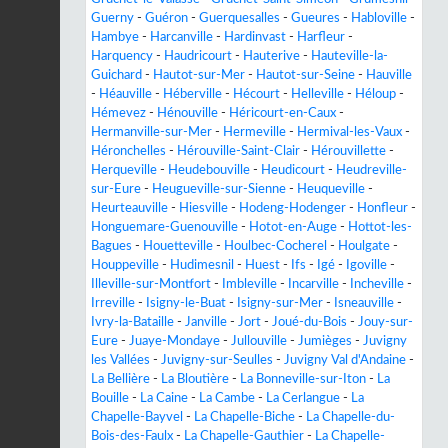
Guerny
-
Guéron
-
Guerquesalles
-
Gueures
-
Habloville
-
Hambye
-
Harcanville
-
Hardinvast
-
Harfleur
-
Harquency
-
Haudricourt
-
Hauterive
-
Hauteville-la-
Guichard
-
Hautot-sur-Mer
-
Hautot-sur-Seine
-
Hauville
-
Héauville
-
Héberville
-
Hécourt
-
Helleville
-
Héloup
-
Hémevez
-
Hénouville
-
Héricourt-en-Caux
-
Hermanville-sur-Mer
-
Hermeville
-
Hermival-les-Vaux
-
Héronchelles
-
Hérouville-Saint-Clair
-
Hérouvillette
-
Herqueville
-
Heudebouville
-
Heudicourt
-
Heudreville-
sur-Eure
-
Heugueville-sur-Sienne
-
Heuqueville
-
Heurteauville
-
Hiesville
-
Hodeng-Hodenger
-
Honfleur
-
Honguemare-Guenouville
-
Hotot-en-Auge
-
Hottot-les-
Bagues
-
Houetteville
-
Houlbec-Cocherel
-
Houlgate
-
Houppeville
-
Hudimesnil
-
Huest
-
Ifs
-
Igé
-
Igoville
-
Illeville-sur-Montfort
-
Imbleville
-
Incarville
-
Incheville
-
Irreville
-
Isigny-le-Buat
-
Isigny-sur-Mer
-
Isneauville
-
Ivry-la-Bataille
-
Janville
-
Jort
-
Joué-du-Bois
-
Jouy-sur-
Eure
-
Juaye-Mondaye
-
Jullouville
-
Jumièges
-
Juvigny
les Vallées
-
Juvigny-sur-Seulles
-
Juvigny Val d'Andaine
-
La Bellière
-
La Bloutière
-
La Bonneville-sur-Iton
-
La
Bouille
-
La Caine
-
La Cambe
-
La Cerlangue
-
La
Chapelle-Bayvel
-
La Chapelle-Biche
-
La Chapelle-du-
Bois-des-Faulx
-
La Chapelle-Gauthier
-
La Chapelle-