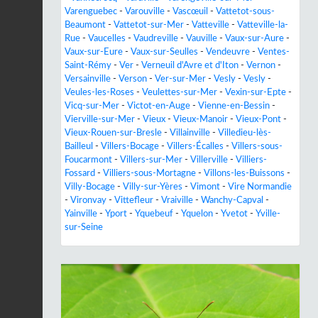
Varenguebec
-
Varouville
-
Vascœuil
-
Vattetot-sous-
Beaumont
-
Vattetot-sur-Mer
-
Vatteville
-
Vatteville-la-
Rue
-
Vaucelles
-
Vaudreville
-
Vauville
-
Vaux-sur-Aure
-
Vaux-sur-Eure
-
Vaux-sur-Seulles
-
Vendeuvre
-
Ventes-
Saint-Rémy
-
Ver
-
Verneuil d'Avre et d'Iton
-
Vernon
-
Versainville
-
Verson
-
Ver-sur-Mer
-
Vesly
-
Vesly
-
Veules-les-Roses
-
Veulettes-sur-Mer
-
Vexin-sur-Epte
-
Vicq-sur-Mer
-
Victot-en-Auge
-
Vienne-en-Bessin
-
Vierville-sur-Mer
-
Vieux
-
Vieux-Manoir
-
Vieux-Pont
-
Vieux-Rouen-sur-Bresle
-
Villainville
-
Villedieu-lès-
Bailleul
-
Villers-Bocage
-
Villers-Écalles
-
Villers-sous-
Foucarmont
-
Villers-sur-Mer
-
Villerville
-
Villiers-
Fossard
-
Villiers-sous-Mortagne
-
Villons-les-Buissons
-
Villy-Bocage
-
Villy-sur-Yères
-
Vimont
-
Vire Normandie
-
Vironvay
-
Vittefleur
-
Vraiville
-
Wanchy-Capval
-
Yainville
-
Yport
-
Yquebeuf
-
Yquelon
-
Yvetot
-
Yville-
sur-Seine