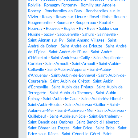
Roiville
-
Romagny Fontenay
-
Romilly-sur-Andelle
-
Roncey
-
Roncherolles-en-Bray
-
Roncherolles-sur-le-
Vivier
-
Rosay
-
Rosay-sur-Lieure
-
Rosel
-
Rots
-
Rouen
-
Rougemontier
-
Roumare
-
Rouperroux
-
Routot
-
Rouvray
-
Rouvres
-
Rugles
-
Ry
-
Ryes
-
Sablons sur
Huisne
-
Sacey
-
Sacquenville
-
Sahurs
-
Sainneville
-
Saint-Aignan-sur-Ry
-
Saint-Amand-Villages
-
Saint-
André-de-Bohon
-
Saint-André-de-Briouze
-
Saint-André-
de-l'Épine
-
Saint-André-de-l'Eure
-
Saint-André-
d'Hébertot
-
Saint-André-sur-Cailly
-
Saint-Aquilin-de-
Corbion
-
Saint-Arnoult
-
Saint-Arnoult
-
Saint-Aubin-
Celloville
-
Saint-Aubin-d'Appenai
-
Saint-Aubin-
d'Arquenay
-
Saint-Aubin-de-Bonneval
-
Saint-Aubin-de-
Courteraie
-
Saint-Aubin-de-Crétot
-
Saint-Aubin-
d'Écrosville
-
Saint-Aubin-des-Préaux
-
Saint-Aubin-de-
Terregatte
-
Saint-Aubin-du-Thenney
-
Saint-Aubin-
Épinay
-
Saint-Aubin-le-Cauf
-
Saint-Aubin-lès-Elbeuf
-
Saint-Aubin-Routot
-
Saint-Aubin-sur-Gaillon
-
Saint-
Aubin-sur-Mer
-
Saint-Aubin-sur-Mer
-
Saint-Aubin-sur-
Quillebeuf
-
Saint-Aubin-sur-Scie
-
Saint-Barthélemy
-
Saint-Benoît-des-Ombres
-
Saint-Benoît-d'Hébertot
-
Saint-Bômer-les-Forges
-
Saint-Brice
-
Saint-Brice
-
Saint-
Brice-sous-Rânes
-
Saint-Céneri-le-Gérei
-
Saint-