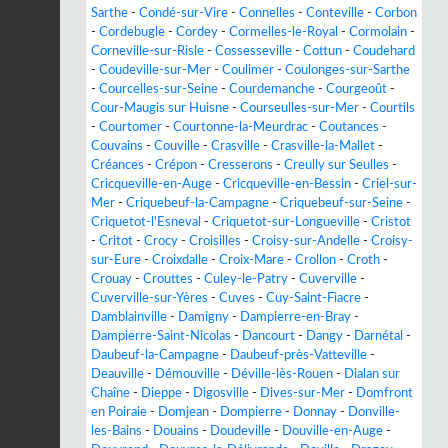
Sarthe
-
Condé-sur-Vire
-
Connelles
-
Conteville
-
Corbon
-
Cordebugle
-
Cordey
-
Cormelles-le-Royal
-
Cormolain
-
Corneville-sur-Risle
-
Cossesseville
-
Cottun
-
Coudehard
-
Coudeville-sur-Mer
-
Coulimer
-
Coulonges-sur-Sarthe
-
Courcelles-sur-Seine
-
Courdemanche
-
Courgeoût
-
Cour-Maugis sur Huisne
-
Courseulles-sur-Mer
-
Courtils
-
Courtomer
-
Courtonne-la-Meurdrac
-
Coutances
-
Couvains
-
Couville
-
Crasville
-
Crasville-la-Mallet
-
Créances
-
Crépon
-
Cresserons
-
Creully sur Seulles
-
Cricqueville-en-Auge
-
Cricqueville-en-Bessin
-
Criel-sur-
Mer
-
Criquebeuf-la-Campagne
-
Criquebeuf-sur-Seine
-
Criquetot-l'Esneval
-
Criquetot-sur-Longueville
-
Cristot
-
Critot
-
Crocy
-
Croisilles
-
Croisy-sur-Andelle
-
Croisy-
sur-Eure
-
Croixdalle
-
Croix-Mare
-
Crollon
-
Croth
-
Crouay
-
Crouttes
-
Culey-le-Patry
-
Cuverville
-
Cuverville-sur-Yères
-
Cuves
-
Cuy-Saint-Fiacre
-
Damblainville
-
Damigny
-
Dampierre-en-Bray
-
Dampierre-Saint-Nicolas
-
Dancourt
-
Dangy
-
Darnétal
-
Daubeuf-la-Campagne
-
Daubeuf-près-Vatteville
-
Deauville
-
Démouville
-
Déville-lès-Rouen
-
Dialan sur
Chaîne
-
Dieppe
-
Digosville
-
Dives-sur-Mer
-
Domfront
en Poiraie
-
Domjean
-
Dompierre
-
Donnay
-
Donville-
les-Bains
-
Douains
-
Doudeville
-
Douville-en-Auge
-