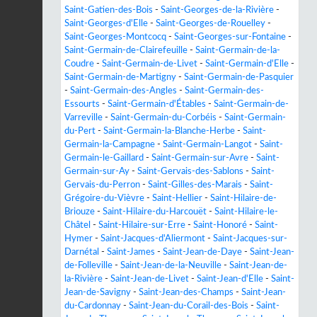
Saint-Gatien-des-Bois
-
Saint-Georges-de-la-Rivière
-
Saint-Georges-d'Elle
-
Saint-Georges-de-Rouelley
-
Saint-Georges-Montcocq
-
Saint-Georges-sur-Fontaine
-
Saint-Germain-de-Clairefeuille
-
Saint-Germain-de-la-
Coudre
-
Saint-Germain-de-Livet
-
Saint-Germain-d'Elle
-
Saint-Germain-de-Martigny
-
Saint-Germain-de-Pasquier
-
Saint-Germain-des-Angles
-
Saint-Germain-des-
Essourts
-
Saint-Germain-d'Étables
-
Saint-Germain-de-
Varreville
-
Saint-Germain-du-Corbéis
-
Saint-Germain-
du-Pert
-
Saint-Germain-la-Blanche-Herbe
-
Saint-
Germain-la-Campagne
-
Saint-Germain-Langot
-
Saint-
Germain-le-Gaillard
-
Saint-Germain-sur-Avre
-
Saint-
Germain-sur-Ay
-
Saint-Gervais-des-Sablons
-
Saint-
Gervais-du-Perron
-
Saint-Gilles-des-Marais
-
Saint-
Grégoire-du-Vièvre
-
Saint-Hellier
-
Saint-Hilaire-de-
Briouze
-
Saint-Hilaire-du-Harcouët
-
Saint-Hilaire-le-
Châtel
-
Saint-Hilaire-sur-Erre
-
Saint-Honoré
-
Saint-
Hymer
-
Saint-Jacques-d'Aliermont
-
Saint-Jacques-sur-
Darnétal
-
Saint-James
-
Saint-Jean-de-Daye
-
Saint-Jean-
de-Folleville
-
Saint-Jean-de-la-Neuville
-
Saint-Jean-de-
la-Rivière
-
Saint-Jean-de-Livet
-
Saint-Jean-d'Elle
-
Saint-
Jean-de-Savigny
-
Saint-Jean-des-Champs
-
Saint-Jean-
du-Cardonnay
-
Saint-Jean-du-Corail-des-Bois
-
Saint-