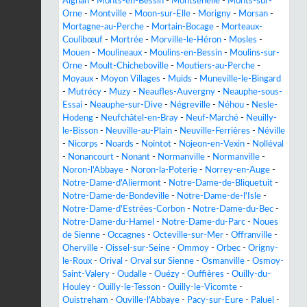
Aignan
-
Monts-en-Bessin
-
Montsenelle
-
Monts-sur-
Orne
-
Montville
-
Moon-sur-Elle
-
Morigny
-
Morsan
-
Mortagne-au-Perche
-
Mortain-Bocage
-
Morteaux-
Coulibœuf
-
Mortrée
-
Morville-le-Héron
-
Mosles
-
Mouen
-
Moulineaux
-
Moulins-en-Bessin
-
Moulins-sur-
Orne
-
Moult-Chicheboville
-
Moutiers-au-Perche
-
Moyaux
-
Moyon Villages
-
Muids
-
Muneville-le-Bingard
-
Mutrécy
-
Muzy
-
Neaufles-Auvergny
-
Neauphe-sous-
Essai
-
Neauphe-sur-Dive
-
Négreville
-
Néhou
-
Nesle-
Hodeng
-
Neufchâtel-en-Bray
-
Neuf-Marché
-
Neuilly-
le-Bisson
-
Neuville-au-Plain
-
Neuville-Ferrières
-
Néville
-
Nicorps
-
Noards
-
Nointot
-
Nojeon-en-Vexin
-
Nolléval
-
Nonancourt
-
Nonant
-
Normanville
-
Normanville
-
Noron-l'Abbaye
-
Noron-la-Poterie
-
Norrey-en-Auge
-
Notre-Dame-d'Aliermont
-
Notre-Dame-de-Bliquetuit
-
Notre-Dame-de-Bondeville
-
Notre-Dame-de-l'Isle
-
Notre-Dame-d'Estrées-Corbon
-
Notre-Dame-du-Bec
-
Notre-Dame-du-Hamel
-
Notre-Dame-du-Parc
-
Noues
de Sienne
-
Occagnes
-
Octeville-sur-Mer
-
Offranville
-
Oherville
-
Oissel-sur-Seine
-
Ommoy
-
Orbec
-
Origny-
le-Roux
-
Orival
-
Orval sur Sienne
-
Osmanville
-
Osmoy-
Saint-Valery
-
Oudalle
-
Ouézy
-
Ouffières
-
Ouilly-du-
Houley
-
Ouilly-le-Tesson
-
Ouilly-le-Vicomte
-
Ouistreham
-
Ouville-l'Abbaye
-
Pacy-sur-Eure
-
Paluel
-