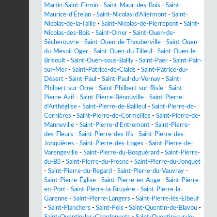
Martin-Saint-Firmin
-
Saint-Maur-des-Bois
-
Saint-
Maurice-d'Ételan
-
Saint-Nicolas-d'Aliermont
-
Saint-
Nicolas-de-la-Taille
-
Saint-Nicolas-de-Pierrepont
-
Saint-
Nicolas-des-Bois
-
Saint-Omer
-
Saint-Ouen-de-
Sécherouvre
-
Saint-Ouen-de-Thouberville
-
Saint-Ouen-
du-Mesnil-Oger
-
Saint-Ouen-du-Tilleul
-
Saint-Ouen-le-
Brisoult
-
Saint-Ouen-sous-Bailly
-
Saint-Paër
-
Saint-Pair-
sur-Mer
-
Saint-Patrice-de-Claids
-
Saint-Patrice-du-
Désert
-
Saint-Paul
-
Saint-Paul-du-Vernay
-
Saint-
Philbert-sur-Orne
-
Saint-Philbert-sur-Risle
-
Saint-
Pierre-Azif
-
Saint-Pierre-Bénouville
-
Saint-Pierre-
d'Arthéglise
-
Saint-Pierre-de-Bailleul
-
Saint-Pierre-de-
Cernières
-
Saint-Pierre-de-Cormeilles
-
Saint-Pierre-de-
Manneville
-
Saint-Pierre-d'Entremont
-
Saint-Pierre-
des-Fleurs
-
Saint-Pierre-des-Ifs
-
Saint-Pierre-des-
Jonquières
-
Saint-Pierre-des-Loges
-
Saint-Pierre-de-
Varengeville
-
Saint-Pierre-du-Bosguérard
-
Saint-Pierre-
du-Bû
-
Saint-Pierre-du-Fresne
-
Saint-Pierre-du-Jonquet
-
Saint-Pierre-du-Regard
-
Saint-Pierre-du-Vauvray
-
Saint-Pierre-Église
-
Saint-Pierre-en-Auge
-
Saint-Pierre-
en-Port
-
Saint-Pierre-la-Bruyère
-
Saint-Pierre-la-
Garenne
-
Saint-Pierre-Langers
-
Saint-Pierre-lès-Elbeuf
-
Saint-Planchers
-
Saint-Pois
-
Saint-Quentin-de-Blavou
-
Saint-Quentin-les-Chardonnets
-
Saint-Quentin-sur-le-