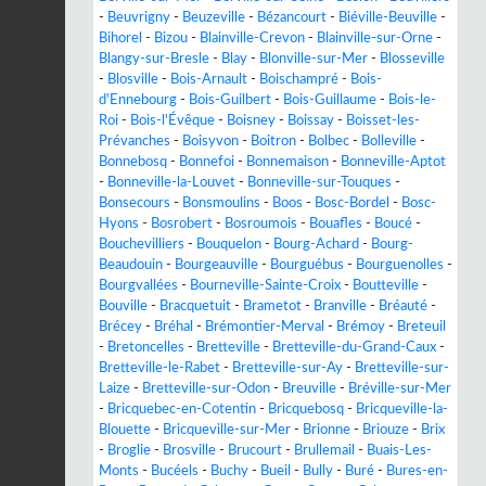
-
Beuvrigny
-
Beuzeville
-
Bézancourt
-
Biéville-Beuville
-
Bihorel
-
Bizou
-
Blainville-Crevon
-
Blainville-sur-Orne
-
Blangy-sur-Bresle
-
Blay
-
Blonville-sur-Mer
-
Blosseville
-
Blosville
-
Bois-Arnault
-
Boischampré
-
Bois-
d'Ennebourg
-
Bois-Guilbert
-
Bois-Guillaume
-
Bois-le-
Roi
-
Bois-l'Évêque
-
Boisney
-
Boissay
-
Boisset-les-
Prévanches
-
Boisyvon
-
Boitron
-
Bolbec
-
Bolleville
-
Bonnebosq
-
Bonnefoi
-
Bonnemaison
-
Bonneville-Aptot
-
Bonneville-la-Louvet
-
Bonneville-sur-Touques
-
Bonsecours
-
Bonsmoulins
-
Boos
-
Bosc-Bordel
-
Bosc-
Hyons
-
Bosrobert
-
Bosroumois
-
Bouafles
-
Boucé
-
Bouchevilliers
-
Bouquelon
-
Bourg-Achard
-
Bourg-
Beaudouin
-
Bourgeauville
-
Bourguébus
-
Bourguenolles
-
Bourgvallées
-
Bourneville-Sainte-Croix
-
Boutteville
-
Bouville
-
Bracquetuit
-
Brametot
-
Branville
-
Bréauté
-
Brécey
-
Bréhal
-
Brémontier-Merval
-
Brémoy
-
Breteuil
-
Bretoncelles
-
Bretteville
-
Bretteville-du-Grand-Caux
-
Bretteville-le-Rabet
-
Bretteville-sur-Ay
-
Bretteville-sur-
Laize
-
Bretteville-sur-Odon
-
Breuville
-
Bréville-sur-Mer
-
Bricquebec-en-Cotentin
-
Bricquebosq
-
Bricqueville-la-
Blouette
-
Bricqueville-sur-Mer
-
Brionne
-
Briouze
-
Brix
-
Broglie
-
Brosville
-
Brucourt
-
Brullemail
-
Buais-Les-
Monts
-
Bucéels
-
Buchy
-
Bueil
-
Bully
-
Buré
-
Bures-en-