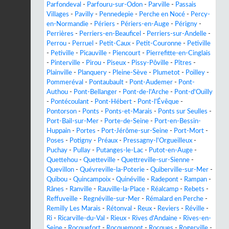
Parfondeval
-
Parfouru-sur-Odon
-
Parville
-
Passais
Villages
-
Pavilly
-
Pennedepie
-
Perche en Nocé
-
Percy-
en-Normandie
-
Périers
-
Périers-en-Auge
-
Périgny
-
Perrières
-
Perriers-en-Beauficel
-
Perriers-sur-Andelle
-
Perrou
-
Perruel
-
Petit-Caux
-
Petit-Couronne
-
Petiville
-
Petiville
-
Picauville
-
Piencourt
-
Pierrefitte-en-Cinglais
-
Pinterville
-
Pirou
-
Piseux
-
Pissy-Pôville
-
Pîtres
-
Plainville
-
Planquery
-
Pleine-Sève
-
Plumetot
-
Poilley
-
Pommeréval
-
Pontaubault
-
Pont-Audemer
-
Pont-
Authou
-
Pont-Bellanger
-
Pont-de-l'Arche
-
Pont-d'Ouilly
-
Pontécoulant
-
Pont-Hébert
-
Pont-l'Évêque
-
Pontorson
-
Ponts
-
Ponts-et-Marais
-
Ponts sur Seulles
-
Port-Bail-sur-Mer
-
Porte-de-Seine
-
Port-en-Bessin-
Huppain
-
Portes
-
Port-Jérôme-sur-Seine
-
Port-Mort
-
Poses
-
Potigny
-
Préaux
-
Pressagny-l'Orgueilleux
-
Puchay
-
Pullay
-
Putanges-le-Lac
-
Putot-en-Auge
-
Quettehou
-
Quetteville
-
Quettreville-sur-Sienne
-
Quevillon
-
Quévreville-la-Poterie
-
Quiberville-sur-Mer
-
Quibou
-
Quincampoix
-
Quinéville
-
Radepont
-
Rampan
-
Rânes
-
Ranville
-
Rauville-la-Place
-
Réalcamp
-
Rebets
-
Reffuveille
-
Regnéville-sur-Mer
-
Rémalard en Perche
-
Remilly Les Marais
-
Rétonval
-
Reux
-
Reviers
-
Réville
-
Ri
-
Ricarville-du-Val
-
Rieux
-
Rives d'Andaine
-
Rives-en-
Seine
-
Rocquefort
-
Rocquemont
-
Rocques
-
Rogerville
-