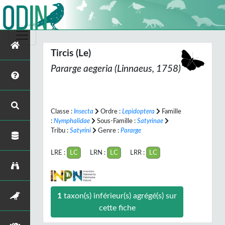
Tircis (Le)
Pararge aegeria
(Linnaeus, 1758)
Classe :
Insecta
Ordre :
Lepidoptera
Famille
:
Nymphalidae
Sous-Famille :
Satyrinae
Tribu :
Satyrini
Genre :
Pararge
LRE :
LC
LRN :
LC
LRR :
LC
1
taxon(s) inférieur(s) agrégé(s) sur
cette fiche