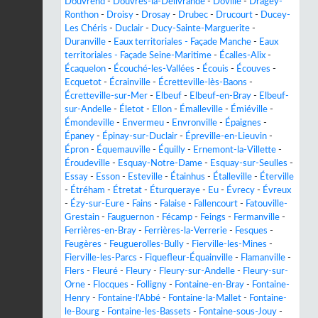
Douvrend
-
Douvres-la-Délivrande
-
Doville
-
Dragey-
Ronthon
-
Droisy
-
Drosay
-
Drubec
-
Drucourt
-
Ducey-
Les Chéris
-
Duclair
-
Ducy-Sainte-Marguerite
-
Duranville
-
Eaux territoriales - Façade Manche
-
Eaux
territoriales - Façade Seine-Maritime
-
Écalles-Alix
-
Écaquelon
-
Écouché-les-Vallées
-
Écouis
-
Écouves
-
Ecquetot
-
Écrainville
-
Écretteville-lès-Baons
-
Écretteville-sur-Mer
-
Elbeuf
-
Elbeuf-en-Bray
-
Elbeuf-
sur-Andelle
-
Életot
-
Ellon
-
Émalleville
-
Émiéville
-
Émondeville
-
Envermeu
-
Envronville
-
Épaignes
-
Épaney
-
Épinay-sur-Duclair
-
Épreville-en-Lieuvin
-
Épron
-
Équemauville
-
Équilly
-
Ernemont-la-Villette
-
Éroudeville
-
Esquay-Notre-Dame
-
Esquay-sur-Seulles
-
Essay
-
Esson
-
Esteville
-
Étainhus
-
Étalleville
-
Éterville
-
Étréham
-
Étretat
-
Éturqueraye
-
Eu
-
Évrecy
-
Évreux
-
Ézy-sur-Eure
-
Fains
-
Falaise
-
Fallencourt
-
Fatouville-
Grestain
-
Fauguernon
-
Fécamp
-
Feings
-
Fermanville
-
Ferrières-en-Bray
-
Ferrières-la-Verrerie
-
Fesques
-
Feugères
-
Feuguerolles-Bully
-
Fierville-les-Mines
-
Fierville-les-Parcs
-
Fiquefleur-Équainville
-
Flamanville
-
Flers
-
Fleuré
-
Fleury
-
Fleury-sur-Andelle
-
Fleury-sur-
Orne
-
Flocques
-
Folligny
-
Fontaine-en-Bray
-
Fontaine-
Henry
-
Fontaine-l'Abbé
-
Fontaine-la-Mallet
-
Fontaine-
le-Bourg
-
Fontaine-les-Bassets
-
Fontaine-sous-Jouy
-