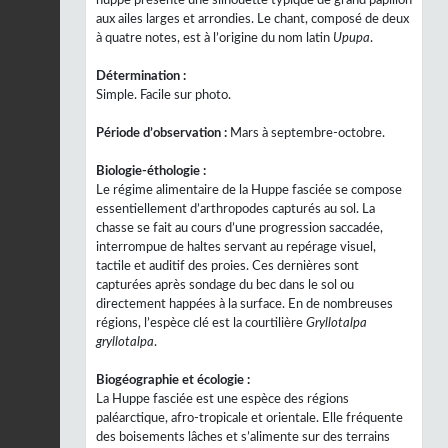
huppe présente une silhouette typique de grand papillon
aux ailes larges et arrondies. Le chant, composé de deux
à quatre notes, est à l’origine du nom latin
Upupa
.
Détermination :
Simple. Facile sur photo.
Période d’observation :
Mars à septembre-octobre.
Biologie-éthologie :
Le régime alimentaire de la Huppe fasciée se compose
essentiellement d’arthropodes capturés au sol. La
chasse se fait au cours d’une progression saccadée,
interrompue de haltes servant au repérage visuel,
tactile et auditif des proies. Ces dernières sont
capturées après sondage du bec dans le sol ou
directement happées à la surface. En de nombreuses
régions, l’espèce clé est la courtilière
Gryllotalpa
gryllotalpa
.
Biogéographie et écologie :
La Huppe fasciée est une espèce des régions
paléarctique, afro-tropicale et orientale. Elle fréquente
des boisements lâches et s’alimente sur des terrains