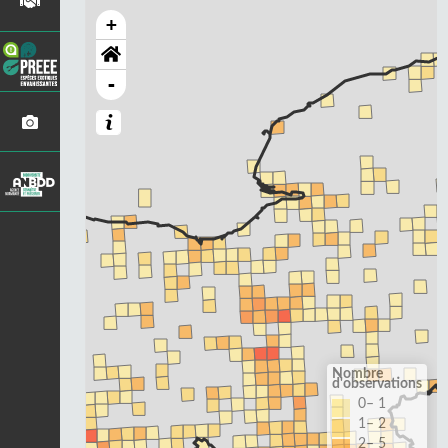
+
-
Nombre
d'observations
0– 1
1– 2
2– 5