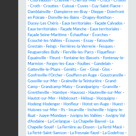
-
Courvaudon
-
Crasville
-
Criel-sur-Mer
-
Crocy
-
Crollon
-
Croth
-
Crouttes
-
Cuissai
-
Cuves
-
Cuy-Saint-Fiacre
-
Damblainville
-
Dampierre-en-Bray
-
Dieppe
-
Domfront
en Poiraie
-
Donville-les-Bains
-
Dragey-Ronthon
-
Ducey-Les Chéris
-
Eaux territoriales - Façade Calvados
-
Eaux territoriales - Façade Manche
-
Eaux territoriales -
Façade Seine-Maritime
-
Échauffour
-
Écorches
-
Écouché-les-Vallées
-
Écouves
-
Essay
-
Fatouville-
Grestain
-
Feings
-
Ferrières-la-Verrerie
-
Fesques
-
Feuguerolles-Bully
-
Fierville-les-Parcs
-
Fiquefleur-
Équainville
-
Fleuré
-
Fontaine-les-Bassets
-
Fontenay-le-
Marmion
-
Forges-les-Eaux
-
Foulbec
-
Gandelain
-
Gatteville-le-Phare
-
Genêts
-
Ger
-
Ginai
-
Glos
-
Gonfreville-l'Orcher
-
Gouffern en Auge
-
Goustranville
-
Gouville-sur-Mer
-
Grainville-la-Teinturière
-
Grand-
Camp
-
Grandcamp-Maisy
-
Grandparigny
-
Granville
-
Grentheville
-
Hambye
-
Haussez
-
Hauteville-sur-Mer
-
Hautot-sur-Mer
-
Hébécourt
-
Héloup
-
Hocquigny
-
Hodeng-Hodenger
-
Honfleur
-
Hotot-en-Auge
-
Huest
-
Huisnes-sur-Mer
-
Ifs
-
Incarville
-
Incheville
-
Isigny-le-
Buat
-
Juaye-Mondaye
-
Juvigny les Vallées
-
Juvigny Val
d'Andaine
-
La Cerlangue
-
La Chapelle-Bayvel
-
La
Chapelle-Souëf
-
La Ferrière-au-Doyen
-
La Ferté Macé
-
La Ferté-Saint-Samson
-
La Fresnaie-Fayel
-
La Godefroy
-