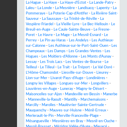
La Hague
-
La Haye
-
La Haye-d'Ectot
-
La Lande-Patry
-
Laleu
-
La Londe
-
La Mesnière
-
Landisacq
-
Lapenty
-
La
Pommeraye
-
La Poterie-Cap-d'Antifer
-
La Rivière-Saint-
Sauveur
-
La Saussaye
-
La Trinité-de-Réville
-
La
Vespière-Friardel
-
La Vieille-Lyre
-
Le Bec-Hellouin
-
Le
Breuil-en-Auge
-
Le Caule-Sainte-Beuve
-
Le Fresne-
Poret
-
Le Havre
-
Le Mage
-
Le Mesnil-Esnard
-
Le
Perrey
-
Le Pin-au-Haras
-
Les Andelys
-
Les Authieux-
sur-Calonne
-
Les Authieux-sur-le-Port-Saint-Ouen
-
Les
Champeaux
-
Les Damps
-
Les Grandes-Ventes
-
Les
Hogues
-
Les Moitiers-d'Allonne
-
Les Monts d'Aunay
-
Lessay
-
Les Trois Lacs
-
Les Ventes-de-Bourse
-
Le
Teilleul
-
Le Tilleul
-
Le Trait
-
Le Tréport
-
Le Val-Doré
-
L'Hôme-Chamondot
-
Liesville-sur-Douve
-
Lieurey
-
Lion-sur-Mer
-
Livarot-Pays-d'Auge
-
Londinières
-
Longny les Villages
-
Longues-sur-Mer
-
Longvillers
-
Louvières-en-Auge
-
Luneray
-
Magny-le-Désert
-
Maisoncelles-sur-Ajon
-
Mandeville-en-Bessin
-
Manerbe
-
Manneville-la-Raoult
-
Mantilly
-
Marchemaisons
-
Marcilly
-
Marolles
-
Maulévrier-Sainte-Gertrude
-
Mauquenchy
-
Mauves-sur-Huisne
-
Ménil-Erreux
-
Merlerault-le-Pin
-
Merville-Franceville-Plage
-
Mésangueville
-
Mesnières-en-Bray
-
Mesnil-en-Ouche
-
Mesnil-Rousset
-
Mézidon Vallée d'Auge
-
Mieuxcé
-