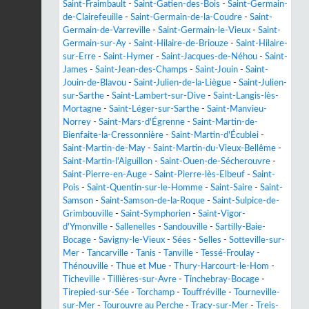
Saint-Fraimbault
-
Saint-Gatien-des-Bois
-
Saint-Germain-
de-Clairefeuille
-
Saint-Germain-de-la-Coudre
-
Saint-
Germain-de-Varreville
-
Saint-Germain-le-Vieux
-
Saint-
Germain-sur-Ay
-
Saint-Hilaire-de-Briouze
-
Saint-Hilaire-
sur-Erre
-
Saint-Hymer
-
Saint-Jacques-de-Néhou
-
Saint-
James
-
Saint-Jean-des-Champs
-
Saint-Jouin
-
Saint-
Jouin-de-Blavou
-
Saint-Julien-de-la-Liègue
-
Saint-Julien-
sur-Sarthe
-
Saint-Lambert-sur-Dive
-
Saint-Langis-lès-
Mortagne
-
Saint-Léger-sur-Sarthe
-
Saint-Manvieu-
Norrey
-
Saint-Mars-d'Égrenne
-
Saint-Martin-de-
Bienfaite-la-Cressonnière
-
Saint-Martin-d'Écublei
-
Saint-Martin-de-May
-
Saint-Martin-du-Vieux-Bellême
-
Saint-Martin-l'Aiguillon
-
Saint-Ouen-de-Sécherouvre
-
Saint-Pierre-en-Auge
-
Saint-Pierre-lès-Elbeuf
-
Saint-
Pois
-
Saint-Quentin-sur-le-Homme
-
Saint-Saire
-
Saint-
Samson
-
Saint-Samson-de-la-Roque
-
Saint-Sulpice-de-
Grimbouville
-
Saint-Symphorien
-
Saint-Vigor-
d'Ymonville
-
Sallenelles
-
Sandouville
-
Sartilly-Baie-
Bocage
-
Savigny-le-Vieux
-
Sées
-
Selles
-
Sotteville-sur-
Mer
-
Tancarville
-
Tanis
-
Tanville
-
Tessé-Froulay
-
Thénouville
-
Thue et Mue
-
Thury-Harcourt-le-Hom
-
Ticheville
-
Tillières-sur-Avre
-
Tinchebray-Bocage
-
Tirepied-sur-Sée
-
Torchamp
-
Touffréville
-
Tourneville-
sur-Mer
-
Tourouvre au Perche
-
Tracy-sur-Mer
-
Treis-