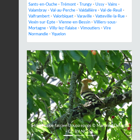
Sants-en-Ouche
-
Trémont
-
Trungy
-
Ussy
-
Vains
-
Valambray
-
Val-au-Perche
-
Valdallière
-
Val-de-Reuil
-
Valframbert
-
Valorbiquet
-
Varaville
-
Vatteville-la-Rue
-
Vexin-sur-Epte
-
Vienne-en-Bessin
-
Villiers-sous-
Mortagne
-
Villy-lez-Falaise
-
Vimoutiers
-
Vire
Normandie
-
Yquelon
Previous
Next
3410 Huppe fasciee Upupa epops © Marianne Deligné
- CC BY-NC-SA