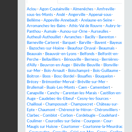
Aclou
-
Agon-Coutainville
-
Almenêches
-
Amfreville-
sous-les-Monts
-
Andé
-
Angerville
-
Appenai-sous-
Bellême
-
Appeville-Annebault
-
Arelaune-en-Seine
-
Arromanches-les-Bains
-
Athis-Val de Rouvre
-
Aubry-le-
Panthou
-
Aumale
-
Aunou-sur-Orne
-
Aurseulles
-
Autheuil-Authouillet
-
Avranches
-
Bacilly
-
Barenton
-
Barneville-Carteret
-
Barquet
-
Barville
-
Bavent
-
Bayeux
-
Bazoches-sur-Hoëne
-
Beaufour-Druval
-
Beaumais
-
Beauvain
-
Beauvoir-en-Lyons
-
Belfonds
-
Belforêt-en-
Perche
-
Bellavilliers
-
Bénouville
-
Bernesq
-
Bernières-
d'Ailly
-
Beuvron-en-Auge
-
Biéville-Beuville
-
Blonville-
sur-Mer
-
Bois-Arnault
-
Boischampré
-
Bois-Guillaume
-
Boitron
-
Boos
-
Bosc-Bordel
-
Bouafles
-
Bouquelon
-
Brécey
-
Brémontier-Merval
-
Bréville-sur-Mer
-
Brullemail
-
Buais-Les-Monts
-
Caen
-
Camembert
-
Canapville
-
Canchy
-
Carentan-les-Marais
-
Castillon-en-
Auge
-
Caudebec-lès-Elbeuf
-
Cesny-les-Sources
-
Chailloué
-
Champosoult
-
Champsecret
-
Château-sur-
Epte
-
Chaumont
-
Chérencé-le-Héron
-
Chéronvilliers
-
Clarbec
-
Comblot
-
Corbon
-
Cordebugle
-
Coudehard
-
Coulimer
-
Courcelles-sur-Seine
-
Courgeon
-
Cour-
Maugis sur Huisne
-
Courtomer
-
Courtonne-la-Meurdrac