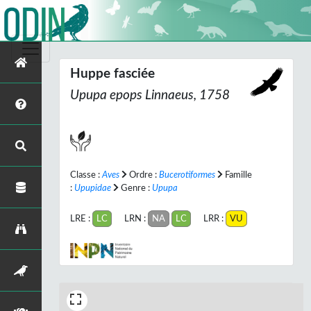
Huppe fasciée
Upupa epops
Linnaeus, 1758
Classe :
Aves
Ordre :
Bucerotiformes
Famille
:
Upupidae
Genre :
Upupa
LRE :
LC
LRN :
NA
LC
LRR :
VU