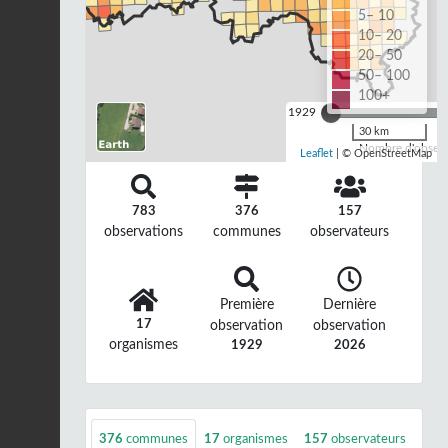
5– 10
10– 20
20– 50
50– 100
100+
1929
30 km
Nombre d'observa
Leaflet
| © OpenStreetMap
783
376
157
observations
communes
observateurs
Première
Dernière
17
observation
observation
organismes
1929
2026
376
communes
17
organismes
157
observateurs