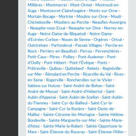
Millières
-
Montmerrei
-
Mont-Ormel
-
Montreuil-en-
Auge
-
Montsecret-Clairefougère
-
Monts-sur-Orne
-
Mortain-Bocage
-
Mortrée
-
Moulins-sur-Orne
-
Moult-
Chicheboville
-
Moutiers-au-Perche
-
Neaufles-Auvergny
-
Neauphe-sous-Essai
-
Neauphe-sur-Dive
-
Norrey-en-
Auge
-
Notre-Dame-de-Bliquetuit
-
Notre-Dame-
d'Estrées-Corbon
-
Noues de Sienne
-
Orgères
-
Orival
-
Ouistreham
-
Parfondeval
-
Passais Villages
-
Perche en
Nocé
-
Perriers-en-Beauficel
-
Perrou
-
Pervenchères
-
Petit-Caux
-
Pîtres
-
Poilley
-
Pont-Audemer
-
Pont-
d'Ouilly
-
Pont-Hébert
-
Pont-l'Évêque
-
Ponts
-
Prêtreville
-
Quibou
-
Quittebeuf
-
Rebets
-
Regnéville-
sur-Mer
-
Rémalard en Perche
-
Ricarville-du-Val
-
Rives-
en-Seine
-
Rogerville
-
Roncherolles-sur-le-Vivier
-
Sablons sur Huisne
-
Saint-André-de-Bohon
-
Saint-
André-de-Messei
-
Saint-André-d'Hébertot
-
Saint-
Aubin-d'Appenai
-
Saint-Aubin-de-Scellon
-
Saint-Aubin-
du-Thenney
-
Saint-Cyr-du-Bailleul
-
Saint-Cyr-la-
Campagne
-
Saint-Cyr-la-Rosière
-
Saint-Denis-de-
Mailloc
-
Sainte-Céronne-lès-Mortagne
-
Sainte-Hélène-
Bondeville
-
Sainte-Marguerite-sur-Mer
-
Sainte-Marie-
d'Attez
-
Sainte-Marie-la-Robert
-
Sainte-Opportune-la-
Mare
-
Saint-Étienne-du-Rouvray
-
Saint-Étienne-l'Allier
-