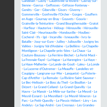
Gandelain
-
Gasny
-
Gaudreville-la-Rivière
-
Gavray-sur-
Sienne
-
Gavrus
-
Geffosses
-
Géfosse-Fontenay
-
Genêts
-
Ger
-
Giberville
-
Gisors
-
Giverny
-
Gommerville
-
Gonfreville-l'Orcher
-
Gorges
-
Gouffern
en Auge
-
Gournay-en-Bray
-
Gouvets
-
Gouvix
-
Grainville-la-Teinturière
-
Grand Bourgtheroulde
-
Gratot
-
Harfleur
-
Hauterive
-
Héloup
-
Hénouville
-
Hérouville-
Saint-Clair
-
Heurteauville
-
Hondouville
-
Houlbec-
Cocherel
-
Ifs
-
Igé
-
Incarville
-
Isneauville
-
Ivry-la-
Bataille
-
Jouy-sur-Eure
-
Juilley
-
Jullouville
-
Juvigny les
Vallées
-
Juvigny Val d'Andaine
-
La Bellière
-
La Chapelle-
Montligeon
-
La Chapelle-près-Sées
-
La Chaux
-
La
Couture-Boussey
-
La Ferrière-Béchet
-
La Ferté Macé
-
La Fresnaie-Fayel
-
La Hague
-
La Harengère
-
La Haye
-
La Haye-Malherbe
-
La Lande-de-Goult
-
Laleu
-
La Londe
-
La Lucerne-d'Outremer
-
La Meauffe
-
Landelles-et-
Coupigny
-
Langrune-sur-Mer
-
Lanquetot
-
La Poterie-
Cap-d'Antifer
-
La Remuée
-
La Rivière-Saint-Sauveur
-
Le Bec-Hellouin
-
Le Bosc du Theil
-
Le Bouillon
-
Le
Dézert
-
Le Grand-Celland
-
Le Grand-Quevilly
-
Le
Havre
-
Le Manoir
-
Le Mêle-sur-Sarthe
-
Le Mesnil
-
Le
Mesnil-Esnard
-
Le Mesnillard
-
Le Mesnil-Véneron
-
Le
Parc
-
Le Petit-Quevilly
-
Le Plessis-Hébert
-
Léry
-
Les
Andelys
-
Le Sap-André
-
Les Cresnays
-
Les Grandes-