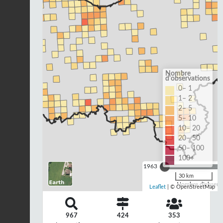
Nombre
d'observations
0– 1
1– 2
2– 5
5– 10
10– 20
20– 50
50– 100
100+
1963
30 km
Nombre d'observa
Leaflet
| © OpenStreetMap
967
424
353