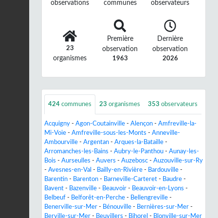
observations
communes
observateurs
Première
Dernière
23
observation
observation
organismes
1963
2026
424
communes
23
organismes
353
observateurs
Acquigny
-
Agon-Coutainville
-
Alençon
-
Amfreville-la-
Mi-Voie
-
Amfreville-sous-les-Monts
-
Anneville-
Ambourville
-
Argentan
-
Arques-la-Bataille
-
Arromanches-les-Bains
-
Aubry-le-Panthou
-
Aunay-les-
Bois
-
Aurseulles
-
Auvers
-
Auzebosc
-
Auzouville-sur-Ry
-
Avesnes-en-Val
-
Bailly-en-Rivière
-
Bardouville
-
Barentin
-
Barenton
-
Barneville-Carteret
-
Baudre
-
Bavent
-
Bazenville
-
Beauvoir
-
Beauvoir-en-Lyons
-
Belbeuf
-
Belforêt-en-Perche
-
Bellengreville
-
Benerville-sur-Mer
-
Bénouville
-
Bernières-sur-Mer
-
Berville-sur-Mer
-
Beuvillers
-
Bihorel
-
Blonville-sur-Mer