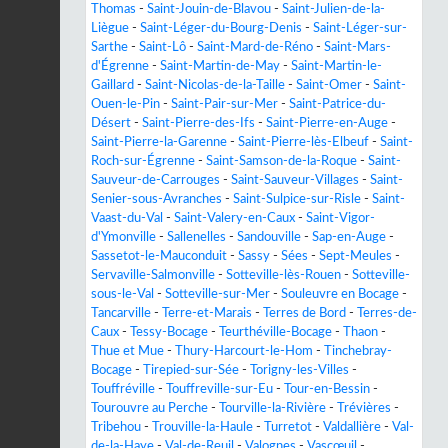
Thomas
-
Saint-Jouin-de-Blavou
-
Saint-Julien-de-la-
Liègue
-
Saint-Léger-du-Bourg-Denis
-
Saint-Léger-sur-
Sarthe
-
Saint-Lô
-
Saint-Mard-de-Réno
-
Saint-Mars-
d'Égrenne
-
Saint-Martin-de-May
-
Saint-Martin-le-
Gaillard
-
Saint-Nicolas-de-la-Taille
-
Saint-Omer
-
Saint-
Ouen-le-Pin
-
Saint-Pair-sur-Mer
-
Saint-Patrice-du-
Désert
-
Saint-Pierre-des-Ifs
-
Saint-Pierre-en-Auge
-
Saint-Pierre-la-Garenne
-
Saint-Pierre-lès-Elbeuf
-
Saint-
Roch-sur-Égrenne
-
Saint-Samson-de-la-Roque
-
Saint-
Sauveur-de-Carrouges
-
Saint-Sauveur-Villages
-
Saint-
Senier-sous-Avranches
-
Saint-Sulpice-sur-Risle
-
Saint-
Vaast-du-Val
-
Saint-Valery-en-Caux
-
Saint-Vigor-
d'Ymonville
-
Sallenelles
-
Sandouville
-
Sap-en-Auge
-
Sassetot-le-Mauconduit
-
Sassy
-
Sées
-
Sept-Meules
-
Servaville-Salmonville
-
Sotteville-lès-Rouen
-
Sotteville-
sous-le-Val
-
Sotteville-sur-Mer
-
Souleuvre en Bocage
-
Tancarville
-
Terre-et-Marais
-
Terres de Bord
-
Terres-de-
Caux
-
Tessy-Bocage
-
Teurthéville-Bocage
-
Thaon
-
Thue et Mue
-
Thury-Harcourt-le-Hom
-
Tinchebray-
Bocage
-
Tirepied-sur-Sée
-
Torigny-les-Villes
-
Touffréville
-
Touffreville-sur-Eu
-
Tour-en-Bessin
-
Tourouvre au Perche
-
Tourville-la-Rivière
-
Trévières
-
Tribehou
-
Trouville-la-Haule
-
Turretot
-
Valdallière
-
Val-
de-la-Haye
-
Val-de-Reuil
-
Valognes
-
Vascœuil
-