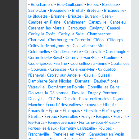
-
Boischampré
-
Bois-Guillaume
-
Bolbec
-
Bordeaux-
Saint-Clair
-
Bouquelon
-
Bréhal
-
Breteuil
-
Bricqueville-
la-Blouette
-
Brionne
-
Briouze
-
Bursard
-
Caen
-
Cambes-en-Plaine
-
Cambremer
-
Canapville
-
Canteleu
-
Carentan-les-Marais
-
Carrouges
-
Cavigny
-
Ceaucé
-
Cerisy-la-Forêt
-
Cerisy-la-Salle
-
Champsecret
-
Charleval
-
Cherbourg-en-Cotentin
-
Cléon
-
Clitourps
-
Colleville-Montgomery
-
Colleville-sur-Mer
-
Colombelles
-
Condé-sur-Vire
-
Conteville
-
Cordebugle
-
Cormelles-le-Royal
-
Corneville-sur-Risle
-
Coulimer
-
Coulonges-sur-Sarthe
-
Courcelles-sur-Seine
-
Coutances
-
Couvains
-
Créances
-
Criel-sur-Mer
-
Criquetot-
l'Esneval
-
Croisy-sur-Andelle
-
Crulai
-
Cuissai
-
Dampierre-Saint-Nicolas
-
Darnétal
-
Daubeuf-près-
Vatteville
-
Domfront en Poiraie
-
Donville-les-Bains
-
Douvres-la-Délivrande
-
Doville
-
Dragey-Ronthon
-
Ducey-Les Chéris
-
Duclair
-
Eaux territoriales - Façade
Manche
-
Écouché-les-Vallées
-
Écouves
-
Elbeuf
-
Émanville
-
Épron
-
Étaimpuis
-
Éterville
-
Étrépagny
-
Étretat
-
Évreux
-
Faverolles
-
Feings
-
Fesques
-
Fierville-
les-Parcs
-
Fongueusemare
-
Fontaine-sous-Préaux
-
Forges-les-Eaux
-
Formigny La Bataille
-
Foulbec
-
Francheville
-
Frenelles-en-Vexin
-
Gamaches-en-Vexin
-