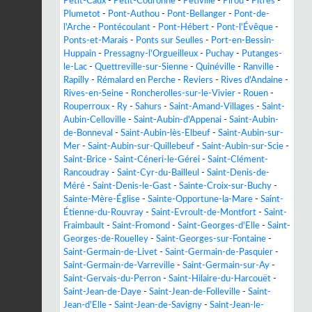
Petit-Caux
-
Petit-Couronne
-
Petiville
-
Pirou
-
Pîtres
-
Plumetot
-
Pont-Authou
-
Pont-Bellanger
-
Pont-de-
l'Arche
-
Pontécoulant
-
Pont-Hébert
-
Pont-l'Évêque
-
Ponts-et-Marais
-
Ponts sur Seulles
-
Port-en-Bessin-
Huppain
-
Pressagny-l'Orgueilleux
-
Puchay
-
Putanges-
le-Lac
-
Quettreville-sur-Sienne
-
Quinéville
-
Ranville
-
Rapilly
-
Rémalard en Perche
-
Reviers
-
Rives d'Andaine
-
Rives-en-Seine
-
Roncherolles-sur-le-Vivier
-
Rouen
-
Rouperroux
-
Ry
-
Sahurs
-
Saint-Amand-Villages
-
Saint-
Aubin-Celloville
-
Saint-Aubin-d'Appenai
-
Saint-Aubin-
de-Bonneval
-
Saint-Aubin-lès-Elbeuf
-
Saint-Aubin-sur-
Mer
-
Saint-Aubin-sur-Quillebeuf
-
Saint-Aubin-sur-Scie
-
Saint-Brice
-
Saint-Céneri-le-Gérei
-
Saint-Clément-
Rancoudray
-
Saint-Cyr-du-Bailleul
-
Saint-Denis-de-
Méré
-
Saint-Denis-le-Gast
-
Sainte-Croix-sur-Buchy
-
Sainte-Mère-Église
-
Sainte-Opportune-la-Mare
-
Saint-
Étienne-du-Rouvray
-
Saint-Evroult-de-Montfort
-
Saint-
Fraimbault
-
Saint-Fromond
-
Saint-Georges-d'Elle
-
Saint-
Georges-de-Rouelley
-
Saint-Georges-sur-Fontaine
-
Saint-Germain-de-Livet
-
Saint-Germain-de-Pasquier
-
Saint-Germain-de-Varreville
-
Saint-Germain-sur-Ay
-
Saint-Gervais-du-Perron
-
Saint-Hilaire-du-Harcouët
-
Saint-Jean-de-Daye
-
Saint-Jean-de-Folleville
-
Saint-
Jean-d'Elle
-
Saint-Jean-de-Savigny
-
Saint-Jean-le-