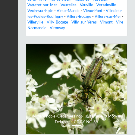
Vattetot-sur-Mer
-
Vaucelles
-
Vauville
-
Versainville
-
Vexin-sur-Epte
-
Vieux-Manoir
-
Vieux-Pont
-
Villedieu-
les-Poêles-Rouffigny
-
Villers-Bocage
-
Villers-sur-Mer
-
Villerville
-
Villy-Bocage
-
Villy-sur-Yères
-
Vimont
-
Vire
Normandie
-
Vironvay
Previous
Next
démère noble (Oedemera nobilis), femelle © Morvan
Debroize - CC BY-NC-SA