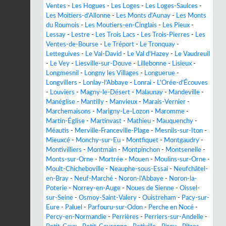
Ventes
-
Les Hogues
-
Les Loges
-
Les Loges-Saulces
-
Les Moitiers-d'Allonne
-
Les Monts d'Aunay
-
Les Monts
du Roumois
-
Les Moutiers-en-Cinglais
-
Les Pieux
-
Lessay
-
Lestre
-
Les Trois Lacs
-
Les Trois-Pierres
-
Les
Ventes-de-Bourse
-
Le Tréport
-
Le Tronquay
-
Letteguives
-
Le Val-David
-
Le Val d'Hazey
-
Le Vaudreuil
-
Le Vey
-
Liesville-sur-Douve
-
Lillebonne
-
Lisieux
-
Longmesnil
-
Longny les Villages
-
Longuerue
-
Longvillers
-
Lonlay-l'Abbaye
-
Lonrai
-
L'Orée-d'Écouves
-
Louviers
-
Magny-le-Désert
-
Malaunay
-
Mandeville
-
Manéglise
-
Mantilly
-
Manvieux
-
Marais-Vernier
-
Marchemaisons
-
Marigny-Le-Lozon
-
Maromme
-
Martin-Église
-
Martinvast
-
Mathieu
-
Mauquenchy
-
Méautis
-
Merville-Franceville-Plage
-
Mesnils-sur-Iton
-
Mieuxcé
-
Monchy-sur-Eu
-
Montfiquet
-
Montgaudry
-
Montivilliers
-
Montmain
-
Montpinchon
-
Montsenelle
-
Monts-sur-Orne
-
Mortrée
-
Mouen
-
Moulins-sur-Orne
-
Moult-Chicheboville
-
Neauphe-sous-Essai
-
Neufchâtel-
en-Bray
-
Neuf-Marché
-
Noron-l'Abbaye
-
Noron-la-
Poterie
-
Norrey-en-Auge
-
Noues de Sienne
-
Oissel-
sur-Seine
-
Osmoy-Saint-Valery
-
Ouistreham
-
Pacy-sur-
Eure
-
Paluel
-
Parfouru-sur-Odon
-
Perche en Nocé
-
Percy-en-Normandie
-
Perrières
-
Perriers-sur-Andelle
-